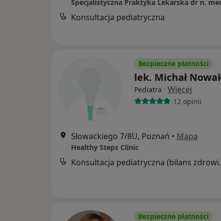
Konsultacja pediatryczna
Bezpieczne płatności
lek. Michał Nowa
·
Więcej
Pediatra
12 opinii
Słowackiego 7/8U, Poznań
•
Mapa
Healthy Steps Clinic
Konsultacja ped
Bezpieczne płatności