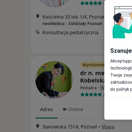
59 opinii
Kościelna 33 lok. U4, Poznań
•
Mapa
neoMedica - Oddziały Poznań
Konsultacja pediatryczna
Szanuje
Akceptując
Wyróżniony
technologii
dr n. med. Natali
Twoje zwyc
Kobelska-Dubiel
zaktualizo
·
Więcej
Pediatra
do polityk 
694 opinie
Adres
Online
Sianowska 151A, Poznań
•
Mapa