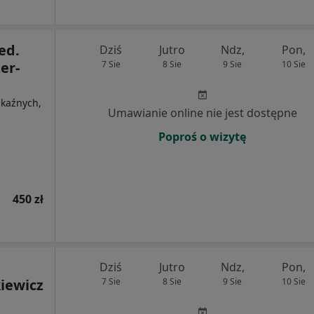
ed.
Dziś
Jutro
Ndz,
Pon,
er-
7 Sie
8 Sie
9 Sie
10 Sie
akaźnych,
Umawianie online nie jest dostępne
Poproś o wizytę
450 zł
Dziś
Jutro
Ndz,
Pon,
iewicz
7 Sie
8 Sie
9 Sie
10 Sie