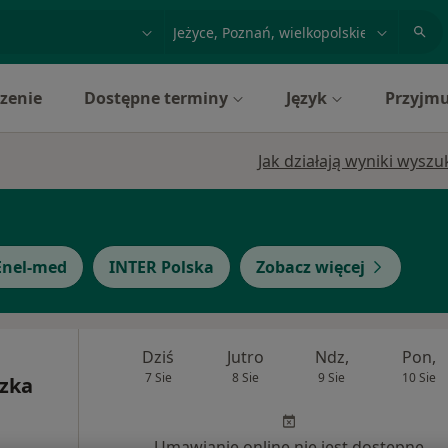
acja, badanie lub nazwisko
miasto lub dzielnica
zenie
Dostępne terminy
Język
Przyjmu
Jak działają wyniki wysz
Enel-med
INTER Polska
Zobacz więcej
Dziś
Jutro
Ndz,
Pon,
7 Sie
8 Sie
9 Sie
10 Sie
szka
Umawianie online nie jest dostępne