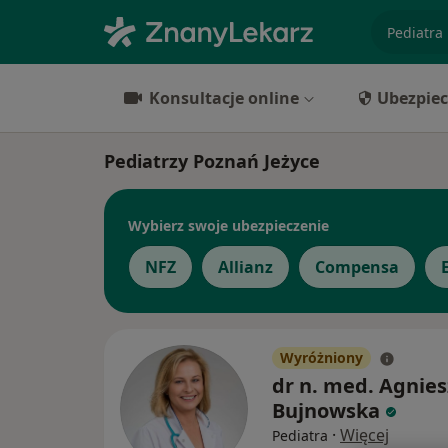
specjaliz
Konsultacje online
Ubezpiec
Pediatrzy Poznań Jeżyce
Wybierz swoje ubezpieczenie
NFZ
Allianz
Compensa
Wyróżniony
dr n. med. Agnie
Bujnowska
·
Więcej
Pediatra