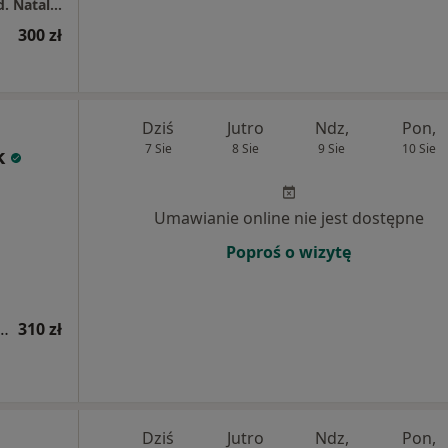
Specjalistyczna Praktyka Lekarska dr n. med. Natalia Kobelska-Dubiel
300 zł
Dziś
Jutro
Ndz,
Pon,
7 Sie
8 Sie
9 Sie
10 Sie
k
Umawianie online nie jest dostępne
Poproś o wizytę
iatryczna (bilans zdrowia dziecka)
310 zł
Dziś
Jutro
Ndz,
Pon,