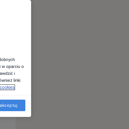
odobnych
Wt,
Śr,
Czw,
i w oparciu o
11 Sie
12 Sie
13 Sie
awdzić i
wnież linki
 cookies
akceptuj