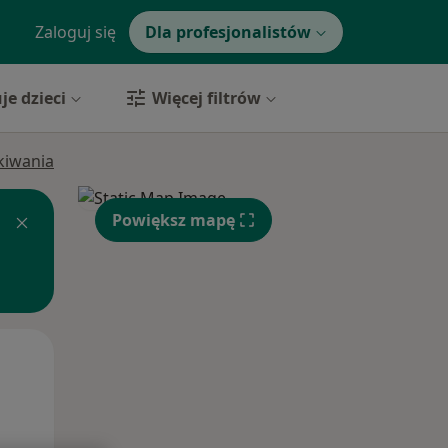
Zaloguj się
Dla profesjonalistów
je dzieci
Więcej filtrów
ukiwania
Powiększ mapę
Wt,
Śr,
Czw,
11 Sie
12 Sie
13 Sie