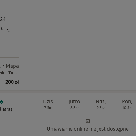
024
płacą
elkopolskie, Polska, Poznań
•
Mapa
Poradnia Lekarza Rodzinnego Mariola Karolak - Tomczuk
200 zł
Dziś
Jutro
Ndz,
Pon,
7 Sie
8 Sie
9 Sie
10 Sie
·
diatra)
Umawianie online nie jest dostępne