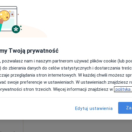
Poproś o wizytę
250 zł
my Twoją prywatność
, pozwalasz nam i naszym partnerom używać plików cookie (lub p
Dziś
Jutro
Ndz,
Pon,
) do zbierania danych do celów statystycznych i dostarczania treśc
7 Sie
8 Sie
9 Sie
10 Sie
a
zaje przeglądania stron internetowych. W każdej chwili możesz spr
wać swoje preferencje w ustawieniach. W ustawieniach znajdziesz ró
prywatności stron trzecich. Więcej informacji znajdziesz w
polityka
Umawianie online nie jest dostępne
Poproś o wizytę
Za
Edytuj ustawienia