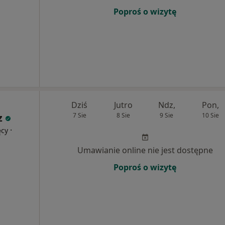
Poproś o wizytę
Dziś
Jutro
Ndz,
Pon,
z
7 Sie
8 Sie
9 Sie
10 Sie
·
ęcy
Umawianie online nie jest dostępne
Poproś o wizytę