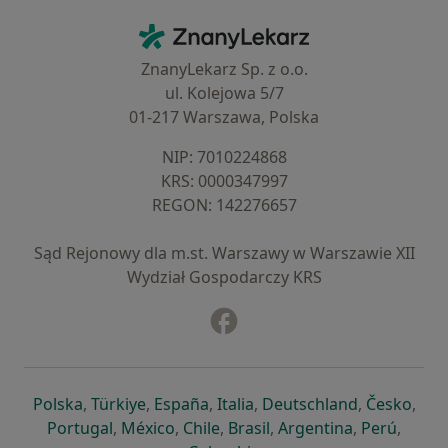
Kontakt
ZnanyLekarz - Strona główna
ZnanyLekarz Sp. z o.o.
ul. Kolejowa 5/7
01-217 Warszawa, Polska
NIP: ⁠7010224868
KRS: ⁠0000347997
REGON: ⁠142276657
Sąd Rejonowy dla m.st. Warszawy w Warszawie XII
Wydział Gospodarczy KRS
Facebook
otwiera się w nowej karcie
otwiera się w nowej karcie
otwiera się w nowej karcie
otwiera się w nowej karcie
otwiera się w nowej karci
otwiera się
otwi
Polska
,
Türkiye
,
España
,
Italia
,
Deutschland
,
Česko
,
otwiera się w nowej karcie
otwiera się w nowej karcie
otwiera się w nowej karcie
otwiera się w nowej kar
otwiera się 
otwier
Portugal
,
México
,
Chile
,
Brasil
,
Argentina
,
Perú
,