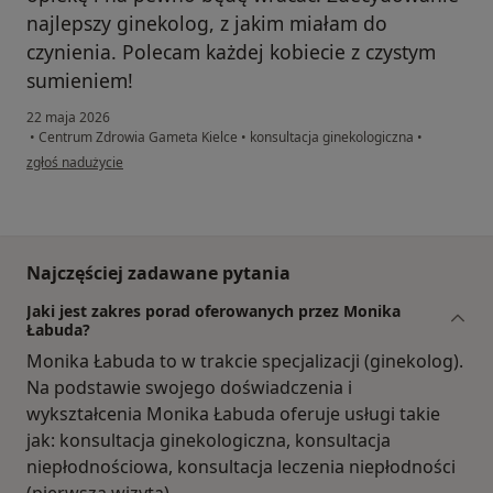
najlepszy ginekolog, z jakim miałam do
czynienia. Polecam każdej kobiecie z czystym
sumieniem!
22 maja 2026
•
Centrum Zdrowia Gameta Kielce
•
konsultacja ginekologiczna
•
w opinii użytkownika K.W
zgłoś nadużycie
Najczęściej zadawane pytania
Jaki jest zakres porad oferowanych przez Monika
Łabuda?
Monika Łabuda to w trakcie specjalizacji (ginekolog).
Na podstawie swojego doświadczenia i
wykształcenia Monika Łabuda oferuje usługi takie
jak: konsultacja ginekologiczna, konsultacja
niepłodnościowa, konsultacja leczenia niepłodności
(pierwsza wizyta).