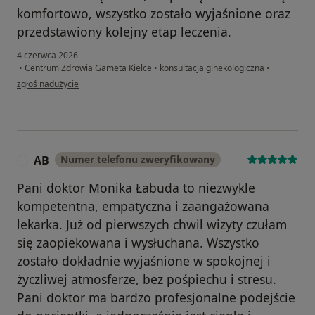
komfortowo, wszystko zostało wyjaśnione oraz
przedstawiony kolejny etap leczenia.
4 czerwca 2026
•
Centrum Zdrowia Gameta Kielce
•
konsultacja ginekologiczna
•
w opinii użytkownika Kinga
zgłoś nadużycie
AB
Numer telefonu zweryfikowany
A
Pani doktor Monika Łabuda to niezwykle
kompetentna, empatyczna i zaangażowana
lekarka. Już od pierwszych chwil wizyty czułam
się zaopiekowana i wysłuchana. Wszystko
zostało dokładnie wyjaśnione w spokojnej i
życzliwej atmosferze, bez pośpiechu i stresu.
Pani doktor ma bardzo profesjonalne podejście