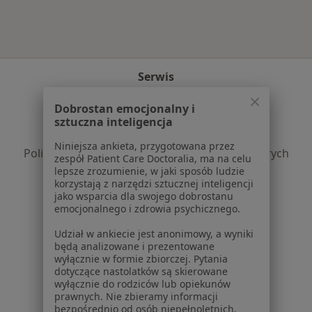
Serwis
Regulamin
Dobrostan emocjonalny i
Polityka prywatności pacjentów
sztuczna inteligencja
Polityka prywatności profesjonalistów
Niniejsza ankieta, przygotowana przez
Polityka prywatności dla profesjonalistów, których
zespół Patient Care Doctoralia, ma na celu
dane pozyskaliśmy samodzielnie
lepsze zrozumienie, w jaki sposób ludzie
korzystają z narzędzi sztucznej inteligencji
Polityka cookies
jako wsparcia dla swojego dobrostanu
Jak działają wyniki wyszukiwania
emocjonalnego i zdrowia psychicznego.
Dostępność
Udział w ankiecie jest anonimowy, a wyniki
O nas
będą analizowane i prezentowane
Praca
Rekrutujemy!
wyłącznie w formie zbiorczej. Pytania
Partnerzy
dotyczące nastolatków są skierowane
wyłącznie do rodziców lub opiekunów
Centrum prasowe
prawnych. Nie zbieramy informacji
Kontakt
bezpośrednio od osób niepełnoletnich.