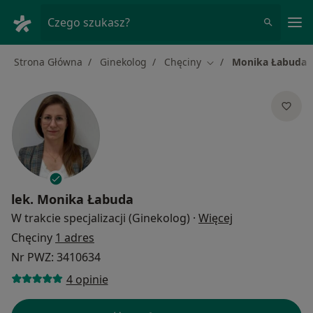
Me
Czego szukasz?
Strona Główna
Ginekolog
Chęciny
Monika Łabuda
Zmień miasto
lek.
Monika Łabuda
O specjalizacja
W trakcie specjalizacji (Ginekolog)
·
Więcej
Chęciny
1 adres
Nr PWZ: 3410634
4 opinie