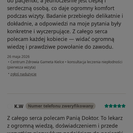
do pacjentki, a jednocześnie jest ciepłą i
serdeczną osobą, co daje ogromny komfort
podczas wizyty. Badanie przebiegło delikatnie i
dokładnie, a odpowiedzi na moje pytania były
konkretne i wyczerpujące. Z całego serca
polecam każdej kobiecie — widać ogromną
wiedzę i prawdziwe powołanie do zawodu.
26 maja 2026
•
Centrum Zdrowia Gameta Kielce
•
konsultacja leczenia niepłodności
(pierwsza wizyta)
w opinii użytkownika AB
•
zgłoś nadużycie
K.W
Numer telefonu zweryfikowany
K
Z całego serca polecam Panią Doktor. To lekarz
z ogromną wiedzą, doświadczeniem i przede