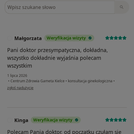
Szukaj w opiniach
Małgorzata
Weryfikacja wizyty
M
Pani doktor przesympatyczna, dokładna,
wszystko dokładnie wyjaśnia polecam
wszystkim
1 lipca 2026
•
Centrum Zdrowia Gameta Kielce
•
konsultacja ginekologiczna
•
w opinii użytkownika Małgorzata
zgłoś nadużycie
Kinga
Weryfikacja wizyty
K
Polecam Panią doktor, od początku czułam się