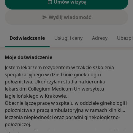
Umów wizytę
Wyślij wiadomość
Doświadczenie
Usługi i ceny
Adresy
Ubezpi
Moje doświadczenie
Jestem lekarzem rezydentem w trakcie szkolenia
specjalizacyjnego w dziedzinie ginekologii i
położnictwa. Ukończyłam studia na kierunku
lekarskim Collegium Medicum Uniwersytetu
Jagiellońskiego w Krakowie.
Obecnie łączę pracę w szpitalu w oddziale ginekologii i
położnictwa z pracą ambulatoryjną w ramach kliniki
leczenia niepłodności oraz poradni ginekologiczno-
położniczej.
Moje szczególne zainteresowania zawodowe obejmują