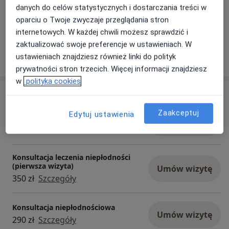
danych do celów statystycznych i dostarczania treści w
oparciu o Twoje zwyczaje przeglądania stron
Zobacz galerię (2)
internetowych. W każdej chwili możesz sprawdzić i
zaktualizować swoje preferencje w ustawieniach. W
Pokaż więcej
ustawieniach znajdziesz również linki do polityk
o doświadczeniu
prywatności stron trzecich. Więcej informacji znajdziesz
w
polityka cookies
Usługi i ceny
Zaakceptuj
Edytuj ustawienia
Konsultacja ginekologiczna
Umów wizytę
290 zł
Szczegóły
Konsultacja leczenia niepłodności
(pierwsza wizyta)
Umów wizytę
350 zł
Szczegóły
Konsultacja niepłodnościowa
Umów wizytę
290 zł
Szczegóły