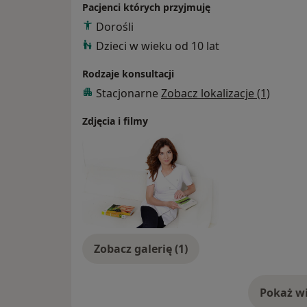
diety.
Pacjenci których przyjmuję
Dorośli
Ważnym elementem mojej pracy jest nieus
Dzieci w wieku od 10 lat
i praktyki nie jest możliwe bycie dobrym spe
Zapraszam do zapoznania się z moimi kwalif
Rodzaje konsultacji
zaprezentowane w profilu znany lekarz. Wi
Stacjonarne
Zobacz lokalizacje (1)
wykształcenia i doświadczenia znajdziesz 
Zdjęcia i filmy
Zobacz galerię (1)
Pokaż wi
o 