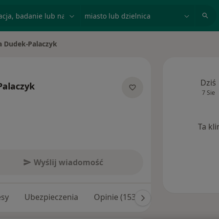
acja, badanie lub nazwisko
miasto lub dzielnica
 Dudek-Palaczyk
to
Dziś
alaczyk
7 Sie
lizacjach
Ta kl
Wyślij wiadomość
esy
Ubezpieczenia
Opinie (153)
Odpowiedzi na py