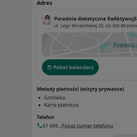
Adres
Poradnia dietetyczna ReAktywujS
ul. Legii Wrzesińskiej 20,
62-300
Wrześn
Powiększ
ot
Dostępność
Pokaż kalendarz
Metody płatności (wizyty prywatne)
Gotówka
Karta płatnicza
Telefon
61 649...
Pokaż numer telefonu