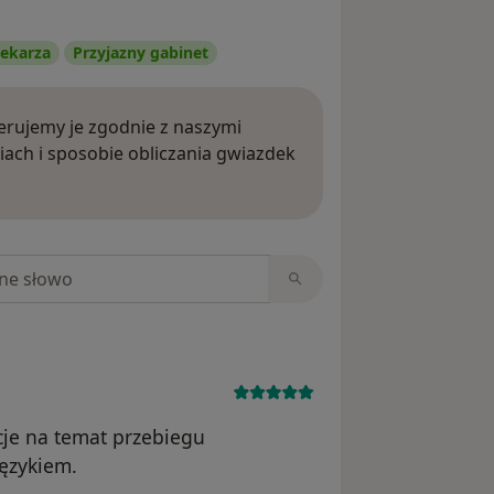
ekarza
Przyjazny gabinet
rujemy je zgodnie z naszymi
iach i sposobie obliczania gwiazdek
ięcej o opiniach
niach
cje na temat przebiegu
ęzykiem.