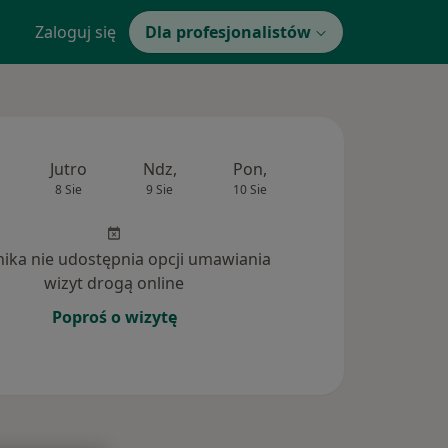
Zaloguj się
Dla profesjonalistów
Jutro
Ndz,
Pon,
Wt,
Śr,
8 Sie
9 Sie
10 Sie
11 Sie
12 Si
inika nie udostępnia opcji umawiania
wizyt drogą online
Poproś o wizytę
tania (4)