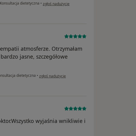
w opinii użytkownika Magdalena
Konsultacja dietetyczna
•
zgłoś nadużycie
j empatii atmosferze. Otrzymałam
ardzo jasne, szczegółowe
w opinii użytkownika Monika
nsultacja dietetyczna
•
zgłoś nadużycie
tor.Wszystko wyjaśnia wnikliwie i