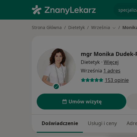
specjaliz
Strona Główna
Dietetyk
Września
Monika
Zmień mias
mgr
Monika Dudek-P
O specja
Dietetyk
·
Więcej
Września
1 adres
153 opinie
Umów wizytę
Doświadczenie
Usługi i ceny
Adr