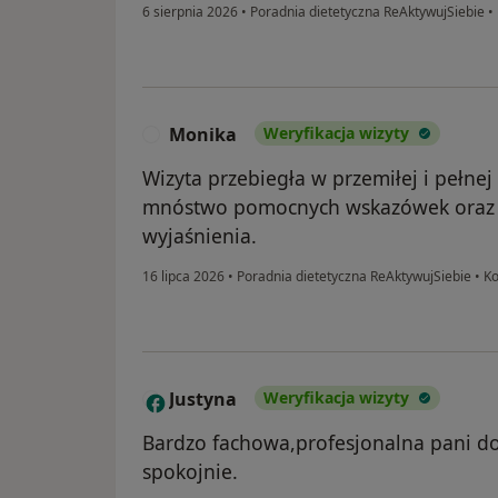
6 sierpnia 2026
•
Poradnia dietetyczna ReAktywujSiebie
•
Monika
Weryfikacja wizyty
M
Wizyta przebiegła w przemiłej i pełne
mnóstwo pomocnych wskazówek oraz b
wyjaśnienia.
16 lipca 2026
•
Poradnia dietetyczna ReAktywujSiebie
•
Ko
Justyna
Weryfikacja wizyty
J
Bardzo fachowa,profesjonalna pani dok
spokojnie.