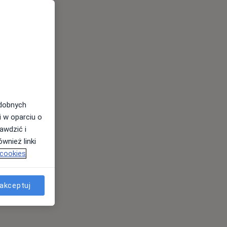
odobnych
i w oparciu o
awdzić i
wnież linki
 cookies
akceptuj