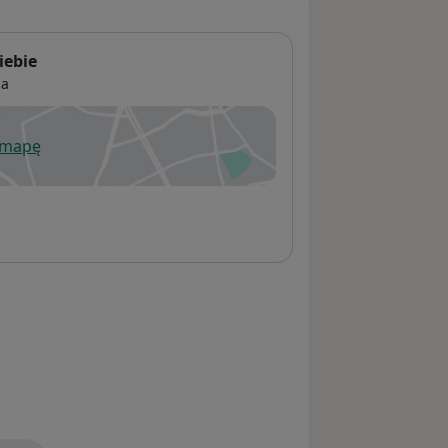
iebie
ia
 mapę
wiera się w nowej karcie