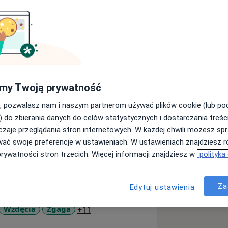
że pasja, którą każdego dnia mogę
skuteczność holistycznej i
my Twoją prywatność
ę zasadę, że spożywane posiłki
ć energii oraz dostarczać składniki
, pozwalasz nam i naszym partnerom używać plików cookie (lub p
a organizmu, a ich przygotowanie
) do zbierania danych do celów statystycznych i dostarczania treśc
zaje przeglądania stron internetowych. W każdej chwili możesz spr
wać swoje preferencje w ustawieniach. W ustawieniach znajdziesz ró
tyczne to część sukcesu w drodze do
prywatności stron trzecich. Więcej informacji znajdziesz w
polityka
dowe pozwala mi stwierdzić, że równie
w realizację własnych postanowień i
Za
Edytuj ustawienia
i korzystam z pomocnych narzędzi z
e odpowiednie nastawienie pacjenta,
a11y_sr_more_diseases
Wzdęcia
Zgaga
+11
, jak indywidualnie dopasowany plan