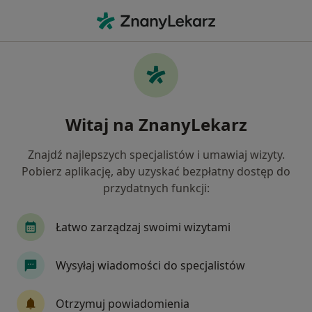
Me
Hipercholesterolemia • Września, wielkopolskie
Filtry
• 1
Ubezpieczenie
Map
Hipercholesterolemia specjaliści w Wrześni
Witaj na ZnanyLekarz
Jak działają wyniki wyszukiwania
Znajdź najlepszych specjalistów i umawiaj wizyty.
Pobierz aplikację, aby uzyskać bezpłatny dostęp do
Jakiego specjalisty szukasz?
przydatnych funkcji:
Dietetyk
Endokrynolog
Internista
Di
Łatwo zarządzaj swoimi wizytami
Wysyłaj wiadomości do specjalistów
Otrzymuj powiadomienia