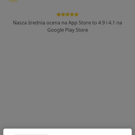
Nasza średnia ocena na App Store to 4.9 i 4.1 na
mgr Monika Dudek-Palaczyk
Google Play Store
·
Więcej
Dietetyk
153 opinie
ul. Legii Wrzesińskiej 20, Września
•
Mapa
Poradnia dietetyczna ReAktywujSiebie
Konsultacja dietetyczna
200 zł
Specjalista nie oferuje umawiania online pod tym adresem.
Poproś o wizytę