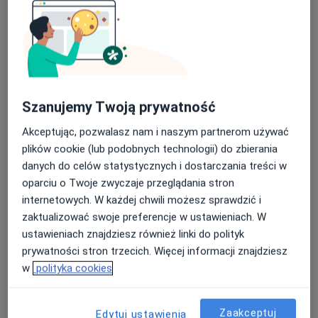
mgr inż. Joanna Zimna
·
Więcej
Dietetyk
175 opinii
Szanujemy Twoją prywatność
Ekspert w skutecznej redukcji masy ciała
Akceptując, pozwalasz nam i naszym partnerom używać
Uniwersytet Przyrodniczy, Wydział Dietetyki
plików cookie (lub podobnych technologii) do zbierania
Skuteczne i dogłębne podejście do problemu.
danych do celów statystycznych i dostarczania treści w
oparciu o Twoje zwyczaje przeglądania stron
Adres
Online
internetowych. W każdej chwili możesz sprawdzić i
zaktualizować swoje preferencje w ustawieniach. W
Mazurska 3, Września
•
Mapa
ustawieniach znajdziesz również linki do polityk
Poradnia Dieta System - Września. Dietetyk Kliniczny mgr inż. Joanna Zimna
prywatności stron trzecich. Więcej informacji znajdziesz
Konsultacja dietetyczna (pierwsza wizyta)
200 zł
w
polityka cookies
Specjalista nie oferuje umawiania online pod tym adresem.
Zaakceptuj
Edytuj ustawienia