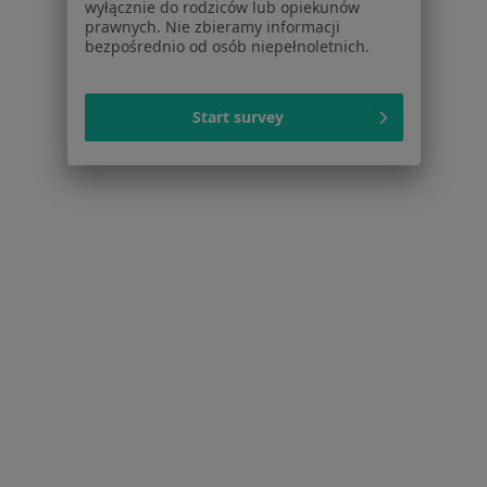
Pomoc
wyłącznie do rodziców lub opiekunów
prawnych. Nie zbieramy informacji
Aplikacje mobilne
bezpośrednio od osób niepełnoletnich.
Blog dla pacjentów
Dla profesjonalistów
Start survey
Cennik
Dla lekarzy
Dla placówek medycznych
Noa Notes
nowość
Baza wiedzy
Centrum Pomocy dla Specjalisty
Kontakt
ZnanyLekarz - Strona główna
ZnanyLekarz Sp. z o.o.
ul. Kolejowa 5/7
01-217 Warszawa, Polska
NIP: ⁠7010224868