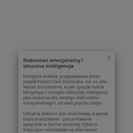
Polityka prywatności profesjonalistów
Polityka prywatności dla profesjonalistów, których
dane pozyskaliśmy samodzielnie
Polityka cookies
Jak działają wyniki wyszukiwania
Dostępność
O nas
Praca
Rekrutujemy!
Dobrostan emocjonalny i
Partnerzy
sztuczna inteligencja
Centrum prasowe
Kontakt
Niniejsza ankieta, przygotowana przez
zespół Patient Care Doctoralia, ma na celu
Dla pacjentów
lepsze zrozumienie, w jaki sposób ludzie
korzystają z narzędzi sztucznej inteligencji
jako wsparcia dla swojego dobrostanu
Lekarze
emocjonalnego i zdrowia psychicznego.
Placówki medyczne
Pytania i odpowiedzi
Udział w ankiecie jest anonimowy, a wyniki
będą analizowane i prezentowane
Usługi i zabiegi
wyłącznie w formie zbiorczej. Pytania
Choroby
dotyczące nastolatków są skierowane