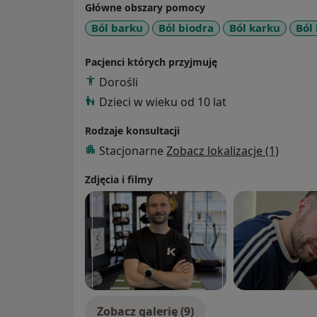
Główne obszary pomocy
pełnej aktywności. Sam jestem sportowcem
kadrowiczem Reprezentacji Polski w unihok
Ból barku
Ból biodra
Ból karku
Ból
kontakt ze sportem i doskonale rozumiem z
pacjenci i lepiej zrozumiem ich ambicje sz
Pacjenci których przyjmuję
znajomość mechanizmów urazu przekłada się
Dorośli
wsparcie W razie dodatkowych pytań lub 
Dzieci w wieku od 10 lat
kontaktu.
Rodzaje konsultacji
Stacjonarne
Zobacz lokalizacje (1)
Zdjęcia i filmy
Zobacz galerię (9)