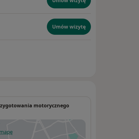
Umów wizytę
Umów wizytę
 przygotowania motorycznego
 mapę
wiera się w nowej karcie