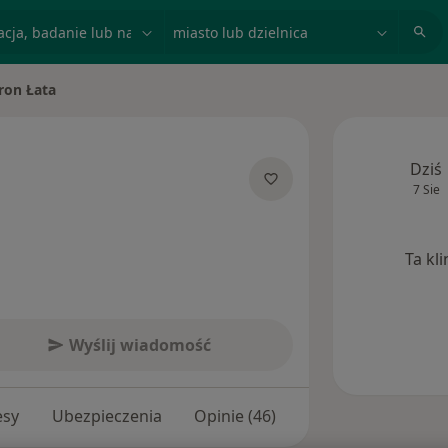
acja, badanie lub nazwisko
miasto lub dzielnica
ron Łata
miasto
Dziś
7 Sie
 specjalizacjach
Ta kl
Wyślij wiadomość
esy
Ubezpieczenia
Opinie (46)