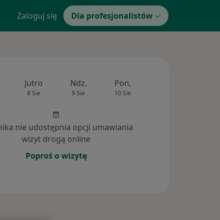
Zaloguj się
Dla profesjonalistów
Jutro
Ndz,
Pon,
Wt,
Śr,
8 Sie
9 Sie
10 Sie
11 Sie
12 Si
inika nie udostępnia opcji umawiania
wizyt drogą online
Poproś o wizytę