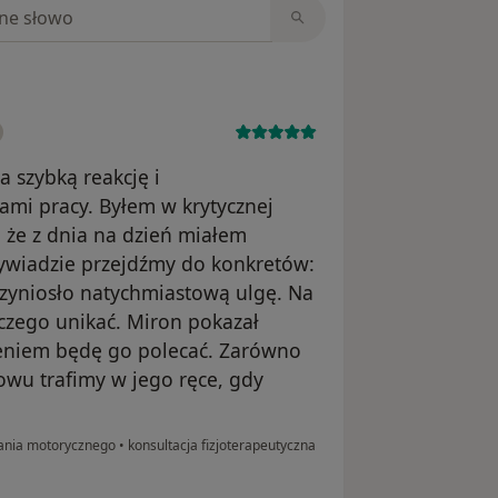
niach
 szybką reakcję i
mi pracy. Byłem w krytycznej
 że z dnia na dzień miałem
ywiadzie przejdźmy do konkretów:
przyniosło natychmiastową ulgę. Na
 czego unikać. Miron pokazał
ieniem będę go polecać. Zarówno
owu trafimy w jego ręce, gdy
owania motorycznego
•
konsultacja fizjoterapeutyczna