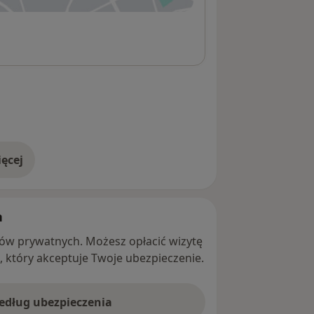
ęcej
adresie
h
ntów prywatnych. Możesz opłacić wizytę
ę, który akceptuje Twoje ubezpieczenie.
według ubezpieczenia