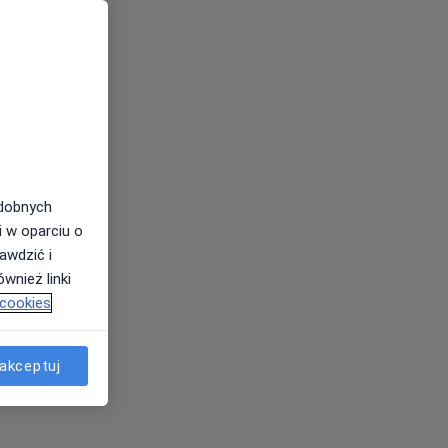
odobnych
i w oparciu o
awdzić i
wnież linki
 cookies
akceptuj