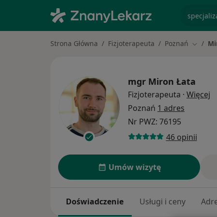
specjaliz
Strona Główna
Fizjoterapeuta
Poznań
Mi
Zmień 
mgr
Miron Łata
O
Fizjoterapeuta
·
Więcej
Poznań
1 adres
Nr PWZ: 76195
46 opinii
Umów wizytę
Doświadczenie
Usługi i ceny
Adr