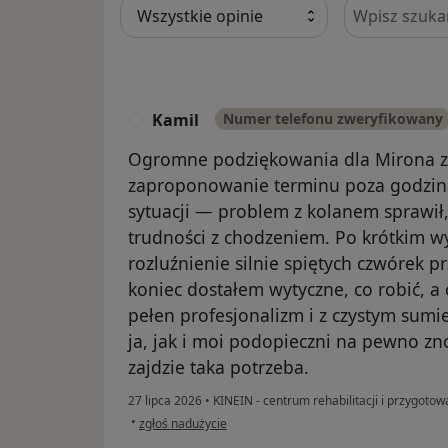
Szukaj w opi
Kamil
Numer telefonu zweryfikowany
K
Ogromne podziękowania dla Mirona za
zaproponowanie terminu poza godzina
sytuacji — problem z kolanem sprawił,
trudności z chodzeniem. Po krótkim w
rozluźnienie silnie spiętych czwórek 
koniec dostałem wytyczne, co robić, a
pełen profesjonalizm i z czystym sum
ja, jak i moi podopieczni na pewno zn
zajdzie taka potrzeba.
27 lipca 2026
•
KINEIN - centrum rehabilitacji i przygot
w opinii użytkownika Kamil
•
zgłoś nadużycie