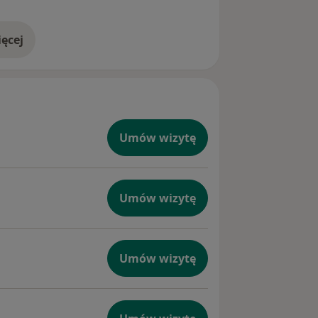
ęcej
doświadczeniu
Umów wizytę
Umów wizytę
Umów wizytę