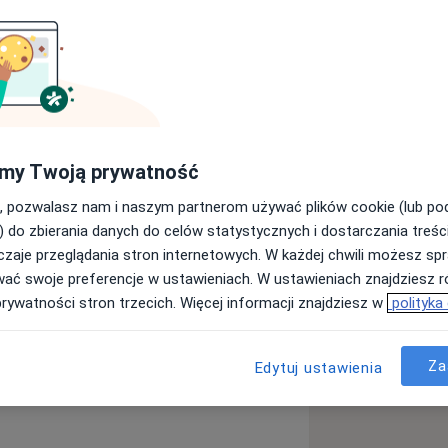
ym oraz trenerem przygotowania
my Twoją prywatność
am sport, co pozwala mi lepiej
w. Specjalizuję się w leczeniu i
, pozwalasz nam i naszym partnerom używać plików cookie (lub p
. Pomagam zarówno w codziennych
) do zbierania danych do celów statystycznych i dostarczania treśc
, jak i w poważniejszych urazach, które
zaje przeglądania stron internetowych. W każdej chwili możesz spr
. skręceniach stawów skokowych i
wać swoje preferencje w ustawieniach. W ustawieniach znajdziesz ró
niach łąkotek). Moim celem jest nie
prywatności stron trzecich. Więcej informacji znajdziesz w
polityka
 także bezpieczny powrót do
mie amatorskim, jak i wyczynowym.
 się grupą młodych sportowców,
Za
Edytuj ustawienia
 ich zdrowie podczas trwania
ać urazom, a w przypadku ich
oblemem, aby jak najszybciej wrócili do