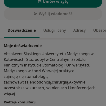
Umów wizytę
Wyślij wiadomość
Doświadczenie
Usługi i ceny
Adresy
Ubezpi
Moje doświadczenie
Absolwent Śląskiego Uniwersytetu Medycznego w
Katowicach. Staż odbył w Centralnym Szpitalu
Klinicznym Instytucie Stomatologii Uniwersytetu
Medycznego w Łodzi.W swojej praktyce
zajmuję się stomatologią
zachowawczą,endodoncją,chirurgią.Aktywnie
uczestniczę w kursach, szkoleniach i konferencjach
O mnie
naukowych.W wolnej chwili interesuję się
więcej
kulturą,podróżami i żeglarstwem.
Rodzaje konsultacji