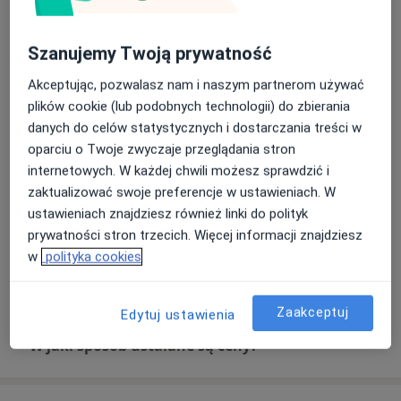
Umów wizytę
350 zł
Szczegóły
Szanujemy Twoją prywatność
Leczenie próchnicy
Umów wizytę
Akceptując, pozwalasz nam i naszym partnerom używać
Od 300 zł
Szczegóły
plików cookie (lub podobnych technologii) do zbierania
danych do celów statystycznych i dostarczania treści w
Odbudowa zębów
oparciu o Twoje zwyczaje przeglądania stron
Umów wizytę
Od 300 zł
Szczegóły
internetowych. W każdej chwili możesz sprawdzić i
zaktualizować swoje preferencje w ustawieniach. W
ustawieniach znajdziesz również linki do polityk
Stomatologia estetyczna
Umów wizytę
prywatności stron trzecich. Więcej informacji znajdziesz
Od 300 zł
Szczegóły
w
polityka cookies
+ 2 usługi
Zaakceptuj
Edytuj ustawienia
W jaki sposób ustalane są ceny?