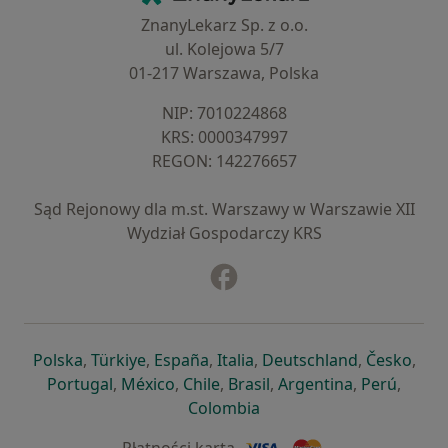
ZnanyLekarz Sp. z o.o.
ul. Kolejowa 5/7
01-217 Warszawa, Polska
NIP: ⁠7010224868
KRS: ⁠0000347997
REGON: ⁠142276657
Sąd Rejonowy dla m.st. Warszawy w Warszawie XII
Wydział Gospodarczy KRS
Facebook
otwiera się w nowej karcie
otwiera się w nowej karcie
otwiera się w nowej karcie
otwiera się w nowej karcie
otwiera się w nowej karci
otwiera się
otwi
Polska
,
Türkiye
,
España
,
Italia
,
Deutschland
,
Česko
,
otwiera się w nowej karcie
otwiera się w nowej karcie
otwiera się w nowej karcie
otwiera się w nowej kar
otwiera się 
otwier
Portugal
,
México
,
Chile
,
Brasil
,
Argentina
,
Perú
,
otwiera się w nowej karc
Colombia