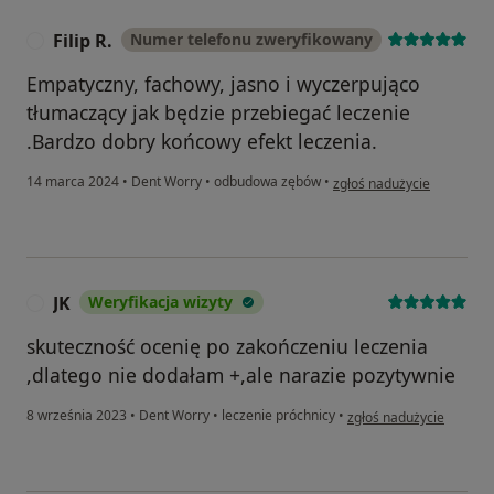
Filip R.
Numer telefonu zweryfikowany
F
Empatyczny, fachowy, jasno i wyczerpująco
tłumaczący jak będzie przebiegać leczenie
.Bardzo dobry końcowy efekt leczenia.
w opinii użytkownika Filip R
14 marca 2024
•
Dent Worry
•
odbudowa zębów
•
zgłoś nadużycie
JK
Weryfikacja wizyty
J
skuteczność ocenię po zakończeniu leczenia
,dlatego nie dodałam +,ale narazie pozytywnie
w opinii użytkownika JK
8 września 2023
•
Dent Worry
•
leczenie próchnicy
•
zgłoś nadużycie