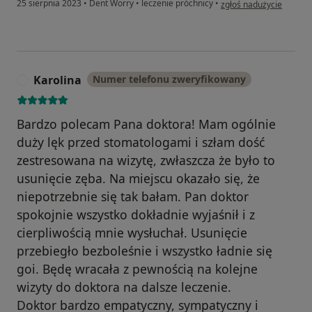
w opinii użytkownika Jo
25 sierpnia 2023
•
Dent Worry
•
leczenie próchnicy
•
zgłoś nadużycie
Karolina
Numer telefonu zweryfikowany
K
Bardzo polecam Pana doktora! Mam ogólnie
duży lęk przed stomatologami i szłam dość
zestresowana na wizytę, zwłaszcza że było to
usunięcie zęba. Na miejscu okazało się, że
niepotrzebnie się tak bałam. Pan doktor
spokojnie wszystko dokładnie wyjaśnił i z
cierpliwością mnie wysłuchał. Usunięcie
przebiegło bezboleśnie i wszystko ładnie się
goi. Będę wracała z pewnością na kolejne
wizyty do doktora na dalsze leczenie.
Doktor bardzo empatyczny, sympatyczny i