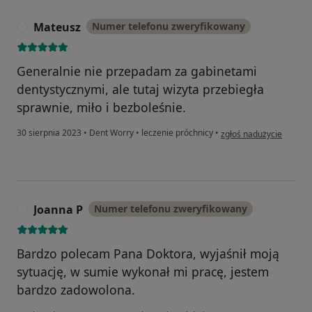
Mateusz
Numer telefonu zweryfikowany
M
Generalnie nie przepadam za gabinetami
dentystycznymi, ale tutaj wizyta przebiegła
sprawnie, miło i bezboleśnie.
w opinii użytkownika M
30 sierpnia 2023
•
Dent Worry
•
leczenie próchnicy
•
zgłoś nadużycie
Joanna P
Numer telefonu zweryfikowany
J
Bardzo polecam Pana Doktora, wyjaśnił moją
sytuację, w sumie wykonał mi pracę, jestem
bardzo zadowolona.