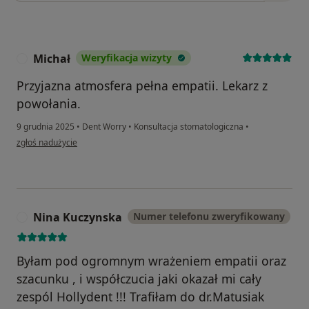
Michał
Weryfikacja wizyty
M
Przyjazna atmosfera pełna empatii. Lekarz z
powołania.
9 grudnia 2025
•
Dent Worry
•
Konsultacja stomatologiczna
•
w opinii użytkownika Michał
zgłoś nadużycie
Nina Kuczynska
Numer telefonu zweryfikowany
N
Byłam pod ogromnym wrażeniem empatii oraz
szacunku , i współczucia jaki okazał mi cały
zespól Hollydent !!! Trafiłam do dr.Matusiak