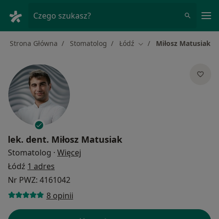
Me
Czego szukasz?
Strona Główna
Stomatolog
Łódź
Miłosz Matusiak
Zmień miasto
lek. dent.
Miłosz Matusiak
O specjalizacjach
Stomatolog
·
Więcej
Łódź
1 adres
Nr PWZ: 4161042
8 opinii