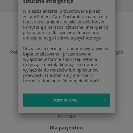
sztuczna inteligencja
Niniejsza ankieta, przygotowana przez
zespół Patient Care Doctoralia, ma na celu
Serwis
lepsze zrozumienie, w jaki sposób ludzie
korzystają z narzędzi sztucznej inteligencji
Regulamin
jako wsparcia dla swojego dobrostanu
Polityka prywatności pacjentów
emocjonalnego i zdrowia psychicznego.
Polityka prywatności profesjonalistów
Udział w ankiecie jest anonimowy, a wyniki
Polityka prywatności dla profesjonalistów, których
będą analizowane i prezentowane
dane pozyskaliśmy samodzielnie
wyłącznie w formie zbiorczej. Pytania
dotyczące nastolatków są skierowane
Polityka cookies
wyłącznie do rodziców lub opiekunów
Jak działają wyniki wyszukiwania
prawnych. Nie zbieramy informacji
Dostępność
bezpośrednio od osób niepełnoletnich.
O nas
Praca
Rekrutujemy!
Start survey
Partnerzy
Centrum prasowe
Kontakt
Dla pacjentów