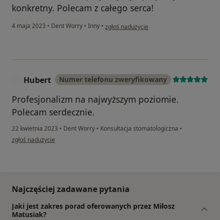
konkretny. Polecam z całego serca!
w opinii użytkownika Karolina
4 maja 2023
•
Dent Worry
•
Inny
•
zgłoś nadużycie
Hubert
Numer telefonu zweryfikowany
H
Profesjonalizm na najwyższym poziomie.
Polecam serdecznie.
22 kwietnia 2023
•
Dent Worry
•
Konsultacja stomatologiczna
•
w opinii użytkownika Hubert
zgłoś nadużycie
Najczęściej zadawane pytania
Jaki jest zakres porad oferowanych przez Miłosz
Matusiak?