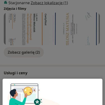
Stacjonarne
Zobacz lokalizacje (1)
Zdjęcia i filmy
Zobacz galerię (2)
Usługi i ceny
Konsultacja stomatologiczna
Umów wizytę
100 zł
Szczegóły
Leczenie kanałowe