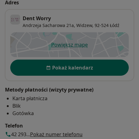
Adres
Dent Worry
Andrzeja Sacharowa 21a,
Widzew
, 92-524
Łódź
Powiększ mapę
otwiera się w nowej karcie
Dostępność
Pokaż kalendarz
Metody płatności (wizyty prywatne)
Karta płatnicza
Blik
Gotówka
Telefon
42 293...
Pokaż numer telefonu