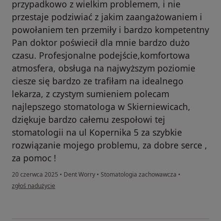
przypadkowo z wielkim problemem, i nie
przestaje podziwiać z jakim zaangażowaniem i
powołaniem ten przemiły i bardzo kompetentny
Pan doktor poświecił dla mnie bardzo dużo
czasu. Profesjonalne podejście,komfortowa
atmosfera, obsługa na najwyższym poziomie
ciesze się bardzo ze trafiłam na idealnego
lekarza, z czystym sumieniem polecam
najlepszego stomatologa w Skierniewicach,
dziękuje bardzo całemu zespołowi tej
stomatologii na ul Kopernika 5 za szybkie
rozwiązanie mojego problemu, za dobre serce ,
za pomoc !
20 czerwca 2025
•
Dent Worry
•
Stomatologia zachowawcza
•
w opinii użytkownika Nina Kuczynska
zgłoś nadużycie