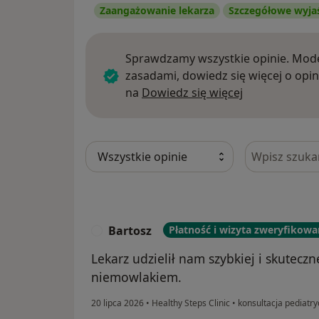
Zaangażowanie lekarza
Szczegółowe wyja
Sprawdzamy wszystkie opinie. Mode
zasadami, dowiedz się więcej o opin
Dowiedz się w
na
Dowiedz się więcej
Szukaj w opi
Bartosz
Płatność i wizyta zweryfikow
B
Lekarz udzielił nam szybkiej i skutecz
niemowlakiem.
20 lipca 2026
•
Healthy Steps Clinic
•
konsultacja pediatr