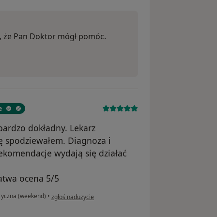
ę, że Pan Doktor mógł pomóc.
e
bardzo dokładny. Lekarz
ię spodziewałem. Diagnoza i
Rekomendacje wydają się działać
atwa ocena 5/5
w opinii użytkownika Radek
ryczna (weekend)
•
zgłoś nadużycie