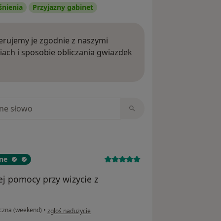
śnienia
Przyjazny gabinet
rujemy je zgodnie z naszymi
iach i sposobie obliczania gwiazdek
ięcej o opiniach
niach
ane
nej pomocy przy wizycie z
w opinii użytkownika Bartosz
yczna (weekend)
•
zgłoś nadużycie