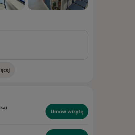
ęcej
doświadczeniu
cka)
Umów wizytę