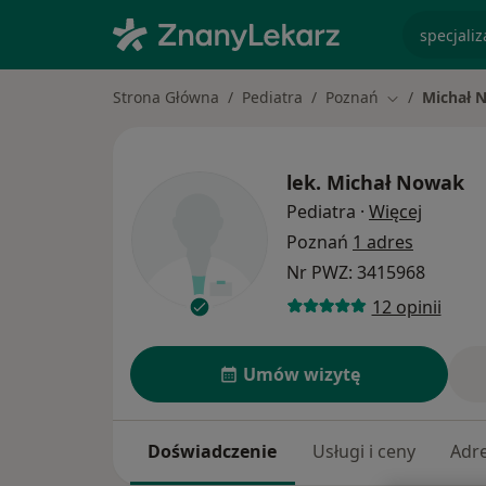
specjaliz
Strona Główna
Pediatra
Poznań
Michał 
Zmień miasto
lek.
Michał Nowak
O specj
Pediatra
·
Więcej
Poznań
1 adres
Nr PWZ: 3415968
12 opinii
Umów wizytę
Doświadczenie
Usługi i ceny
Adr