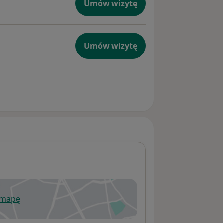
Umów wizytę
Umów wizytę
ń
 mapę
wiera się w nowej karcie