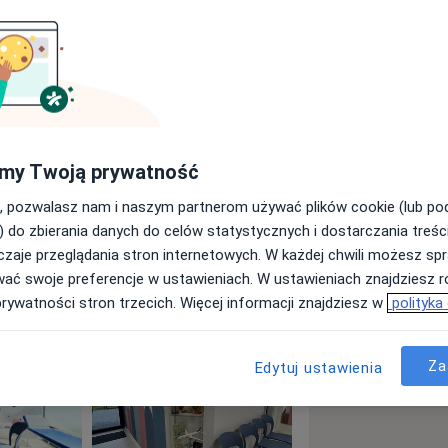
my Twoją prywatność
ieku dziecięcego
a11y_sr_more_diseases
e dróg oddechowych
+20
, pozwalasz nam i naszym partnerom używać plików cookie (lub p
) do zbierania danych do celów statystycznych i dostarczania treśc
zaje przeglądania stron internetowych. W każdej chwili możesz spr
wać swoje preferencje w ustawieniach. W ustawieniach znajdziesz ró
prywatności stron trzecich. Więcej informacji znajdziesz w
polityka
Za
Edytuj ustawienia