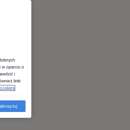
odobnych
i w oparciu o
awdzić i
wnież linki
 cookies
akceptuj