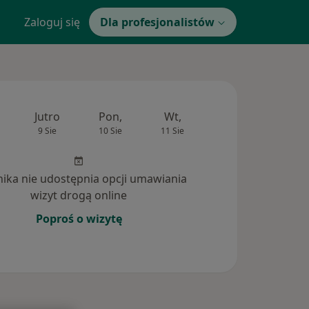
Zaloguj się
Dla profesjonalistów
Jutro
Pon,
Wt,
Śr,
Czw
9 Sie
10 Sie
11 Sie
12 Sie
13 Si
inika nie udostępnia opcji umawiania
wizyt drogą online
Poproś o wizytę