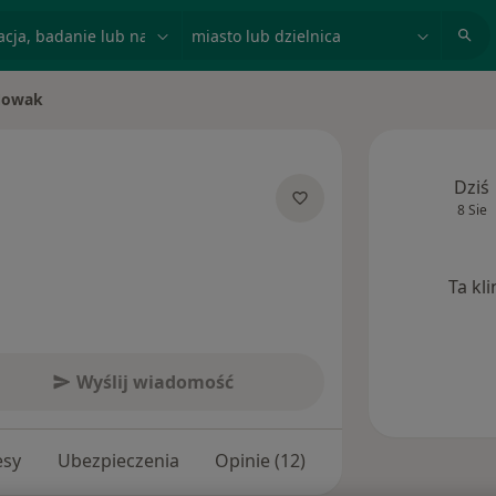
acja, badanie lub nazwisko
miasto lub dzielnica
Nowak
Dziś
8 Sie
alizacjach
Ta kl
Wyślij wiadomość
esy
Ubezpieczenia
Opinie (12)