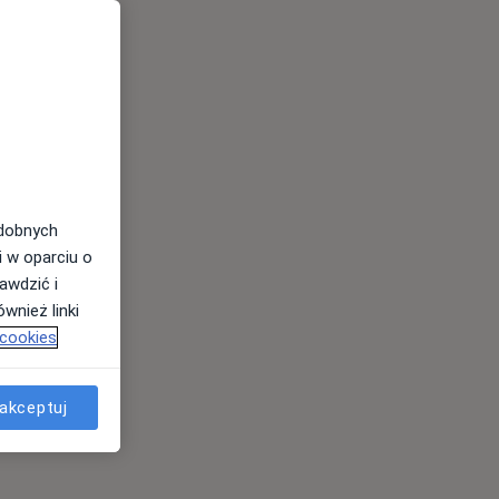
odobnych
i w oparciu o
awdzić i
wnież linki
 cookies
akceptuj