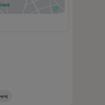
 mapę
wiera się w nowej karcie
ęcej
adresie