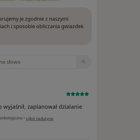
rujemy je zgodnie z naszymi
iach i sposobie obliczania gwiazdek
ięcej o opiniach
niach
 wyjaśnił, zaplanował dzialanie
w opinii użytkownika Anna
 onkologiczna
•
zgłoś nadużycie