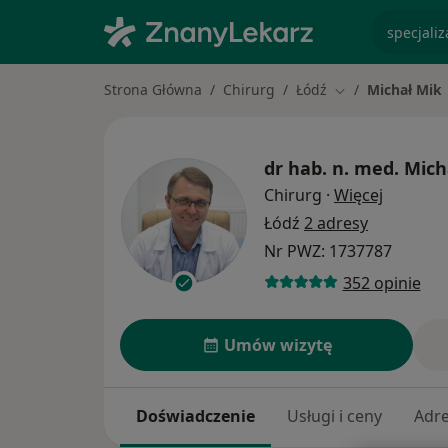
specjaliz
Strona Główna
Chirurg
Łódź
Michał Mik
Zmień miasto
dr hab. n. med.
Mich
O specja
Chirurg
·
Więcej
Łódź
2 adresy
Nr PWZ: 1737787
352 opinie
Umów wizytę
Doświadczenie
Usługi i ceny
Adr