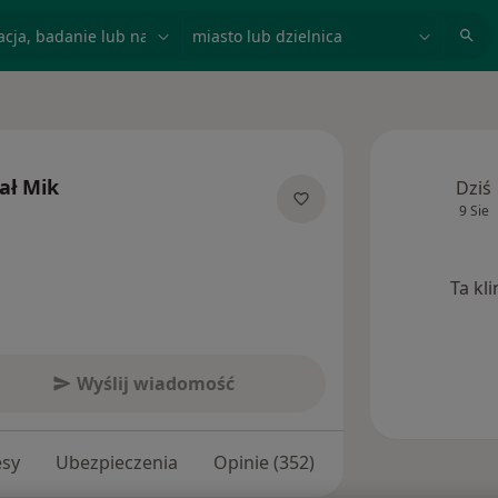
acja, badanie lub nazwisko
miasto lub dzielnica
ał Mik
Dziś
9 Sie
lizacjach
Ta kl
Wyślij wiadomość
esy
Ubezpieczenia
Opinie (352)