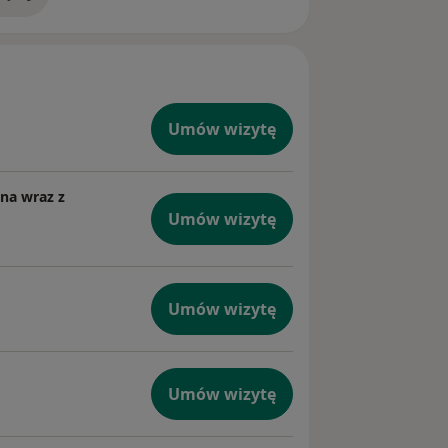
doświadczeniu
dzie Chirurgicznym"
Umów wizytę
zna wraz z
Umów wizytę
Umów wizytę
Umów wizytę