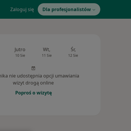
Zaloguj się
Dla profesjonalistów
Jutro
Wt,
Śr,
Czw,
Pt,
10 Sie
11 Sie
12 Sie
13 Sie
14 Si
inika nie udostępnia opcji umawiania
wizyt drogą online
Poproś o wizytę