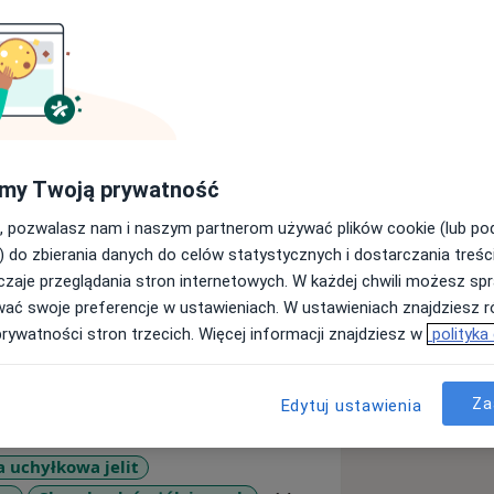
zi
my Twoją prywatność
rektalnej Uniwersytetu Medycznego w
, pozwalasz nam i naszym partnerom używać plików cookie (lub p
gii ogólnej dla województwa
) do zbierania danych do celów statystycznych i dostarczania treśc
zaje przeglądania stron internetowych. W każdej chwili możesz spr
ologicznej.
wać swoje preferencje w ustawieniach. W ustawieniach znajdziesz ró
prywatności stron trzecich. Więcej informacji znajdziesz w
polityka
 chorób nowotworowych przewodu
 nowotwory żołądka, nowotwory
Za
Edytuj ustawienia
ych jelit: choroba Leśniowskiego-
ego, choroba uchyłkowa jelita grubego,
 uchyłkowa jelit