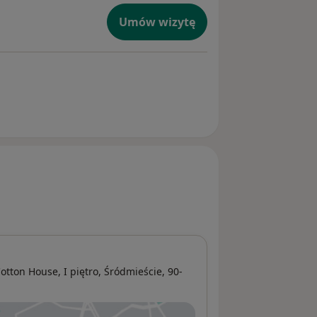
Umów wizytę
otton House, I piętro,
Śródmieście
, 90-