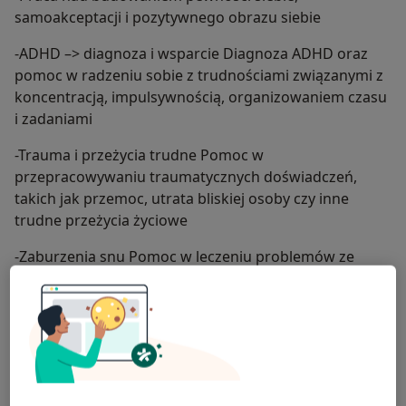
samoakceptacji i pozytywnego obrazu siebie
-ADHD –> diagnoza i wsparcie Diagnoza ADHD oraz
pomoc w radzeniu sobie z trudnościami związanymi z
koncentracją, impulsywnością, organizowaniem czasu
i zadaniami
-Trauma i przeżycia trudne Pomoc w
przepracowywaniu traumatycznych doświadczeń,
takich jak przemoc, utrata bliskiej osoby czy inne
trudne przeżycia życiowe
-Zaburzenia snu Pomoc w leczeniu problemów ze
snem, takich jak bezsenność, koszmary senne, czy
nieregularny rytm snu
-Kryzysy życiowe i decyzje zawodowe Poradnictwo w
momentach życiowych zmian, takich jak zmiany
zawodowe, kryzysy małżeńskie, rozstania czy inne
decyzje życiowe