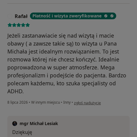
Rafał
Płatność i wizyta zweryfikowane
R
Jeżeli zastanawiacie się nad wizytą i macie
obawy ( a zawsze takie są) to wizyta u Pana
Michała jest idealnym rozwiązaniem. To jest
rozmowa której nie chcesz kończyć. Idealnie
poprowadzona w super atmosferze. Mega
profesjonalizm i podejście do pacjenta. Bardzo
polecam każdemu, kto szuka specjalisty od
ADHD.
w opinii użytkownika Rafał
8 lipca 2026
•
W innym miejscu
•
Inny
•
zgłoś nadużycie
mgr Michał Lesiak
Dziękuję