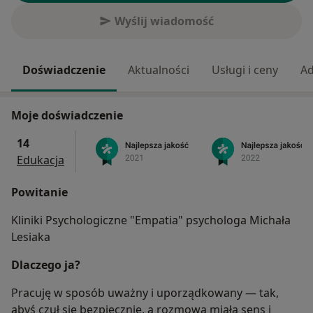
Wyślij wiadomość
Doświadczenie
Aktualności
Usługi i ceny
Ad
Moje doświadczenie
14
Edukacja
Powitanie
Kliniki Psychologiczne "Empatia" psychologa Michała
Lesiaka
Dlaczego ja?
Pracuję w sposób uważny i uporządkowany — tak,
abyś czuł się bezpiecznie, a rozmowa miała sens i