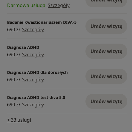
Darmowa usługa
Szczegóły
2) Badanie ADHD dla dorosłych
Na badanie ADHD można umówić się od razu w
Badanie kwestionariuszem DIVA-5
kalendarzu na Znanym Lekarzu (nie trzeba
Umów wizytę
690 zł
Szczegóły
umawiać wstępnej bezpłatnej rozmowy
telefonicznej):
„Umów wizytę” → „Konsultacja online” → w
Diagnoza ADHD
Umów wizytę
usługach wybierz „Diagnoza ADHD test DIVA 5.0”
690 zł
Szczegóły
Jeżeli chcesz odbyć badanie w innym terminie (nie
podanym w kalendarzu) to napisz proszę
Diagnoza ADHD dla dorosłych
wiadomość prywatną i dopasuję termin do Ciebie.
Umów wizytę
690 zł
Szczegóły
Badanie DIVA 5 (ADHD) wykonywane jest online -
Whatsapp.
Diagnoza ADHD test diva 5.0
Umów wizytę
Aby zagwarantować większą dostępność
690 zł
Szczegóły
terminów i skrócić czas oczekiwania, badania w
kierunku ADHD są przeprowadzane zarówno
+ 33 usługi
przeze mnie, jak i przez wykwalifikowanych
specjalistów ADHD z mojej kliniki.