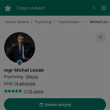
Me
Czego szukasz?
Strona Główna
Psycholog
Częstochowa
Michał Lesi
Zmień miasto
mgr
Michał Lesiak
O specjalizacjach
Psycholog
·
Więcej
Łódź
14 adresów
1118 opinii
Umów wizytę