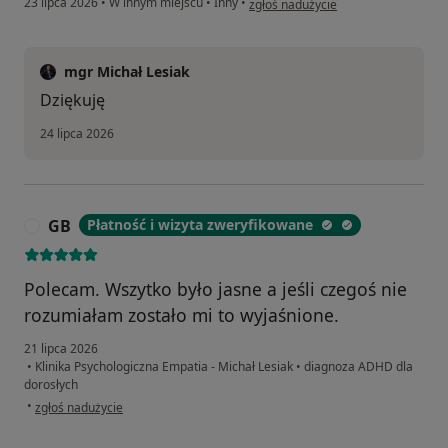
23 lipca 2026
•
W innym miejscu
•
Inny
•
zgłoś nadużycie
mgr Michał Lesiak
Dziękuję
24 lipca 2026
GB
Płatność i wizyta zweryfikowane
G
Polecam. Wszytko było jasne a jeśli czegoś nie
rozumiałam zostało mi to wyjaśnione.
21 lipca 2026
•
Klinika Psychologiczna Empatia - Michał Lesiak
•
diagnoza ADHD dla
dorosłych
w opinii użytkownika GB
•
zgłoś nadużycie