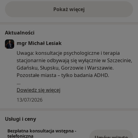
Pokaż więcej
o doświadczeniu
Aktualności
mgr Michał Lesiak
Uwaga: konsultacje psychologiczne i terapia
stacjonarnie odbywają się wyłącznie w Szczecinie,
Gdańsku, Słupsku, Gorzowie i Warszawie.
Pozostałe miasta – tylko badania ADHD.
W moim grafiku można umówić się na 2 rodzaje
Dowiedz się więcej
wizyt:
13/07/2026
1) Bezpłatna wstępna rozmowa telefoniczna
Podczas rozmowy zapoznam się z Państwa
Usługi i ceny
sytuacją i omówię w jaki sposób mogę pomóc.
Omówię częstotliwość spotkań oraz termin
Bezpłatna konsultacja wstępna -
dopasowany do potrzeb a także cenę wizyty.
telefoniczna
Umów wizytę