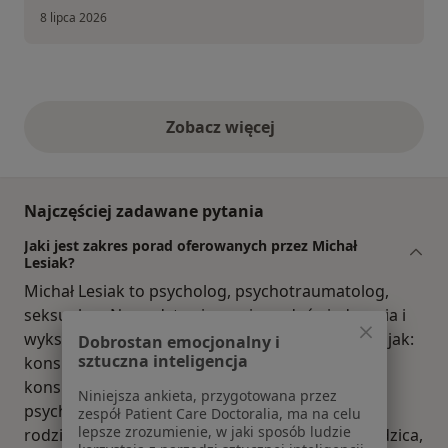
8 lipca 2026
Zobacz więcej
opinie powyżej
Najczęściej zadawane pytania
Jaki jest zakres porad oferowanych przez Michał
Lesiak?
Michał Lesiak to psycholog, psychotraumatolog,
seksuolog. Na podstawie swojego doświadczenia i
wykształcenia Michał Lesiak oferuje usługi takie jak:
Dobrostan emocjonalny i
sztuczna inteligencja
konsultacja online, Konsultacja psychologiczna,
konsultacja psychologiczna dzieci, badania
Niniejsza ankieta, przygotowana przez
psychologiczne, konsultacja psychologiczna dla
zespół Patient Care Doctoralia, ma na celu
lepsze zrozumienie, w jaki sposób ludzie
rodzin, Konsultacja psychologiczna dziecka i rodzica,