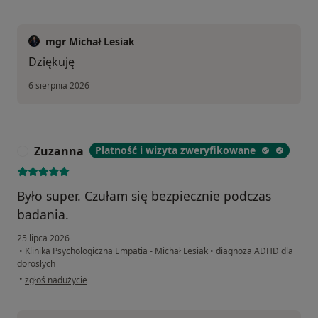
mgr Michał Lesiak
Dziękuję
6 sierpnia 2026
Zuzanna
Płatność i wizyta zweryfikowane
Z
Było super. Czułam się bezpiecznie podczas
badania.
25 lipca 2026
•
Klinika Psychologiczna Empatia - Michał Lesiak
•
diagnoza ADHD dla
dorosłych
w opinii użytkownika Zuzanna
•
zgłoś nadużycie