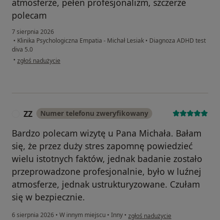
atmosferze, pełen profesjonalizm, szczerze
polecam
7 sierpnia 2026
•
Klinika Psychologiczna Empatia - Michał Lesiak
•
Diagnoza ADHD test
diva 5.0
w opinii użytkownika J.Z
•
zgłoś nadużycie
ZZ
Numer telefonu zweryfikowany
Z
Bardzo polecam wizytę u Pana Michała. Bałam
się, że przez duży stres zapomnę powiedzieć
wielu istotnych faktów, jednak badanie zostało
przeprowadzone profesjonalnie, było w luźnej
atmosferze, jednak ustrukturyzowane. Czułam
się w bezpiecznie.
w opinii użytkownika ZZ
6 sierpnia 2026
•
W innym miejscu
•
Inny
•
zgłoś nadużycie