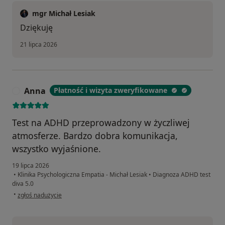
mgr Michał Lesiak
Dziękuję
21 lipca 2026
Anna
Płatność i wizyta zweryfikowane
A
Test na ADHD przeprowadzony w życzliwej
atmosferze. Bardzo dobra komunikacja,
wszystko wyjaśnione.
19 lipca 2026
•
Klinika Psychologiczna Empatia - Michał Lesiak
•
Diagnoza ADHD test
diva 5.0
w opinii użytkownika Anna
•
zgłoś nadużycie