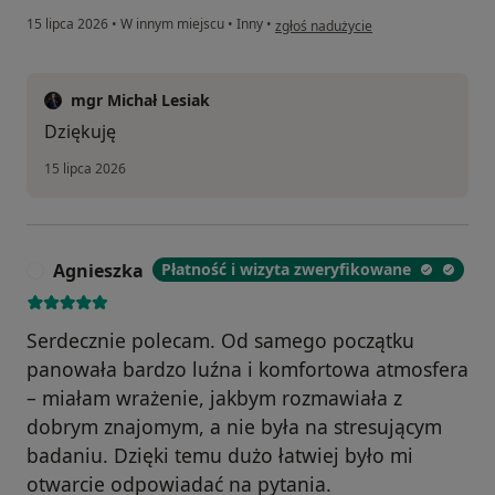
w opinii użytkownika Krzysztof
15 lipca 2026
•
W innym miejscu
•
Inny
•
zgłoś nadużycie
mgr Michał Lesiak
Dziękuję
15 lipca 2026
Agnieszka
Płatność i wizyta zweryfikowane
A
Serdecznie polecam. Od samego początku
panowała bardzo luźna i komfortowa atmosfera
– miałam wrażenie, jakbym rozmawiała z
dobrym znajomym, a nie była na stresującym
badaniu. Dzięki temu dużo łatwiej było mi
otwarcie odpowiadać na pytania.