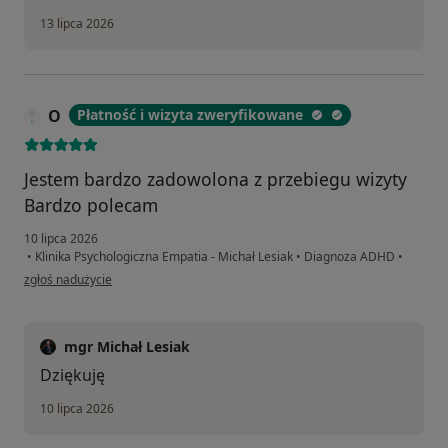
13 lipca 2026
O
Płatność i wizyta zweryfikowane
Jestem bardzo zadowolona z przebiegu wizyty
Bardzo polecam
10 lipca 2026
•
Klinika Psychologiczna Empatia - Michał Lesiak
•
Diagnoza ADHD
•
w opinii użytkownika O
zgłoś nadużycie
mgr Michał Lesiak
Dziękuję
10 lipca 2026