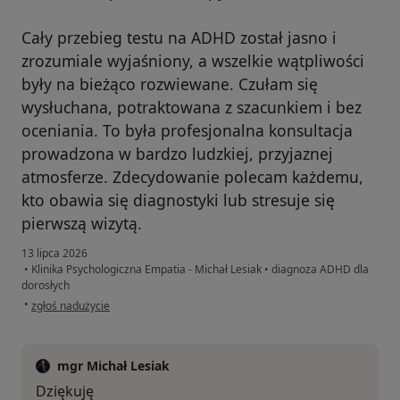
Cały przebieg testu na ADHD został jasno i
zrozumiale wyjaśniony, a wszelkie wątpliwości
były na bieżąco rozwiewane. Czułam się
wysłuchana, potraktowana z szacunkiem i bez
oceniania. To była profesjonalna konsultacja
prowadzona w bardzo ludzkiej, przyjaznej
atmosferze. Zdecydowanie polecam każdemu,
kto obawia się diagnostyki lub stresuje się
pierwszą wizytą.
13 lipca 2026
•
Klinika Psychologiczna Empatia - Michał Lesiak
•
diagnoza ADHD dla
dorosłych
w opinii użytkownika Agnieszka
•
zgłoś nadużycie
mgr Michał Lesiak
Dziękuję