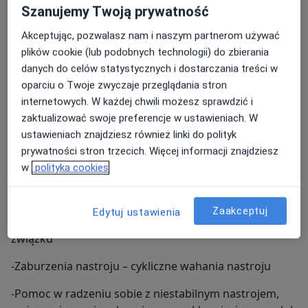
Szanujemy Twoją prywatność
-Wsparcie psychologiczne dla rodziców Porady i
Akceptując, pozwalasz nam i naszym partnerom używać
terapia wspierająca rodziców w wychowywaniu dzieci,
plików cookie (lub podobnych technologii) do zbierania
zarządzaniu problemami wychowawczymi,
danych do celów statystycznych i dostarczania treści w
rozwiązywaniu konfliktów rodzinnych
oparciu o Twoje zwyczaje przeglądania stron
-Pomoc w osiąganiu celów osobistych
internetowych. W każdej chwili możesz sprawdzić i
zaktualizować swoje preferencje w ustawieniach. W
-Wspieranie w rozwoju osobistym, zarządzaniu
ustawieniach znajdziesz również linki do polityk
czasem, wyznaczaniu i realizowaniu celów życiowych,
prywatności stron trzecich. Więcej informacji znajdziesz
poprawie motywacji i organizacji
w
polityka cookies
-Terapia par i małżeńska Pomoc parom w
pokonywaniu trudności, poprawie komunikacji,
Zaakceptuj
Edytuj ustawienia
rozwiązywaniu konfliktów oraz wzmacnianiu więzi w
związku
-Zaburzenia nastroju – cykliczne wahania nastroju
-Pomoc w radzeniu sobie z niestabilnym nastrojem,