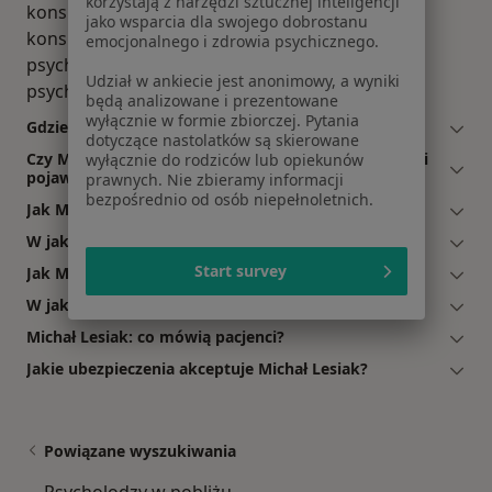
korzystają z narzędzi sztucznej inteligencji
konsultacja psychologiczna pary/małżeńska,
jako wsparcia dla swojego dobrostanu
konsultacja psychologiczna rodzice, Konsultacja
emocjonalnego i zdrowia psychicznego.
psychologiczna w sprawie dziecka, opinia
Udział w ankiecie jest anonimowy, a wyniki
psychologiczna.
będą analizowane i prezentowane
wyłącznie w formie zbiorczej. Pytania
Gdzie Michał Lesiak ma swój gabinet?
dotyczące nastolatków są skierowane
Czy Michał Lesiak przyjmuje online, bez konieczności
wyłącznie do rodziców lub opiekunów
pojawiania się w placówce?
prawnych. Nie zbieramy informacji
bezpośrednio od osób niepełnoletnich.
Jak Michał Lesiak akceptuje płatności po wizycie?
W jakich językach konsultuje Michał Lesiak?
Start survey
Jak Michał Lesiak umawia wizyty?
W jakich godzinach przyjmuje Michał Lesiak?
Michał Lesiak: co mówią pacjenci?
Jakie ubezpieczenia akceptuje Michał Lesiak?
Powiązane wyszukiwania