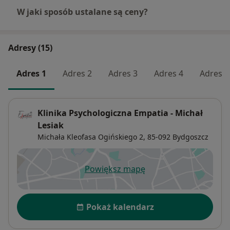
W jaki sposób ustalane są ceny?
W razie pytań proszę o wiadomość prywatną.
Pracujemy również w weekendy.
Adresy (15)
Jeżeli chcesz, żebym zadzwonił do Ciebie w innych
Adres 1
Adres 2
Adres 3
Adres 4
Adres 5
godzinach niż podane w moim kalendarzu to
proszę napisz do mnie w wiadomości prywatnej.
Klinika Psychologiczna Empatia - Michał
Psycholog nie ma uprawnień do wystawiania
Lesiak
recept.
Michała Kleofasa Ogińskiego 2,
85-092
Bydgoszcz
W ramach mojej praktyki nie wystawiam recept
ani nie prowadzę farmakoterapii.
Powiększ mapę
otwiera się w nowej karcie
Dostępność
Pokaż kalendarz