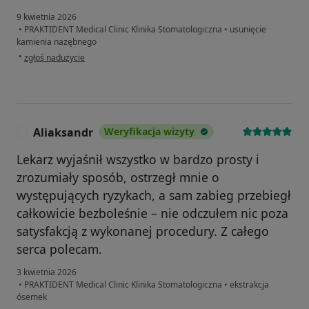
9 kwietnia 2026
•
PRAKTIDENT Medical Clinic Klinika Stomatologiczna
•
usunięcie
kamienia nazębnego
w opinii użytkownika Kamil
•
zgłoś nadużycie
Aliaksandr
Weryfikacja wizyty
A
Lekarz wyjaśnił wszystko w bardzo prosty i
zrozumiały sposób, ostrzegł mnie o
występujących ryzykach, a sam zabieg przebiegł
całkowicie bezboleśnie – nie odczułem nic poza
satysfakcją z wykonanej procedury. Z całego
serca polecam.
3 kwietnia 2026
•
PRAKTIDENT Medical Clinic Klinika Stomatologiczna
•
ekstrakcja
ósemek
w opinii użytkownika Aliaksandr