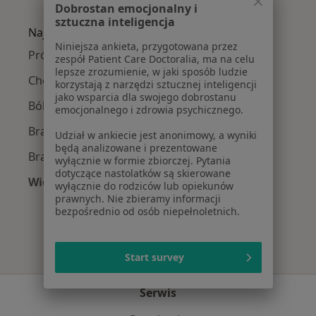
Więcej w kategorii: W pobliżu Bolesławca
Dobrostan emocjonalny i
sztuczna inteligencja
Najczęście leczone choroby
Niniejsza ankieta, przygotowana przez
Próchnica w Bolesławcu
zespół Patient Care Doctoralia, ma na celu
lepsze zrozumienie, w jaki sposób ludzie
Choroby miazgi w Bolesławcu
korzystają z narzędzi sztucznej inteligencji
jako wsparcia dla swojego dobrostanu
Ból zęba w Bolesławcu
emocjonalnego i zdrowia psychicznego.
Braki zębowe w Bolesławcu
Udział w ankiecie jest anonimowy, a wyniki
będą analizowane i prezentowane
Brak zębów w Bolesławcu
wyłącznie w formie zbiorczej. Pytania
dotyczące nastolatków są skierowane
Więcej (15)
wyłącznie do rodziców lub opiekunów
Więcej w kategorii: Najczęście leczone chorob
prawnych. Nie zbieramy informacji
bezpośrednio od osób niepełnoletnich.
Start survey
Serwis