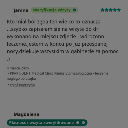
Janina
Weryfikacja wizyty
J
Kto miał ból zęba ten wie co to oznacza
...szybko zapisałam sie na wizyte do dr,
wykonano na miejscu zdjecie i wdrozono
leczenie,jestem w końcu po juz przespanej
nocy,dziękuje wszystkim w gabinecie za pomoc
:)
4 marca 2026
•
PRAKTIDENT Medical Clinic Klinika Stomatologiczna
•
leczenie
nagłego bólu zęba
w opinii użytkownika Janina
•
zgłoś nadużycie
Magdalena
M
Płatność i wizyta zweryfikowane