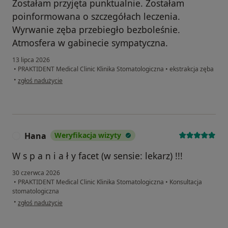
Zostałam przyjęta punktualnie. Zostałam
poinformowana o szczegółach leczenia.
Wyrwanie zęba przebiegło bezboleśnie.
Atmosfera w gabinecie sympatyczna.
13 lipca 2026
•
PRAKTIDENT Medical Clinic Klinika Stomatologiczna
•
ekstrakcja zęba
w opinii użytkownika Magda
•
zgłoś nadużycie
Hana
Weryfikacja wizyty
H
W s p a n i a ł y facet (w sensie: lekarz) !!!
30 czerwca 2026
•
PRAKTIDENT Medical Clinic Klinika Stomatologiczna
•
Konsultacja
stomatologiczna
w opinii użytkownika Hana
•
zgłoś nadużycie