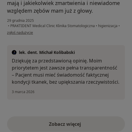
mają i jakiekolwiek zmartwienia i niewiadome
względem zębów mam już z głowy.
29 grudnia 2025
•
PRAKTIDENT Medical Clinic Klinika Stomatologiczna
•
higienizacja
•
w opinii użytkownika Mateusz
zgłoś nadużycie
lek. dent. Michał Kolibabski
Dziękuję za przedstawioną opinię. Moim
priorytetem jest zawsze pełna transparentność
– Pacjent musi mieć świadomość faktycznej
kondycji tkanek, bez upiększania rzeczywistości.
3 marca 2026
Zobacz więcej
opinie powyżej