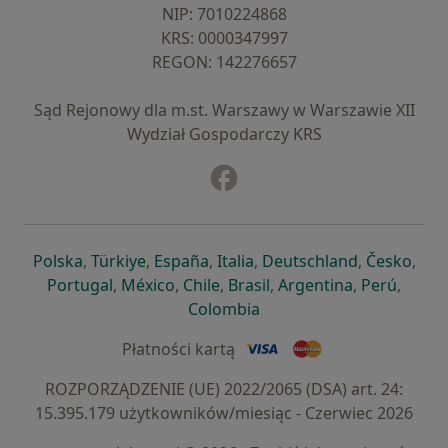
NIP: ⁠7010224868
KRS: ⁠0000347997
REGON: ⁠142276657
Sąd Rejonowy dla m.st. Warszawy w Warszawie XII
Wydział Gospodarczy KRS
Facebook
otwiera się w nowej karcie
otwiera się w nowej karcie
otwiera się w nowej karcie
otwiera się w nowej karcie
otwiera się w nowej karci
otwiera się
otwi
Polska
,
Türkiye
,
España
,
Italia
,
Deutschland
,
Česko
,
otwiera się w nowej karcie
otwiera się w nowej karcie
otwiera się w nowej karcie
otwiera się w nowej kar
otwiera się 
otwier
Portugal
,
México
,
Chile
,
Brasil
,
Argentina
,
Perú
,
otwiera się w nowej karc
Colombia
Płatności kartą
ROZPORZĄDZENIE (UE) 2022/2065 (DSA) art. 24:
15.395.179 użytkowników/miesiąc - Czerwiec 2026