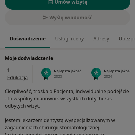
Umów wizytę
Wyślij wiadomość
Doświadczenie
Usługi i ceny
Adresy
Ubezpi
Moje doświadczenie
1
Edukacja
Cierpliwość, troska o Pacjenta, indywidualne podejście
- to wspólny mianownik wszystkich dotychczas
odbytych wizyt.
Jestem lekarzem dentystą wyspecjalizowanym w
zagadnieniach chirurgii stomatologicznej
(m.in.atraumatyczne usuwanie zębów) oraz