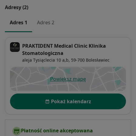
обследованиям, необходимым для лечения
Adresy (2)
пациента, так как точная диагностика имеет
решающее значение для успеха лечения.
Adres 1
Adres 2
PRAKTIDENT Medical Clinic Klinika
Stomatologiczna
aleja Tysiąclecia 10 a,b,
59-700
Bolesławiec
Powiększ mapę
otwiera się w nowej karcie
Dostępność
Pokaż kalendarz
Płatność online akceptowana