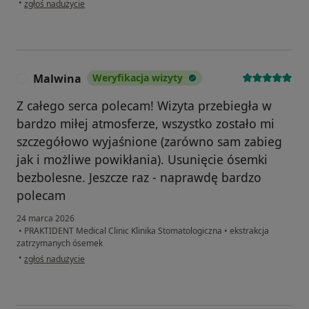
•
zgłoś nadużycie
Malwina
Weryfikacja wizyty
M
Z całego serca polecam! Wizyta przebiegła w
bardzo miłej atmosferze, wszystko zostało mi
szczegółowo wyjaśnione (zarówno sam zabieg
jak i możliwe powikłania). Usunięcie ósemki
bezbolesne. Jeszcze raz - naprawdę bardzo
polecam
24 marca 2026
•
PRAKTIDENT Medical Clinic Klinika Stomatologiczna
•
ekstrakcja
zatrzymanych ósemek
w opinii użytkownika Malwina
•
zgłoś nadużycie