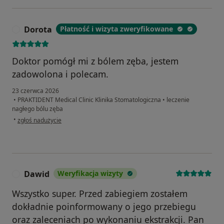
Dorota
Płatność i wizyta zweryfikowane
D
Doktor pomógł mi z bólem zęba, jestem
zadowolona i polecam.
23 czerwca 2026
•
PRAKTIDENT Medical Clinic Klinika Stomatologiczna
•
leczenie
nagłego bólu zęba
w opinii użytkownika Dorota
•
zgłoś nadużycie
Dawid
Weryfikacja wizyty
D
Wszystko super. Przed zabiegiem zostałem
dokładnie poinformowany o jego przebiegu
oraz zaleceniach po wykonaniu ekstrakcji. Pan