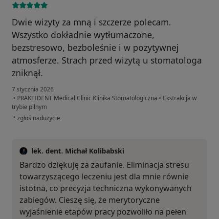
Dwie wizyty za mną i szczerze polecam.
Wszystko dokładnie wytłumaczone,
bezstresowo, bezboleśnie i w pozytywnej
atmosferze. Strach przed wizytą u stomatologa
zniknął.
7 stycznia 2026
•
PRAKTIDENT Medical Clinic Klinika Stomatologiczna
•
Ekstrakcja w
trybie pilnym
w opinii użytkownika Magdalena
•
zgłoś nadużycie
lek. dent. Michał Kolibabski
Bardzo dziękuję za zaufanie. Eliminacja stresu
towarzyszącego leczeniu jest dla mnie równie
istotna, co precyzja techniczna wykonywanych
zabiegów. Cieszę się, że merytoryczne
wyjaśnienie etapów pracy pozwoliło na pełen