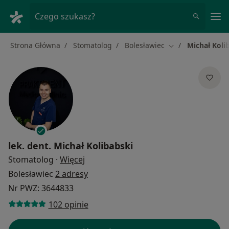
Me
Czego szukasz?
Strona Główna
Stomatolog
Bolesławiec
Michał Koli
Zmień miasto
lek. dent.
Michał Kolibabski
O specjalizacjach
Stomatolog
·
Więcej
Bolesławiec
2 adresy
Nr PWZ: 3644833
102 opinie