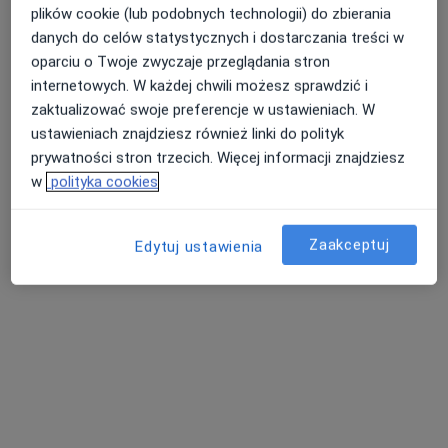
plików cookie (lub podobnych technologii) do zbierania
danych do celów statystycznych i dostarczania treści w
oparciu o Twoje zwyczaje przeglądania stron
internetowych. W każdej chwili możesz sprawdzić i
zaktualizować swoje preferencje w ustawieniach. W
lek. Natalia Łobacz-Juśkiw
ustawieniach znajdziesz również linki do polityk
Stomatolog
prywatności stron trzecich. Więcej informacji znajdziesz
152 opinie
w
polityka cookies
Piaskowa 1A, Bolesławiec
•
Mapa
Gabinet Stomatologiczny NataDent
Zaakceptuj
Edytuj ustawienia
Chirurgia stomatologiczna
od 300 zł
Specjalista nie oferuje umawiania online pod tym adresem.
Poproś o wizytę