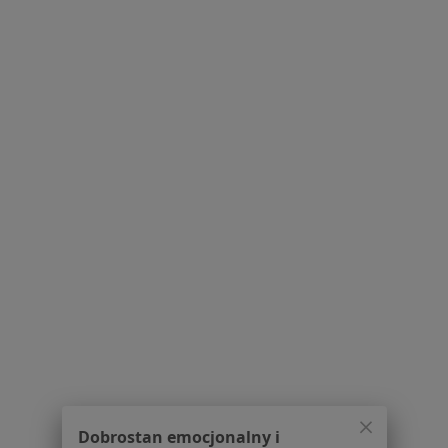
Regulamin
Polityka prywatności pacjentów
Polityka prywatności profesjonalistów
Polityka prywatności dla profesjonalistów, których
dane pozyskaliśmy samodzielnie
Polityka cookies
Jak działają wyniki wyszukiwania
Dostępność
O nas
Praca
Rekrutujemy!
Partnerzy
Centrum prasowe
Kontakt
Dla pacjentów
Lekarze
Placówki medyczne
Pytania i odpowiedzi
Dobrostan emocjonalny i
Usługi i zabiegi