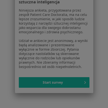
sztuczna inteligencja
Choroby
Pomoc
Niniejsza ankieta, przygotowana przez
zespół Patient Care Doctoralia, ma na celu
Aplikacje mobilne
lepsze zrozumienie, w jaki sposób ludzie
Blog dla pacjentów
korzystają z narzędzi sztucznej inteligencji
jako wsparcia dla swojego dobrostanu
Dla profesjonalistów
emocjonalnego i zdrowia psychicznego.
Cennik
Udział w ankiecie jest anonimowy, a wyniki
będą analizowane i prezentowane
Dla lekarzy
wyłącznie w formie zbiorczej. Pytania
Dla placówek medycznych
dotyczące nastolatków są skierowane
Noa Notes
nowość
wyłącznie do rodziców lub opiekunów
prawnych. Nie zbieramy informacji
Baza wiedzy
bezpośrednio od osób niepełnoletnich.
Centrum Pomocy dla Specjalisty
Kontakt
ZnanyLekarz - Strona główna
Start survey
ZnanyLekarz Sp. z o.o.
ul. Kolejowa 5/7
01-217 Warszawa, Polska