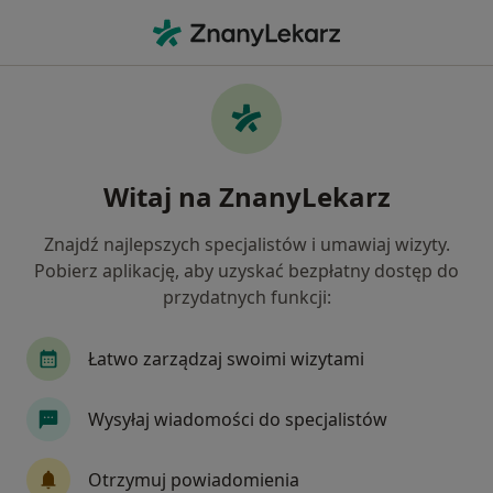
Me
Urazy Zębów • Bolesławiec, dolnośląskie
Filtry
• 1
Mapa
Urazy zębów specjaliści w Bolesławcu
Witaj na ZnanyLekarz
Jak działają wyniki wyszukiwania
Znajdź najlepszych specjalistów i umawiaj wizyty.
Pobierz aplikację, aby uzyskać bezpłatny dostęp do
Jakiego specjalisty szukasz?
przydatnych funkcji:
Stomatolog
Lekarz wykonujący zabiegi medyc
Łatwo zarządzaj swoimi wizytami
Wysyłaj wiadomości do specjalistów
Otrzymuj powiadomienia