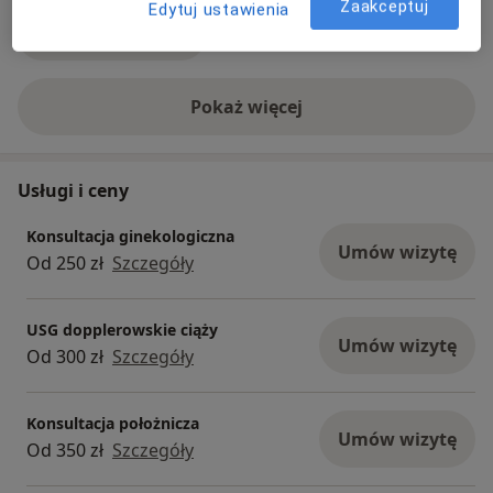
Zaakceptuj
Edytuj ustawienia
Zobacz galerię (7)
Pokaż więcej
o doświadczeniu
Usługi i ceny
Konsultacja ginekologiczna
Umów wizytę
Od 250 zł
Szczegóły
USG dopplerowskie ciąży
Umów wizytę
Od 300 zł
Szczegóły
Konsultacja położnicza
Umów wizytę
Od 350 zł
Szczegóły