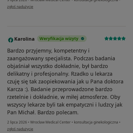
w opinii użytkownika Iza
zgłoś nadużycie
Karolina
Weryfikacja wizyty
K
Bardzo przyjemny, kompetentny i
zaangażowany specjalista. Podczas badania
objaśniał wszystko dokładnie, był bardzo
delikatny i profesjonalny. Rzadko u lekarza
czuję się tak zaopiekowania jak u Pana doktora
Karcza :). Badanie przeprowadzone bardzo
rzetelnie i dokładnie, w miłej atmosferze. Oby
wszyscy lekarze byli tak empatyczni i ludzcy jak
Pan Michał. Bardzo polecam.
2 lipca 2026
•
Wrocław Medical Center
•
konsultacja ginekologiczna
•
w opinii użytkownika Karolina
zgłoś nadużycie