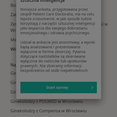
sztuczna inteligencja
Bolesne miesiączkowanie w Wrocławiu
Niniejsza ankieta, przygotowana przez
zespół Patient Care Doctoralia, ma na celu
Zaburzenia miesiączkowania w Wrocławiu
lepsze zrozumienie, w jaki sposób ludzie
korzystają z narzędzi sztucznej inteligencji
Zespół policystycznych jajników (PCOS / PMOS) w
jako wsparcia dla swojego dobrostanu
Wrocławiu
emocjonalnego i zdrowia psychicznego.
Menopauza w Wrocławiu
Udział w ankiecie jest anonimowy, a wyniki
będą analizowane i prezentowane
Więcej (15)
wyłącznie w formie zbiorczej. Pytania
Więcej w kategorii: Najczęście leczone chorob
dotyczące nastolatków są skierowane
wyłącznie do rodziców lub opiekunów
Najpopularniejsze ubezpieczenia
prawnych. Nie zbieramy informacji
bezpośrednio od osób niepełnoletnich.
Ginekolodzy z Allianz w Wrocławiu
Ginekolodzy z NFZ w Wrocławiu
Start survey
Ginekolodzy z Medicover w Wrocławiu
Ginekolodzy z POLMED w Wrocławiu
Ginekolodzy z Compensa w Wrocławiu