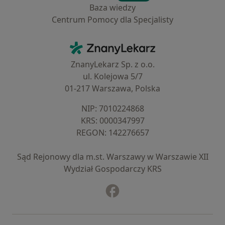
Baza wiedzy
Centrum Pomocy dla Specjalisty
Kontakt
ZnanyLekarz - Strona główna
ZnanyLekarz Sp. z o.o.
ul. Kolejowa 5/7
01-217 Warszawa, Polska
NIP: ⁠7010224868
KRS: ⁠0000347997
REGON: ⁠142276657
Sąd Rejonowy dla m.st. Warszawy w Warszawie XII
Wydział Gospodarczy KRS
Facebook
otwiera się w nowej karcie