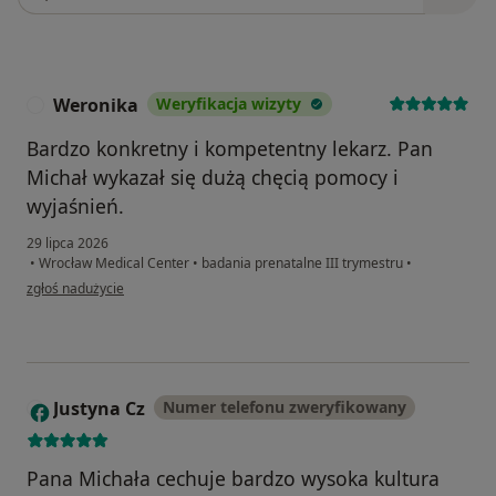
Weronika
Weryfikacja wizyty
W
Bardzo konkretny i kompetentny lekarz. Pan
Michał wykazał się dużą chęcią pomocy i
wyjaśnień.
29 lipca 2026
•
Wrocław Medical Center
•
badania prenatalne III trymestru
•
w opinii użytkownika Weronika
zgłoś nadużycie
Justyna Cz
Numer telefonu zweryfikowany
J
Pana Michała cechuje bardzo wysoka kultura