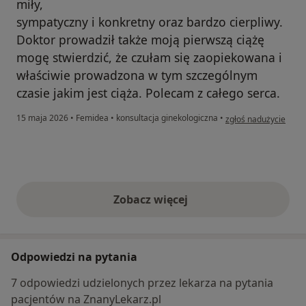
miły,
sympatyczny i konkretny oraz bardzo cierpliwy.
Doktor prowadził także moją pierwszą ciążę
mogę stwierdzić, że czułam się zaopiekowana i
właściwie prowadzona w tym szczególnym
czasie jakim jest ciąża. Polecam z całego serca.
w opinii użytkownika 
15 maja 2026
•
Femidea
•
konsultacja ginekologiczna
•
zgłoś nadużycie
Zobacz więcej
opinie powyżej
Odpowiedzi na pytania
7 odpowiedzi udzielonych przez lekarza na pytania
pacjentów na ZnanyLekarz.pl