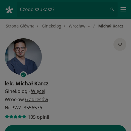
Me
Czego szukasz?
Strona Główna
Ginekolog
Wrocław
Michał Karcz
Zmień miasto
lek.
Michał Karcz
O specjalizacjach
Ginekolog
·
Więcej
Wrocław
6 adresów
Nr PWZ: 3556576
105 opinii