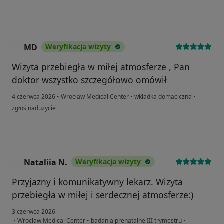
MD
Weryfikacja wizyty
M
Wizyta przebiegła w miłej atmosferze , Pan
doktor wszystko szczegółowo omówił
4 czerwca 2026
•
Wrocław Medical Center
•
wkładka domaciczna
•
w opinii użytkownika MD
zgłoś nadużycie
Nataliia N.
Weryfikacja wizyty
N
Przyjazny i komunikatywny lekarz. Wizyta
przebiegła w miłej i serdecznej atmosferze:)
3 czerwca 2026
•
Wrocław Medical Center
•
badania prenatalne III trymestru
•