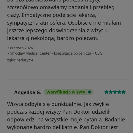
szczegółowo omawiamy badania i przebieg
ciąży. Empatyczne podejście lekarza,
sympatyczna atmosfera. Osobiście nie miałam
jeszcze lepszego doświadczenia z wizyt u
lekarza ginekologa, bardzo polecam.
3 czerwca 2026
•
Wrocław Medical Center
•
konsultacja położnicza + USG
•
w opinii użytkownika KŻY
zgłoś nadużycie
Angelika G.
Weryfikacja wizyty
A
Wizyta odbyła się punktualnie. Jak zwykle
podczas każdej wizyty Pan Doktor udzielił
odpowiedzi na wszystkie moje pytania. Badanie
wykonane bardzo delikatnie. Pan Doktor jest