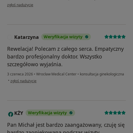
w opinii użytkownika Nataliia N.
zgłoś nadużycie
Katarzyna
Weryfikacja wizyty
K
Rewelacja! Polecam z całego serca. Empatyczny
bardzo profesjonalny doktor. Wszystko
szczegółowo wyjaśnia.
3 czerwca 2026
•
Wrocław Medical Center
•
konsultacja ginekologiczna
w opinii użytkownika Katarzyna
•
zgłoś nadużycie
KŻY
Weryfikacja wizyty
K
Pan Michał jest bardzo zaangażowany, czuję się
bardzo zaopiekowana podczas wizyty,