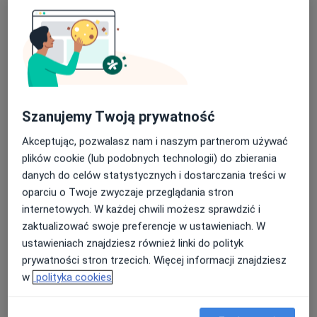
Mięśniaki macicy
Wypadanie macicy i pochwy
Endometrioza
Nietrzymanie moczu
a11y_sr_more_diseases
Torbiel jajnika
+20
Pacjenci których przyjmuję
Dorośli (Tylko pod niektórymi adresami)
Szanujemy Twoją prywatność
Rodzaje konsultacji
Akceptując, pozwalasz nam i naszym partnerom używać
plików cookie (lub podobnych technologii) do zbierania
Stacjonarne
Zobacz lokalizacje (5)
danych do celów statystycznych i dostarczania treści w
Konsultacje online
Zobacz kalendarz online
oparciu o Twoje zwyczaje przeglądania stron
Zdjęcia i filmy
internetowych. W każdej chwili możesz sprawdzić i
zaktualizować swoje preferencje w ustawieniach. W
ustawieniach znajdziesz również linki do polityk
prywatności stron trzecich. Więcej informacji znajdziesz
w
polityka cookies