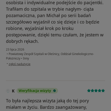
osobista i indywidualne podejście do pacjentki.
Trafiłam do szpitala w trybie nagłym- ciąża
pozamaciczna, pan Michał po serii badań
szczegółowo wyjaśnił co się dzieje i co będzie
robione, wyjaśniał krok po kroku
postępowanie, dzięki temu czułam, że jestem w
dobrych rękach.
23 lipca 2026
•
Powiatowy Zespół Szpitali w Oleśnicy, Oddział Ginekologiczno-
Położniczy
•
Inny
w opinii użytkownika Justyna Cz
•
zgłoś nadużycie
K
Weryfikacja wizyty
To była najlepsza wizyta jaką do tej pory
miałam w życiu. Bardzo zaangażowany,