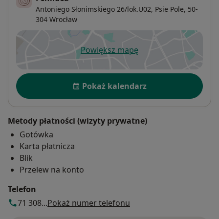
Antoniego Słonimskiego 26/lok.U02,
Psie Pole
, 50-
304
Wrocław
Powiększ mapę
otwiera się w nowej karcie
Dostępność
Pokaż kalendarz
Metody płatności (wizyty prywatne)
Gotówka
Karta płatnicza
Blik
Przelew na konto
Telefon
71 308...
Pokaż numer telefonu