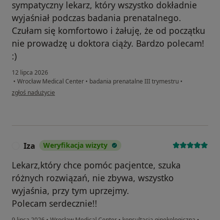
sympatyczny lekarz, który wszystko dokładnie
wyjaśniał podczas badania prenatalnego.
Czułam się komfortowo i żałuję, że od początku
nie prowadzę u doktora ciąży. Bardzo polecam!
:)
12 lipca 2026
•
Wrocław Medical Center
•
badania prenatalne III trymestru
•
w opinii użytkownika K
zgłoś nadużycie
Iza
Weryfikacja wizyty
I
Lekarz,który chce pomóc pacjentce, szuka
różnych rozwiązań, nie zbywa, wszystko
wyjaśnia, przy tym uprzejmy.
Polecam serdecznie!!
9 lipca 2026
•
Wrocław Medical Center
•
konsultacja ginekologiczna
•