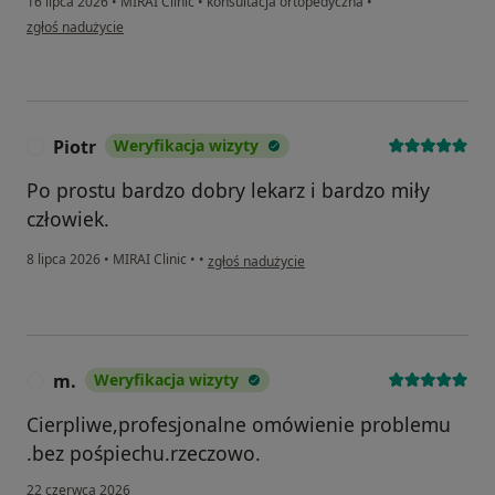
16 lipca 2026
•
MIRAI Clinic
•
konsultacja ortopedyczna
•
w opinii użytkownika Paweł
zgłoś nadużycie
Piotr
Weryfikacja wizyty
P
Po prostu bardzo dobry lekarz i bardzo miły
człowiek.
w opinii użytkownika Piotr
8 lipca 2026
•
MIRAI Clinic
•
•
zgłoś nadużycie
m.
Weryfikacja wizyty
M
Cierpliwe,profesjonalne omówienie problemu
.bez pośpiechu.rzeczowo.
22 czerwca 2026