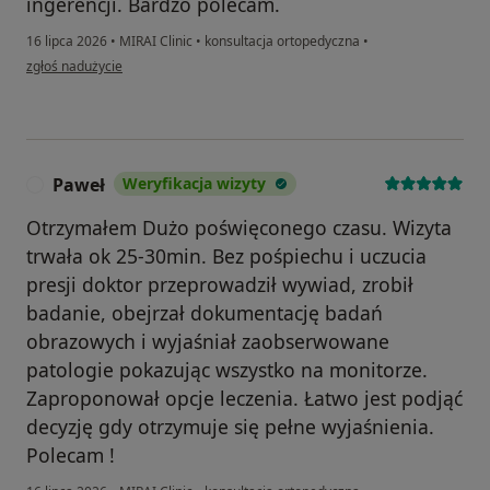
ingerencji. Bardzo polecam.
16 lipca 2026
•
MIRAI Clinic
•
konsultacja ortopedyczna
•
w opinii użytkownika G.Z.
zgłoś nadużycie
Paweł
Weryfikacja wizyty
P
Otrzymałem Dużo poświęconego czasu. Wizyta
trwała ok 25-30min. Bez pośpiechu i uczucia
presji doktor przeprowadził wywiad, zrobił
badanie, obejrzał dokumentację badań
obrazowych i wyjaśniał zaobserwowane
patologie pokazując wszystko na monitorze.
Zaproponował opcje leczenia. Łatwo jest podjąć
decyzję gdy otrzymuje się pełne wyjaśnienia.
Polecam !