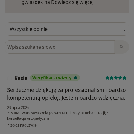
Dowiedz się więce
gwiazdek na
Dowiedz się więcej
Szukaj w opiniach
Kasia
Weryfikacja wizyty
K
Serdecznie dziękuję za professionalism i bardzo
kompetentną opiekę. Jestem bardzo wdzięczna.
29 lipca 2026
•
MIRAI Warszawa Wola (dawny Mirai Instytut Rehabilitacji)
•
konsultacja ortopedyczna
w opinii użytkownika Kasia
•
zgłoś nadużycie