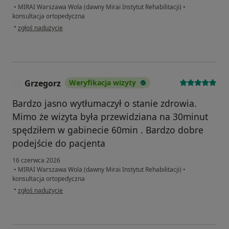
•
MIRAI Warszawa Wola (dawny Mirai Instytut Rehabilitacji)
•
konsultacja ortopedyczna
w opinii użytkownika m.
•
zgłoś nadużycie
Grzegorz
Weryfikacja wizyty
G
Bardzo jasno wytłumaczył o stanie zdrowia.
Mimo że wizyta była przewidziana na 30minut
spędziłem w gabinecie 60min . Bardzo dobre
podejście do pacjenta
16 czerwca 2026
•
MIRAI Warszawa Wola (dawny Mirai Instytut Rehabilitacji)
•
konsultacja ortopedyczna
w opinii użytkownika Grzegorz
•
zgłoś nadużycie