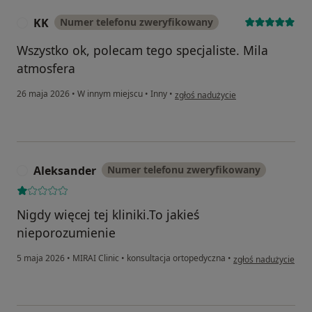
KK
Numer telefonu zweryfikowany
K
Wszystko ok, polecam tego specjaliste. Mila
atmosfera
w opinii użytkownika KK
26 maja 2026
•
W innym miejscu
•
Inny
•
zgłoś nadużycie
Aleksander
Numer telefonu zweryfikowany
A
Nigdy więcej tej kliniki.To jakieś
nieporozumienie
w opinii użytkownik
5 maja 2026
•
MIRAI Clinic
•
konsultacja ortopedyczna
•
zgłoś nadużycie