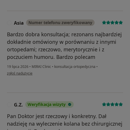
Asia
Numer telefonu zweryfikowany
A
Bardzo dobra konsultacja; rezonans najbardziej
dokładnie omówiony w porównaniu z innymi
ortopedami; rzeczowo, merytorycznie i z
poczuciem humoru. Bardzo polecam
19 lipca 2026
•
MIRAI Clinic
•
konsultacja ortopedyczna
•
w opinii użytkownika Asia
zgłoś nadużycie
G.Z.
Weryfikacja wizyty
G
Pan Doktor jest rzeczowy i konkretny. Dał
nadzieję na wyleczenie kolana bez chirurgicznej