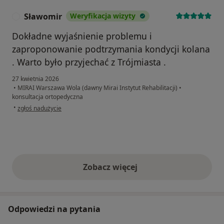
Sławomir
Weryfikacja wizyty
S
Dokładne wyjaśnienie problemu i
zaproponowanie podtrzymania kondycji kolana
. Warto było przyjechać z Trójmiasta .
27 kwietnia 2026
•
MIRAI Warszawa Wola (dawny Mirai Instytut Rehabilitacji)
•
konsultacja ortopedyczna
w opinii użytkownika Sławomir
•
zgłoś nadużycie
Zobacz więcej
opinie powyżej
Odpowiedzi na pytania