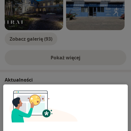
KRĘGOSŁUPA oraz deformacji w obrębie STÓP i RĄK
Więcej na mojej stronie internetowej
Zobacz galerię (93)
Pokaż więcej
o doświadczeniu
Aktualności
lek. Michał Drwięga
Wolska 96, 01-126 Warszawa
Dla każdego nowego Pacjenta w cenie wizyty u
ortopedy oferujemy konsultację z fizjoterapeutą.
Na taką wizytę można umówić się w MIRAI Clinic
w Otwocku.