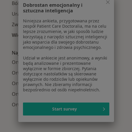
Ból biodra w Otwocku
Dobrostan emocjonalny i
sztuczna inteligencja
Urazy w Otwocku
Niniejsza ankieta, przygotowana przez
Zwyrodnienie stawów w Otwocku
zespół Patient Care Doctoralia, ma na celu
lepsze zrozumienie, w jaki sposób ludzie
Więcej (15)
korzystają z narzędzi sztucznej inteligencji
Więcej w kategorii: Najczęście leczone chorob
jako wsparcia dla swojego dobrostanu
emocjonalnego i zdrowia psychicznego.
Najpopularniejsze ubezpieczenia
Udział w ankiecie jest anonimowy, a wyniki
Ortopedzi z NFZ w Otwocku
będą analizowane i prezentowane
wyłącznie w formie zbiorczej. Pytania
Ortopedzi z Allianz w Otwocku
dotyczące nastolatków są skierowane
wyłącznie do rodziców lub opiekunów
Ortopedzi z SKOK Asekuracja w Otwocku
prawnych. Nie zbieramy informacji
bezpośrednio od osób niepełnoletnich.
Ortopedzi z TU Zdrowie w Otwocku
Ortopedzi z PZU Zdrowie w Otwocku
Start survey