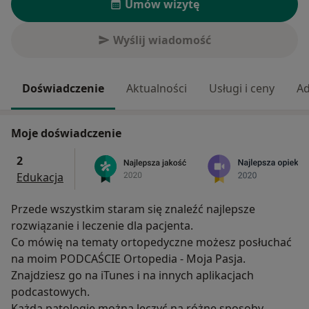
Umów wizytę
Wyślij wiadomość
Doświadczenie
Aktualności
Usługi i ceny
Ad
Moje doświadczenie
2
Edukacja
Przede wszystkim staram się znaleźć najlepsze
rozwiązanie i leczenie dla pacjenta.
Co mówię na tematy ortopedyczne możesz posłuchać
na moim PODCAŚCIE Ortopedia - Moja Pasja.
Znajdziesz go na iTunes i na innych aplikacjach
podcastowych.
Każdą patologię można leczyć na różne sposoby.