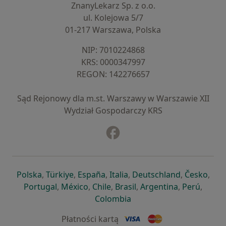
ZnanyLekarz Sp. z o.o.
ul. Kolejowa 5/7
01-217 Warszawa, Polska
NIP: ⁠7010224868
KRS: ⁠0000347997
REGON: ⁠142276657
Sąd Rejonowy dla m.st. Warszawy w Warszawie XII
Wydział Gospodarczy KRS
Facebook
otwiera się w nowej karcie
otwiera się w nowej karcie
otwiera się w nowej karcie
otwiera się w nowej karcie
otwiera się w nowej karci
otwiera się
otwi
Polska
,
Türkiye
,
España
,
Italia
,
Deutschland
,
Česko
,
otwiera się w nowej karcie
otwiera się w nowej karcie
otwiera się w nowej karcie
otwiera się w nowej kar
otwiera się 
otwier
Portugal
,
México
,
Chile
,
Brasil
,
Argentina
,
Perú
,
otwiera się w nowej karc
Colombia
Płatności kartą