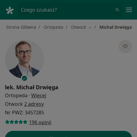
Me
Czego szukasz?
Strona Główna
Ortopeda
Otwock
Michał Drwięga
Zmień miasto
lek.
Michał Drwięga
O specjalizacjach
Ortopeda
·
Więcej
Otwock
2 adresy
Nr PWZ: 3457285
196 opinii