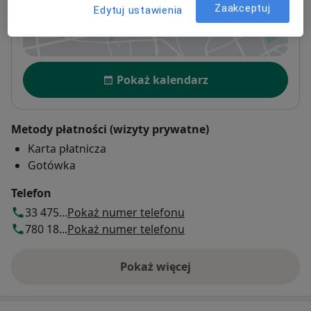
Zaakceptuj
Edytuj ustawienia
Powiększ mapę
otwiera się w nowej karcie
Dostępność
Pokaż kalendarz
Metody płatności (wizyty prywatne)
Karta płatnicza
Gotówka
Telefon
33 475...
Pokaż numer telefonu
780 18...
Pokaż numer telefonu
Pokaż więcej
o adresie