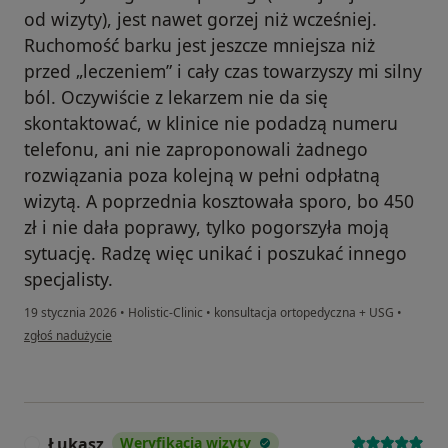
od wizyty), jest nawet gorzej niż wcześniej.
Ruchomość barku jest jeszcze mniejsza niż
przed „leczeniem” i cały czas towarzyszy mi silny
ból. Oczywiście z lekarzem nie da się
skontaktować, w klinice nie podadzą numeru
telefonu, ani nie zaproponowali żadnego
rozwiązania poza kolejną w pełni odpłatną
wizytą. A poprzednia kosztowała sporo, bo 450
zł i nie dała poprawy, tylko pogorszyła moją
sytuację. Radzę więc unikać i poszukać innego
specjalisty.
19 stycznia 2026
•
Holistic-Clinic
•
konsultacja ortopedyczna + USG
•
w opinii użytkownika Piotr
zgłoś nadużycie
Łukasz
Weryfikacja wizyty
Ł