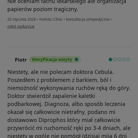
Nie oceniam fachu lekarskiego ale organizacja
papierów poziom tragiczny.
20 stycznia 2026
•
Holistic-Clinic
•
konsultacja ortopedyczna
•
w opinii użytkownika Ns
zgłoś nadużycie
Piotr
Weryfikacja wizyty
P
Niestety, ale nie polecam doktora Cebula.
Poszedłem z problemem z barkiem, ból i
niemożność wykonywania ruchów ręką do góry.
Doktor stwierdził zapalenie kaletki
podbarkowej. Diagnoza, albo sposób leczenia
okazał się całkowicie nietrafny, podano mi
dostawowo Diprophos który miał całkowicie
przywrócić mi ruchomość ręki po 3-4 dniach, ale
niestety w ogóle nie pomógł (dzisiaj mija 6 dni