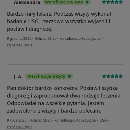
Aleksandra
Weryfikacja wizyty
A
Bardzo miły lekarz. Podczas wizyty wykonał
badanie USG, rzeczowo wszystko wyjasnil i
postawił diagnozę.
9 grudnia 2025
•
Holistic-Clinic
•
konsultacja ortopedyczna
•
w opinii użytkownika Aleksandra
zgłoś nadużycie
J. A.
Weryfikacja wizyty
J
Pan doktor bardzo konkretny. Postawił szybką
diagnozę i zaproponował dwa rodzaje leczenia.
Odpowiadał na wszelkie pytania. Jestem
zadowolona z wizyty i bardzo polecam.
9 lipca 2025
•
Holistic-Clinic
•
konsultacja ortopedyczna + USG
•
w opinii użytkownika J. A.
zgłoś nadużycie