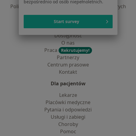
bezpośrednio od osób niepełnoletnich.
Polityka prywatności dla profesjonalistów, których
dane pozyskaliśmy samodzielnie
Polityka cookies
Start survey
Jak działają wyniki wyszukiwania
Dostępność
O nas
Praca
Rekrutujemy!
Partnerzy
Centrum prasowe
Kontakt
Dla pacjentów
Lekarze
Placówki medyczne
Pytania i odpowiedzi
Usługi i zabiegi
Choroby
Pomoc