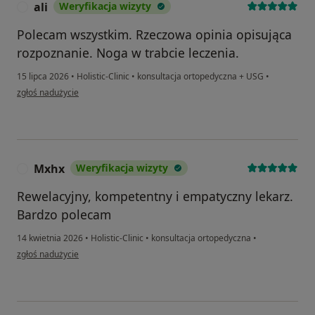
ali
Weryfikacja wizyty
A
Polecam wszystkim. Rzeczowa opinia opisująca
rozpoznanie. Noga w trabcie leczenia.
15 lipca 2026
•
Holistic-Clinic
•
konsultacja ortopedyczna + USG
•
w opinii użytkownika ali
zgłoś nadużycie
Mxhx
Weryfikacja wizyty
M
Rewelacyjny, kompetentny i empatyczny lekarz.
Bardzo polecam
14 kwietnia 2026
•
Holistic-Clinic
•
konsultacja ortopedyczna
•
w opinii użytkownika Mxhx
zgłoś nadużycie