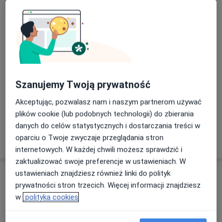
dzieci powyżej
Umów wizytę
400 zł
Szczegóły
1 roku
życia.
Iniekcja dostawowa
Umów wizytę
150 zł
Szczegóły
Zakładanie lekkich opatrunków
Szanujemy Twoją prywatność
gipsowych
Umów wizytę
Od 120 zł
Szczegóły
Akceptując, pozwalasz nam i naszym partnerom używać
plików cookie (lub podobnych technologii) do zbierania
danych do celów statystycznych i dostarczania treści w
oparciu o Twoje zwyczaje przeglądania stron
W jaki sposób ustalane są ceny?
internetowych. W każdej chwili możesz sprawdzić i
zaktualizować swoje preferencje w ustawieniach. W
ustawieniach znajdziesz również linki do polityk
Adres
prywatności stron trzecich. Więcej informacji znajdziesz
w
polityka cookies
Holistic-Clinic
Bystrzańska 94,
43-300
Bielsko-Biała