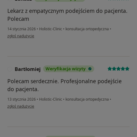
Lekarz z empatycznym podejściem do pacjenta.
Polecam
14 stycznia 2026
•
Holistic-Clinic
•
konsultacja ortopedyczna
•
w opinii użytkownika Łukasz
zgłoś nadużycie
Bartłomiej
Weryfikacja wizyty
B
Polecam serdecznie. Profesjonalne podejście
do pacjenta.
13 stycznia 2026
•
Holistic-Clinic
•
konsultacja ortopedyczna
•
w opinii użytkownika Bartłomiej
zgłoś nadużycie