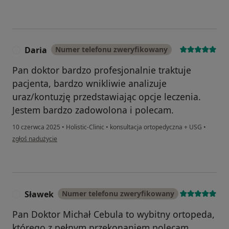
Daria
Numer telefonu zweryfikowany
D
Pan doktor bardzo profesjonalnie traktuje
pacjenta, bardzo wnikliwie analizuje
uraz/kontuzję przedstawiając opcje leczenia.
Jestem bardzo zadowolona i polecam.
10 czerwca 2025
•
Holistic-Clinic
•
konsultacja ortopedyczna + USG
•
w opinii użytkownika Daria
zgłoś nadużycie
Sławek
Numer telefonu zweryfikowany
S
Pan Doktor Michał Cebula to wybitny ortopeda,
którego z pełnym przekonaniem polecam.