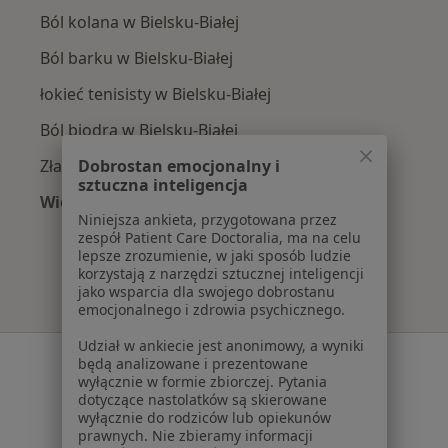
Ból kolana w Bielsku-Białej
Ból barku w Bielsku-Białej
łokieć tenisisty w Bielsku-Białej
Ból biodra w Bielsku-Białej
Dobrostan emocjonalny i
Złamania w Bielsku-Białej
sztuczna inteligencja
Więcej (15)
Niniejsza ankieta, przygotowana przez
Więcej w kategorii: Najczęście leczone chorob
zespół Patient Care Doctoralia, ma na celu
lepsze zrozumienie, w jaki sposób ludzie
korzystają z narzędzi sztucznej inteligencji
jako wsparcia dla swojego dobrostanu
emocjonalnego i zdrowia psychicznego.
Udział w ankiecie jest anonimowy, a wyniki
Serwis
będą analizowane i prezentowane
wyłącznie w formie zbiorczej. Pytania
Regulamin
dotyczące nastolatków są skierowane
wyłącznie do rodziców lub opiekunów
Polityka prywatności pacjentów
prawnych. Nie zbieramy informacji
Polityka prywatności profesjonalistów