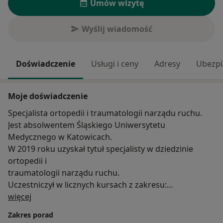
Umów wizytę
Wyślij wiadomość
Doświadczenie
Usługi i ceny
Adresy
Ubezpi
Moje doświadczenie
Specjalista ortopedii i traumatologii narządu ruchu.
Jest absolwentem Śląskiego Uniwersytetu
Medycznego w Katowicach.
W 2019 roku uzyskał tytuł specjalisty w dziedzinie
ortopedii i
traumatologii narządu ruchu.
Uczestniczył w licznych kursach z zakresu:
O mnie
Traumatologia
więcej
Protezoplastyka stawu biodrowego i kolanowego
Zakres porad
Artroskopia stawu kolanowego.