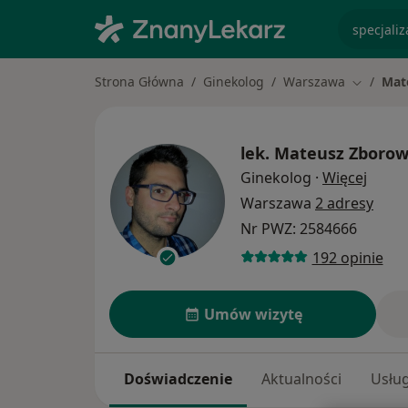
specjaliz
Strona Główna
Ginekolog
Warszawa
Mat
Zmień mi
lek.
Mateusz Zborow
O spec
Ginekolog
·
Więcej
Warszawa
2 adresy
Nr PWZ: 2584666
192 opinie
Umów wizytę
Doświadczenie
Aktualności
Usług