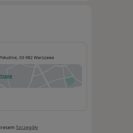
Południe
, 03-982
Warszawa
 mapę
wiera się w nowej karcie
dresem
Szczegóły