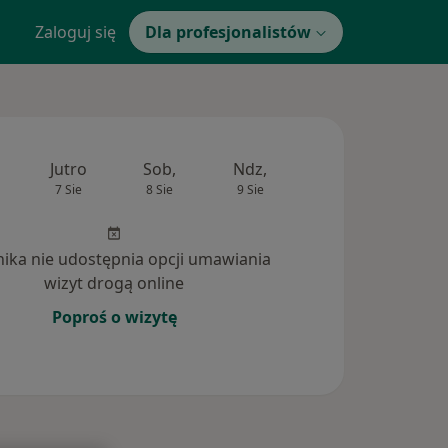
Zaloguj się
Dla profesjonalistów
Jutro
Sob,
Ndz,
Pon,
Wt,
7 Sie
8 Sie
9 Sie
10 Sie
11 Si
inika nie udostępnia opcji umawiania
wizyt drogą online
Poproś o wizytę