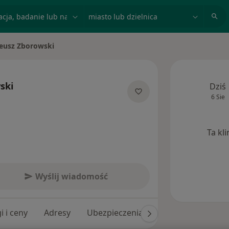
acja, badanie lub nazwisko
miasto lub dzielnica
eusz Zborowski
asto
ski
Dziś
6 Sie
jalizacjach
Ta kl
Wyślij wiadomość
i i ceny
Adresy
Ubezpieczenia
Opinie (192)