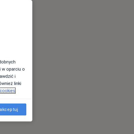
odobnych
i w oparciu o
awdzić i
wnież linki
 cookies
akceptuj