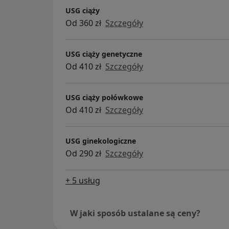
„USG w ginekologii i położnictwie dla począ
307; Warszawa Praga Południe
USG ciąży
Od 360 zł
Szczegóły
Wiek przyjmowanych pacjentek: od 16 roku
USG ciąży genetyczne
BORAMED (informacja dla pacjentów firm 
Od 410 zł
Szczegóły
Klientów towarzystw ubezpieczeniowych p
USG ciąży połówkowe
ramach ubezpieczenia prosimy o kontakt te
Od 410 zł
Szczegóły
infolinią towarzystwa ubezpieczeniowego 
ubezpieczyciela).
USG ginekologiczne
Zapisanie się przez portal Znany lekarz dot
Od 290 zł
Szczegóły
wizyty i USG. Przez portal nie dokonuje się
cytologię, receptę itp.
+ 5 usług
W jaki sposób ustalane są ceny?