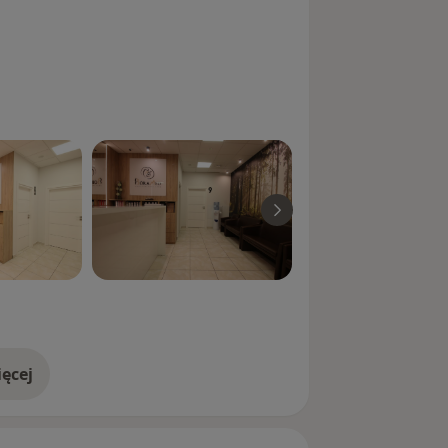
more_diseases
ganizowana przez XVI Krajową
owa" oraz uczestnictwo w kongresie
zkolenia: "Aktualne problemy
lenia przeprowadzonego przez Forum
"Standardy postępowania w położnictwie
rsie doskonalącym USG -"Konferencja
KONGRESU PTGiP w Warszawie
kursie doskonalącym USG PTGIP
 Polskiego Towarzystwa Ginekologii i
ęcej
doświadczeniu
afista PTGIP
ursie doskonalącym USG