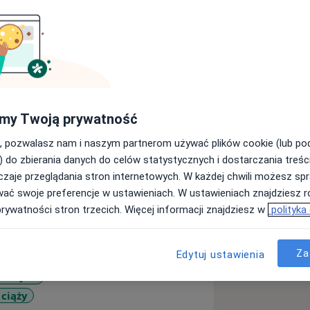
zę o wpisanie informacji o zakresie
my Twoją prywatność
ultacja + USG ciąży.
, pozwalasz nam i naszym partnerom używać plików cookie (lub p
cznej w Warszawie oraz Universidade
) do zbierania danych do celów statystycznych i dostarczania treśc
zaje przeglądania stron internetowych. W każdej chwili możesz spr
wać swoje preferencje w ustawieniach. W ustawieniach znajdziesz ró
prywatności stron trzecich. Więcej informacji znajdziesz w
polityka
 w SPZOZ w Lipsku - obecnie
SPSK 1 w Lublinie
 w Szpitalu Powiatowym w Puławach.
Za
Edytuj ustawienia
i Ginekologii Onkologicznej w
rodnych
stwa Spraw Wewnętrznych w Warszawie
 ciąży
w Międzyleskim Szpitalu