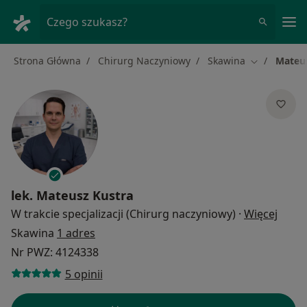
Me
Czego szukasz?
Strona Główna
Chirurg Naczyniowy
Skawina
Mateus
Zmień miast
lek.
Mateusz Kustra
O spe
W trakcie specjalizacji (Chirurg naczyniowy)
·
Więcej
Skawina
1 adres
Nr PWZ: 4124338
5 opinii