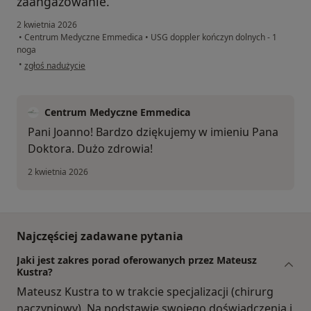
zaangażowanie.
2 kwietnia 2026
•
Centrum Medyczne Emmedica
•
USG doppler kończyn dolnych - 1
noga
w opinii użytkownika Joanna
•
zgłoś nadużycie
Centrum Medyczne Emmedica
Pani Joanno! Bardzo dziękujemy w imieniu Pana
Doktora. Dużo zdrowia!
2 kwietnia 2026
Najczęściej zadawane pytania
Jaki jest zakres porad oferowanych przez Mateusz
Kustra?
Mateusz Kustra to w trakcie specjalizacji (chirurg
naczyniowy). Na podstawie swojego doświadczenia i