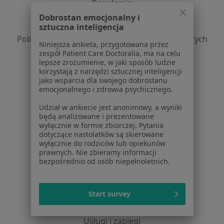
Regulamin
Polityka prywatności pacjentów
Dobrostan emocjonalny i
sztuczna inteligencja
Polityka prywatności profesjonalistów
Polityka prywatności dla profesjonalistów, których
Niniejsza ankieta, przygotowana przez
dane pozyskaliśmy samodzielnie
zespół Patient Care Doctoralia, ma na celu
lepsze zrozumienie, w jaki sposób ludzie
Polityka cookies
korzystają z narzędzi sztucznej inteligencji
Jak działają wyniki wyszukiwania
jako wsparcia dla swojego dobrostanu
Dostępność
emocjonalnego i zdrowia psychicznego.
O nas
Udział w ankiecie jest anonimowy, a wyniki
Praca
Rekrutujemy!
będą analizowane i prezentowane
Partnerzy
wyłącznie w formie zbiorczej. Pytania
dotyczące nastolatków są skierowane
Centrum prasowe
wyłącznie do rodziców lub opiekunów
Kontakt
prawnych. Nie zbieramy informacji
bezpośrednio od osób niepełnoletnich.
Dla pacjentów
Lekarze
Start survey
Placówki medyczne
Pytania i odpowiedzi
Usługi i zabiegi