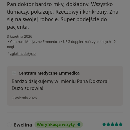
Pan doktor bardzo miły, dokładny. Wszystko
tłumaczy, pokazuje. Rzeczowy i konkretny. Zna
się na swojej robocie. Super podejście do
pacjenta.
3 kwietnia 2026
•
Centrum Medyczne Emmedica
•
USG doppler kończyn dolnych - 2
nogi
w opinii użytkownika EM
•
zgłoś nadużycie
Centrum Medyczne Emmedica
Bardzo dziękujemy w imieniu Pana Doktora!
Dużo zdrowia!
3 kwietnia 2026
Ewelina
Weryfikacja wizyty
E