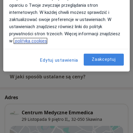
oparciu o Twoje zwyczaje przeglądania stron
USG doppler kończyn dolnych - 1
internetowych. W każdej chwili możesz sprawdzić i
noga
Umów wizytę
zaktualizować swoje preferencje w ustawieniach. W
250 zł
Szczegóły
ustawieniach znajdziesz również linki do polityk
prywatności stron trzecich. Więcej informacji znajdziesz
USG doppler kończyn dolnych - 2
w
polityka cookies
nogi
Umów wizytę
320 zł
Szczegóły
Zaakceptuj
Edytuj ustawienia
W jaki sposób ustalane są ceny?
Adres
Centrum Medyczne Emmedica
29 Listopada 9 piętro II,,
32-050
Skawina