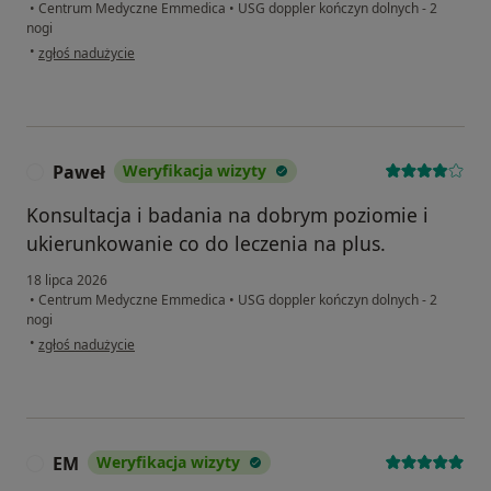
•
Centrum Medyczne Emmedica
•
USG doppler kończyn dolnych - 2
nogi
w opinii użytkownika Kazimiera W
•
zgłoś nadużycie
Paweł
Weryfikacja wizyty
P
Konsultacja i badania na dobrym poziomie i
ukierunkowanie co do leczenia na plus.
18 lipca 2026
•
Centrum Medyczne Emmedica
•
USG doppler kończyn dolnych - 2
nogi
w opinii użytkownika Paweł
•
zgłoś nadużycie
EM
Weryfikacja wizyty
E