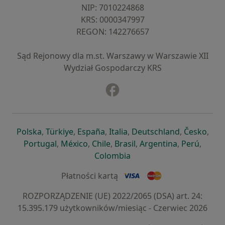
NIP: ⁠7010224868
KRS: ⁠0000347997
REGON: ⁠142276657
Sąd Rejonowy dla m.st. Warszawy w Warszawie XII
Wydział Gospodarczy KRS
Facebook
otwiera się w nowej karcie
otwiera się w nowej karcie
otwiera się w nowej karcie
otwiera się w nowej karcie
otwiera się w nowej karci
otwiera się
otwi
Polska
,
Türkiye
,
España
,
Italia
,
Deutschland
,
Česko
,
otwiera się w nowej karcie
otwiera się w nowej karcie
otwiera się w nowej karcie
otwiera się w nowej kar
otwiera się 
otwier
Portugal
,
México
,
Chile
,
Brasil
,
Argentina
,
Perú
,
otwiera się w nowej karc
Colombia
Płatności kartą
ROZPORZĄDZENIE (UE) 2022/2065 (DSA) art. 24:
15.395.179 użytkowników/miesiąc - Czerwiec 2026