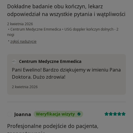
Dokładne badanie obu kończyn, lekarz
odpowiedział na wszystkie pytania i wątpliwości
2 kwietnia 2026
•
Centrum Medyczne Emmedica
•
USG doppler kończyn dolnych - 2
nogi
w opinii użytkownika Ewelina
•
zgłoś nadużycie
Centrum Medyczne Emmedica
Pani Ewelino! Bardzo dziękujemy w imieniu Pana
Doktora. Dużo zdrowia!
2 kwietnia 2026
Joanna
Weryfikacja wizyty
J
Profesjonalne podejście do pacjenta,