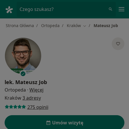
Me
Czego szukasz?
Strona Główna
Ortopeda
Kraków
Mateusz Job
Zmień miasto
lek.
Mateusz Job
O specjalizacjach
Ortopeda
·
Więcej
Kraków
3 adresy
275 opinii
Umów wizytę