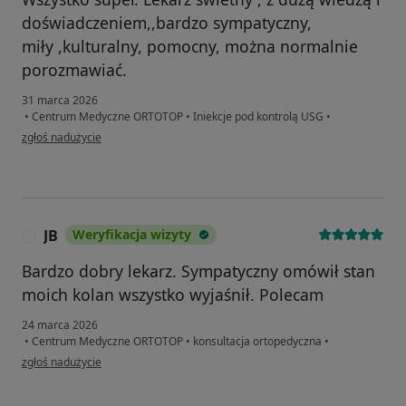
doświadczeniem,,bardzo sympatyczny,
miły ,kulturalny, pomocny, można normalnie
porozmawiać.
31 marca 2026
•
Centrum Medyczne ORTOTOP
•
Iniekcje pod kontrolą USG
•
w opinii użytkownika Jola.A
zgłoś nadużycie
JB
Weryfikacja wizyty
J
Bardzo dobry lekarz. Sympatyczny omówił stan
moich kolan wszystko wyjaśnił. Polecam
24 marca 2026
•
Centrum Medyczne ORTOTOP
•
konsultacja ortopedyczna
•
w opinii użytkownika JB
zgłoś nadużycie