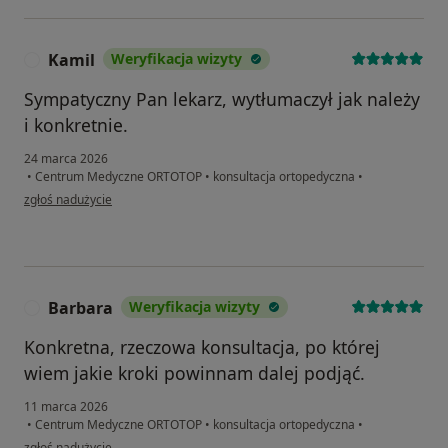
Kamil
Weryfikacja wizyty
K
Sympatyczny Pan lekarz, wytłumaczył jak należy
i konkretnie.
24 marca 2026
•
Centrum Medyczne ORTOTOP
•
konsultacja ortopedyczna
•
w opinii użytkownika Kamil
zgłoś nadużycie
Barbara
Weryfikacja wizyty
B
Konkretna, rzeczowa konsultacja, po której
wiem jakie kroki powinnam dalej podjąć.
11 marca 2026
•
Centrum Medyczne ORTOTOP
•
konsultacja ortopedyczna
•
w opinii użytkownika Barbara
zgłoś nadużycie