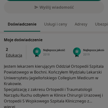
Wyślij wiadomość
Doświadczenie
Usługi i ceny
Adresy
Ubezpi
Moje doświadczenie
2
Edukacja
Jestem lekarzem kierującym Oddział Ortopedii Szpitala
Powiatowego w Bochni. Kończyłem Wydziału Lekarski
Uniwersytetu Jagiellońskiego Collegium Medicum w
Krakowie.
Specjalizację z zakresu Ortopedii i Traumatologii
Narządu Ruchu odbyłem w Klinice Chirurgii Urazowej i
Ortopedii 5 Wojskowego Szpitala Klinicznego z
O mnie
Polikliniką w Krakowie.
więcej