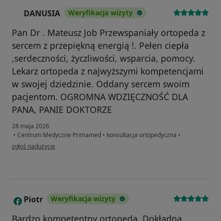
DANUSIA
Weryfikacja wizyty
D
Pan Dr . Mateusz Job Przewspaniały ortopeda z
sercem z przepiękną energią !. Pełen ciepła
,serdeczności, życzliwości, wsparcia, pomocy.
Lekarz ortopeda z najwyższymi kompetencjami
w swojej dziedzinie. Oddany sercem swoim
pacjentom. OGROMNA WDZIĘCZNOŚĆ DLA
PANA, PANIE DOKTORZE
28 maja 2026
•
Centrum Medyczne Primamed
•
konsultacja ortopedyczna
•
w opinii użytkownika DANUSIA
zgłoś nadużycie
Piotr
Weryfikacja wizyty
P
Bardzo kompetentny ortopeda. Dokładna