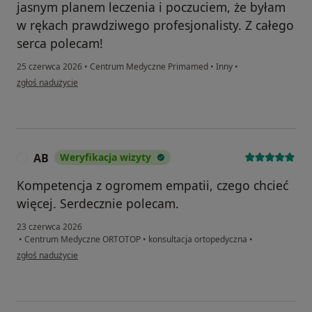
jasnym planem leczenia i poczuciem, że byłam
w rękach prawdziwego profesjonalisty. Z całego
serca polecam!
25 czerwca 2026
•
Centrum Medyczne Primamed
•
Inny
•
w opinii użytkownika Ewa
zgłoś nadużycie
AB
Weryfikacja wizyty
A
Kompetencja z ogromem empatii, czego chcieć
więcej. Serdecznie polecam.
23 czerwca 2026
•
Centrum Medyczne ORTOTOP
•
konsultacja ortopedyczna
•
w opinii użytkownika AB
zgłoś nadużycie