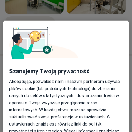
kręgosłupa.
Zobacz galerię (5)
Pokaż więcej
o doświadczeniu
Usługi i ceny
Szanujemy Twoją prywatność
Konsultacja ortopedyczna
Umów wizytę
Akceptując, pozwalasz nam i naszym partnerom używać
Od 400 zł
Szczegóły
plików cookie (lub podobnych technologii) do zbierania
danych do celów statystycznych i dostarczania treści w
Konsultacja ortopedyczna (kolejna
oparciu o Twoje zwyczaje przeglądania stron
wizyta)
Umów wizytę
internetowych. W każdej chwili możesz sprawdzić i
300 zł
Szczegóły
zaktualizować swoje preferencje w ustawieniach. W
ustawieniach znajdziesz również linki do polityk
Blokady przeciwbólowe
prywatności stron trzecich. Więcej informacji znajdziesz