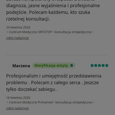
diagnoza, jasne wyjaśnienia i profesjonalne
podejście. Polecam każdemu, kto szuka
rzetelnej konsultacji.
24 kwietnia 2026
•
Centrum Medyczne ORTOTOP
•
konsultacja ortopedyczna
•
w opinii użytkownika Piotr
zgłoś nadużycie
Marzena
Weryfikacja wizyty
M
Profesjonalizm i umiejętność przedstawienia
problemu . Polecam z całego serca . Jeszcze
tylko doczekać zabiegu .
16 kwietnia 2026
•
Centrum Medyczne Primamed
•
konsultacja ortopedyczna
•
w opinii użytkownika Marzena
zgłoś nadużycie