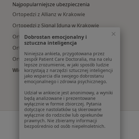
Najpopularniejsze ubezpieczenia
Ortopedzi z Allianz w Krakowie
Ortopedzi z Signal Iduna w Krakowie
Ortopedzi z JP MEDICA w Krakowie
Dobrostan emocjonalny i
sztuczna inteligencja
Ortopedzi z TU Zdrowie w Krakowie
Niniejsza ankieta, przygotowana przez
Ortopedzi z Świat Zdrowia w Krakowie
zespół Patient Care Doctoralia, ma na celu
lepsze zrozumienie, w jaki sposób ludzie
Więcej (12)
korzystają z narzędzi sztucznej inteligencji
jako wsparcia dla swojego dobrostanu
Więcej w kategorii: Najpopularniejsze ubezpi
emocjonalnego i zdrowia psychicznego.
Udział w ankiecie jest anonimowy, a wyniki
będą analizowane i prezentowane
wyłącznie w formie zbiorczej. Pytania
dotyczące nastolatków są skierowane
wyłącznie do rodziców lub opiekunów
Serwis
prawnych. Nie zbieramy informacji
bezpośrednio od osób niepełnoletnich.
Regulamin
Polityka prywatności pacjentów