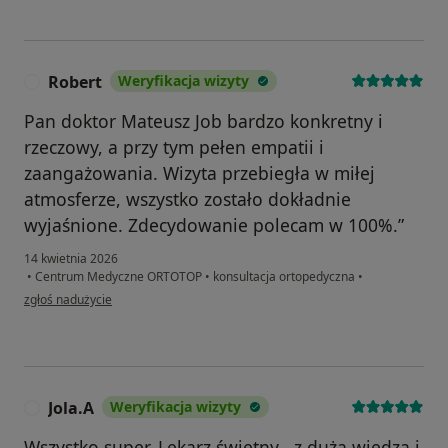
Robert
Weryfikacja wizyty
R
Pan doktor Mateusz Job bardzo konkretny i
rzeczowy, a przy tym pełen empatii i
zaangażowania. Wizyta przebiegła w miłej
atmosferze, wszystko zostało dokładnie
wyjaśnione. Zdecydowanie polecam w 100%.”
14 kwietnia 2026
•
Centrum Medyczne ORTOTOP
•
konsultacja ortopedyczna
•
w opinii użytkownika Robert
zgłoś nadużycie
Jola.A
Weryfikacja wizyty
J
Wszystko super. Lekarz świetny , z dużą wiedzą i