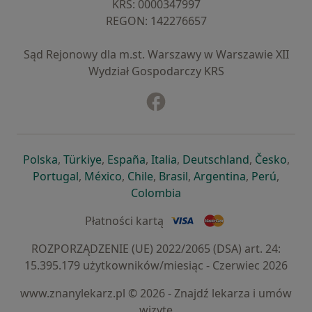
KRS: ⁠0000347997
REGON: ⁠142276657
Sąd Rejonowy dla m.st. Warszawy w Warszawie XII
Wydział Gospodarczy KRS
Facebook
otwiera się w nowej karcie
otwiera się w nowej karcie
otwiera się w nowej karcie
otwiera się w nowej karcie
otwiera się w nowej karci
otwiera się
otwi
Polska
,
Türkiye
,
España
,
Italia
,
Deutschland
,
Česko
,
otwiera się w nowej karcie
otwiera się w nowej karcie
otwiera się w nowej karcie
otwiera się w nowej kar
otwiera się 
otwier
Portugal
,
México
,
Chile
,
Brasil
,
Argentina
,
Perú
,
otwiera się w nowej karc
Colombia
Płatności kartą
ROZPORZĄDZENIE (UE) 2022/2065 (DSA) art. 24:
15.395.179 użytkowników/miesiąc - Czerwiec 2026
www.znanylekarz.pl © 2026 - Znajdź lekarza i umów
wizytę