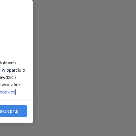
odobnych
i w oparciu o
awdzić i
wnież linki
 cookies
akceptuj