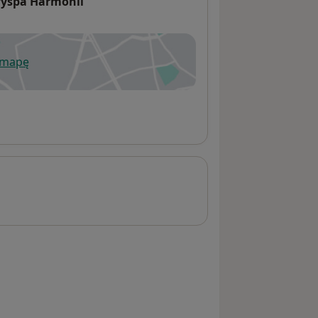
Wyspa Harmonii
 mapę
wiera się w nowej karcie