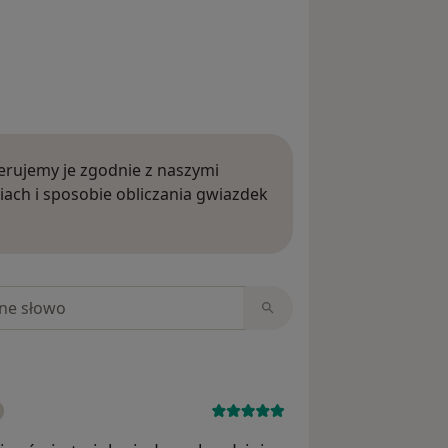
rujemy je zgodnie z naszymi
iach i sposobie obliczania gwiazdek
ięcej o opiniach
niach