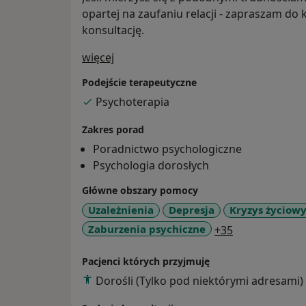
opartej na zaufaniu relacji - zapraszam do
konsultację.
O mnie
więcej
Podejście terapeutyczne
Psychoterapia
Zakres porad
Poradnictwo psychologiczne
Psychologia dorosłych
Główne obszary pomocy
Uzależnienia
Depresja
Kryzys życiow
a11y_sr_more
Zaburzenia psychiczne
+35
Pacjenci których przyjmuję
Dorośli (Tylko pod niektórymi adresami)