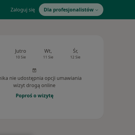
Zaloguj się
Dla profesjonalistów
Jutro
Wt,
Śr,
Czw,
Pt,
10 Sie
11 Sie
12 Sie
13 Sie
14 Si
inika nie udostępnia opcji umawiania
wizyt drogą online
Poproś o wizytę