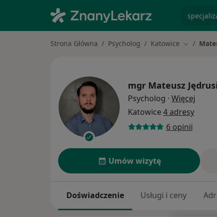
specjaliz
Strona Główna
Psycholog
Katowice
Mate
Zmień mia
mgr
Mateusz Jędrus
O spec
Psycholog
·
Więcej
Katowice
4 adresy
6 opinii
Umów wizytę
Doświadczenie
Usługi i ceny
Adr