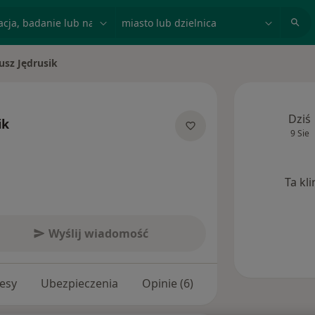
acja, badanie lub nazwisko
miasto lub dzielnica
usz Jędrusik
sto
Dziś
ik
9 Sie
jalizacjach
Ta kl
Wyślij wiadomość
esy
Ubezpieczenia
Opinie (6)