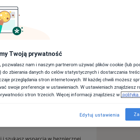
m Uniwersytetu Śląskiego w
w ramach 4-letniego szkolenia
o-behawioralnym (CBT). W pracy z
a tym podejściu, które w
lementami innych nurtów
my Twoją prywatność
cy do indywidualnej sytuacji osoby
no w pracy z pacjentami
obom dorosłym w mierzeniu się z
, pozwalasz nam i naszym partnerom używać plików cookie (lub p
 psychoedukacyjnej dla osób
nymi, trudnościami emocjonalnymi,
) do zbierania danych do celów statystycznych i dostarczania treśc
onymi, a także w obszarze diagnozy,
wnymi, problemami w relacjach oraz
zaje przeglądania stron internetowych. W każdej chwili możesz spr
nterwencji kryzysowych. Taki zakres
wać swoje preferencje w ustawieniach. W ustawieniach znajdziesz ró
ć pracy zarówno w modelu
prywatności stron trzecich. Więcej informacji znajdziesz w
polityka
ających szybkiej, adekwatnej reakcji.
pieczna relacja terapeutyczna oraz
ugiej osoby. Jestem uważny na
Za
Edytuj ustawienia
 jego dobro traktuję zawsze jako
i i szukasz wsparcia w bezpiecznej,