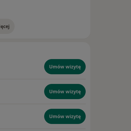
ęcej
doświadczeniu
Umów wizytę
Umów wizytę
Umów wizytę