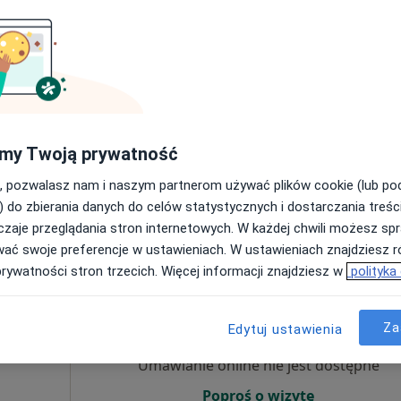
Umawianie online nie jest dostępne
Poproś o wizytę
my Twoją prywatność
a
e
, pozwalasz nam i naszym partnerom używać plików cookie (lub p
220 zł
) do zbierania danych do celów statystycznych i dostarczania treśc
zaje przeglądania stron internetowych. W każdej chwili możesz spr
wać swoje preferencje w ustawieniach. W ustawieniach znajdziesz ró
prywatności stron trzecich. Więcej informacji znajdziesz w
polityka
Dziś
Jutro
Wt,
Śr,
9 Sie
10 Sie
11 Sie
12 Sie
ozmani
Za
Edytuj ustawienia
cięcy,
Umawianie online nie jest dostępne
Poproś o wizytę