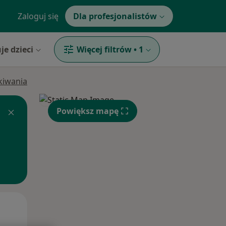
Zaloguj się
Dla profesjonalistów
je dzieci
Więcej filtrów
•
1
ukiwania
Powiększ mapę
Czw,
Pt,
Sob,
13 Sie
14 Sie
15 Sie