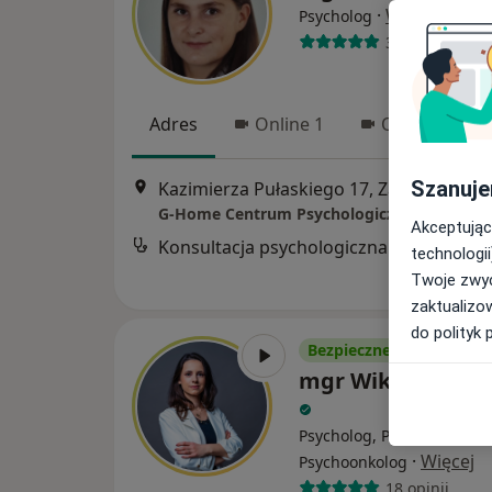
·
Więcej
Psycholog
31 opinii
Adres
Online 1
Online 2
Szanuje
Kazimierza Pułaskiego 17, Zabrze
•
Map
G-Home Centrum Psychologiczno-Medyczn
Akceptując
Konsultacja psychologiczna
technologii
Twoje zwyc
zaktualizo
do polityk 
Bezpieczne płatności
mgr Wiktoria Gr
Psycholog, Psycholog dzie
·
Więcej
Psychoonkolog
18 opinii