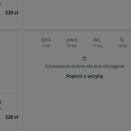
e
220 zł
Dziś
Jutro
Wt,
Śr,
9 Sie
10 Sie
11 Sie
12 Sie
Umawianie online nie jest dostępne
Poproś o wizytę
a
e
220 zł