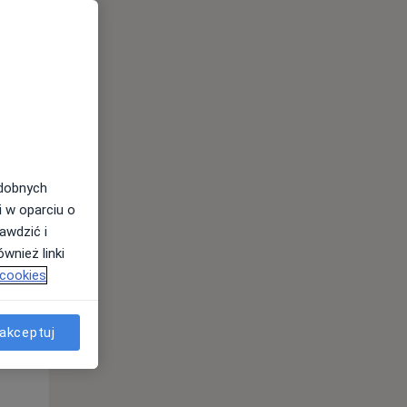
odobnych
i w oparciu o
awdzić i
wnież linki
 cookies
Czw,
Pt,
Sob,
13 Sie
14 Sie
15 Sie
akceptuj