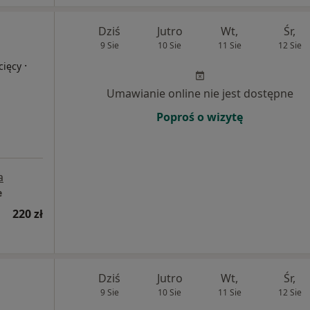
Dziś
Jutro
Wt,
Śr,
9 Sie
10 Sie
11 Sie
12 Sie
·
cięcy
Umawianie online nie jest dostępne
Poproś o wizytę
a
e
220 zł
Dziś
Jutro
Wt,
Śr,
9 Sie
10 Sie
11 Sie
12 Sie