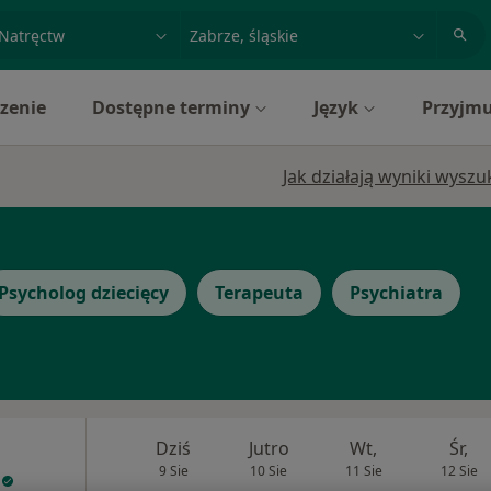
acja, badanie lub nazwisko
miasto lub dzielnica
zenie
Dostępne terminy
Język
Przyjmu
Jak działają wyniki wysz
Psycholog dziecięcy
Terapeuta
Psychiatra
Dziś
Jutro
Wt,
Śr,
9 Sie
10 Sie
11 Sie
12 Sie