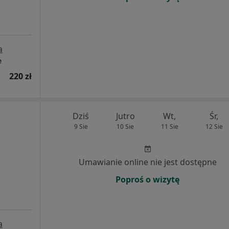
a
e
220 zł
Dziś
Jutro
Wt,
Śr,
9 Sie
10 Sie
11 Sie
12 Sie
Umawianie online nie jest dostępne
Poproś o wizytę
a