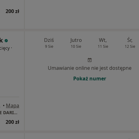
200 zł
k
Dziś
Jutro
Wt,
Śr,
9 Sie
10 Sie
11 Sie
12 Sie
·
cięcy
Umawianie online nie jest dostępne
Pokaż numer
Zabrze
•
Mapa
MERKABA PORADNICTWO PSYCHOLOGICZNE DARIA PUŹNIAK
200 zł