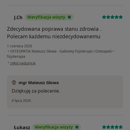
J.Ch
Weryfikacja wizyty
J
Zdecydowana poprawa stanu zdrowia .
Polecam każdemu niezdecydowanemu
1 czerwca 2026
•
OSTEOPATIA Mateusz Głowa - Gabinety Fizjoterapii i Osteopatii
•
fizjoterapia
w opinii użytkownika J.Ch
•
zgłoś nadużycie
mgr Mateusz Głowa
Dziękuję za polecenie.
4 lipca 2026
Łukasz
Weryfikacja wizyty
Ł