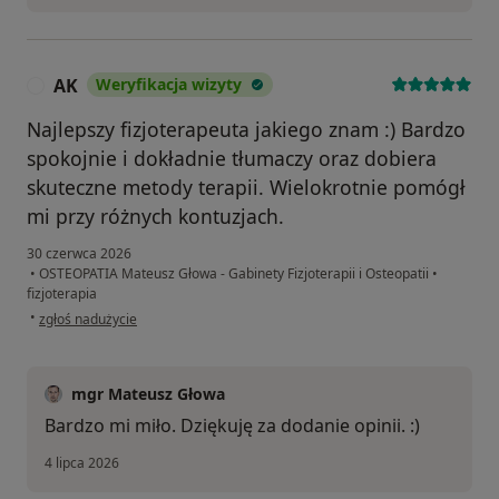
AK
Weryfikacja wizyty
A
Najlepszy fizjoterapeuta jakiego znam :) Bardzo
spokojnie i dokładnie tłumaczy oraz dobiera
skuteczne metody terapii. Wielokrotnie pomógł
mi przy różnych kontuzjach.
30 czerwca 2026
•
OSTEOPATIA Mateusz Głowa - Gabinety Fizjoterapii i Osteopatii
•
fizjoterapia
w opinii użytkownika AK
•
zgłoś nadużycie
mgr Mateusz Głowa
Bardzo mi miło. Dziękuję za dodanie opinii. :)
4 lipca 2026