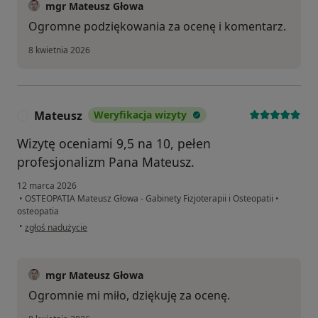
mgr Mateusz Głowa
Ogromne podziękowania za ocenę i komentarz.
8 kwietnia 2026
Mateusz
Weryfikacja wizyty
M
Wizytę oceniami 9,5 na 10, pełen
profesjonalizm Pana Mateusz.
12 marca 2026
•
OSTEOPATIA Mateusz Głowa - Gabinety Fizjoterapii i Osteopatii
•
osteopatia
w opinii użytkownika Mateusz
•
zgłoś nadużycie
mgr Mateusz Głowa
Ogromnie mi miło, dziękuję za ocenę.