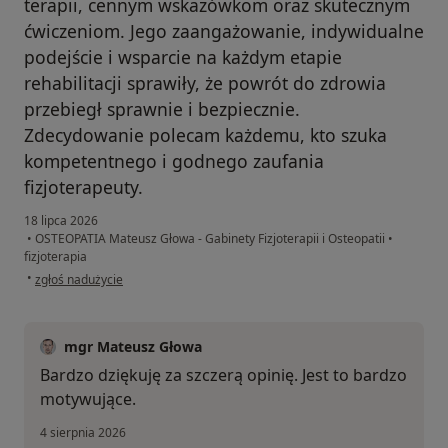
terapii, cennym wskazówkom oraz skutecznym
ćwiczeniom. Jego zaangażowanie, indywidualne
podejście i wsparcie na każdym etapie
rehabilitacji sprawiły, że powrót do zdrowia
przebiegł sprawnie i bezpiecznie.
Zdecydowanie polecam każdemu, kto szuka
kompetentnego i godnego zaufania
fizjoterapeuty.
18 lipca 2026
•
OSTEOPATIA Mateusz Głowa - Gabinety Fizjoterapii i Osteopatii
•
fizjoterapia
w opinii użytkownika Magda
•
zgłoś nadużycie
mgr Mateusz Głowa
Bardzo dziękuję za szczerą opinię. Jest to bardzo
motywujące.
4 sierpnia 2026