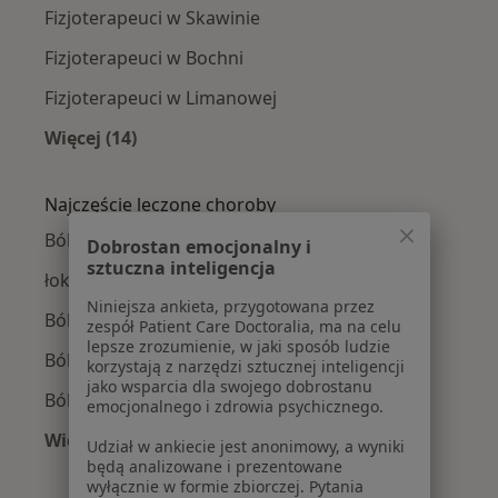
Fizjoterapeuci w Skawinie
Fizjoterapeuci w Bochni
Fizjoterapeuci w Limanowej
Więcej (14)
Więcej w kategorii: W pobliżu Wieliczki
Najczęście leczone choroby
Bóle kręgosłupa w Wieliczce
Dobrostan emocjonalny i
sztuczna inteligencja
łokieć tenisisty w Wieliczce
Niniejsza ankieta, przygotowana przez
Ból barku w Wieliczce
zespół Patient Care Doctoralia, ma na celu
lepsze zrozumienie, w jaki sposób ludzie
Ból biodra w Wieliczce
korzystają z narzędzi sztucznej inteligencji
jako wsparcia dla swojego dobrostanu
Ból kolana w Wieliczce
emocjonalnego i zdrowia psychicznego.
Więcej (15)
Udział w ankiecie jest anonimowy, a wyniki
Więcej w kategorii: Najczęście leczone chorob
będą analizowane i prezentowane
wyłącznie w formie zbiorczej. Pytania