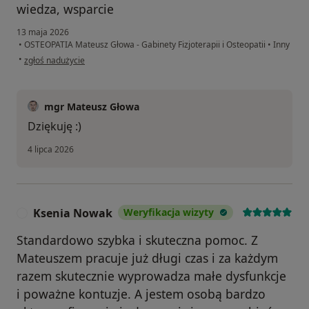
wiedza, wsparcie
13 maja 2026
•
OSTEOPATIA Mateusz Głowa - Gabinety Fizjoterapii i Osteopatii
•
Inny
w opinii użytkownika GK
•
zgłoś nadużycie
mgr Mateusz Głowa
Dziękuję :)
4 lipca 2026
Ksenia Nowak
Weryfikacja wizyty
K
Standardowo szybka i skuteczna pomoc. Z
Mateuszem pracuje już długi czas i za każdym
razem skutecznie wyprowadza małe dysfunkcje
i poważne kontuzje. A jestem osobą bardzo