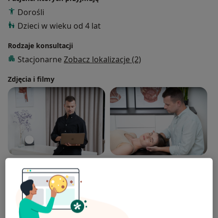
Dorośli
Dzieci w wieku od 4 lat
Rodzaje konsultacji
Stacjonarne
Zobacz lokalizacje (2)
Zdjęcia i filmy
Zobacz galerię (15)
Płatność online akceptowana
Oszczędź swój czas przed wizytą.