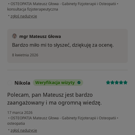
•
OSTEOPATIA Mateusz Głowa - Gabinety Fizjoterapii i Osteopatii
•
konsultacja fizjoterapeutyczna
w opinii użytkownika WD
•
zgłoś nadużycie
mgr Mateusz Głowa
Bardzo miło mi to słyszeć, dziękuję za ocenę.
8 kwietnia 2026
Nikola
Weryfikacja wizyty
N
Polecam, pan Mateusz jest bardzo
zaangażowany i ma ogromną wiedzę.
17 marca 2026
•
OSTEOPATIA Mateusz Głowa - Gabinety Fizjoterapii i Osteopatii
•
osteopatia
w opinii użytkownika Nikola
•
zgłoś nadużycie