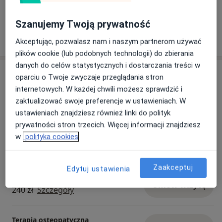
Szanujemy Twoją prywatność
Pokaż więcej
o doświadczeniu
Akceptując, pozwalasz nam i naszym partnerom używać
plików cookie (lub podobnych technologii) do zbierania
danych do celów statystycznych i dostarczania treści w
Usługi i ceny
oparciu o Twoje zwyczaje przeglądania stron
internetowych. W każdej chwili możesz sprawdzić i
Konsultacja fizjoterapeutyczna
Umów wizytę
zaktualizować swoje preferencje w ustawieniach. W
240 zł
Szczegóły
ustawieniach znajdziesz również linki do polityk
prywatności stron trzecich. Więcej informacji znajdziesz
Rehabilitacja
w
polityka cookies
Umów wizytę
240 zł
Szczegóły
Zaakceptuj
Edytuj ustawienia
Terapia psychosomatyczna
Umów wizytę
240 zł
Szczegóły
Terapia osteopatyczna