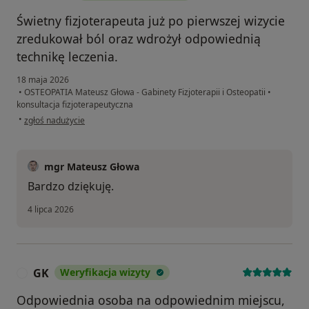
Świetny fizjoterapeuta już po pierwszej wizycie
zredukował ból oraz wdrożył odpowiednią
technikę leczenia.
18 maja 2026
•
OSTEOPATIA Mateusz Głowa - Gabinety Fizjoterapii i Osteopatii
•
konsultacja fizjoterapeutyczna
w opinii użytkownika Łukasz
•
zgłoś nadużycie
mgr Mateusz Głowa
Bardzo dziękuję.
4 lipca 2026
GK
Weryfikacja wizyty
G
Odpowiednia osoba na odpowiednim miejscu,