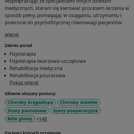
Współpracując ze specjalistami innych dziedzin
medycznych, staram się kierować procesem leczenia w
sposób pełny, pomagając w osiąganiu, utrzymaniu i
powrocie do psychofizycznej równowagi pacjentów.
O mnie
więcej
Zakres porad
Fizjoterapia
Fizjoterapia twarzowo-szczękowa
Rehabilitacja medyczna
Rehabilitacja pourazowa
Pokaż więcej
Główne obszary pomocy
Choroby kręgosłupa
Choroby stawów
Stany pourazowe
Stany pooperacyjne
a11y_sr_more_diseases
Bóle głowy
+148
Pacjenci których przyjmuję