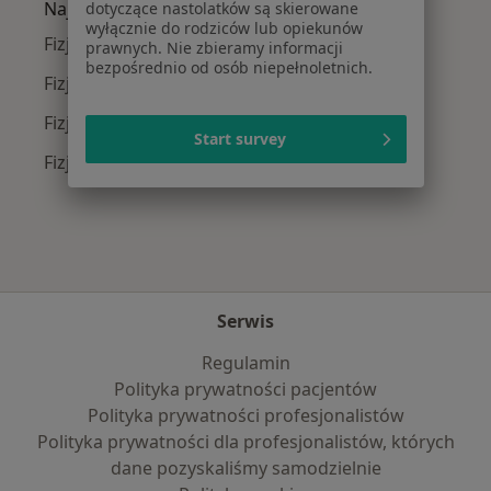
Najpopularniejsze ubezpieczenia
dotyczące nastolatków są skierowane
wyłącznie do rodziców lub opiekunów
Fizjoterapeuci z Saltus w Wieliczce
prawnych. Nie zbieramy informacji
bezpośrednio od osób niepełnoletnich.
Fizjoterapeuci z Compensa w Wieliczce
Fizjoterapeuci z TU Zdrowie w Wieliczce
Start survey
Fizjoterapeuci z NFZ w Wieliczce
Serwis
Regulamin
Polityka prywatności pacjentów
Polityka prywatności profesjonalistów
Polityka prywatności dla profesjonalistów, których
dane pozyskaliśmy samodzielnie