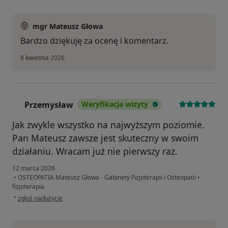
mgr Mateusz Głowa
Bardzo dziękuję za ocenę i komentarz.
8 kwietnia 2026
Przemysław
Weryfikacja wizyty
P
Jak zwykle wszystko na najwyższym poziomie.
Pan Mateusz zawsze jest skuteczny w swoim
działaniu. Wracam już nie pierwszy raz.
12 marca 2026
•
OSTEOPATIA Mateusz Głowa - Gabinety Fizjoterapii i Osteopatii
•
fizjoterapia
w opinii użytkownika Przemysław
•
zgłoś nadużycie