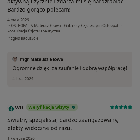
aktywną fizycznie i zdarza mi się narozrabiać
Bardzo gorąco polecam!
4 maja 2026
•
OSTEOPATIA Mateusz Głowa - Gabinety Fizjoterapii i Osteopatii
•
konsultacja fizjoterapeutyczna
w opinii użytkownika Ksenia Nowak
•
zgłoś nadużycie
mgr Mateusz Głowa
Ogromne dzięki za zaufanie i dobrą współpracę!
4 lipca 2026
WD
Weryfikacja wizyty
W
Świetny specjalista, bardzo zaangażowany,
efekty widoczne od razu.
1 kwietnia 2026