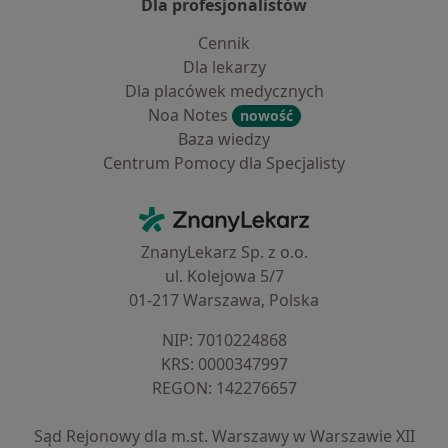
Dla profesjonalistów
Cennik
Dla lekarzy
Dla placówek medycznych
Noa Notes
nowość
Baza wiedzy
Centrum Pomocy dla Specjalisty
Kontakt
ZnanyLekarz - Strona główna
ZnanyLekarz Sp. z o.o.
ul. Kolejowa 5/7
01-217 Warszawa, Polska
NIP: ⁠7010224868
KRS: ⁠0000347997
REGON: ⁠142276657
Sąd Rejonowy dla m.st. Warszawy w Warszawie XII