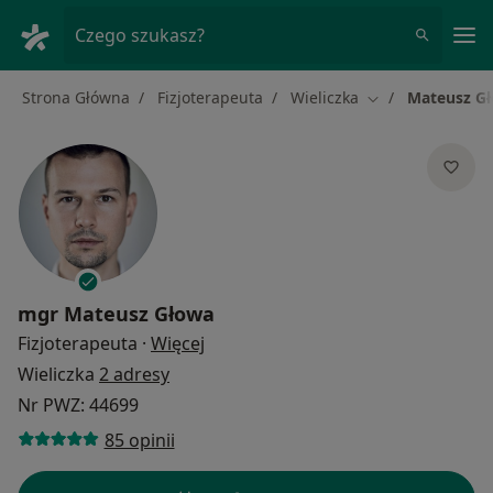
Me
Czego szukasz?
Strona Główna
Fizjoterapeuta
Wieliczka
Mateusz G
Zmień miasto
mgr
Mateusz Głowa
O specjalizacjach
Fizjoterapeuta
·
Więcej
Wieliczka
2 adresy
Nr PWZ: 44699
85 opinii