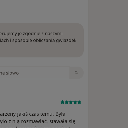
rujemy je zgodnie z naszymi
iach i sposobie obliczania gwiazdek
ięcej o opiniach
niach
rzeny jakiś czas temu. Była
yło z nią rozmawiać, stawała się