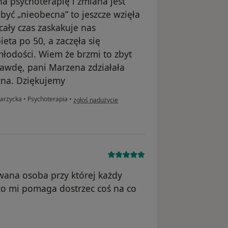
 psychoterapię i zmiana jest
być „nieobecna” to jeszcze wzięła
cały czas zaskakuje nas
ta po 50, a zaczęła się
łodości. Wiem że brzmi to zbyt
rawdę, pani Marzena zdziałała
zna. Dziękujemy
w opinii użytkownika Kuba
tarzycka
•
Psychoterapia
•
zgłoś nadużycie
ana osoba przy której każdy
zo mi pomaga dostrzec coś na co