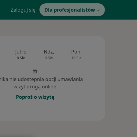
Zaloguj się
Dla profesjonalistów
Jutro
Ndz,
Pon,
Wt,
Śr,
8 Sie
9 Sie
10 Sie
11 Sie
12 Si
inika nie udostępnia opcji umawiania
wizyt drogą online
Poproś o wizytę