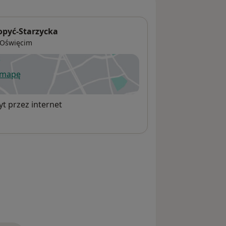
opyć-Starzycka
Oświęcim
 mapę
wiera się w nowej karcie
t przez internet