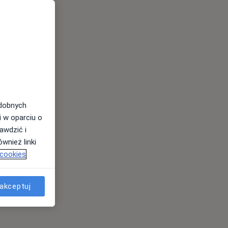
odobnych
i w oparciu o
awdzić i
wnież linki
 cookies
akceptuj