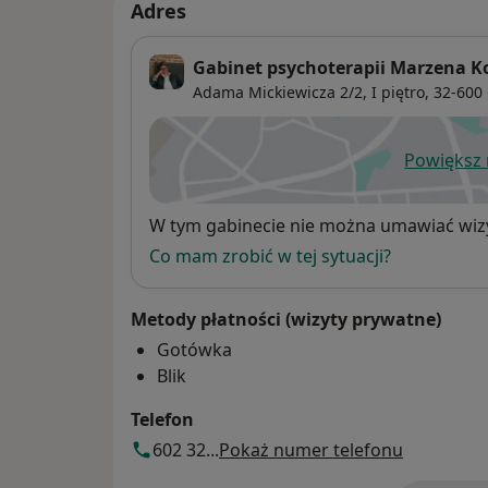
Adres
Gabinet psychoterapii Marzena K
Adama Mickiewicza 2/2,
I piętro, 32-600
Powiększ
ot
Dostępność
W tym gabinecie nie można umawiać wizy
Co mam zrobić w tej sytuacji?
Metody płatności (wizyty prywatne)
Gotówka
Blik
Telefon
602 32...
Pokaż numer telefonu