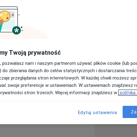
psychoterapeutą.
łodzieży i dorosłych.
,
życia,
my Twoją prywatność
,
, pozwalasz nam i naszym partnerom używać plików cookie (lub p
 po stracie bliskiej osoby, rozpad
) do zbierania danych do celów statystycznych i dostarczania treśc
oba, kryzys w związku),
zaje przeglądania stron internetowych. W każdej chwili możesz spr
wać swoje preferencje w ustawieniach. W ustawieniach znajdziesz ró
chicznej,
prywatności stron trzecich. Więcej informacji znajdziesz w
polityka
ść
Zaburzenia lękowe
 nadmiernie zestresowane,
a11y_sr_more_diseases
16
wypadek, śmierć bliskiej osoby,
Za
Edytuj ustawienia
orzystnych dla siebie zachowań.
przez uczestnictwo w szkoleniach i