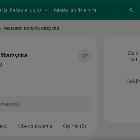
acja, badanie lub nazwisko
miasto lub dzielnica
Marzena Kopyć-Starzycka
ień miasto
Dziś
Starzycka
7 Sie
O specjalizacjach
j
Ta kl
iadomość
esy
Ubezpieczenia
Opinie (6)