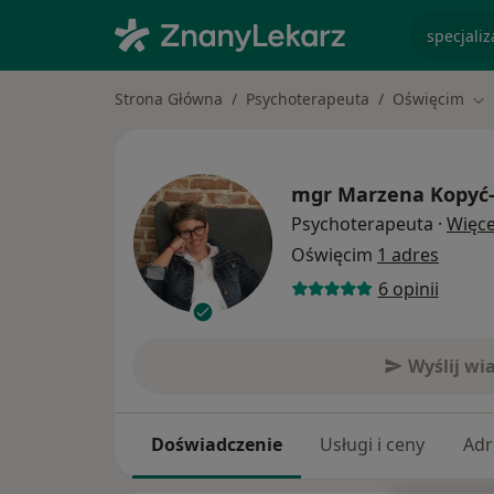
specjaliz
Strona Główna
Psychoterapeuta
Oświęcim
Zm
mgr
Marzena Kopyć-
Psychoterapeuta
·
Więce
Oświęcim
1 adres
6 opinii
Wyślij w
Doświadczenie
Usługi i ceny
Adr