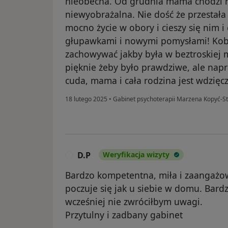
nieobecna. Od grudnia mama chodzi na
niewyobrażalna. Nie dość że przestała 
mocno życie w obory i cieszy się nim i 
głupawkami i nowymi pomysłami! Kobie
zachowywać jakby była w beztroskiej m
pięknie żeby było prawdziwe, ale nap
cuda, mama i cała rodzina jest wdzięc
18 lutego 2025
•
Gabinet psychoterapii Marzena Kopyć-S
D.P
Weryfikacja wizyty
D
Bardzo kompetentna, miła i zaangażow
poczuje się jak u siebie w domu. Bard
wcześniej nie zwróciłbym uwagi.
Przytulny i zadbany gabinet