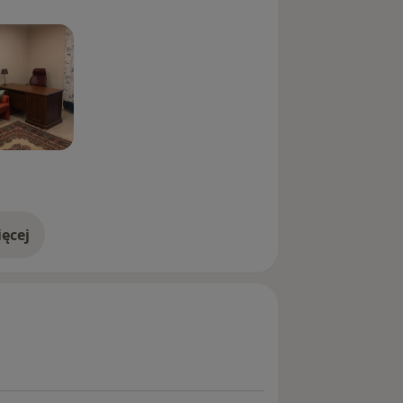
 u certyfikowanych superwizorów.
ęcej
doświadczeniu