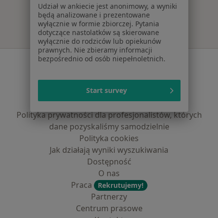
Udział w ankiecie jest anonimowy, a wyniki
będą analizowane i prezentowane
wyłącznie w formie zbiorczej. Pytania
dotyczące nastolatków są skierowane
wyłącznie do rodziców lub opiekunów
prawnych. Nie zbieramy informacji
bezpośrednio od osób niepełnoletnich.
Serwis
Regulamin
Start survey
Polityka prywatności pacjentów
Polityka prywatności profesjonalistów
Polityka prywatności dla profesjonalistów, których
dane pozyskaliśmy samodzielnie
Polityka cookies
Jak działają wyniki wyszukiwania
Dostępność
O nas
Praca
Rekrutujemy!
Partnerzy
Centrum prasowe