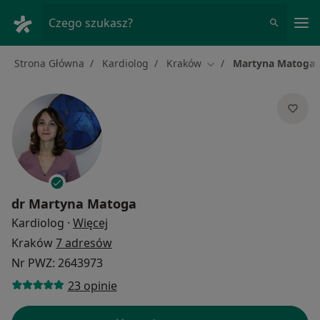
Me
Czego szukasz?
Strona Główna
Kardiolog
Kraków
Martyna Matoga
Zmień miasto
dr
Martyna Matoga
O specjalizacjach
Kardiolog
·
Więcej
Kraków
7 adresów
Nr PWZ: 2643973
23 opinie