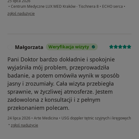
25 lipca 2026
•
Centrum Medyczne LUX MED Kraków - Tischnera 8
•
ECHO serca
•
w opinii użytkownika Ola
zgłoś nadużycie
Małgorzata
Weryfikacja wizyty
M
Pani Doktor bardzo dokładnie i spokojnie
wyjaśniła mój problem, przeprowadziła
badanie, a potem omówiła wynik w sposób
jasny i zrozumiały. Cała wizyta przebiegła
sprawnie, w życzliwej atmosferze. Jestem
zadowolona z konsultacji i z pełnym
przekonaniem polecam.
24 lipca 2026
•
Arte Medicina
•
USG doppler tętnic szyjnych i kręgowych
w opinii użytkownika Małgorzata
•
zgłoś nadużycie