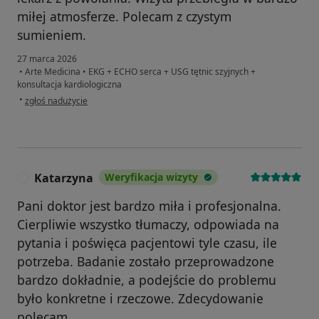
miłej atmosferze. Polecam z czystym
sumieniem.
27 marca 2026
•
Arte Medicina
•
EKG + ECHO serca + USG tętnic szyjnych +
konsultacja kardiologiczna
w opinii użytkownika Robert
•
zgłoś nadużycie
Katarzyna
Weryfikacja wizyty
K
Pani doktor jest bardzo miła i profesjonalna.
Cierpliwie wszystko tłumaczy, odpowiada na
pytania i poświęca pacjentowi tyle czasu, ile
potrzeba. Badanie zostało przeprowadzone
bardzo dokładnie, a podejście do problemu
było konkretne i rzeczowe. Zdecydowanie
polecam.