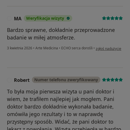
MA
Weryfikacja wizyty
M
Bardzo sprawne, dokładnie przeprowadzone
badanie w miłej atmosferze.
w opinii użytkownika
3 kwietnia 2026
•
Arte Medicina
•
ECHO serca dorośli
•
zgłoś nadużycie
Robert
Numer telefonu zweryfikowany
R
To była moja pierwsza wizyta u pani doktor i
wiem, że trafiłem najlepiej jak mogłem. Pani
doktor bardzo dokładnie wykonała badanie,
omówiła jego rezultaty i to w naprawdę
przystępny sposób. Widać, że pani doktor to
lekarz z powołania. Wizyta przebiegła w bardzo