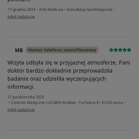
17 grudnia 2025
•
Arte Medicina
•
konsultacja kardiologiczna
•
w opinii użytkownika Katarzyna
zgłoś nadużycie
MB
Numer telefonu zweryfikowany
M
Wizyta odbyła się w przyjaznej atmosferze, Pani
doktor bardzo dokładnie przeprowadziła
badanie oraz udzieliła wyczerpujących
informacji.
27 października 2025
•
Centrum Medyczne LUX MED Kraków - Tischnera 8
•
ECHO serca
•
w opinii użytkownika MB
zgłoś nadużycie