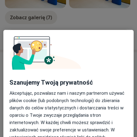
Zobacz galerię (7)
Pokaż więcej
o doświadczeniu
Aktualności
dr Martyna Matoga
ul. Tadeusza Kościuszki 47/LU5, 30-105 Kraków
Szanujemy Twoją prywatność
Arte Medicina to miejsce, w którym Twoje
Akceptując, pozwalasz nam i naszym partnerom używać
zdrowie i piękno są naszym priorytetem.
plików cookie (lub podobnych technologii) do zbierania
Tworzymy zespół doświadczonych lekarzy
danych do celów statystycznych i dostarczania treści w
medycyny estetycznej, dermatologii, kardiologii,
oparciu o Twoje zwyczaje przeglądania stron
chirurgii plastycznej, ginekologii estetycznej,
internetowych. W każdej chwili możesz sprawdzić i
neurologii i specjalistów kosmetologii, którzy
Dowiedz się więcej
zaktualizować swoje preferencje w ustawieniach. W
zapewnią Ci kompleksową opiekę, łącząc
21/06/2024