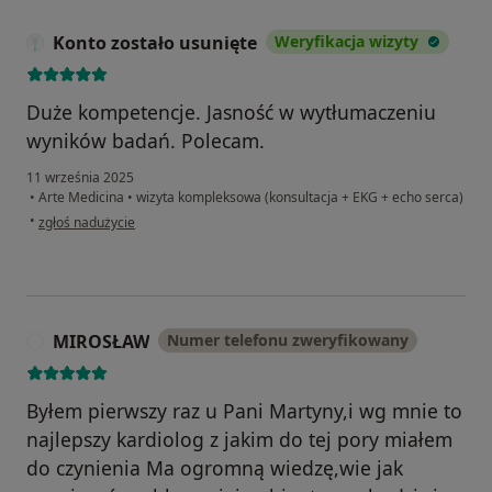
Konto zostało usunięte
Weryfikacja wizyty
Duże kompetencje. Jasność w wytłumaczeniu
wyników badań. Polecam.
11 września 2025
•
Arte Medicina
•
wizyta kompleksowa (konsultacja + EKG + echo serca)
w opinii użytkownika Konto zostało usunięte
•
zgłoś nadużycie
MIROSŁAW
Numer telefonu zweryfikowany
M
Byłem pierwszy raz u Pani Martyny,i wg mnie to
najlepszy kardiolog z jakim do tej pory miałem
do czynienia Ma ogromną wiedzę,wie jak