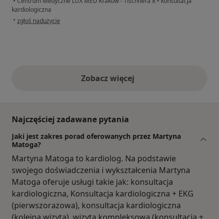
•
Centrum Medyczne LUX MED Kraków - Tischnera 8
•
konsultacja
kardiologiczna
w opinii użytkownika Piotr
•
zgłoś nadużycie
Zobacz więcej
opinie powyżej
Najczęściej zadawane pytania
Jaki jest zakres porad oferowanych przez Martyna
Matoga?
Martyna Matoga to kardiolog. Na podstawie
swojego doświadczenia i wykształcenia Martyna
Matoga oferuje usługi takie jak: konsultacja
kardiologiczna, Konsultacja kardiologiczna + EKG
(pierwszorazowa), konsultacja kardiologiczna
(kolejna wizyta), wizyta kompleksowa (konsultacja +