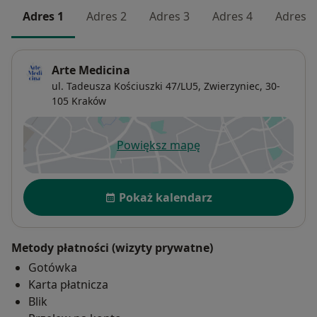
Adres 1
Adres 2
Adres 3
Adres 4
Adres 5
Arte Medicina
ul. Tadeusza Kościuszki 47/LU5,
Zwierzyniec
, 30-
105
Kraków
Powiększ mapę
otwiera się w nowej karcie
Dostępność
Pokaż kalendarz
Metody płatności (wizyty prywatne)
Gotówka
Karta płatnicza
Blik