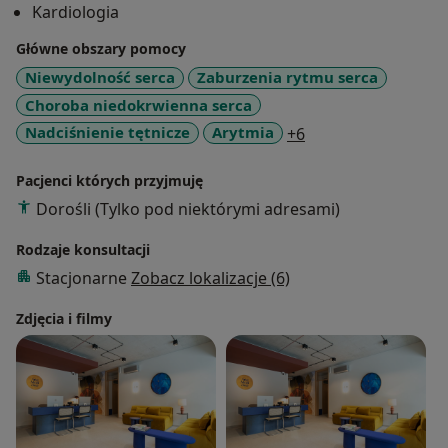
Kardiologia
serca, choroba niedokrwienna serca, nadciśnienie
tętnicze, wady serca, bóle w klatce piersiowej,
Główne obszary pomocy
zaburzenia lipidowe.
Niewydolność serca
Zaburzenia rytmu serca
Moje szczególne zainteresowania to diagnostyka
Choroba niedokrwienna serca
ultrasonograficzna serca (echo serca) oraz
a11y_sr_more_dise
Nadciśnienie tętnicze
Arytmia
+6
ultrasonografia tętnic szyjnych (doppler usg).
W Arte Medicina przyjmuje Pacjentów na konsultacje
Pacjenci których przyjmuję
kardiologiczne oraz wykonuje echo serca i USG tętnic
Dorośli (Tylko pod niektórymi adresami)
szyjnych.
Rodzaje konsultacji
Stacjonarne
Zobacz lokalizacje (6)
Zdjęcia i filmy