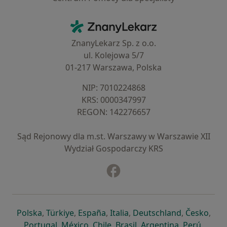
Kontakt
ZnanyLekarz - Strona główna
ZnanyLekarz Sp. z o.o.
ul. Kolejowa 5/7
01-217 Warszawa, Polska
NIP: ⁠7010224868
KRS: ⁠0000347997
REGON: ⁠142276657
Sąd Rejonowy dla m.st. Warszawy w Warszawie XII
Wydział Gospodarczy KRS
Facebook
otwiera się w nowej karcie
otwiera się w nowej karcie
otwiera się w nowej karcie
otwiera się w nowej karcie
otwiera się w nowej karci
otwiera się
otwi
Polska
,
Türkiye
,
España
,
Italia
,
Deutschland
,
Česko
,
otwiera się w nowej karcie
otwiera się w nowej karcie
otwiera się w nowej karcie
otwiera się w nowej kar
otwiera się 
otwier
Portugal
,
México
,
Chile
,
Brasil
,
Argentina
,
Perú
,