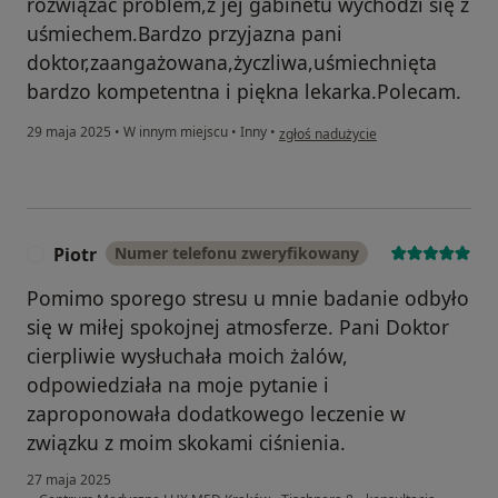
rozwiązać problem,z jej gabinetu wychodzi się z
uśmiechem.Bardzo przyjazna pani
doktor,zaangażowana,życzliwa,uśmiechnięta
bardzo kompetentna i piękna lekarka.Polecam.
w opinii użytkownika MIROSŁAW
29 maja 2025
•
W innym miejscu
•
Inny
•
zgłoś nadużycie
Piotr
Numer telefonu zweryfikowany
P
Pomimo sporego stresu u mnie badanie odbyło
się w miłej spokojnej atmosferze. Pani Doktor
cierpliwie wysłuchała moich żalów,
odpowiedziała na moje pytanie i
zaproponowała dodatkowego leczenie w
związku z moim skokami ciśnienia.
27 maja 2025