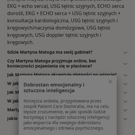
EKG + echo serca), USG tętnic szyjnych, ECHO serca
dorośli, EKG + ECHO serca + USG tętnic szyjnych +
konsultacja kardiologiczna, USG tętnic szyjnych i
kręgowych/naczynia domózgowe, USG tętnic
kręgowych, USG doppler tętnic szyjnych i
kręgowych.
Gdzie Martyna Matoga ma swój gabinet?
Czy Martyna Matoga przyjmuje online, bez
konieczności pojawiania się w placówce?
Jak Martyna Matoga akceptuje płatności po wizycie?
W jakich językach konsultuje Martyna Matoga?
Dobrostan emocjonalny i
sztuczna inteligencja
Jak Martyna Matoga umawia wizyty?
W jakich godzinach przyjmuje Martyna Matoga?
Niniejsza ankieta, przygotowana przez
zespół Patient Care Doctoralia, ma na celu
Martyna Matoga: co mówią pacjenci?
lepsze zrozumienie, w jaki sposób ludzie
korzystają z narzędzi sztucznej inteligencji
Jakie ubezpieczenia akceptuje Martyna Matoga?
jako wsparcia dla swojego dobrostanu
emocjonalnego i zdrowia psychicznego.