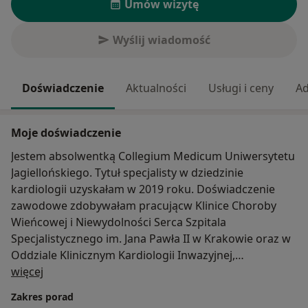
Umów wizytę
Wyślij wiadomość
Doświadczenie
Aktualności
Usługi i ceny
Ad
Moje doświadczenie
Jestem absolwentką Collegium Medicum Uniwersytetu
Jagiellońskiego. Tytuł specjalisty w dziedzinie
kardiologii uzyskałam w 2019 roku. Doświadczenie
zawodowe zdobywałam pracującw Klinice Choroby
Wieńcowej i Niewydolności Serca Szpitala
Specjalistycznego im. Jana Pawła II w Krakowie oraz w
Oddziale Klinicznym Kardiologii Inwazyjnej,
O mnie
Elektroterapii i Angiologii Szpitala św. Rafała w
więcej
Krakowie. Zajmuje się leczeniem chorób takich jak:
Zakres porad
niewydolność serca, wady serca, zaburzenia rytmu