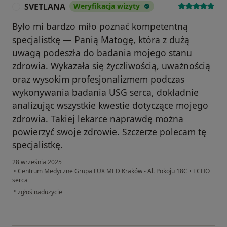
SVETLANA
Weryfikacja wizyty
S
Było mi bardzo miło poznać kompetentną
specjalistkę — Panią Matogę, która z dużą
uwagą podeszła do badania mojego stanu
zdrowia. Wykazała się życzliwością, uważnością
oraz wysokim profesjonalizmem podczas
wykonywania badania USG serca, dokładnie
analizując wszystkie kwestie dotyczące mojego
zdrowia. Takiej lekarce naprawdę można
powierzyć swoje zdrowie. Szczerze polecam tę
specjalistkę.
28 września 2025
•
Centrum Medyczne Grupa LUX MED Kraków - Al. Pokoju 18C
•
ECHO
serca
w opinii użytkownika SVETLANA
•
zgłoś nadużycie