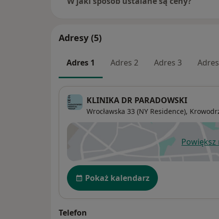
W jaki sposób ustalane są ceny?
Adresy (5)
Adres 1
Adres 2
Adres 3
Adres
KLINIKA DR PARADOWSKI
Wrocławska 33 (NY Residence),
Krowodr
Powiększ
ot
Dostępność
Pokaż kalendarz
Telefon