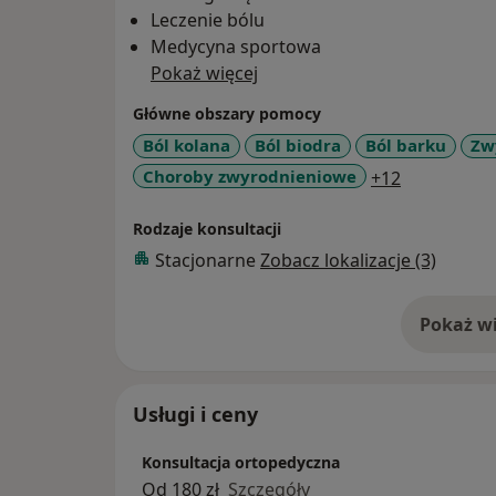
Leczenie bólu
Medycyna sportowa
Pokaż więcej
Główne obszary pomocy
Ból kolana
Ból biodra
Ból barku
Zw
a11y_sr_mo
Choroby zwyrodnieniowe
+12
Rodzaje konsultacji
Stacjonarne
Zobacz lokalizacje (3)
Pokaż wi
o 
Usługi i ceny
Konsultacja ortopedyczna
Od 180 zł
Szczegóły