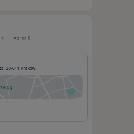
 4
Adres 5
za
, 30-011
Kraków
 mapę
wiera się w nowej karcie