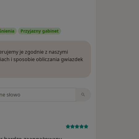
śnienia
Przyjazny gabinet
rujemy je zgodnie z naszymi
iach i sposobie obliczania gwiazdek
ięcej o opiniach
niach
or bardzo zaangażowany,