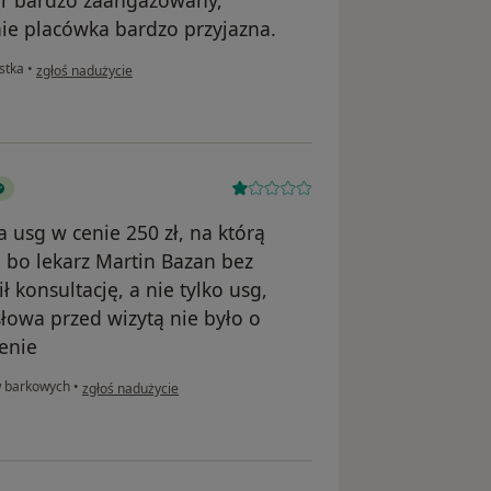
ie placówka bardzo przyjazna.
w opinii użytkownika Aleksandra H.
stka
•
zgłoś nadużycie
 usg w cenie 250 zł, na którą
 - bo lekarz Martin Bazan bez
 konsultację, a nie tylko usg,
słowa przed wizytą nie było o
cenie
w opinii użytkownika Diana Paškievič
 barkowych
•
zgłoś nadużycie