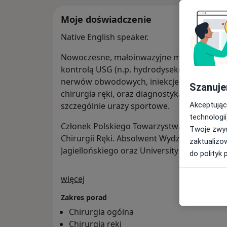
Moje doświadczenie
Native English speaker.
Nowoczesne, małoinwazyjne metody leczen
kontrolą USG (n.p. hydrodysekcja / hydro
nerwów obwodowych, iniekcje dostawowe i
Szanuje
chirurgia ręki, oraz diagnostyka ultrasono
Akceptując
szczególnie urazy sportowe.
technologii
Członek Polskiego Towarzystwa Ortopedyc
Twoje zwyc
Chirurgii Ręki. Absolwent Wydziału Lekar
zaktualizo
Jagiellońskiego oraz University of Californi
do polityk 
O mnie
więcej
Zakres porad
Chirurgia ogólna
Chirurgia ręki