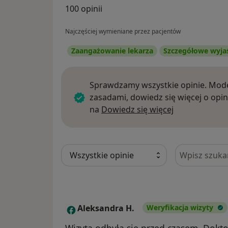
100 opinii
Najczęściej wymieniane przez pacjentów
Zaangażowanie lekarza
Szczegółowe wyja
Sprawdzamy wszystkie opinie. Mode
zasadami, dowiedz się więcej o opin
Dowiedz się w
na
Dowiedz się więcej
Szukaj w opi
Aleksandra H.
Weryfikacja wizyty
A
Wizyta odbyła się przed czasem. Dokt