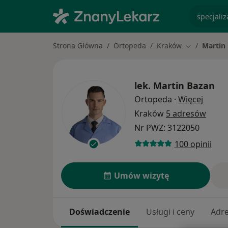
specjaliz
Strona Główna
Ortopeda
Kraków
Martin
Zmień miast
lek.
Martin Bazan
O spec
Ortopeda
·
Więcej
Kraków
5 adresów
Nr PWZ: 3122050
100 opinii
Umów wizytę
Doświadczenie
Usługi i ceny
Adr