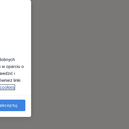
odobnych
i w oparciu o
awdzić i
wnież linki
 cookies
akceptuj