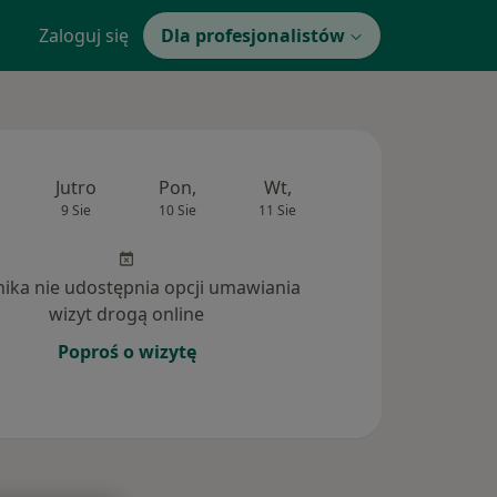
Zaloguj się
Dla profesjonalistów
Jutro
Pon,
Wt,
Śr,
Czw
9 Sie
10 Sie
11 Sie
12 Sie
13 Si
inika nie udostępnia opcji umawiania
wizyt drogą online
Poproś o wizytę