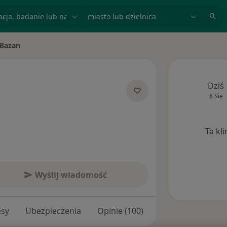
acja, badanie lub nazwisko
miasto lub dzielnica
 Bazan
o
Dziś
8 Sie
jalizacjach
Ta kl
Wyślij wiadomość
esy
Ubezpieczenia
Opinie (100)