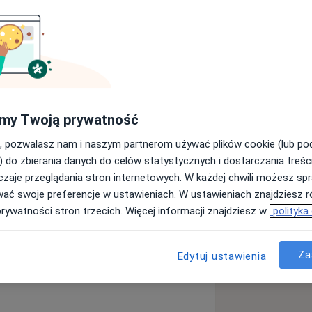
ia schorzeń narządu ruchu pod
dekompresja w zespołach uciskowych
 okołostawowe, zespoły bólowe),
my Twoją prywatność
graficzna schorzeń narządu ruchu -
, pozwalasz nam i naszym partnerom używać plików cookie (lub p
) do zbierania danych do celów statystycznych i dostarczania treśc
znego, Polskiego Towarzystwa
zaje przeglądania stron internetowych. W każdej chwili możesz spr
skiego Collegium Medicum Uniwersytetu
wać swoje preferencje w ustawieniach. W ustawieniach znajdziesz ró
a, Los Angeles.
prywatności stron trzecich. Więcej informacji znajdziesz w
polityka
Za
Edytuj ustawienia