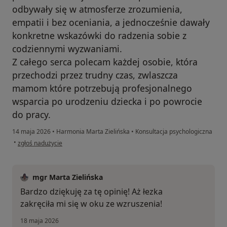
odbywały się w atmosferze zrozumienia,
empatii i bez oceniania, a jednocześnie dawały
konkretne wskazówki do radzenia sobie z
codziennymi wyzwaniami.
Z całego serca polecam każdej osobie, która
przechodzi przez trudny czas, zwlaszcza
mamom które potrzebują profesjonalnego
wsparcia po urodzeniu dziecka i po powrocie
do pracy.
14 maja 2026
•
Harmonia Marta Zielińska
•
Konsultacja psychologiczna
w opinii użytkownika J.C
•
zgłoś nadużycie
mgr Marta Zielińska
Bardzo dziękuję za tę opinię! Aż łezka
zakręciła mi się w oku ze wzruszenia!
18 maja 2026