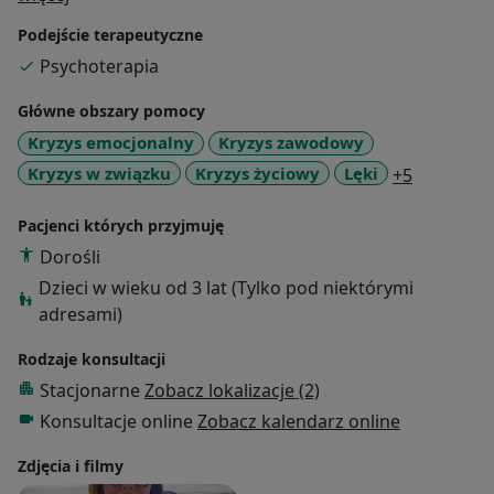
Podejście terapeutyczne
W kolejnych latach ukończyłam podyplomowe
Psychoterapia
Studium Pomocy Psychologicznej i Interwencji
Kryzysowej w Instytucie Psychologii Zdrowia.
Główne obszary pomocy
Kryzys emocjonalny
Kryzys zawodowy
W swojej karierze zawodowej brałam udział w licznych
a11y_sr_
Kryzys w związku
Kryzys życiowy
Lęki
+5
szkoleniach z zakresu psychologii i psychoterapii.
Zajmowałam się m.in. pracą z dziećmi z rodzin
Pacjenci których przyjmuję
dysfunkcyjnych oraz nietypowo rozwijającymi się,
Dorośli
odbyłam wolontariat w Centrum Zdrowia Dziecka na
oddziale onkologii dziecięcej, przeszłam liczne staże i
Dzieci w wieku od 3 lat (Tylko pod niektórymi
warsztaty.
adresami)
Rodzaje konsultacji
Obecnie jestem w trakcie realizacji 2 stopnia szkolenia
Stacjonarne
Zobacz lokalizacje (2)
psychoterapeutycznego Terapii Skoncentrowanej na
Rozwiązaniu oraz Systemowej Terapii Par.
Konsultacje online
Zobacz kalendarz online
Zdjęcia i filmy
W swojej pracy wykorzystuję integracyjny model pracy