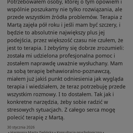
Potrzebowałem osoby, której o tym opowiem i
wspólnie poszukamy nie tylko rozwiązania, ale
przede wszystkim źródła problemów. Terapia z
Martą zajęła pół roku i jeśli mam być szczery, i
będzie to absolutnie największy plus jej
podejścia, przez większość czasu nie czułem, że
jest to terapia. I żebyśmy się dobrze zrozumieli:
została mi udzielona profesjonalna pomoc i
zostałem naprawdę uważnie wysłuchany. Mam
za sobą terapię behawioralno-poznawczą,
miałem już jakiś punkt odniesienia jak wygląda
terapia i wiedziałem, że teraz potrzebuję przede
wszystkim rozmowy. I to dostałem. Tak jak i
konkretne narzędzia, żeby sobie radzić w
stresowych sytuacjach. Z całego serca mogę
polecić terapię z Martą.
30 stycznia 2026
•
Harmonia Marta Zielińska
•
Konsultacja psychologiczna
•