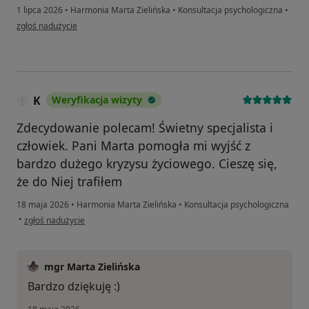
1 lipca 2026
•
Harmonia Marta Zielińska
•
Konsultacja psychologiczna
•
w opinii użytkownika Angelika
zgłoś nadużycie
K
Weryfikacja wizyty
Zdecydowanie polecam! Świetny specjalista i
człowiek. Pani Marta pomogła mi wyjść z
bardzo dużego kryzysu życiowego. Cieszę się,
że do Niej trafiłem
18 maja 2026
•
Harmonia Marta Zielińska
•
Konsultacja psychologiczna
w opinii użytkownika K
•
zgłoś nadużycie
mgr Marta Zielińska
Bardzo dziękuję :)