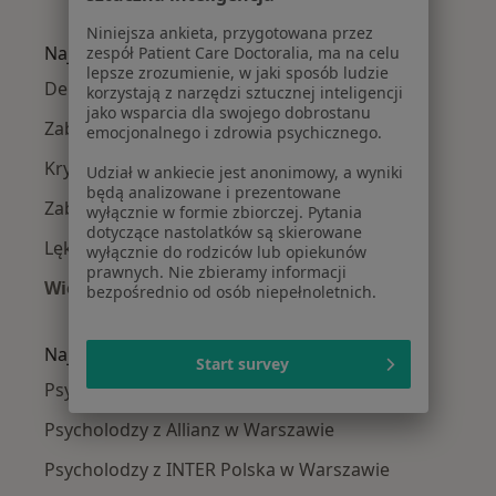
Więcej w kategorii: Psycholodzy w pobliżu
Niniejsza ankieta, przygotowana przez
Najczęście leczone choroby
zespół Patient Care Doctoralia, ma na celu
lepsze zrozumienie, w jaki sposób ludzie
Depresja w Warszawie
korzystają z narzędzi sztucznej inteligencji
jako wsparcia dla swojego dobrostanu
Zaburzenia lękowe w Warszawie
emocjonalnego i zdrowia psychicznego.
Kryzys emocjonalny w Warszawie
Udział w ankiecie jest anonimowy, a wyniki
będą analizowane i prezentowane
Zaburzenia nastroju w Warszawie
wyłącznie w formie zbiorczej. Pytania
dotyczące nastolatków są skierowane
Lęki w Warszawie
wyłącznie do rodziców lub opiekunów
prawnych. Nie zbieramy informacji
Więcej (15)
bezpośrednio od osób niepełnoletnich.
Więcej w kategorii: Najczęście leczone chorob
Najpopularniejsze ubezpieczenia
Start survey
Psycholodzy z Medicover w Warszawie
Psycholodzy z Allianz w Warszawie
Psycholodzy z INTER Polska w Warszawie