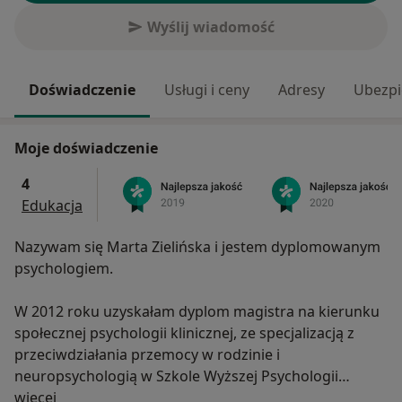
Wyślij wiadomość
Doświadczenie
Usługi i ceny
Adresy
Ubezpi
Moje doświadczenie
4
Edukacja
Nazywam się Marta Zielińska i jestem dyplomowanym
psychologiem.
W 2012 roku uzyskałam dyplom magistra na kierunku
społecznej psychologii klinicznej, ze specjalizacją z
przeciwdziałania przemocy w rodzinie i
neuropsychologią w Szkole Wyższej Psychologii
O mnie
Społecznej w Warszawie.
więcej