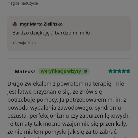
w opinii użytkownika nn
•
zgłoś nadużycie
mgr Marta Zielińska
Bardzo dziękuję :) bardzo mi miło .
18 maja 2026
Mateusz
Weryfikacja wizyty
M
Długo zwlekałem z powrotem na terapię - nie
jest łatwe przyznanie się, że znów się
potrzebuje pomocy. Ja potrzebowałem m. in. z
powodu wypalenia zawodowego, syndromu
oszusta, perfekcjonizmu czy zaburzeń lękowych.
Te tematy tak mocno wzajemnie się przenikały,
że nie miałem pomysłu jak się za to zabrać.