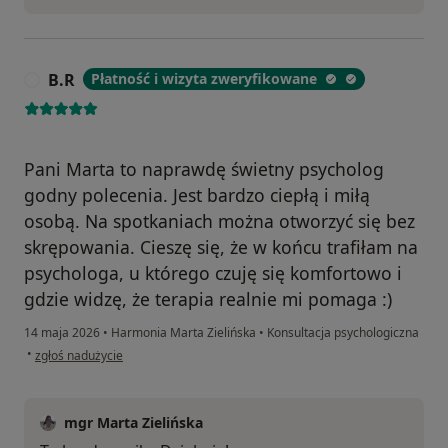
B.R
Płatność i wizyta zweryfikowane
B
Pani Marta to naprawdę świetny psycholog
godny polecenia. Jest bardzo ciepłą i miłą
osobą. Na spotkaniach można otworzyć się bez
skrępowania. Cieszę się, że w końcu trafiłam na
psychologa, u którego czuję się komfortowo i
gdzie widzę, że terapia realnie mi pomaga :)
14 maja 2026
•
Harmonia Marta Zielińska
•
Konsultacja psychologiczna
w opinii użytkownika B.R
•
zgłoś nadużycie
mgr Marta Zielińska