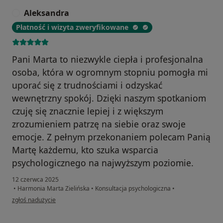
Aleksandra
A
Płatność i wizyta zweryfikowane
Pani Marta to niezwykle ciepła i profesjonalna
osoba, która w ogromnym stopniu pomogła mi
uporać się z trudnościami i odzyskać
wewnętrzny spokój. Dzięki naszym spotkaniom
czuję się znacznie lepiej i z większym
zrozumieniem patrzę na siebie oraz swoje
emocje. Z pełnym przekonaniem polecam Panią
Martę każdemu, kto szuka wsparcia
psychologicznego na najwyższym poziomie.
12 czerwca 2025
•
Harmonia Marta Zielińska
•
Konsultacja psychologiczna
•
w opinii użytkownika Aleksandra
zgłoś nadużycie