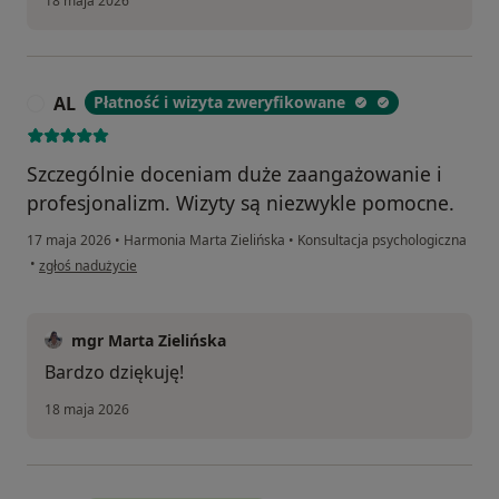
18 maja 2026
AL
Płatność i wizyta zweryfikowane
A
Szczególnie doceniam duże zaangażowanie i
profesjonalizm. Wizyty są niezwykle pomocne.
17 maja 2026
•
Harmonia Marta Zielińska
•
Konsultacja psychologiczna
w opinii użytkownika AL
•
zgłoś nadużycie
mgr Marta Zielińska
Bardzo dziękuję!
18 maja 2026