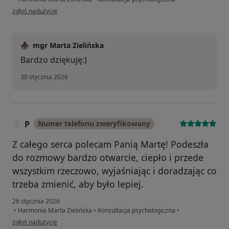
w opinii użytkownika Mateusz
zgłoś nadużycie
mgr Marta Zielińska
Bardzo dziękuję:)
30 stycznia 2026
P
Numer telefonu zweryfikowany
Z całego serca polecam Panią Martę! Podeszła
do rozmowy bardzo otwarcie, ciepło i przede
wszystkim rzeczowo, wyjaśniając i doradzając co
trzeba zmienić, aby było lepiej.
26 stycznia 2026
•
Harmonia Marta Zielińska
•
Konsultacja psychologiczna
•
w opinii użytkownika P
zgłoś nadużycie