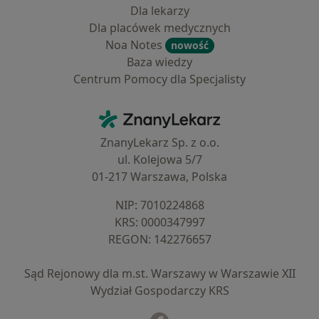
Dla lekarzy
Dla placówek medycznych
Noa Notes
nowość
Baza wiedzy
Centrum Pomocy dla Specjalisty
Kontakt
ZnanyLekarz - Strona główna
ZnanyLekarz Sp. z o.o.
ul. Kolejowa 5/7
01-217 Warszawa, Polska
NIP: ⁠7010224868
KRS: ⁠0000347997
REGON: ⁠142276657
Sąd Rejonowy dla m.st. Warszawy w Warszawie XII
Wydział Gospodarczy KRS
Facebook
otwiera się w nowej karcie