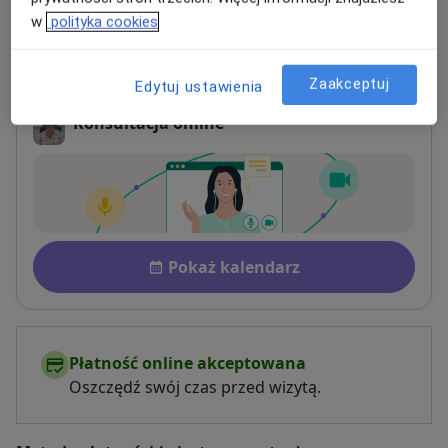
w
polityka cookies
Online
Adres 1
Adres 2
Zaakceptuj
Edytuj ustawienia
Konsultacja online
Dostępność
Pokaż kalendarz
Płatność online akceptowana
Oszczędź swój czas przed wizytą.