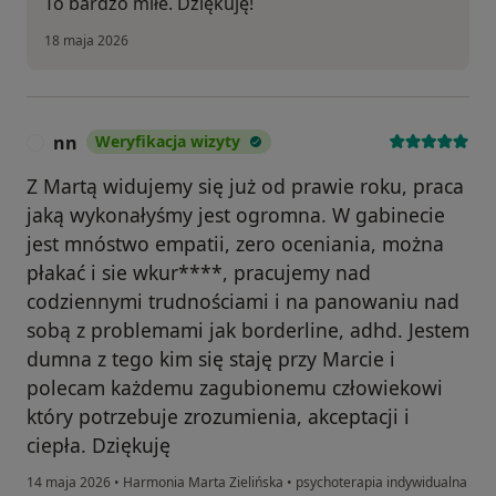
To bardzo miłe. Dziękuję!
18 maja 2026
nn
Weryfikacja wizyty
N
Z Martą widujemy się już od prawie roku, praca
jaką wykonałyśmy jest ogromna. W gabinecie
jest mnóstwo empatii, zero oceniania, można
płakać i sie wkur****, pracujemy nad
codziennymi trudnościami i na panowaniu nad
sobą z problemami jak borderline, adhd. Jestem
dumna z tego kim się staję przy Marcie i
polecam każdemu zagubionemu człowiekowi
który potrzebuje zrozumienia, akceptacji i
ciepła. Dziękuję
14 maja 2026
•
Harmonia Marta Zielińska
•
psychoterapia indywidualna