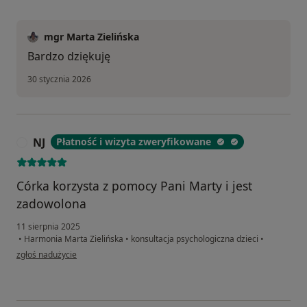
mgr Marta Zielińska
Bardzo dziękuję
30 stycznia 2026
NJ
Płatność i wizyta zweryfikowane
N
Córka korzysta z pomocy Pani Marty i jest
zadowolona
11 sierpnia 2025
•
Harmonia Marta Zielińska
•
konsultacja psychologiczna dzieci
•
w opinii użytkownika NJ
zgłoś nadużycie