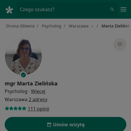
Me
Czego szukasz?
Strona Główna
Psycholog
Warszawa
Marta Zielińsk
Zmień miasto
mgr
Marta Zielińska
O specjalizacjach
Psycholog
·
Więcej
Warszawa
2 adresy
111 opinii
Umów wizytę