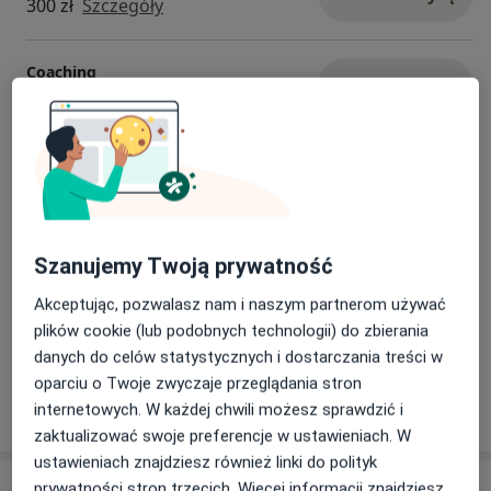
300 zł
Szczegóły
Zapisując się na wizytę, wyrażasz zgodę na powyższy
regulamin.
Coaching
Umów wizytę
300 zł - 500 zł
Szczegóły
Konsultacja online
Umów wizytę
250 zł
Szczegóły
Konsultacja online par i małżeństw
Szanujemy Twoją prywatność
Umów wizytę
500 zł
Szczegóły
Akceptując, pozwalasz nam i naszym partnerom używać
plików cookie (lub podobnych technologii) do zbierania
+ 7 usług
danych do celów statystycznych i dostarczania treści w
oparciu o Twoje zwyczaje przeglądania stron
internetowych. W każdej chwili możesz sprawdzić i
W jaki sposób ustalane są ceny?
zaktualizować swoje preferencje w ustawieniach. W
ustawieniach znajdziesz również linki do polityk
Adresy (3)
prywatności stron trzecich. Więcej informacji znajdziesz