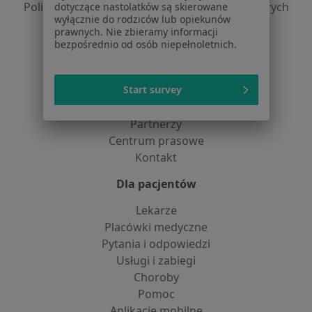
Polityka prywatności dla profesjonalistów, których
dotyczące nastolatków są skierowane
wyłącznie do rodziców lub opiekunów
dane pozyskaliśmy samodzielnie
prawnych. Nie zbieramy informacji
Polityka cookies
bezpośrednio od osób niepełnoletnich.
Jak działają wyniki wyszukiwania
Dostępność
Start survey
O nas
Praca
Rekrutujemy!
Partnerzy
Centrum prasowe
Kontakt
Dla pacjentów
Lekarze
Placówki medyczne
Pytania i odpowiedzi
Usługi i zabiegi
Choroby
Pomoc
Aplikacje mobilne