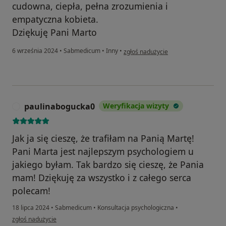
cudowna, ciepła, pełna zrozumienia i
empatyczna kobieta.
Dziękuję Pani Marto
w opinii użytkownika Alicja
6 września 2024
•
Sabmedicum
•
Inny
•
zgłoś nadużycie
paulinabogucka0
Weryfikacja wizyty
P
Jak ja się cieszę, że trafiłam na Panią Martę!
Pani Marta jest najlepszym psychologiem u
jakiego byłam. Tak bardzo się cieszę, że Pania
mam! Dziękuję za wszystko i z całego serca
polecam!
18 lipca 2024
•
Sabmedicum
•
Konsultacja psychologiczna
•
w opinii użytkownika paulinabogucka0
zgłoś nadużycie