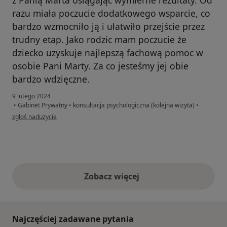
razu miała poczucie dodatkowego wsparcie, co
bardzo wzmocniło ją i ułatwiło przejście przez
trudny etap. Jako rodzic mam poczucie że
dziecko uzyskuje najlepszą fachową pomoc w
osobie Pani Marty. Za co jesteśmy jej obie
bardzo wdzięczne.
9 lutego 2024
•
Gabinet Prywatny
•
konsultacja psychologiczna (kolejna wizyta)
•
w opinii użytkownika Ola
zgłoś nadużycie
Zobacz więcej
opinie powyżej
Najczęściej zadawane pytania