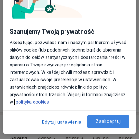
Konsultacja psychologiczna (kolejna wizyta)
180 zł
Szczegóły
Szanujemy Twoją prywatność
Konsultacja psychologiczna dla par
200 zł
Szczegóły
Akceptując, pozwalasz nam i naszym partnerom używać
plików cookie (lub podobnych technologii) do zbierania
danych do celów statystycznych i dostarczania treści w
Opinia psychologiczna
oparciu o Twoje zwyczaje przeglądania stron
80 zł
Szczegóły
internetowych. W każdej chwili możesz sprawdzić i
zaktualizować swoje preferencje w ustawieniach. W
+ 3 usługi
ustawieniach znajdziesz również linki do polityk
prywatności stron trzecich. Więcej informacji znajdziesz
W jaki sposób ustalane są ceny?
w
polityka cookies
Zaakceptuj
Edytuj ustawienia
Adresy (8)
Adres 1
Adres 2
Adres 3
Online
Adres 4