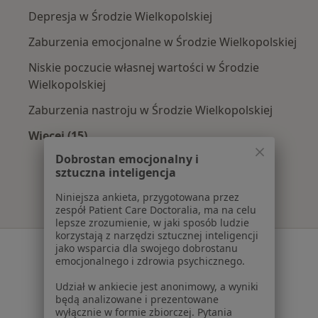
Depresja w Środzie Wielkopolskiej
Zaburzenia emocjonalne w Środzie Wielkopolskiej
Niskie poczucie własnej wartości w Środzie
Wielkopolskiej
Zaburzenia nastroju w Środzie Wielkopolskiej
Więcej (15)
Więcej w kategorii: Najczęście leczone chorob
Dobrostan emocjonalny i
sztuczna inteligencja
Niniejsza ankieta, przygotowana przez
zespół Patient Care Doctoralia, ma na celu
lepsze zrozumienie, w jaki sposób ludzie
korzystają z narzędzi sztucznej inteligencji
Serwis
jako wsparcia dla swojego dobrostanu
emocjonalnego i zdrowia psychicznego.
Regulamin
Udział w ankiecie jest anonimowy, a wyniki
Polityka prywatności pacjentów
będą analizowane i prezentowane
Polityka prywatności profesjonalistów
wyłącznie w formie zbiorczej. Pytania