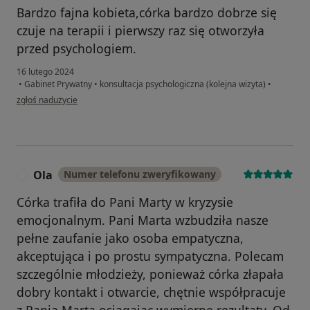
Bardzo fajna kobieta,córka bardzo dobrze się
czuje na terapii i pierwszy raz się otworzyła
przed psychologiem.
16 lutego 2024
•
Gabinet Prywatny
•
konsultacja psychologiczna (kolejna wizyta)
•
w opinii użytkownika A
zgłoś nadużycie
Ola
Numer telefonu zweryfikowany
O
Córka trafiła do Pani Marty w kryzysie
emocjonalnym. Pani Marta wzbudziła nasze
pełne zaufanie jako osoba empatyczna,
akceptująca i po prostu sympatyczna. Polecam
szczególnie młodzieży, ponieważ córka złapała
dobry kontakt i otwarcie, chętnie współpracuje
z Panią Marta osiągając wymierne rezultaty. Od