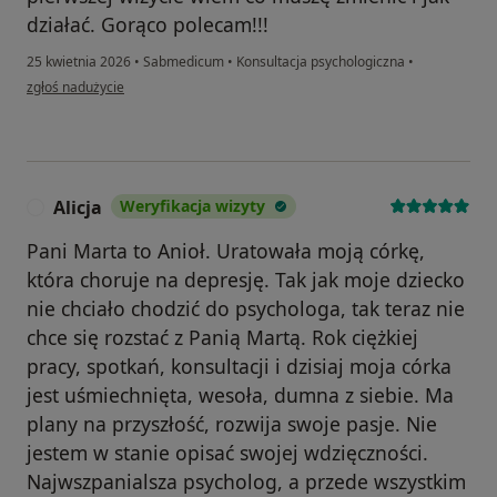
działać. Gorąco polecam!!!
25 kwietnia 2026
•
Sabmedicum
•
Konsultacja psychologiczna
•
w opinii użytkownika Marianna
zgłoś nadużycie
Alicja
Weryfikacja wizyty
A
Pani Marta to Anioł. Uratowała moją córkę,
która choruje na depresję. Tak jak moje dziecko
nie chciało chodzić do psychologa, tak teraz nie
chce się rozstać z Panią Martą. Rok ciężkiej
pracy, spotkań, konsultacji i dzisiaj moja córka
jest uśmiechnięta, wesoła, dumna z siebie. Ma
plany na przyszłość, rozwija swoje pasje. Nie
jestem w stanie opisać swojej wdzięczności.
Najwszpanialsza psycholog, a przede wszystkim