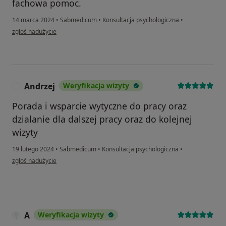
fachowa pomoc.
14 marca 2024
•
Sabmedicum
•
Konsultacja psychologiczna
•
w opinii użytkownika MW
zgłoś nadużycie
Andrzej
Weryfikacja wizyty
A
Porada i wsparcie wytyczne do pracy oraz
dzialanie dla dalszej pracy oraz do kolejnej
wizyty
19 lutego 2024
•
Sabmedicum
•
Konsultacja psychologiczna
•
w opinii użytkownika Andrzej
zgłoś nadużycie
A
Weryfikacja wizyty