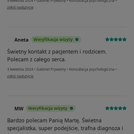
9 kwietnia 2024
•
Gabinet Prywatny
•
Konsultacja psychologiczna
•
w opinii użytkownika Ewa Sz.
zgłoś nadużycie
Aneta
Weryfikacja wizyty
A
Świetny kontakt z pacjentem i rodzicem.
Polecam z całego serca.
3 kwietnia 2024
•
Gabinet Prywatny
•
Konsultacja psychologiczna
•
w opinii użytkownika Aneta
zgłoś nadużycie
MW
Weryfikacja wizyty
M
Bardzo polecam Panią Martę. Świetna
specjalistka, super podejście, trafna diagnoza i