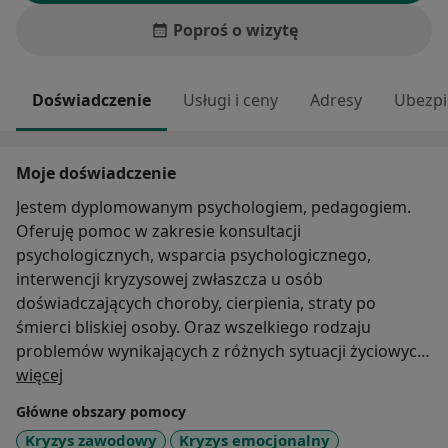
Poproś o wizytę
Doświadczenie
Usługi i ceny
Adresy
Ubezpi
Moje doświadczenie
Jestem dyplomowanym psychologiem, pedagogiem.
Oferuję pomoc w zakresie konsultacji
psychologicznych, wsparcia psychologicznego,
interwencji kryzysowej zwłaszcza u osób
doświadczających choroby, cierpienia, straty po
śmierci bliskiej osoby. Oraz wszelkiego rodzaju
problemów wynikających z różnych sytuacji życiowych
O mnie
związanych z pracą, życiem rodzinnym, partnerskim.
więcej
Ponadto wspieram rodziców oraz dzieci w
Główne obszary pomocy
doświadczaniu zmian na poszczególnych etapach
Kryzys zawodowy
Kryzys emocjonalny
rozwoju. Różnego rodzaju problemów