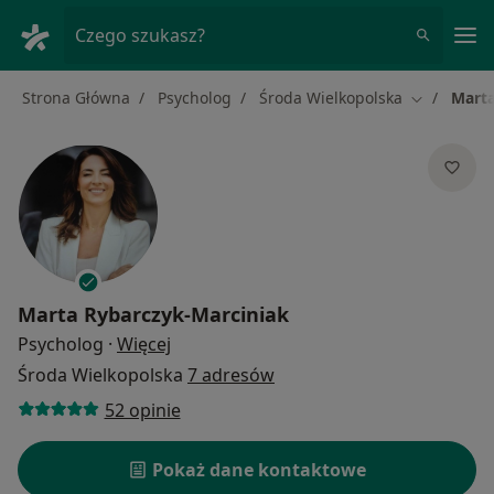
Me
Czego szukasz?
Strona Główna
Psycholog
Środa Wielkopolska
Marta
Zmień mias
Marta Rybarczyk-Marciniak
O specjalizacjach
Psycholog
·
Więcej
Środa Wielkopolska
7 adresów
52 opinie
Pokaż dane kontaktowe