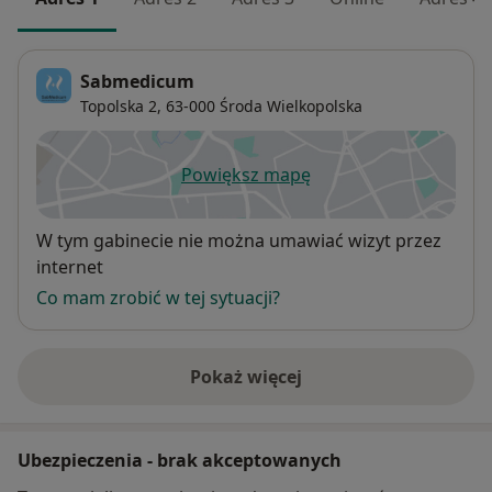
Sabmedicum
Topolska 2,
63-000
Środa Wielkopolska
Powiększ mapę
otwiera się w nowej karcie
Dostępność
W tym gabinecie nie można umawiać wizyt przez
internet
Co mam zrobić w tej sytuacji?
Pokaż więcej
o adresie
Ubezpieczenia - brak akceptowanych