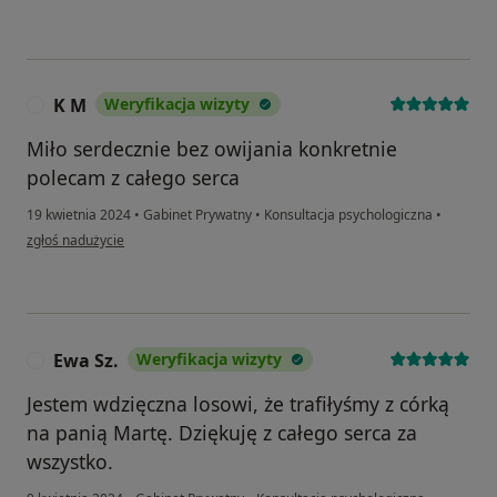
K M
Weryfikacja wizyty
K
Miło serdecznie bez owijania konkretnie
polecam z całego serca
19 kwietnia 2024
•
Gabinet Prywatny
•
Konsultacja psychologiczna
•
w opinii użytkownika K M
zgłoś nadużycie
Ewa Sz.
Weryfikacja wizyty
E
Jestem wdzięczna losowi, że trafiłyśmy z córką
na panią Martę. Dziękuję z całego serca za
wszystko.