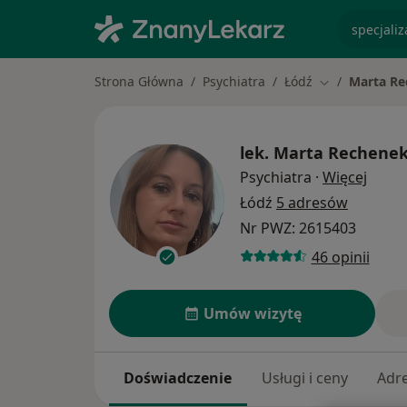
specjaliz
Strona Główna
Psychiatra
Łódź
Marta Re
Zmień miasto
lek.
Marta Rechenek
O spe
Psychiatra
·
Więcej
Łódź
5 adresów
Nr PWZ: 2615403
46 opinii
Umów wizytę
Doświadczenie
Usługi i ceny
Adr