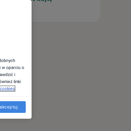
odobnych
i w oparciu o
awdzić i
wnież linki
 cookies
akceptuj