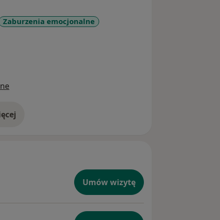
Zaburzenia emocjonalne
_sr_more_diseases
ine
ęcej
doświadczeniu
Umów wizytę