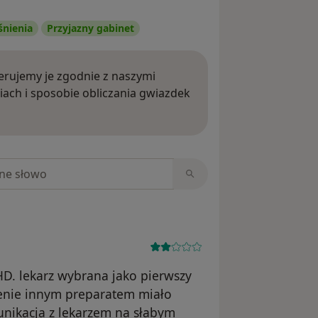
śnienia
Przyjazny gabinet
rujemy je zgodnie z naszymi
iach i sposobie obliczania gwiazdek
ięcej o opiniach
niach
HD. lekarz wybrana jako pierwszy
zenie innym preparatem miało
nikacja z lekarzem na słabym