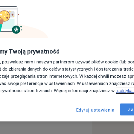
ologii.
ując początkowo w Specjalistycznym
ej im. Babińskiego w Łodzi. Następnie
ziale Diagnostyczno-Obserwacyjnym w
my Twoją prywatność
nych Centralnego Szpitala Klinicznego
, pozwalasz nam i naszym partnerom używać plików cookie (lub p
 Warcie. Absolwentka Wydziału
) do zbierania danych do celów statystycznych i dostarczania treśc
odzi. Posiadam doświadczenie w
rzeń psychicznych związanych z
zaje przeglądania stron internetowych. W każdej chwili możesz spr
ami i zaburzeniami psychicznymi.
ychoaktywnych oraz diagnostyki i
wać swoje preferencje w ustawieniach. W ustawieniach znajdziesz ró
 dyżurując w oddziałach szpitalnych
prywatności stron trzecich. Więcej informacji znajdziesz w
polityka
istycznych, a także w lecznictwie
ifikacje systematycznie doskonalę
kursach psychiatrycznych. Prowadziłam
Za
Edytuj ustawienia
 studentami Wydziału Lekarskiego