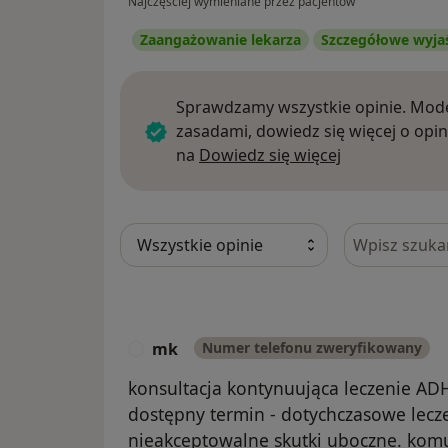
Najczęściej wymieniane przez pacjentów
Zaangażowanie lekarza
Szczegółowe wyja
Sprawdzamy wszystkie opinie. Mode
zasadami, dowiedz się więcej o opin
Dowiedz się w
na
Dowiedz się więcej
Szukaj w opi
mk
Numer telefonu zweryfikowany
M
konsultacja kontynuująca leczenie AD
dostępny termin - dotychczasowe lec
nieakceptowalne skutki uboczne. komu