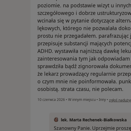
poziomie. na podstawie wizyt u innych
szczegółowego i dobrze ustrukturyzo
wcinała się w pytanie dotyczące alter
lękowych, którego nie pozwalała doko
prostu nie przegadałem. parafrazując j
przepisuje substancji mających potencj
ADHD. wystawiła najniższą dawkę lek
zainteresowania tym jak odpowiadam 
sprawdziła bądź zignorowała dokumen
że lekarz prowadzący regularnie prze
o czym mnie nie poinformowała. punk
osobistą. strata czasu, nie polecam.
w opinii użyt
10 czerwca 2026
•
W innym miejscu
•
Inny
•
zgłoś naduży
lek. Marta Rechenek-Białkowska
Szanowny Panie. Uprzejmie proszę,