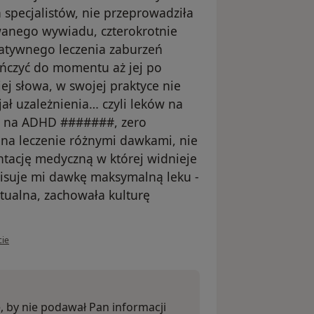
 specjalistów, nie przeprowadziła
wanego wywiadu, czterokrotnie
natywnego leczenia zaburzeń
ńczyć do momentu aż jej po
ej słowa, w swojej praktyce nie
ał uzależnienia… czyli leków na
u na ADHD #######, zero
na leczenie różnymi dawkami, nie
tację medyczną w której widnieje
pisuje mi dawkę maksymalną leku -
tualna, zachowała kulturę
kownika mk
cie
 by nie podawał Pan informacji