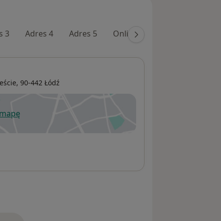
s 3
Adres 4
Adres 5
Online 2
eście
, 90-442
Łódź
 mapę
wiera się w nowej karcie