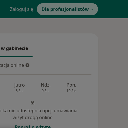
Zaloguj się
Dla profesjonalistów
 w gabinecie
 gabinecie
acja online
cja online
Jutro
Ndz,
Pon,
Wt,
Śr,
8 Sie
9 Sie
10 Sie
11 Sie
12 Si
inika nie udostępnia opcji umawiania
wizyt drogą online
Poproś o wizytę