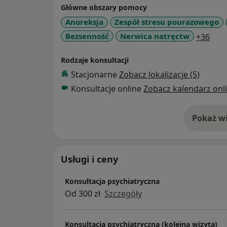
Główne obszary pomocy
Anoreksja
Zespół stresu pourazowego
a11y
Bezsenność
Nerwica natręctw
+36
Rodzaje konsultacji
Stacjonarne
Zobacz lokalizacje (5)
Konsultacje online
Zobacz kalendarz onl
Pokaż wi
o 
Usługi i ceny
Konsultacja psychiatryczna
Od 300 zł
Szczegóły
Konsultacja psychiatryczna (kolejna wizyta)