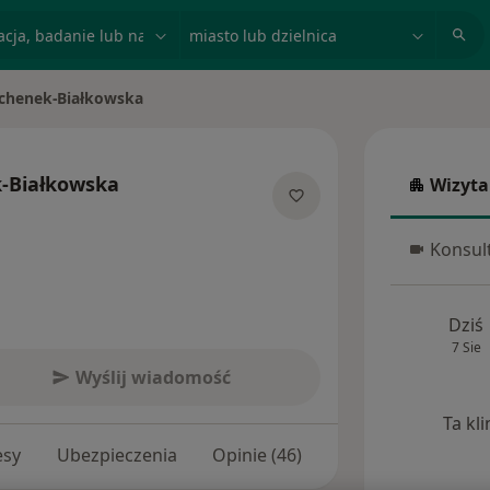
acja, badanie lub nazwisko
miasto lub dzielnica
chenek-Białkowska
-Białkowska
Wizyta
Wizyta w
cjalizacjach
Konsult
Konsulta
Dziś
7 Sie
Wyślij wiadomość
Ta kl
esy
Ubezpieczenia
Opinie (46)