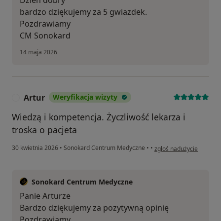
bardzo dziękujemy za 5 gwiazdek.
Pozdrawiamy
CM Sonokard
14 maja 2026
Artur
Weryfikacja wizyty
A
Wiedzą i kompetencja. Życzliwość lekarza i
troska o pacjeta
w opinii użytkownika Art
30 kwietnia 2026
•
Sonokard Centrum Medyczne
•
•
zgłoś nadużycie
Sonokard Centrum Medyczne
Panie Arturze
Bardzo dziękujemy za pozytywną opinię
Pozdrawiamy