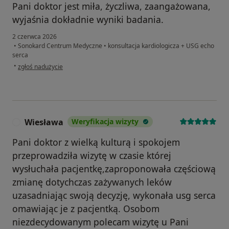
Pani doktor jest miła, życzliwa, zaangażowana,
wyjaśnia dokładnie wyniki badania.
2 czerwca 2026
•
Sonokard Centrum Medyczne
•
konsultacja kardiologicza + USG echo
serca
w opinii użytkownika Ewa
•
zgłoś nadużycie
Wiesława
Weryfikacja wizyty
W
Pani doktor z wielką kulturą i spokojem
przeprowadziła wizytę w czasie której
wysłuchała pacjentkę,zaproponowała częściową
zmianę dotychczas zażywanych leków
uzasadniając swoją decyzję, wykonała usg serca
omawiając je z pacjentką. Osobom
niezdecydowanym polecam wizytę u Pani