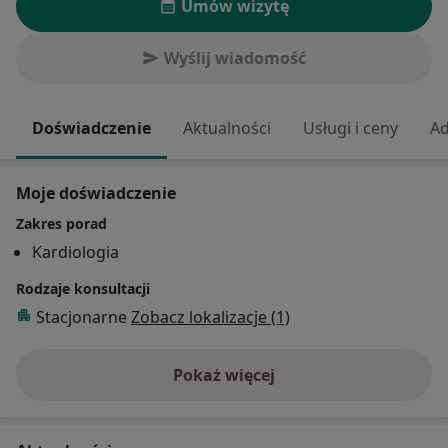
Umów wizytę
Wyślij wiadomość
Doświadczenie
Aktualności
Usługi i ceny
Ad
Moje doświadczenie
Zakres porad
Kardiologia
Rodzaje konsultacji
Stacjonarne
Zobacz lokalizacje (1)
Pokaż więcej
o doświadczeniu