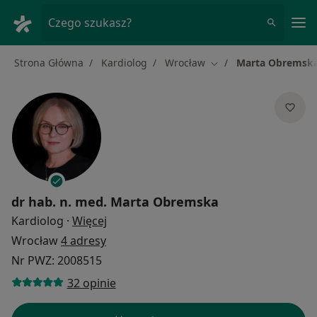
Me
Czego szukasz?
Strona Główna
Kardiolog
Wrocław
Marta Obremsk
Zmień miasto
dr hab. n. med.
Marta Obremska
O specjalizacjach
Kardiolog
·
Więcej
Wrocław
4 adresy
Nr PWZ: 2008515
32 opinie