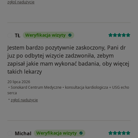
w opinii użytkownika Joanna
zgłoś nadużycie
TŁ
Weryfikacja wizyty
T
Jestem bardzo pozytywnie zaskoczony, Pani dr
juz po odbytej wizycie zadzwoniła, zebym
zapisał jakie mam wykonać badania, oby więcej
takich lekarzy
20 lipca 2026
•
Sonokard Centrum Medyczne
•
konsultacja kardiologicza + USG echo
serca
w opinii użytkownika TŁ
•
zgłoś nadużycie
Michal
Weryfikacja wizyty
M