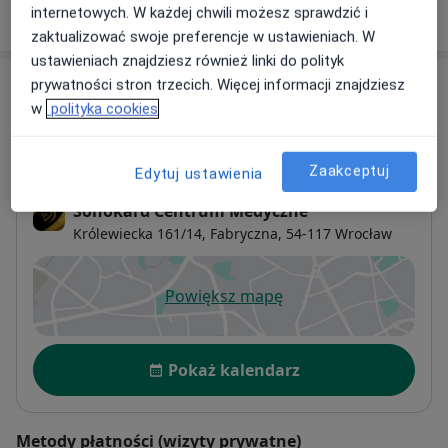
internetowych. W każdej chwili możesz sprawdzić i
W jaki sposób ustalane są ceny?
zaktualizować swoje preferencje w ustawieniach. W
ustawieniach znajdziesz również linki do polityk
Adresy (4)
prywatności stron trzecich. Więcej informacji znajdziesz
w
polityka cookies
Adres 1
Adres 2
Adres 3
Adres 4
Zaakceptuj
Edytuj ustawienia
Sonokard Centrum Medyczne
Królewiecka 161/14,
Fabryczna
, 54-117
Wrocław
Powiększ mapę
otwiera się w nowej karcie
Dostępność
Pokaż kalendarz
Metody płatności (wizyty prywatne)