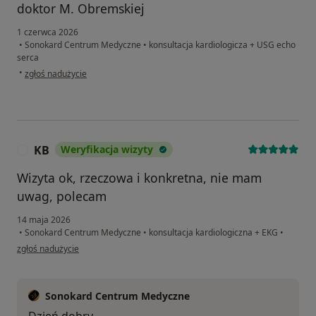
doktor M. Obremskiej
1 czerwca 2026
•
Sonokard Centrum Medyczne
•
konsultacja kardiologicza + USG echo
serca
w opinii użytkownika Wiesława
•
zgłoś nadużycie
KB
Weryfikacja wizyty
K
Wizyta ok, rzeczowa i konkretna, nie mam
uwag, polecam
14 maja 2026
•
Sonokard Centrum Medyczne
•
konsultacja kardiologiczna + EKG
•
w opinii użytkownika KB
zgłoś nadużycie
Sonokard Centrum Medyczne
Dzień dobry