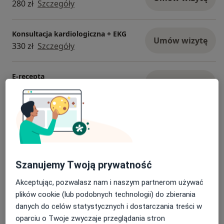
280 zł
Szczegóły
Konsultacja kardiologiczna + EKG
Umów wizytę
330 zł
Szczegóły
E-recepta
Umów wizytę
130 zł
Szczegóły
Holter EKG
Umów wizytę
250 zł
Szczegóły
Holter EKG 2-dniowy
Szanujemy Twoją prywatność
Umów wizytę
350 zł
Szczegóły
Akceptując, pozwalasz nam i naszym partnerom używać
plików cookie (lub podobnych technologii) do zbierania
+ 3 usługi
danych do celów statystycznych i dostarczania treści w
oparciu o Twoje zwyczaje przeglądania stron