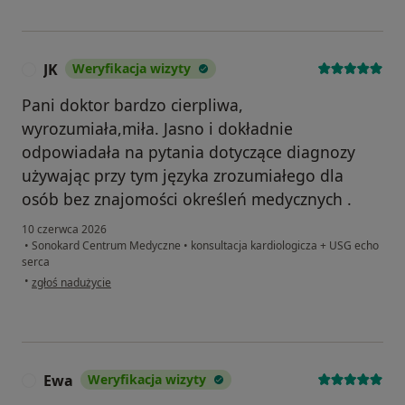
JK
Weryfikacja wizyty
J
Pani doktor bardzo cierpliwa,
wyrozumiała,miła. Jasno i dokładnie
odpowiadała na pytania dotyczące diagnozy
używając przy tym języka zrozumiałego dla
osób bez znajomości określeń medycznych .
10 czerwca 2026
•
Sonokard Centrum Medyczne
•
konsultacja kardiologicza + USG echo
serca
w opinii użytkownika JK
•
zgłoś nadużycie
Ewa
Weryfikacja wizyty
E