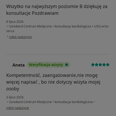
Wszytko na najwyższym poziomie B dziękuję za
konsultacje Pozdrawiam
8 lipca 2026
•
Sonokard Centrum Medyczne
•
konsultacja kardiologicza + USG echo
serca
w opinii użytkownika Michal
•
zgłoś nadużycie
Aneta
Weryfikacja wizyty
A
Kompetentność, zaangażowanie,nie mogę
więcej napisać , bo nie dotyczy wizyta mojej
osoby
3 lipca 2026
•
Sonokard Centrum Medyczne
•
konsultacja kardiologiczna
•
w opinii użytkownika Aneta
zgłoś nadużycie