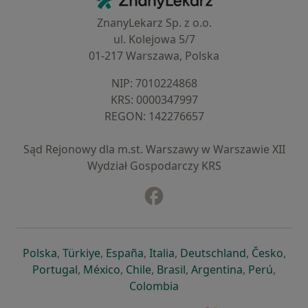
ZnanyLekarz Sp. z o.o.
ul. Kolejowa 5/7
01-217 Warszawa, Polska
NIP: ⁠7010224868
KRS: ⁠0000347997
REGON: ⁠142276657
Sąd Rejonowy dla m.st. Warszawy w Warszawie XII
Wydział Gospodarczy KRS
Facebook
otwiera się w nowej karcie
otwiera się w nowej karcie
otwiera się w nowej karcie
otwiera się w nowej karcie
otwiera się w nowej karci
otwiera się
otwi
Polska
,
Türkiye
,
España
,
Italia
,
Deutschland
,
Česko
,
otwiera się w nowej karcie
otwiera się w nowej karcie
otwiera się w nowej karcie
otwiera się w nowej kar
otwiera się 
otwier
Portugal
,
México
,
Chile
,
Brasil
,
Argentina
,
Perú
,
otwiera się w nowej karc
Colombia