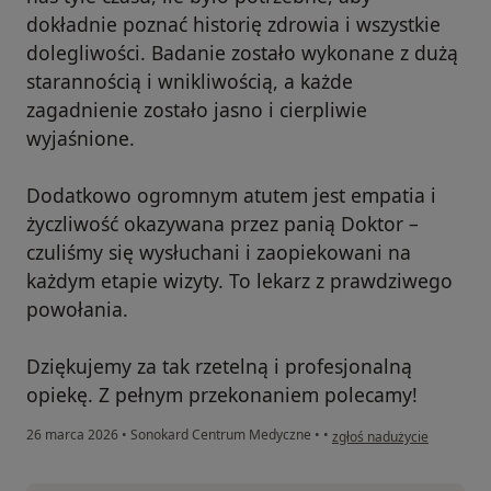
dokładnie poznać historię zdrowia i wszystkie
dolegliwości. Badanie zostało wykonane z dużą
starannością i wnikliwością, a każde
zagadnienie zostało jasno i cierpliwie
wyjaśnione.
Dodatkowo ogromnym atutem jest empatia i
życzliwość okazywana przez panią Doktor –
czuliśmy się wysłuchani i zaopiekowani na
każdym etapie wizyty. To lekarz z prawdziwego
powołania.
Dziękujemy za tak rzetelną i profesjonalną
opiekę. Z pełnym przekonaniem polecamy!
w opinii użytkownika Elżbi
26 marca 2026
•
Sonokard Centrum Medyczne
•
•
zgłoś nadużycie