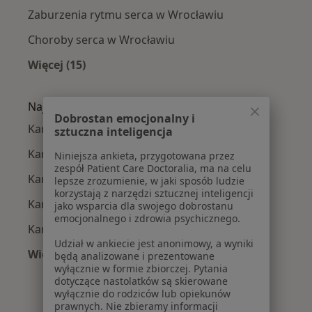
Zaburzenia rytmu serca w Wrocławiu
Choroby serca w Wrocławiu
Więcej (15)
Więcej w kategorii: Najczęście leczone chorob
Najpopularniejsze ubezpieczenia
Dobrostan emocjonalny i
Kardiolodzy z Allianz w Wrocławiu
sztuczna inteligencja
Kardiolodzy z NFZ w Wrocławiu
Niniejsza ankieta, przygotowana przez
zespół Patient Care Doctoralia, ma na celu
Kardiolodzy z Medicover w Wrocławiu
lepsze zrozumienie, w jaki sposób ludzie
korzystają z narzędzi sztucznej inteligencji
Kardiolodzy z POLMED w Wrocławiu
jako wsparcia dla swojego dobrostanu
emocjonalnego i zdrowia psychicznego.
Kardiolodzy z INTER Polska w Wrocławiu
Udział w ankiecie jest anonimowy, a wyniki
Więcej (3)
będą analizowane i prezentowane
wyłącznie w formie zbiorczej. Pytania
Więcej w kategorii: Najpopularniejsze ubezpie
dotyczące nastolatków są skierowane
wyłącznie do rodziców lub opiekunów
prawnych. Nie zbieramy informacji