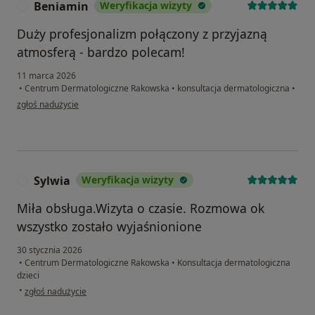
Beniamin
Weryfikacja wizyty
B
Duży profesjonalizm połączony z przyjazną
atmosferą - bardzo polecam!
11 marca 2026
•
Centrum Dermatologiczne Rakowska
•
konsultacja dermatologiczna
•
w opinii użytkownika Beniamin
zgłoś nadużycie
Sylwia
Weryfikacja wizyty
S
Miła obsługa.Wizyta o czasie. Rozmowa ok
wszystko zostało wyjaśnionione
30 stycznia 2026
•
Centrum Dermatologiczne Rakowska
•
Konsultacja dermatologiczna
dzieci
w opinii użytkownika Sylwia
•
zgłoś nadużycie