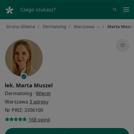
Me
Czego szukasz?
Strona Główna
Dermatolog
Warszawa
Marta Musze
Zmień miasto
lek.
Marta Muszel
O specjalizacjach
Dermatolog
·
Więcej
Warszawa
3 adresy
Nr PWZ: 3306100
168 opinii