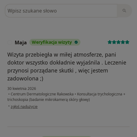
Szukaj w opiniach
Maja
Weryfikacja wizyty
M
Wizyta przebiegła w miłej atmosferze, pani
doktor wszystko dokładnie wyjaśnila . Leczenie
przynosi porządane skutki , więc jestem
zadowolona ;)
30 kwietnia 2026
•
Centrum Dermatologiczne Rakowska
•
Konsultacja trychologiczna +
trichoskopia (badanie mikrokamerą skóry głowy)
w opinii użytkownika Maja
•
zgłoś nadużycie