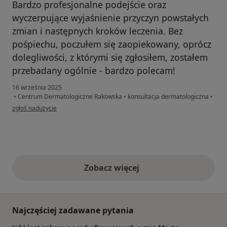
Bardzo profesjonalne podejście oraz
wyczerpujące wyjaśnienie przyczyn powstałych
zmian i następnych kroków leczenia. Bez
pośpiechu, poczułem się zaopiekowany, oprócz
dolegliwości, z którymi się zgłosiłem, zostałem
przebadany ogólnie - bardzo polecam!
16 września 2025
•
Centrum Dermatologiczne Rakowska
•
konsultacja dermatologiczna
•
w opinii użytkownika Mateusz
zgłoś nadużycie
Zobacz więcej
opinie powyżej
Najczęściej zadawane pytania