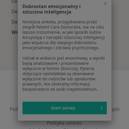
Dermatolodzy z INTER Polska w Warszawie
Dobrostan emocjonalny i
Dermatolodzy z Signal Iduna w Warszawie
sztuczna inteligencja
Dermatolodzy z Compensa w Warszawie
Niniejsza ankieta, przygotowana przez
zespół Patient Care Doctoralia, ma na celu
Więcej (10)
lepsze zrozumienie, w jaki sposób ludzie
korzystają z narzędzi sztucznej inteligencji
Więcej w kategorii: Najpopularniejsze ubezpi
jako wsparcia dla swojego dobrostanu
emocjonalnego i zdrowia psychicznego.
Udział w ankiecie jest anonimowy, a wyniki
będą analizowane i prezentowane
wyłącznie w formie zbiorczej. Pytania
dotyczące nastolatków są skierowane
Serwis
wyłącznie do rodziców lub opiekunów
prawnych. Nie zbieramy informacji
Regulamin
bezpośrednio od osób niepełnoletnich.
Polityka prywatności pacjentów
Polityka prywatności profesjonalistów
Start survey
Polityka prywatności dla profesjonalistów, których
dane pozyskaliśmy samodzielnie
Polityka cookies