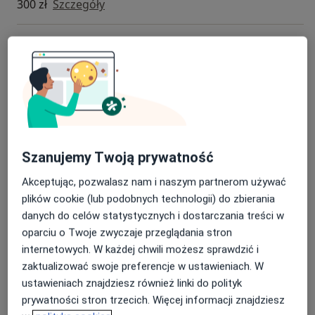
300 zł
Szczegóły
Laserowe usuwanie przebarwień
Od 500 zł
Szczegóły
Łyżeczkowanie/Kriochirurgia (2-3 zmiany)
Od 500 zł
Szczegóły
Łyżeczkowanie/Kriochirurgia (1 zmiana)
Szanujemy Twoją prywatność
Od 350 zł
Szczegóły
Akceptując, pozwalasz nam i naszym partnerom używać
plików cookie (lub podobnych technologii) do zbierania
Wideodermatoskopia
danych do celów statystycznych i dostarczania treści w
Od 400 zł
Szczegóły
oparciu o Twoje zwyczaje przeglądania stron
internetowych. W każdej chwili możesz sprawdzić i
+ 15 usług
zaktualizować swoje preferencje w ustawieniach. W
ustawieniach znajdziesz również linki do polityk
prywatności stron trzecich. Więcej informacji znajdziesz
W jaki sposób ustalane są ceny?