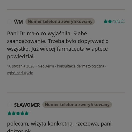
ŴM
Numer telefonu zweryfikowany
Ŵ
Pani Dr mało co wyjaśniła. Słabe
zaangażowanie. Trzeba było dopytywać o
wszystko. Już wieceǰ farmaceuta w aptece
powiedział.
16 stycznia 2026
•
NeoDerm
•
konsultacja dermatologiczna
•
w opinii użytkownika ŴM
zgłoś nadużycie
SŁAWOMIR
Numer telefonu zweryfikowany
S
polecam, wizyta konkretna, rzeczowa, pani
doktor ok