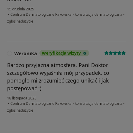
15 grudnia 2025
•
Centrum Dermatologiczne Rakowska
•
konsultacja dermatologiczna
•
w opinii użytkownika SŁAWOMIR
zgłoś nadużycie
Weronika
Weryfikacja wizyty
W
Bardzo przyjazna atmosfera. Pani Doktor
szczegółowo wyjaśniła mój przypadek, co
pomogło mi zrozumieć czego unikać i jak
postępować :)
18 listopada 2025
•
Centrum Dermatologiczne Rakowska
•
konsultacja dermatologiczna
•
w opinii użytkownika Weronika
zgłoś nadużycie