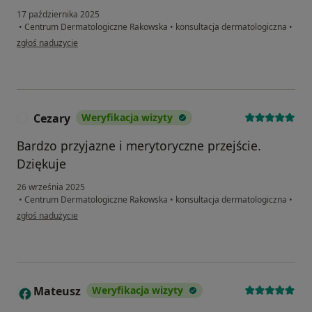
17 października 2025
•
Centrum Dermatologiczne Rakowska
•
konsultacja dermatologiczna
•
w opinii użytkownika BS
zgłoś nadużycie
Cezary
Weryfikacja wizyty
C
Bardzo przyjazne i merytoryczne przejście.
Dziękuje
26 września 2025
•
Centrum Dermatologiczne Rakowska
•
konsultacja dermatologiczna
•
w opinii użytkownika Cezary
zgłoś nadużycie
Mateusz
Weryfikacja wizyty
M