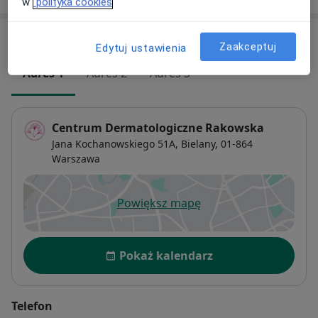
w
polityka cookies
Adresy (3)
Zaakceptuj
Edytuj ustawienia
Adres 1
Adres 2
Adres 3
Centrum Dermatologiczne Rakowska
Jana Kochanowskiego 51A,
Bielany
, 01-864
Warszawa
Powiększ mapę
otwiera się w nowej karcie
Dostępność
Pokaż kalendarz
Telefon