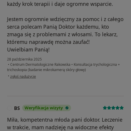
każdy krok terapii i daje ogromne wsparcie.
Jestem ogromnie wdzięczny za pomoc i z całego
serca polecam Panią Doktor każdemu, kto
zmaga się z problemami z włosami. To lekarz,
któremu naprawdę można zaufać!
Uwielbiam Panią!
28 października 2025
•
Centrum Dermatologiczne Rakowska
•
Konsultacja trychologiczna +
trichoskopia (badanie mikrokamerą skóry głowy)
w opinii użytkownika M.B.
•
zgłoś nadużycie
BS
Weryfikacja wizyty
B
Miła, kompetentna młoda pani doktor. Leczenie
w trakcie, mam nadzieję na widoczne efekty