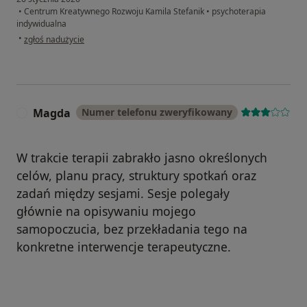
•
Centrum Kreatywnego Rozwoju Kamila Stefanik
•
psychoterapia
X 2011 Jak motywować uczniów do podejmowania
indywidualna
w opinii użytkownika Patryk
•
wysiłku i wytrwałości w działaniu (Centrum Kształcenia
zgłoś nadużycie
Kadr Oświatowych ,,Oświata-Lingwista” w Lublinie).
I 2011 Budowanie strategii pracy z dzieckiem
przejawiającym zaburzenia zachowania w środowisku
Magda
Numer telefonu zweryfikowany
M
szkolnym i rodzinnym (Lubelskie Samorządowe
Centrum Doskonalenia Nauczycieli).
W trakcie terapii zabrakło jasno określonych
XI 2010 Profilaktyka w szkole – FAS i ADHD (Centrum
celów, planu pracy, struktury spotkań oraz
Rozwiązywania Problemów Społecznych w
zadań między sesjami. Sesje polegały
Warszawie).
głównie na opisywaniu mojego
samopoczucia, bez przekładania tego na
V 2010 Bajkoterapia (Centrum Szkoleniowe Klanza w
konkretne interwencje terapeutyczne.
Lublinie).
II 2010 Trudności wychowawcze – jak sobie z nimi
radzić ? (Lubelskie Samorządowe Centrum