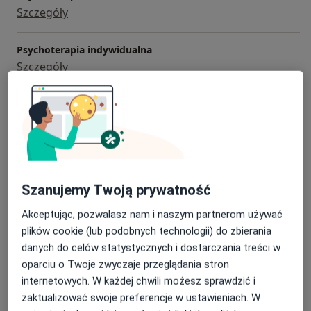
konferencjach oraz warsztatach, m. in.:
Szczegóły
VII 2022 Psychoterapia pacjentów z ryzykiem
Psychoterapia indywidualna
samouszkodzeń i samobójstw
Szczegóły
III 2022 Jak pracować z osobami, które doświadczyły
Psychoterapia depresji
okołoporodowej straty dziecka?
Szczegóły
I 2022 Co każdy psychoterapeuta powinien wiedzieć o
nowej klasyfikacji ICD-11?
Psychoterapia grupowa
Szczegóły
Szanujemy Twoją prywatność
X – XI 2021 Zaburzenia obsesyjno-kompulsyjne (OCD) i
zaburzenia z nimi związane w paradygmacie
Psychoterapia rodzinna
Akceptując, pozwalasz nam i naszym partnerom używać
poznawczo-behawioralnym
Szczegóły
plików cookie (lub podobnych technologii) do zbierania
danych do celów statystycznych i dostarczania treści w
IV 2021 Poznawczo-behawioralna terapia zaburzeń
+ 2 usługi
oparciu o Twoje zwyczaje przeglądania stron
osobowości borderline według A. Freemana
internetowych. W każdej chwili możesz sprawdzić i
zaktualizować swoje preferencje w ustawieniach. W
II 2021 Terapia poznawczo-behawioralna i
W jaki sposób ustalane są ceny?