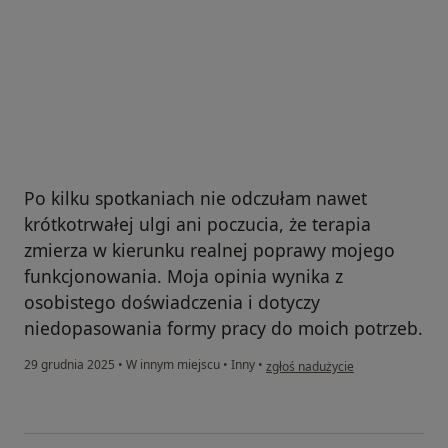
Doskonalenia Nauczycieli).
XII 2009 Skuteczne i konstruktywne sposoby
zapobiegania i niwelowania agresji w oparciu o
poznawczo-behawioralne metody zmiany zachowań
(Centrum Metodyczne Pomocy Psychologiczno-
Pedagogicznej w Warszawie).
Po kilku spotkaniach nie odczułam nawet
XI 2009 Dziecko niepełnosprawne w szkole masowej
krótkotrwałej ulgi ani poczucia, że terapia
(Stowarzyszenie Pomocy Dzieciom i Młodzieży
zmierza w kierunku realnej poprawy mojego
Niepełnosprawnej Słoneczko w Lublinie).
funkcjonowania. Moja opinia wynika z
osobistego doświadczenia i dotyczy
X 2008 Wzmocnienie potencjału kadr pomocy i
niedopasowania formy pracy do moich potrzeb.
integracji społecznej (Regionalny Ośrodek Polityki
Społecznej w Lublinie.
w opinii użytkownika Magda
29 grudnia 2025
•
W innym miejscu
•
Inny
•
zgłoś nadużycie
IV 2008 Praca z dziećmi z zaburzeniami zachowania
(Stowarzyszenie Jestem w Lublinie).