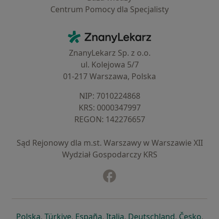
Centrum Pomocy dla Specjalisty
Kontakt
ZnanyLekarz - Strona główna
ZnanyLekarz Sp. z o.o.
ul. Kolejowa 5/7
01-217 Warszawa, Polska
NIP: ⁠7010224868
KRS: ⁠0000347997
REGON: ⁠142276657
Sąd Rejonowy dla m.st. Warszawy w Warszawie XII
Wydział Gospodarczy KRS
Facebook
otwiera się w nowej karcie
otwiera się w nowej karcie
otwiera się w nowej karcie
otwiera się w nowej karcie
otwiera się w nowej karci
otwiera się
otwi
Polska
,
Türkiye
,
España
,
Italia
,
Deutschland
,
Česko
,