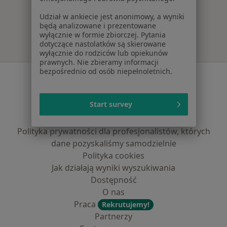
Więcej w kategorii: Najczęście leczone chorob
Udział w ankiecie jest anonimowy, a wyniki
będą analizowane i prezentowane
wyłącznie w formie zbiorczej. Pytania
dotyczące nastolatków są skierowane
wyłącznie do rodziców lub opiekunów
prawnych. Nie zbieramy informacji
bezpośrednio od osób niepełnoletnich.
Serwis
Regulamin
Start survey
Polityka prywatności pacjentów
Polityka prywatności profesjonalistów
Polityka prywatności dla profesjonalistów, których
dane pozyskaliśmy samodzielnie
Polityka cookies
Jak działają wyniki wyszukiwania
Dostępność
O nas
Praca
Rekrutujemy!
Partnerzy