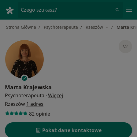
Me
Czego szukasz?
Strona Główna
Psychoterapeuta
Rzeszów
Marta Kr
Zmień miasto
Marta Krajewska
O specjalizacjach
Psychoterapeuta
·
Więcej
Rzeszów
1 adres
82 opinie
Pokaż dane kontaktowe