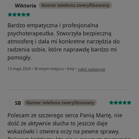
Wiktoria
Numer telefonu zweryfikowany
wychowawczych (Body and Mind w Warszawie).
W
30 IX-X 2014 Szkolenie: Praca z dziećmi z zaburzonym
Bardzo empatyczna i profesjonalna
zachowaniem. (ROPS Lublin).
psychoterapeutka. Stworzyła bezpieczną
atmosferę i dała mi konkretne narzędzia do
IV 2014 Terapia grupowa dzieci metodą psychodramy.
radzenia sobie, które naprawdę bardzo mi
(Marek Rodziewicz, Stalowa Wola).
pomogły.
VI 2013 Trener grupowy treningu zastępowania agresji
w opinii użytkownika Wiktoria
13 maja 2026
•
W innym miejscu
•
Inny
•
zgłoś nadużycie
ART® (Szkolenia i Terapia Zachowania – Ewa
Morawska w Warszawie).
V 2013 Trening Kontroli Złości ART® (Szkolenia i
Terapia Zachowania – Ewa Morawska w Warszawie).
SB
Numer telefonu zweryfikowany
S
Polecam ze szczerego serca Panią Martę, nie
III 2013 Diagnoza Rodziny (ANIMA – usługi
dość że aktywnie słucha to jeszcze daje
psychologiczne w Warszawie).
wskazówki i otwiera oczy na pewne sprawy.