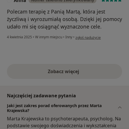
Anna
A
Polecam terapię z Panią Martą, która jest
życzliwą i wyrozumiałą osobą. Dzięki jej pomocy
udało mi się osiągnąć wyznaczone cele.
w opinii użytkownika Anna
4 kwietnia 2025
•
W innym miejscu
•
Inny
•
zgłoś nadużycie
Zobacz więcej
opinie powyżej
Najczęściej zadawane pytania
Jaki jest zakres porad oferowanych przez Marta
Krajewska?
Marta Krajewska to psychoterapeuta, psycholog. Na
podstawie swojego doświadczenia i wykształcenia