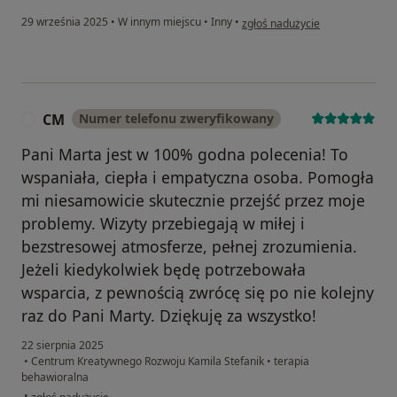
w opinii użytkownika Kamil
29 września 2025
•
W innym miejscu
•
Inny
•
zgłoś nadużycie
CM
Numer telefonu zweryfikowany
C
Pani Marta jest w 100% godna polecenia! To
wspaniała, ciepła i empatyczna osoba. Pomogła
mi niesamowicie skutecznie przejść przez moje
problemy. Wizyty przebiegają w miłej i
bezstresowej atmosferze, pełnej zrozumienia.
Jeżeli kiedykolwiek będę potrzebowała
wsparcia, z pewnością zwrócę się po nie kolejny
raz do Pani Marty. Dziękuję za wszystko!
22 sierpnia 2025
•
Centrum Kreatywnego Rozwoju Kamila Stefanik
•
terapia
behawioralna
w opinii użytkownika CM
•