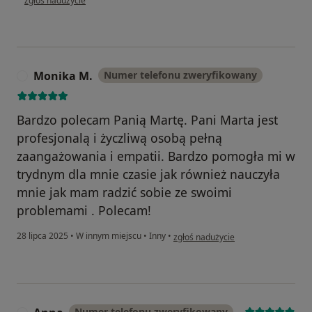
zgłoś nadużycie
Monika M.
Numer telefonu zweryfikowany
M
Bardzo polecam Panią Martę. Pani Marta jest
profesjonalą i życzliwą osobą pełną
zaangażowania i empatii. Bardzo pomogła mi w
trydnym dla mnie czasie jak również nauczyła
mnie jak mam radzić sobie ze swoimi
problemami . Polecam!
w opinii użytkownika Monika M.
28 lipca 2025
•
W innym miejscu
•
Inny
•
zgłoś nadużycie
Numer telefonu zweryfikowany