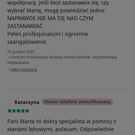
współpracę. Jeśli ktoś zastanawia się, czy
wybrać Martę, mogę powiedzieć jedno:
NAPRAWDE NIE MA SIĘ NAD CZYM
ZASTANAWIAĆ.
Pełen profesjonalizm i ogromne
zaangażowanie.
25 grudnia 2025
•
Centrum Kreatywnego Rozwoju Kamila Stefanik
•
psychoterapia
indywidualna
w opinii użytkownika Patryk
•
zgłoś nadużycie
Katarzyna
Numer telefonu zweryfikowany
K
Pani Marta to dobry specjalista w pomocy z
stanami lękowymi, polecam. Odpowiednie