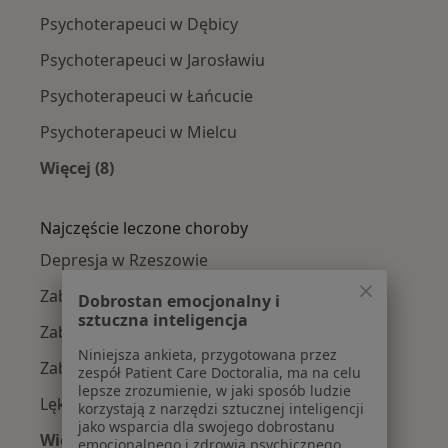
Psychoterapeuci w Dębicy
Psychoterapeuci w Jarosławiu
Psychoterapeuci w Łańcucie
Psychoterapeuci w Mielcu
Więcej (8)
Więcej w kategorii: W pobliżu Rzeszowa
Najczęście leczone choroby
Depresja w Rzeszowie
Zaburzenia lękowe w Rzeszowie
Dobrostan emocjonalny i
sztuczna inteligencja
Zaburzenia nastroju w Rzeszowie
Niniejsza ankieta, przygotowana przez
Zaburzenia emocjonalne w Rzeszowie
zespół Patient Care Doctoralia, ma na celu
lepsze zrozumienie, w jaki sposób ludzie
Lęki w Rzeszowie
korzystają z narzędzi sztucznej inteligencji
jako wsparcia dla swojego dobrostanu
Więcej (15)
emocjonalnego i zdrowia psychicznego.