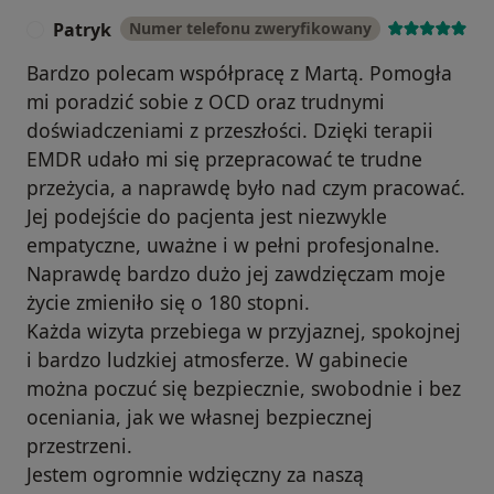
Patryk
Numer telefonu zweryfikowany
X 2006 Przemoc w rodzinie i sposoby jej
P
przeciwdziałania: Praca z osobami dorosłymi –
Bardzo polecam współpracę z Martą. Pomogła
ofiarami i sprawcami przemocy domowej (Lubelski
mi poradzić sobie z OCD oraz trudnymi
Ośrodek Psychoprofilaktyki i Terapii).
doświadczeniami z przeszłości. Dzięki terapii
EMDR udało mi się przepracować te trudne
przeżycia, a naprawdę było nad czym pracować.
Jej podejście do pacjenta jest niezwykle
empatyczne, uważne i w pełni profesjonalne.
Naprawdę bardzo dużo jej zawdzięczam moje
życie zmieniło się o 180 stopni.
Każda wizyta przebiega w przyjaznej, spokojnej
i bardzo ludzkiej atmosferze. W gabinecie
można poczuć się bezpiecznie, swobodnie i bez
oceniania, jak we własnej bezpiecznej
przestrzeni.
Jestem ogromnie wdzięczny za naszą