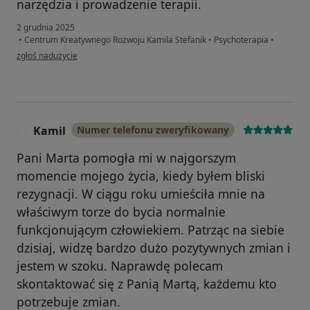
narzędzia i prowadzenie terapii.
2 grudnia 2025
•
Centrum Kreatywnego Rozwoju Kamila Stefanik
•
Psychoterapia
•
w opinii użytkownika Katarzyna
zgłoś nadużycie
Kamil
Numer telefonu zweryfikowany
K
Pani Marta pomogła mi w najgorszym
momencie mojego życia, kiedy byłem bliski
rezygnacji. W ciągu roku umieściła mnie na
właściwym torze do bycia normalnie
funkcjonującym człowiekiem. Patrząc na siebie
dzisiaj, widzę bardzo dużo pozytywnych zmian i
jestem w szoku. Naprawdę polecam
skontaktować się z Panią Martą, każdemu kto
potrzebuje zmian.