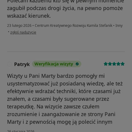
Polecam każdemu kto się w pewnym momencie
XII 2012 Zapobieganie wypaleniu zawodowemu
zagubił podczas drogi życia, na pewno pomoże
(Fundacja Rozwoju Demokracji Lokalnej – Regionalny
Ośrodek w Lublinie).
wskazać kierunek.
23 lutego 2026
•
Centrum Kreatywnego Rozwoju Kamila Stefanik
•
Inny
XII 2012 Komunikacja i rozwiązywanie konfliktów
w opinii użytkownika SB
•
zgłoś nadużycie
(Stowarzyszenie SOS Wioski Dziecięce w Biłgoraju).
X 2012 Komunikaty odważne – trening asertywności
(Diada – Gabinet psychologiczny i
Patryk
Weryfikacja wizyty
psychoterapeutyczny w Warszawie).
P
Wizyty u Pani Marty bardzo pomogły mi
V 2012 Syndrom Nieadekwatnych Osiągnięć – dlaczego
usystematyzować już posiadaną wiedzę, ale też
osiągnięcia uczniów są niższe w odniesieniu do ich
efektywnie wdrażać techniki, które czasami już
możliwości? (Niepubliczna Placówka Doskonalenia
znałem, a czasami były sugerowane przez
Nauczycieli w Kraśniku)
terapeutkę. Na wizycie zawsze czułem
zrozumienie i zaangażowanie ze strony Pani
XII 2011 Rozwój psychoseksualny dzieci i młodzieży.
Prawidłowości i problemy (Instytut Szkoleń i Analiz
Marty i z pewnością mogę ją polecić innym
Gospodarczych w Lublinie).
26 stycznia 2026