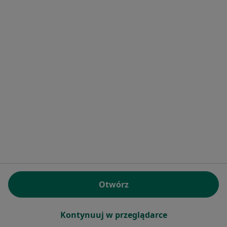
Specjalistyczna Praktyka Psychoterapii
Ireneusz Marciniec
Psychoterapia
ul. Rynek 11 (wejście od strony podwórza), Lesko
•
Mapa
Psychoterapia indywidualna
Brak dostępnych specjalistów z wolnymi terminami w tym centrum medycznym.
Pokaż profil
Otwórz
Kontynuuj w przeglądarce