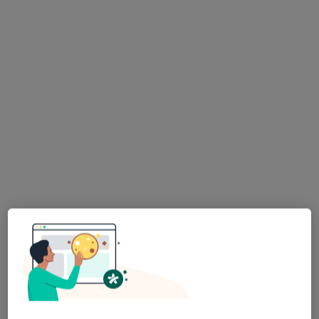
Psychoterapia indywidualna
200 zł
Specjalista nie oferuje umawiania online pod tym adresem.
Poproś o wizytę
Bezpieczne płatności
mgr Jacek Trzęsimiech
·
Więcej
Psychoterapeuta, Psycholog
9 opinii
ul. Lubelska 101/63, Rzeszów
•
Mapa
HEALIO Instytut Psychoterapii Justyna Rać