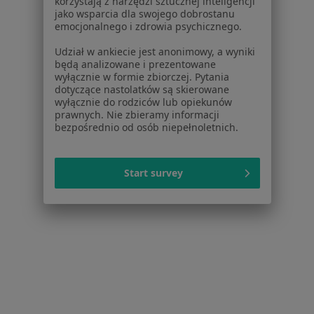
korzystają z narzędzi sztucznej inteligencji
jako wsparcia dla swojego dobrostanu
emocjonalnego i zdrowia psychicznego.
Udział w ankiecie jest anonimowy, a wyniki
będą analizowane i prezentowane
wyłącznie w formie zbiorczej. Pytania
mgr Joanna Zasuń
dotyczące nastolatków są skierowane
wyłącznie do rodziców lub opiekunów
·
Więcej
Psychoterapeuta certyfikowany
prawnych. Nie zbieramy informacji
bezpośrednio od osób niepełnoletnich.
Daszyńskiego 13/2, Łańcut
•
Mapa
Gabinet psychoterapii Joanna Zasuń
Konsultacja psychoterapeutyczna
od 150 zł
Start survey
Specjalista nie oferuje umawiania online pod tym adresem.
Poproś o wizytę