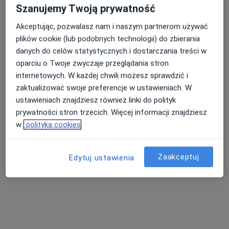
Szanujemy Twoją prywatność
Psychoterapia indywidualna
200 zł
Akceptując, pozwalasz nam i naszym partnerom używać
Specjalista nie oferuje umawiania online pod tym adresem.
plików cookie (lub podobnych technologii) do zbierania
Poproś o wizytę
danych do celów statystycznych i dostarczania treści w
oparciu o Twoje zwyczaje przeglądania stron
internetowych. W każdej chwili możesz sprawdzić i
zaktualizować swoje preferencje w ustawieniach. W
ustawieniach znajdziesz również linki do polityk
prywatności stron trzecich. Więcej informacji znajdziesz
w
polityka cookies
Zaakceptuj
Edytuj ustawienia
Bezpieczne płatności
mgr Barbara Kaźmierczak
·
Więcej
Psychoterapeuta, Psycholog
72 opinie
Adres
Online