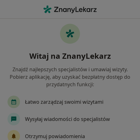
Me
Psychoterapeuta • Łańcut, podkarpackie
Filtry
Mapa
Polecani psychoterapeuci w Łańcucie
Witaj na ZnanyLekarz
Jak działają wyniki wyszukiwania
Znajdź najlepszych specjalistów i umawiaj wizyty.
Pobierz aplikację, aby uzyskać bezpłatny dostęp do
przydatnych funkcji:
Łatwo zarządzaj swoimi wizytami
Wysyłaj wiadomości do specjalistów
mgr Magdalena Tama
·
Psychoterapeuta, Psycholog, Psychoterapeutka uzależnień
Otrzymuj powiadomienia