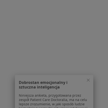
mgr Ireneusz Marciniec
·
Więcej
Psychoterapeuta
9 opinii
ul. Rynek 11 (wejście od strony podwórza), Lesko
•
Mapa
Specjalistyczna Praktyka Psychoterapii Ireneusz Marciniec
Psychoterapia indywidualna
Brak ceny
Specjalista nie oferuje umawiania online pod tym adresem.
Dobrostan emocjonalny i
Poproś o wizytę
sztuczna inteligencja
Niniejsza ankieta, przygotowana przez
zespół Patient Care Doctoralia, ma na celu
lepsze zrozumienie, w jaki sposób ludzie