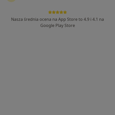
Więcej
4 opinie
Adres
Online
Nasza średnia ocena na App Store to 4.9 i 4.1 na
Google Play Store
Świętego Rocha 65, Rzeszów
•
Mapa
Aurum Centrum Psychologiczne
Konsultacja psychoterapeutyczna
220 zł
Specjalista nie oferuje umawiania online pod tym adresem.
Poproś o wizytę