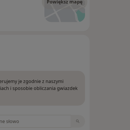
Powiększ mapę
rujemy je zgodnie z naszymi
iach i sposobie obliczania gwiazdek
ięcej o opiniach
niach