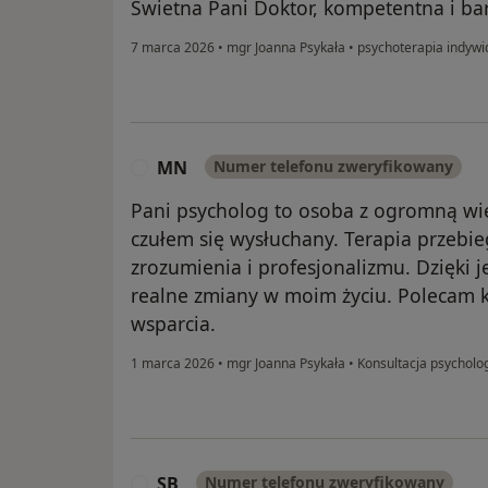
Świetna Pani Doktor, kompetentna i b
7 marca 2026
•
mgr Joanna Psykała
•
psychoterapia indywi
MN
Numer telefonu zweryfikowany
M
Pani psycholog to osoba z ogromną wie
czułem się wysłuchany. Terapia przebi
zrozumienia i profesjonalizmu. Dzięki 
realne zmiany w moim życiu. Polecam 
wsparcia.
1 marca 2026
•
mgr Joanna Psykała
•
Konsultacja psycholo
SB
Numer telefonu zweryfikowany
S