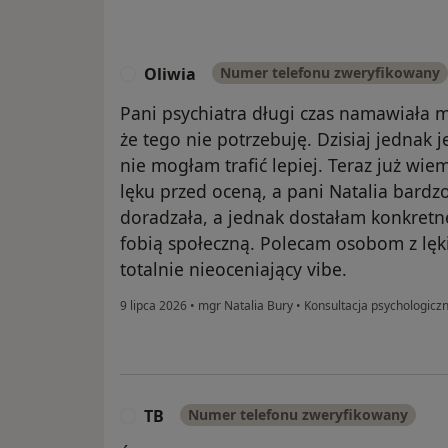
Oliwia
Numer telefonu zweryfikowany
O
Pani psychiatra długi czas namawiała 
że tego nie potrzebuję. Dzisiaj jednak 
nie mogłam trafić lepiej. Teraz już wie
lęku przed oceną, a pani Natalia bardz
doradzała, a jednak dostałam konkretn
fobią społeczną. Polecam osobom z lę
totalnie nieoceniający vibe.
9 lipca 2026
•
mgr Natalia Bury
•
Konsultacja psychologicz
TB
Numer telefonu zweryfikowany
T