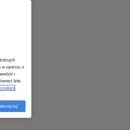
odobnych
i w oparciu o
awdzić i
wnież linki
 cookies
akceptuj