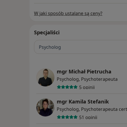
W jaki sposób ustalane są ceny?
Specjaliści
Psycholog
mgr Michał Pietrucha
Psycholog, Psychoterapeuta
5 opinii
mgr Kamila Stefanik
Psycholog, Psychoterapeuta cer
51 opinii