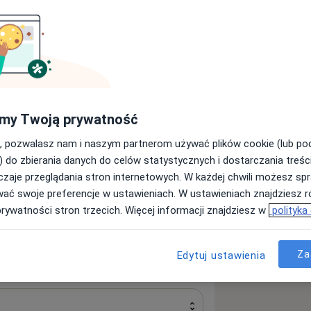
Szukaj innej specjalizacji
my Twoją prywatność
nik to miejsce gdzie tworzymy zespół
, pozwalasz nam i naszym partnerom używać plików cookie (lub p
tale podnosimy swoje kształcenie
) do zbierania danych do celów statystycznych i dostarczania treśc
tatach, konferencjach. Pracujemy pod
zaje przeglądania stron internetowych. W każdej chwili możesz spr
 każdego pacjenta. W pracy
wać swoje preferencje w ustawieniach. W ustawieniach znajdziesz ró
, DBT, terapie schematów oraz
prywatności stron trzecich. Więcej informacji znajdziesz w
polityka
niu tego, czego pragną, w
Za
Edytuj ustawienia
ganiu po nieznane im dotąd własne