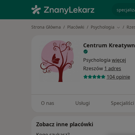
specjaliz
Strona Główna
Placówki
Psychologia
Rze
Zmień mi
Centrum Kreatywne
Psychologia
więcej
Rzeszów
1 adres
104 opinie
O nas
Usługi
Specjaliści
Zobacz inne placówki
Kogo szukasz?