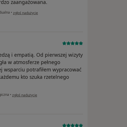
ardzo zaangażowana.
w opinii użytkownika TB
dualna
•
zgłoś nadużycie
dzą i empatią. Od pierwszej wizyty
egła w atmosferze pełnego
jej wsparciu potrafiłem wypracować
każdemu kto szuka rzetelnego
w opinii użytkownika MN
giczna
•
zgłoś nadużycie