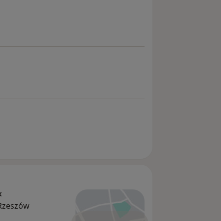
k
4 Rzeszów