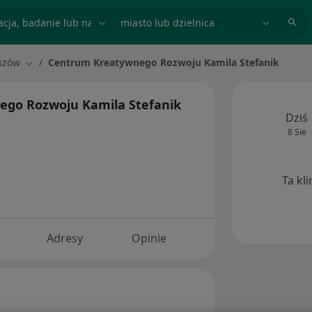
acja, badanie lub nazwisko
miasto lub dzielnica
szów
Centrum Kreatywnego Rozwoju Kamila Stefanik
asto
Zmień miasto
go Rozwoju Kamila Stefanik
Dziś
8 Sie
Ta kl
Adresy
Opinie