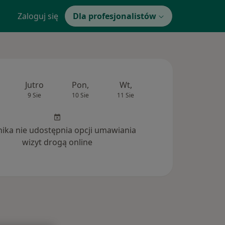
Zaloguj się
Dla profesjonalistów
Jutro
Pon,
Wt,
Śr,
Czw
9 Sie
10 Sie
11 Sie
12 Sie
13 Si
inika nie udostępnia opcji umawiania
wizyt drogą online