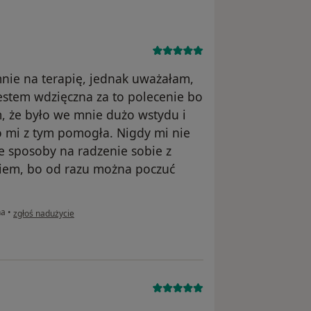
mnie na terapię, jednak uważałam,
jestem wdzięczna za to polecenie bo
m, że było we mnie dużo wstydu i
o mi z tym pomogła. Nigdy mi nie
e sposoby na radzenie sobie z
kiem, bo od razu można poczuć
w opinii użytkownika Oliwia
na
•
zgłoś nadużycie