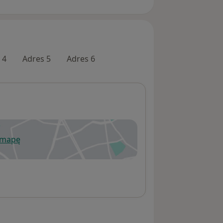
 4
Adres 5
Adres 6
 mapę
wiera się w nowej karcie