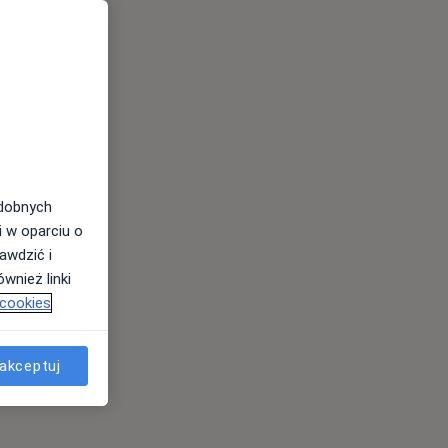
odobnych
i w oparciu o
awdzić i
wnież linki
 cookies
akceptuj