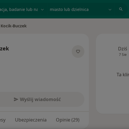
acja, badanie lub nazwisko
miasto lub dzielnica
 Kocik-Buczek
to
czek
Dziś
7 Sie
jalizacjach
Ta kl
Wyślij wiadomość
esy
Ubezpieczenia
Opinie (29)