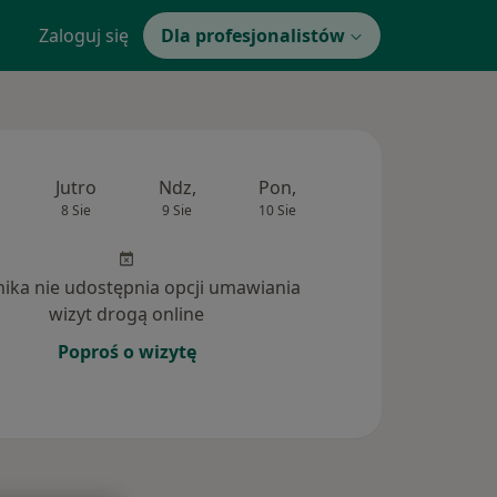
Zaloguj się
Dla profesjonalistów
Jutro
Ndz,
Pon,
Wt,
Śr,
8 Sie
9 Sie
10 Sie
11 Sie
12 Si
inika nie udostępnia opcji umawiania
wizyt drogą online
Poproś o wizytę