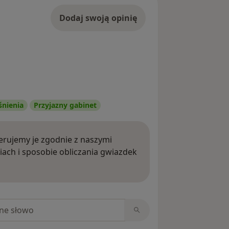
Dodaj swoją opinię
śnienia
Przyjazny gabinet
rujemy je zgodnie z naszymi
iach i sposobie obliczania gwiazdek
ięcej o opiniach
niach