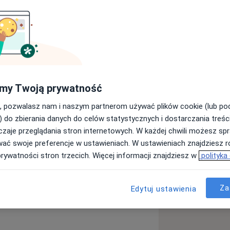
 Akademii Medycznej w Krakowie.
z chorobami dzieci.
Jako specjalista pediatrii uzyskałam specjalizacje z pulmonologii i alergologii.
zenie w leczeniu chorób alergicznych
my Twoją prywatność
, pozwalasz nam i naszym partnerom używać plików cookie (lub p
ologiczną dla Dzieci i Dorosłych w
) do zbierania danych do celów statystycznych i dostarczania treśc
zaje przeglądania stron internetowych. W każdej chwili możesz spr
kontakcie z Pacjentami uzupełniam
wać swoje preferencje w ustawieniach. W ustawieniach znajdziesz ró
prywatności stron trzecich. Więcej informacji znajdziesz w
polityka
ch i uczestnicząc w sympozjach
Za
Edytuj ustawienia
zapalenie skóry
Astma oskrzelowa