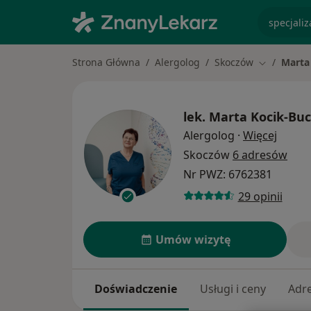
specjaliz
Strona Główna
Alergolog
Skoczów
Marta
Zmień mias
lek.
Marta Kocik-Bu
O spec
Alergolog
·
Więcej
Skoczów
6 adresów
Nr PWZ: 6762381
29 opinii
Umów wizytę
Doświadczenie
Usługi i ceny
Adr