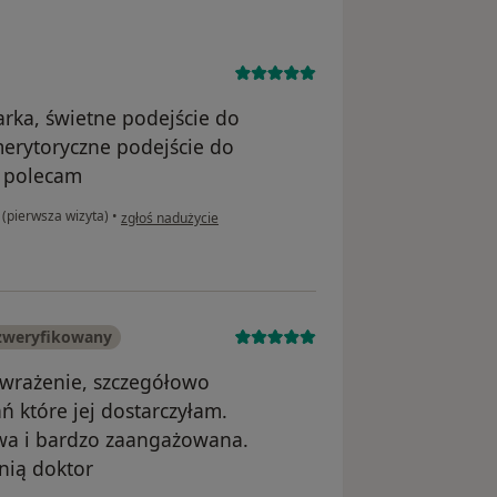
arka, świetne podejście do
merytoryczne podejście do
a polecam
w opinii użytkownika eMF
 (pierwsza wizyta)
•
zgłoś nadużycie
zweryfikowany
 wrażenie, szczegółowo
ń które jej dostarczyłam.
iwa i bardzo zaangażowana.
nią doktor