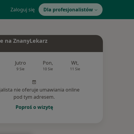
Zaloguj się
Dla profesjonalistów
e na ZnanyLekarz
Jutro
Pon,
Wt,
Śr,
Czw
9 Sie
10 Sie
11 Sie
12 Sie
13 Si
jalista nie oferuje umawiania online
pod tym adresem.
Poproś o wizytę
tania (2)