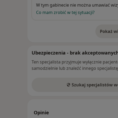
Dostępność
W tym gabinecie nie można umawiać wizy
Co mam zrobić w tej sytuacji?
Pokaż wi
o 
Ubezpieczenia - brak akceptowanyc
Ten specjalista przyjmuje wyłącznie pacje
samodzielnie lub znaleźć innego specjalist
Szukaj specjalistów 
Opinie