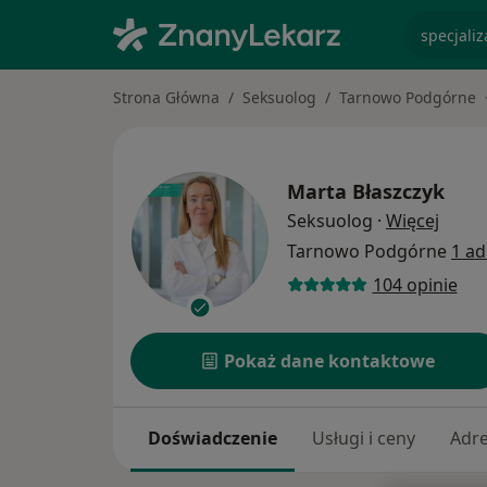
specjaliz
Strona Główna
Seksuolog
Tarnowo Podgórne
Marta Błaszczyk
O spe
Seksuolog
·
Więcej
Tarnowo Podgórne
1 ad
104 opinie
Pokaż dane kontaktowe
Doświadczenie
Usługi i ceny
Adr