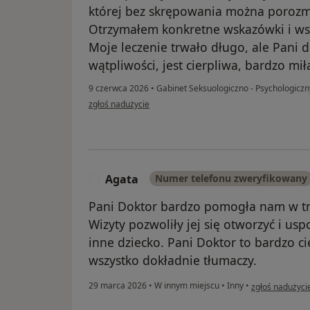
której bez skrępowania można poroz
Otrzymałem konkretne wskazówki i ws
Moje leczenie trwało długo, ale Pani 
wątpliwości, jest cierpliwa, bardzo miła
9 czerwca 2026
•
Gabinet Seksuologiczno - Psychologicz
w opinii użytkownika mariusz
zgłoś nadużycie
Agata
Numer telefonu zweryfikowany
A
Pani Doktor bardzo pomogła nam w tr
Wizyty pozwoliły jej się otworzyć i usp
inne dziecko. Pani Doktor to bardzo ci
wszystko dokładnie tłumaczy.
w opinii użytko
29 marca 2026
•
W innym miejscu
•
Inny
•
zgłoś nadużyci