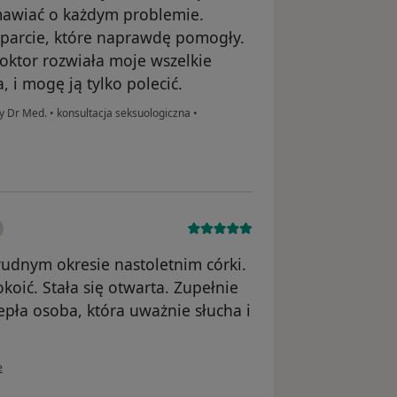
mawiać o każdym problemie.
parcie, które naprawdę pomogły.
doktor rozwiała moje wszelkie
, i mogę ją tylko polecić.
ny Dr Med.
•
konsultacja seksuologiczna
•
udnym okresie nastoletnim córki.
okoić. Stała się otwarta. Zupełnie
epła osoba, która uważnie słucha i
wnika Agata
e