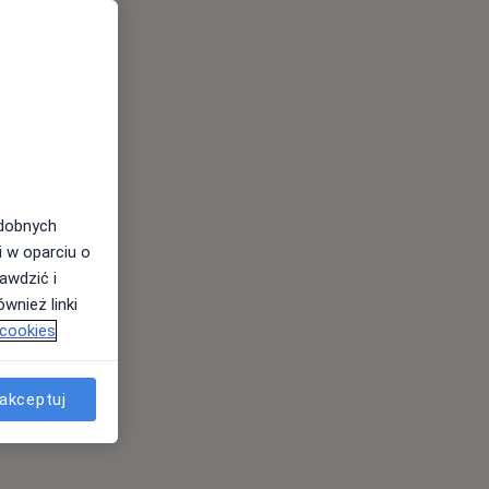
odobnych
i w oparciu o
awdzić i
wnież linki
 cookies
akceptuj