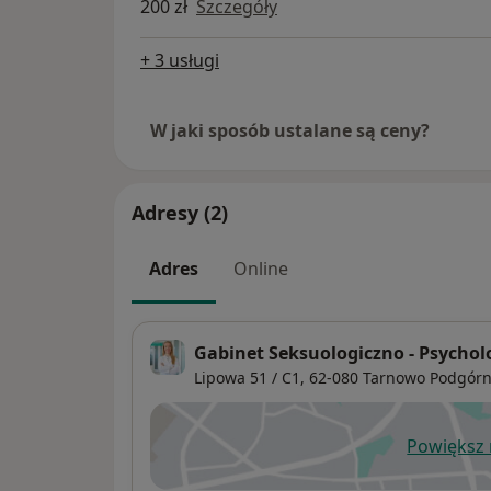
200 zł
Szczegóły
+ 3 usługi
W jaki sposób ustalane są ceny?
Adresy (2)
Adres
Online
Gabinet Seksuologiczno - Psychol
Lipowa 51 / C1,
62-080
Tarnowo Podgór
Powiększ
ot