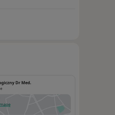
ogiczny Dr Med.
ne
 mapę
wiera się w nowej karcie