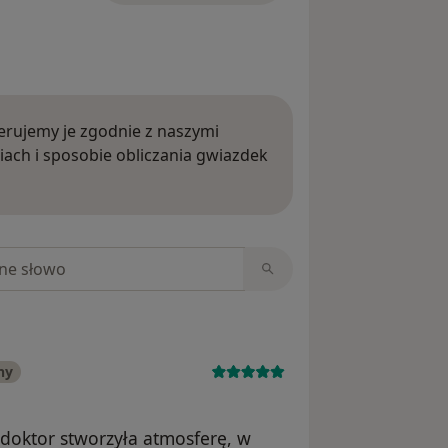
rujemy je zgodnie z naszymi
iach i sposobie obliczania gwiazdek
ięcej o opiniach
niach
ny
 doktor stworzyła atmosferę, w