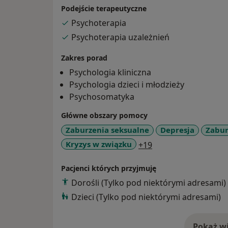
nastroju i lękowymi, relacjami w związkac
Serdecznie zapraszam :).
Podejście terapeutyczne
pacjentom przewlekle lub ciężko chorym i 
Psychoterapia
pacjentów - m. in. opiniowanie transpłcio
Psychoterapia uzależnień
Wspieram również klientów w zakresie do
indywidualny plan działania. Ma to na celu
Zakres porad
osiąganie celów i awansów zawodowych. Se
Psychologia kliniczna
prowadzić w języku niemieckim lub angiels
Psychologia dzieci i młodzieży
Psychosomatyka
Główne obszary pomocy
Zaburzenia seksualne
Depresja
Zabur
a11y_sr_more_dise
Kryzys w związku
+19
Pacjenci których przyjmuję
Dorośli (Tylko pod niektórymi adresami)
Dzieci (Tylko pod niektórymi adresami)
Pokaż wi