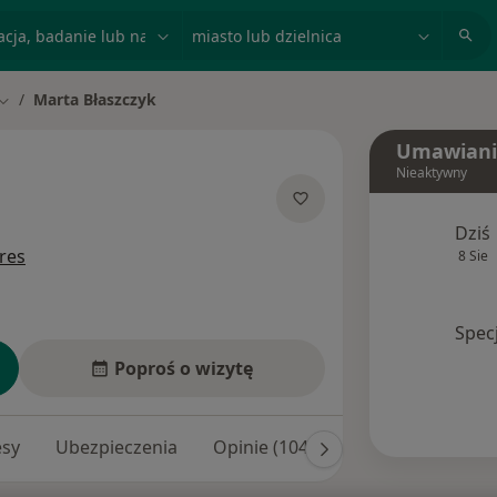
acja, badanie lub nazwisko
miasto lub dzielnica
Marta Błaszczyk
Zmień miasto
Umawiani
Nieaktywny
cjalizacjach
Dziś
res
8 Sie
Spec
Poproś o wizytę
esy
Ubezpieczenia
Opinie (104)
Odpowiedzi na py