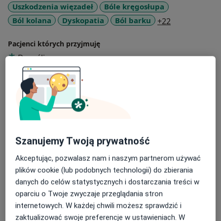
Uszkodzenia więzadeł
Bóle kręgosłupa
a11y_sr_more
Ból kolana
Dyskopatia
Ból barku
+22
Pacjenci których przyjmuję
Dorośli
Dzieci
Rodzaje konsultacji
Stacjonarne
Zobacz lokalizacje (3)
Zdjęcia i filmy
Szanujemy Twoją prywatność
Akceptując, pozwalasz nam i naszym partnerom używać
plików cookie (lub podobnych technologii) do zbierania
danych do celów statystycznych i dostarczania treści w
oparciu o Twoje zwyczaje przeglądania stron
internetowych. W każdej chwili możesz sprawdzić i
Zobacz galerię (1)
zaktualizować swoje preferencje w ustawieniach. W