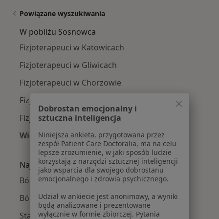
Powiązane wyszukiwania
W pobliżu Sosnowca
Fizjoterapeuci w Katowicach
Fizjoterapeuci w Gliwicach
Fizjoterapeuci w Chorzowie
Fizjoterapeuci w Tychach
Dobrostan emocjonalny i
sztuczna inteligencja
Fizjoterapeuci w Zabrzu
Niniejsza ankieta, przygotowana przez
Więcej (14)
zespół Patient Care Doctoralia, ma na celu
Więcej w kategorii: W pobliżu Sosnowca
lepsze zrozumienie, w jaki sposób ludzie
korzystają z narzędzi sztucznej inteligencji
Najczęście leczone choroby
jako wsparcia dla swojego dobrostanu
emocjonalnego i zdrowia psychicznego.
Bóle kręgosłupa w Sosnowcu
Udział w ankiecie jest anonimowy, a wyniki
Ból kolana w Sosnowcu
będą analizowane i prezentowane
wyłącznie w formie zbiorczej. Pytania
Stany pourazowe w Sosnowcu