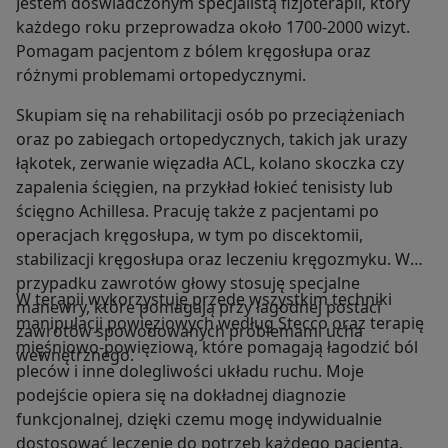
Jestem doświadczonym specjalistą fizjoterapii, który
każdego roku przeprowadza około 1700-2000 wizyt.
Pomagam pacjentom z bólem kręgosłupa oraz
różnymi problemami ortopedycznymi.
Skupiam się na rehabilitacji osób po przeciążeniach
oraz po zabiegach ortopedycznych, takich jak urazy
łąkotek, zerwanie więzadła ACL, kolano skoczka czy
zapalenia ścięgien, na przykład łokieć tenisisty lub
ścięgno Achillesa. Pracuję także z pacjentami po
operacjach kręgosłupa, w tym po discektomii,
stabilizacji kręgosłupa oraz leczeniu kręgozmyku. W
przypadku zawrotów głowy stosuję specjalne
W terapii wykorzystuję przede wszystkim techniki
manewry, które pomagają przy łagodnej postaci
manipulacji powięziowych według Stecco oraz terapię
zawrotów spowodowanych problemami ucha
mięśniowo-powięziową, które pomagają łagodzić ból
wewnętrznego.
pleców i inne dolegliwości układu ruchu. Moje
podejście opiera się na dokładnej diagnozie
funkcjonalnej, dzięki czemu mogę indywidualnie
dostosować leczenie do potrzeb każdego pacjenta.