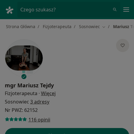
Me
Czego szukasz?
Strona Główna
Fizjoterapeuta
Sosnowiec
Mariusz T
Zmień miasto
mgr
Mariusz Tejdy
O specjalizacjach
Fizjoterapeuta
·
Więcej
Sosnowiec
3 adresy
Nr PWZ: 62152
116 opinii