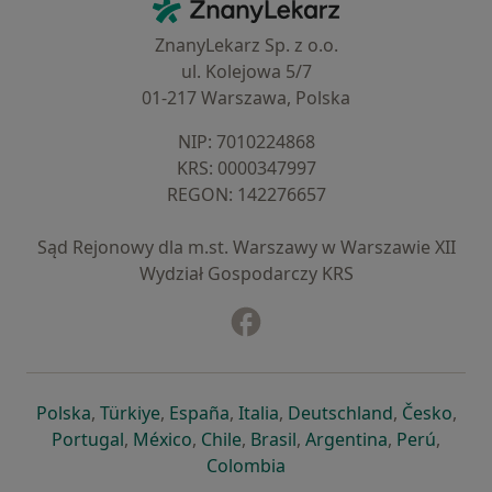
ZnanyLekarz - Strona główna
ZnanyLekarz Sp. z o.o.
ul. Kolejowa 5/7
01-217 Warszawa, Polska
NIP: ⁠7010224868
KRS: ⁠0000347997
REGON: ⁠142276657
Sąd Rejonowy dla m.st. Warszawy w Warszawie XII
Wydział Gospodarczy KRS
Facebook
otwiera się w nowej karcie
otwiera się w nowej karcie
otwiera się w nowej karcie
otwiera się w nowej karcie
otwiera się w nowej karci
otwiera się
otwi
Polska
,
Türkiye
,
España
,
Italia
,
Deutschland
,
Česko
,
otwiera się w nowej karcie
otwiera się w nowej karcie
otwiera się w nowej karcie
otwiera się w nowej kar
otwiera się 
otwier
Portugal
,
México
,
Chile
,
Brasil
,
Argentina
,
Perú
,
otwiera się w nowej karc
Colombia