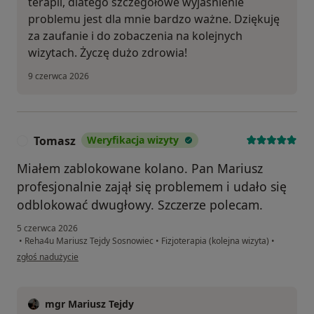
terapii, dlatego szczegółowe wyjaśnienie
problemu jest dla mnie bardzo ważne. Dziękuję
za zaufanie i do zobaczenia na kolejnych
wizytach. Życzę dużo zdrowia!
9 czerwca 2026
Tomasz
Weryfikacja wizyty
T
Miałem zablokowane kolano. Pan Mariusz
profesjonalnie zajął się problemem i udało się
odblokować dwugłowy. Szczerze polecam.
5 czerwca 2026
•
Reha4u Mariusz Tejdy Sosnowiec
•
Fizjoterapia (kolejna wizyta)
•
w opinii użytkownika Tomasz
zgłoś nadużycie
mgr Mariusz Tejdy