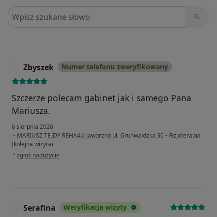
Szukaj w opiniach
Zbyszek
Numer telefonu zweryfikowany
Z
Szczerze polecam gabinet jak i samego Pana
Mariusza.
6 sierpnia 2026
•
MARIUSZ TEJDY REHA4U Jaworzno ul. Grunwaldzka 30
•
Fizjoterapia
(kolejna wizyta)
w opinii użytkownika Zbyszek
•
zgłoś nadużycie
Serafina
Weryfikacja wizyty
S