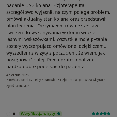
badanie USG kolana. Fizjoterapeuta
szczegółowo wyjaśnił, na czym polega problem,
omówił aktualny stan kolana oraz przedstawił
plan leczenia. Otrzymałem również zestaw
ćwiczeń do wykonywania w domu wraz z
jasnymi wskazówkami. Wszystkie moje pytania
zostały wyczerpująco omówione, dzięki czemu
wyszedłem z wizyty z poczuciem, że wiem, jak
postępować dalej. Pełen profesjonalizm i
bardzo dobre podejście do pacjenta.
4 sierpnia 2026
•
Reha4u Mariusz Tejdy Sosnowiec
•
Fizjoterapia (pierwsza wizyta)
•
w opinii użytkownika Mariusz
zgłoś nadużycie
Ai
Weryfikacja wizyty
A