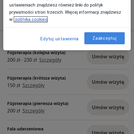
ustawieniach znajdziesz również linki do polityk
prywatności stron trzecich. Więcej informacji znajdziesz
Pokaż więcej
w
polityka cookies
o doświadczeniu
Zaakceptuj
Edytuj ustawienia
Usługi i ceny
Fizjoterapia (kolejna wizyta)
Umów wizytę
200 zł - 230 zł
Szczegóły
Fizjoterapia (krótsza wizyta)
Umów wizytę
150 zł
Szczegóły
Fizjoterapia (pierwsza wizyta)
Umów wizytę
200 zł
Szczegóły
Fala uderzeniowa
Umów wizytę