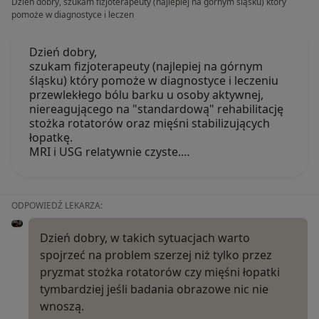
Dzień dobry, szukam fizjoterapeuty (najlepiej na górnym śląsku) który
pomoże w diagnostyce i leczen
Dzień dobry,
szukam fizjoterapeuty (najlepiej na górnym
śląsku) który pomoże w diagnostyce i leczeniu
przewlekłego bólu barku u osoby aktywnej,
niereagującego na "standardową" rehabilitację
stożka rotatorów oraz mięśni stabilizujących
łopatkę.
MRI i USG relatywnie czyste.…
ODPOWIEDŹ LEKARZA:
Dzień dobry, w takich sytuacjach warto
spojrzeć na problem szerzej niż tylko przez
pryzmat stożka rotatorów czy mięśni łopatki
tymbardziej jeśli badania obrazowe nic nie
wnoszą.