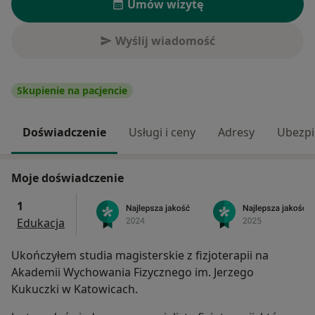
Umów wizytę
Wyślij wiadomość
Skupienie na pacjencie
Doświadczenie
Usługi i ceny
Adresy
Ubezpi
Moje doświadczenie
1
Edukacja
Ukończyłem studia magisterskie z fizjoterapii na
Akademii Wychowania Fizycznego im. Jerzego
Kukuczki w Katowicach.