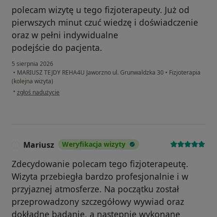
polecam wizytę u tego fizjoterapeuty. Już od
pierwszych minut czuć wiedzę i doświadczenie
oraz w pełni indywidualne
podejście do pacjenta.
5 sierpnia 2026
•
MARIUSZ TEJDY REHA4U Jaworzno ul. Grunwaldzka 30
•
Fizjoterapia
(kolejna wizyta)
w opinii użytkownika Serafina
•
zgłoś nadużycie
Mariusz
Weryfikacja wizyty
M
Zdecydowanie polecam tego fizjoterapeutę.
Wizyta przebiegła bardzo profesjonalnie i w
przyjaznej atmosferze. Na początku został
przeprowadzony szczegółowy wywiad oraz
dokładne badanie, a następnie wykonane