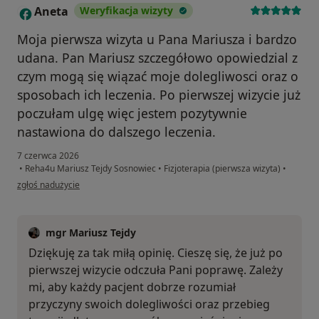
Aneta
Weryfikacja wizyty
A
Moja pierwsza wizyta u Pana Mariusza i bardzo
udana. Pan Mariusz szczegółowo opowiedzial z
czym mogą się wiązać moje dolegliwosci oraz o
sposobach ich leczenia. Po pierwszej wizycie już
poczułam ulgę więc jestem pozytywnie
nastawiona do dalszego leczenia.
7 czerwca 2026
•
Reha4u Mariusz Tejdy Sosnowiec
•
Fizjoterapia (pierwsza wizyta)
•
w opinii użytkownika Aneta
zgłoś nadużycie
mgr Mariusz Tejdy
Dziękuję za tak miłą opinię. Cieszę się, że już po
pierwszej wizycie odczuła Pani poprawę. Zależy
mi, aby każdy pacjent dobrze rozumiał
przyczyny swoich dolegliwości oraz przebieg