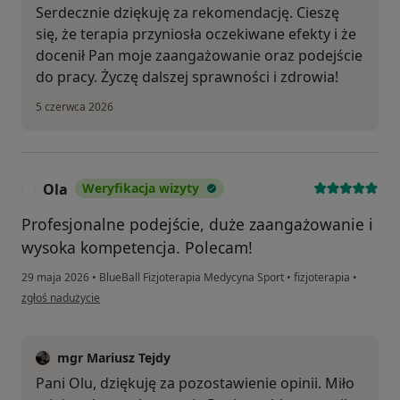
Serdecznie dziękuję za rekomendację. Cieszę
się, że terapia przyniosła oczekiwane efekty i że
docenił Pan moje zaangażowanie oraz podejście
do pracy. Życzę dalszej sprawności i zdrowia!
5 czerwca 2026
Ola
Weryfikacja wizyty
O
Profesjonalne podejście, duże zaangażowanie i
wysoka kompetencja. Polecam!
29 maja 2026
•
BlueBall Fizjoterapia Medycyna Sport
•
fizjoterapia
•
w opinii użytkownika Ola
zgłoś nadużycie
mgr Mariusz Tejdy
Pani Olu, dziękuję za pozostawienie opinii. Miło