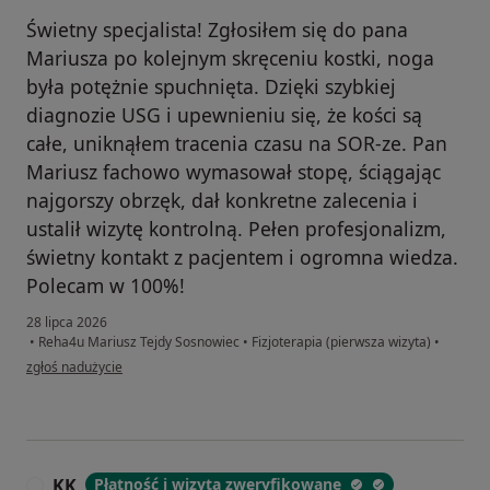
Świetny specjalista! Zgłosiłem się do pana
Mariusza po kolejnym skręceniu kostki, noga
była potężnie spuchnięta. Dzięki szybkiej
diagnozie USG i upewnieniu się, że kości są
całe, uniknąłem tracenia czasu na SOR-ze. Pan
Mariusz fachowo wymasował stopę, ściągając
najgorszy obrzęk, dał konkretne zalecenia i
ustalił wizytę kontrolną. Pełen profesjonalizm,
świetny kontakt z pacjentem i ogromna wiedza.
Polecam w 100%!
28 lipca 2026
•
Reha4u Mariusz Tejdy Sosnowiec
•
Fizjoterapia (pierwsza wizyta)
•
w opinii użytkownika Ai
zgłoś nadużycie
KK
Płatność i wizyta zweryfikowane
K