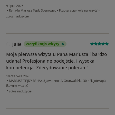
9 lipca 2026
•
Reha4u Mariusz Tejdy Sosnowiec
•
Fizjoterapia (kolejna wizyta)
•
w opinii użytkownika Michał
zgłoś nadużycie
Julia
Weryfikacja wizyty
J
Moja pierwsza wizyta u Pana Mariusza i bardzo
udana! Profesjonalne podejście, i wysoka
kompetencja. Zdecydowanie polecam!
10 czerwca 2026
•
MARIUSZ TEJDY REHA4U Jaworzno ul. Grunwaldzka 30
•
Fizjoterapia
(kolejna wizyta)
w opinii użytkownika Julia
•
zgłoś nadużycie