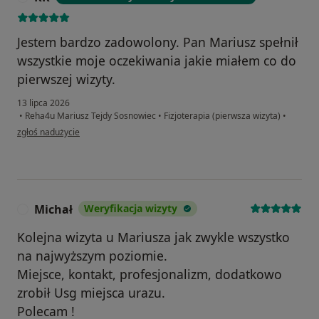
Jestem bardzo zadowolony. Pan Mariusz spełnił
wszystkie moje oczekiwania jakie miałem co do
pierwszej wizyty.
13 lipca 2026
•
Reha4u Mariusz Tejdy Sosnowiec
•
Fizjoterapia (pierwsza wizyta)
•
w opinii użytkownika KK
zgłoś nadużycie
Michał
Weryfikacja wizyty
M
Kolejna wizyta u Mariusza jak zwykle wszystko
na najwyższym poziomie.
Miejsce, kontakt, profesjonalizm, dodatkowo
zrobił Usg miejsca urazu.
Polecam !