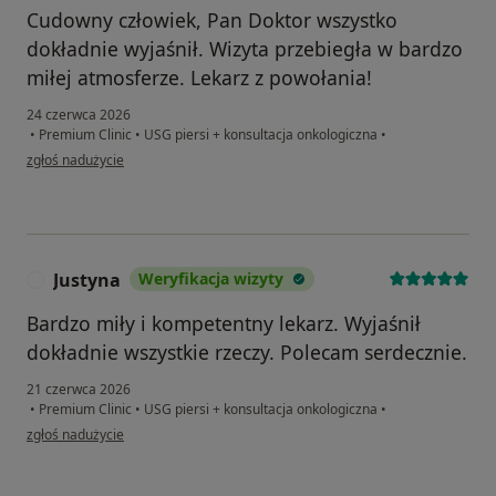
Cudowny człowiek, Pan Doktor wszystko
dokładnie wyjaśnił. Wizyta przebiegła w bardzo
miłej atmosferze. Lekarz z powołania!
24 czerwca 2026
•
Premium Clinic
•
USG piersi + konsultacja onkologiczna
•
w opinii użytkownika Michalina
zgłoś nadużycie
Justyna
Weryfikacja wizyty
J
Bardzo miły i kompetentny lekarz. Wyjaśnił
dokładnie wszystkie rzeczy. Polecam serdecznie.
21 czerwca 2026
•
Premium Clinic
•
USG piersi + konsultacja onkologiczna
•
w opinii użytkownika Justyna
zgłoś nadużycie