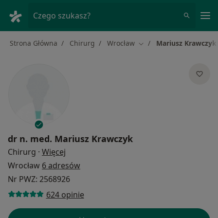
Me
Czego szukasz?
Strona Główna
Chirurg
Wrocław
Mariusz Krawczyk
Zmień miasto
dr n. med.
Mariusz Krawczyk
O specjalizacjach
Chirurg
·
Więcej
Wrocław
6 adresów
Nr PWZ: 2568926
624 opinie