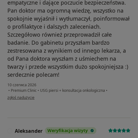
empatyczne i dające poczucie bezpieczeństwa.
Pan doktor ma ogromną wiedzę, wszystko na
spokojnie wyjaśnił i wytłumaczył, poinformował
o profilaktyce i dalszych zaleceniach.
Szczegółowo również przeprowadził całe
badanie. Do gabinetu przyszłam bardzo
zestresowana z wynikiem od innego lekarza, a
od Pana doktora wyszłam z uśmiechem na
twarzy i przede wszystkim dużo spokojniejsza :)
serdecznie polecam!
10 czerwca 2026
•
Premium Clinic
•
USG piersi + konsultacja onkologiczna
•
w opinii użytkownika Kamila
zgłoś nadużycie
Aleksander
Weryfikacja wizyty
A