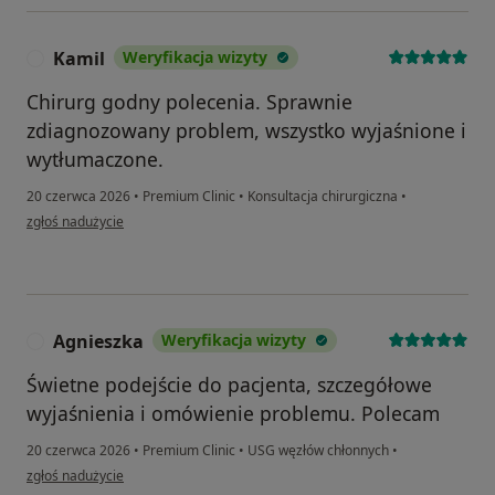
Kamil
Weryfikacja wizyty
K
Chirurg godny polecenia. Sprawnie
zdiagnozowany problem, wszystko wyjaśnione i
wytłumaczone.
20 czerwca 2026
•
Premium Clinic
•
Konsultacja chirurgiczna
•
w opinii użytkownika Kamil
zgłoś nadużycie
Agnieszka
Weryfikacja wizyty
A
Świetne podejście do pacjenta, szczegółowe
wyjaśnienia i omówienie problemu. Polecam
20 czerwca 2026
•
Premium Clinic
•
USG węzłów chłonnych
•
w opinii użytkownika Agnieszka
zgłoś nadużycie