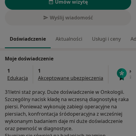
Umów wizytę
Wyślij wiadomość
Doświadczenie
Aktualności
Usługi i ceny
Ad
Moje doświadczenie
1
1
Edukacja
Akceptowane ubezpieczenia
31letni staż pracy. Duże doświadczenie w Onkologii.
Szczególny nacisk kładę na wczesną diagnostykę raka
piersi. Ponieważ wykonuję zabiegi operacyjne na
piersiach, konfrontacja śródoperacyjna z wcześniej
wykonanym badaniem daje mi duże doświadczenie
oraz pewność w diagnostyce.
Skupiam się również na badaniach znamion