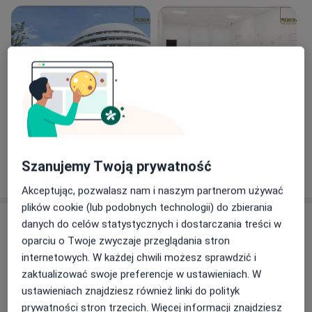
Zobacz galerię (3)
Szanujemy Twoją prywatność
Pokaż więcej
o doświadczeniu
Akceptując, pozwalasz nam i naszym partnerom używać
plików cookie (lub podobnych technologii) do zbierania
Aktualności
danych do celów statystycznych i dostarczania treści w
oparciu o Twoje zwyczaje przeglądania stron
dr n. med. Mariusz Krawczyk
internetowych. W każdej chwili możesz sprawdzić i
Inwalidów Wojennych 19, 56-100 Wołów
zaktualizować swoje preferencje w ustawieniach. W
Rejestracja Tel 606456454
ustawieniach znajdziesz również linki do polityk
prywatności stron trzecich. Więcej informacji znajdziesz