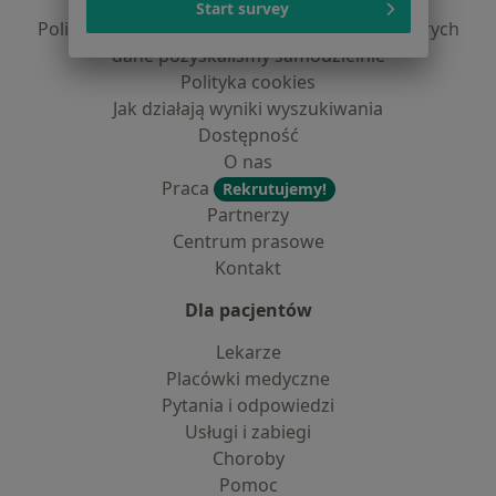
Polityka prywatności profesjonalistów
Start survey
Polityka prywatności dla profesjonalistów, których
dane pozyskaliśmy samodzielnie
Polityka cookies
Jak działają wyniki wyszukiwania
Dostępność
O nas
Praca
Rekrutujemy!
Partnerzy
Centrum prasowe
Kontakt
Dla pacjentów
Lekarze
Placówki medyczne
Pytania i odpowiedzi
Usługi i zabiegi
Choroby
Pomoc