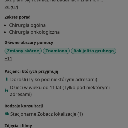
O mnie
barwnikowych, wykonuję videodermatoskopię oraz
więcej
operacje chorych z rakiem skóry. Co daje również
Zakres porad
bardzo duże doświadczenie.
Chirurgia ogólna
Diagnostyka tarczycy włącznie z biopsjami
Chirurgia onkologiczna
cienkoigłowymi daje mi możliwość wykonania bełnej
diagnostyki tarczycy.
Główne obszary pomocy
Zmiany skórne
Znamiona
Rak jelita grubego
a11y_sr_more_diseases
+11
Pacjenci których przyjmuję
Dorośli (Tylko pod niektórymi adresami)
Dzieci w wieku od 11 lat (Tylko pod niektórymi
adresami)
Rodzaje konsultacji
Stacjonarne
Zobacz lokalizacje (1)
Zdjęcia i filmy