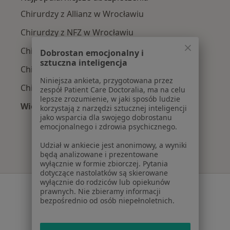
Chirurdzy z Allianz w Wrocławiu
Chirurdzy z NFZ w Wrocławiu
Chirurdzy z Medicover w Wrocławiu
Dobrostan emocjonalny i
sztuczna inteligencja
Chirurdzy z POLMED w Wrocławiu
Niniejsza ankieta, przygotowana przez
Chirurdzy z INTER Polska w Wrocławiu
zespół Patient Care Doctoralia, ma na celu
lepsze zrozumienie, w jaki sposób ludzie
Więcej (3)
korzystają z narzędzi sztucznej inteligencji
Więcej w kategorii: Najpopularniejsze ubezpie
jako wsparcia dla swojego dobrostanu
emocjonalnego i zdrowia psychicznego.
Udział w ankiecie jest anonimowy, a wyniki
będą analizowane i prezentowane
wyłącznie w formie zbiorczej. Pytania
dotyczące nastolatków są skierowane
wyłącznie do rodziców lub opiekunów
Serwis
prawnych. Nie zbieramy informacji
bezpośrednio od osób niepełnoletnich.
Regulamin
Polityka prywatności pacjentów