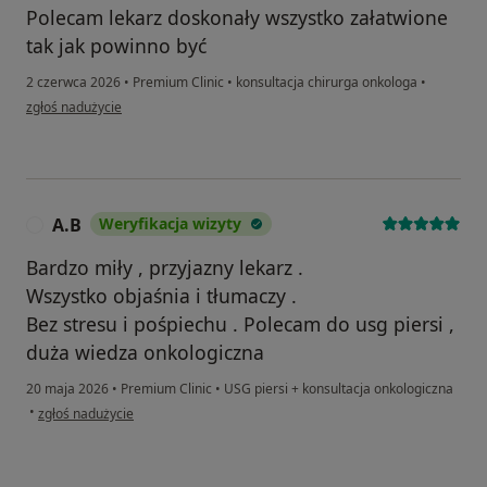
Polecam lekarz doskonały wszystko załatwione
tak jak powinno być
2 czerwca 2026
•
Premium Clinic
•
konsultacja chirurga onkologa
•
w opinii użytkownika Aleksander
zgłoś nadużycie
A.B
Weryfikacja wizyty
A
Bardzo miły , przyjazny lekarz .
Wszystko objaśnia i tłumaczy .
Bez stresu i pośpiechu . Polecam do usg piersi ,
duża wiedza onkologiczna
20 maja 2026
•
Premium Clinic
•
USG piersi + konsultacja onkologiczna
w opinii użytkownika A.B
•
zgłoś nadużycie