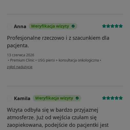
Anna
Weryfikacja wizyty
A
Profesjonalne rzeczowo i z szacunkiem dla
pacjenta.
13 czerwca 2026
•
Premium Clinic
•
USG piersi + konsultacja onkologiczna
•
w opinii użytkownika Anna
zgłoś nadużycie
Kamila
Weryfikacja wizyty
K
Wizyta odbyła się w bardzo przyjaznej
atmosferze. Już od wejścia czułam się
zaopiekowana, podejście do pacjentki jest