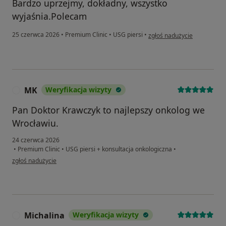
Bardzo uprzejmy, dokładny, wszystko
wyjaśnia.Polecam
w opinii użytkownika DMP
25 czerwca 2026
•
Premium Clinic
•
USG piersi
•
zgłoś nadużycie
MK
Weryfikacja wizyty
M
Pan Doktor Krawczyk to najlepszy onkolog we
Wrocławiu.
24 czerwca 2026
•
Premium Clinic
•
USG piersi + konsultacja onkologiczna
•
w opinii użytkownika MK
zgłoś nadużycie
Michalina
Weryfikacja wizyty
M