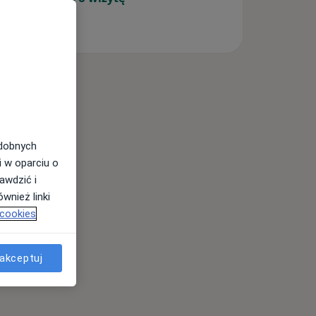
odobnych
i w oparciu o
awdzić i
wnież linki
 cookies
akceptuj