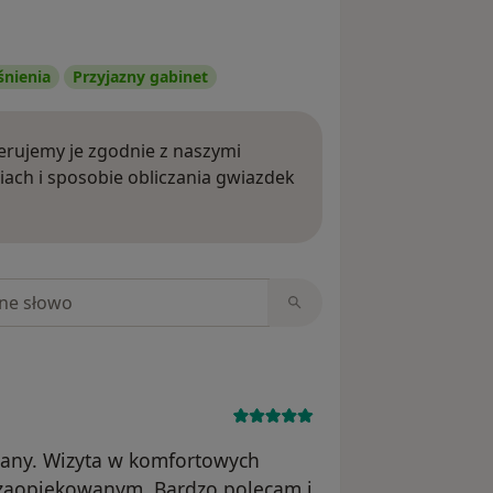
śnienia
Przyjazny gabinet
rujemy je zgodnie z naszymi
iach i sposobie obliczania gwiazdek
ięcej o opiniach
niach
wany. Wizyta w komfortowych
 zaopiekowanym. Bardzo polecam i