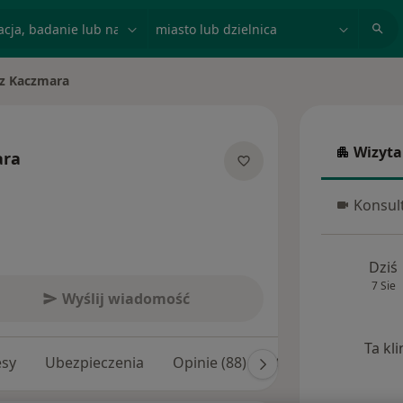
acja, badanie lub nazwisko
miasto lub dzielnica
z Kaczmara
to
Wizyta
ara
Wizyta w
jalizacjach
Konsult
Konsulta
Dziś
7 Sie
Wyślij wiadomość
Ta kl
esy
Ubezpieczenia
Opinie (88)
Odpowiedzi na pyta