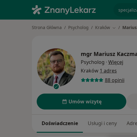
specjaliz
Strona Główna
Psycholog
Kraków
Marius
Zmień mias
mgr
Mariusz Kaczm
O spec
Psycholog
·
Więcej
Kraków
1 adres
88 opinii
Umów wizytę
Doświadczenie
Usługi i ceny
Adr