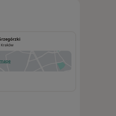
Grzegórzki
3
Kraków
 mapę
wiera się w nowej karcie