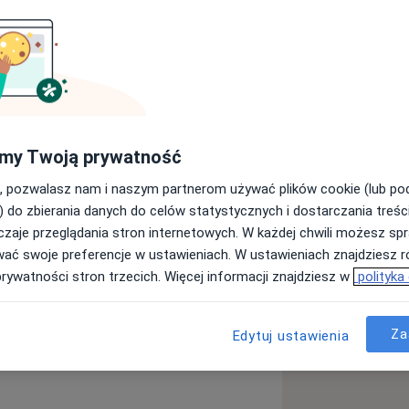
olwentem Uniwersytetu
logiem, absolwentem psychologii
my Twoją prywatność
m. Andrzeja Frycza Modrzewskiego w
Frycza Modrzewskiego). Jestem
, pozwalasz nam i naszym partnerom używać plików cookie (lub p
 (CBT), po ukończeniu całościowego
) do zbierania danych do celów statystycznych i dostarczania treśc
cznego na Uniwersytecie SWPS.
zaje przeglądania stron internetowych. W każdej chwili możesz spr
narnie jak i online
 certyfikat Polskiego Towarzystwa
wać swoje preferencje w ustawieniach. W ustawieniach znajdziesz ró
). Członkiem Polskiego Towarzystwa
prywatności stron trzecich. Więcej informacji znajdziesz w
polityka
zyłem szkolenie z zakresu diagnozy
 w diagnozie psychologicznej.
Za
Edytuj ustawienia
uologicznej INTIMED, Poradni
pitala Nowowiejskiego w Warszawie,
ygiera w Krakowie na Oddziale