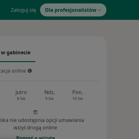
Zaloguj się
Dla profesjonalistów
 w gabinecie
 gabinecie
acja online
cja online
Jutro
Ndz,
Pon,
Wt,
Śr,
8 Sie
9 Sie
10 Sie
11 Sie
12 Si
inika nie udostępnia opcji umawiania
nia (5)
wizyt drogą online
Poproś o wizytę