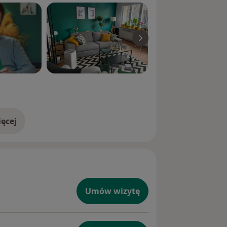
ęcej
doświadczeniu
Umów wizytę