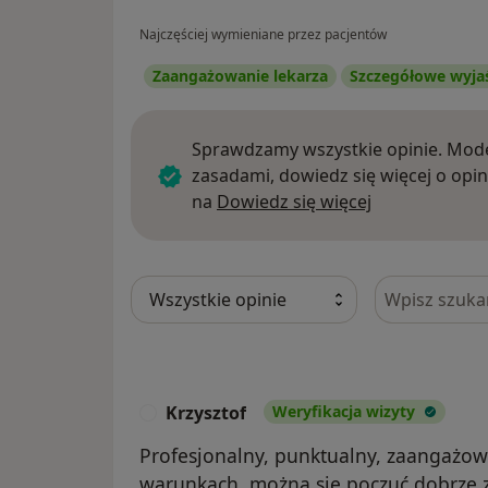
Najczęściej wymieniane przez pacjentów
Zaangażowanie lekarza
Szczegółowe wyja
Sprawdzamy wszystkie opinie. Mode
zasadami, dowiedz się więcej o opin
Dowiedz się w
na
Dowiedz się więcej
Szukaj w opi
Krzysztof
Weryfikacja wizyty
K
Profesjonalny, punktualny, zaangażo
warunkach, można się poczuć dobrze