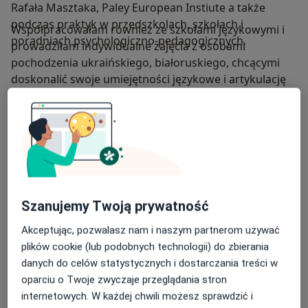
Rafała Masztaka, Paley European Instiute a także
podczas praktyk w przedszkolach, szkołach i
Współpracowałam również ze szkołami językowymi i
poradniach psychologiczno-pedagogicznych.
prowadziłam indywidualne zajęcia z osobami
pochodzenia ukraińskiego, białoruskiego, chcącymi
doskonalić swoje umiejętności językowe i artykulację
dźwięków języka polskiego.
Chcąc zapewnić pacjentom jak najlepsze wsparcie w
ramach swojej specjalizacji współpracuję z lekarzami,
fizjoterapeutami, terapeutami SI a także stale staram
się pogłębiać swoją wiedzę i zainteresowania biorąc
udział w dodatkowych szkoleniach i kursach.
Szanujemy Twoją prywatność
Akceptując, pozwalasz nam i naszym partnerom używać
O mnie
więcej
plików cookie (lub podobnych technologii) do zbierania
danych do celów statystycznych i dostarczania treści w
Zakres porad
oparciu o Twoje zwyczaje przeglądania stron
Neurologopedia
internetowych. W każdej chwili możesz sprawdzić i
Krótkie wędzidełko języka/ wargi