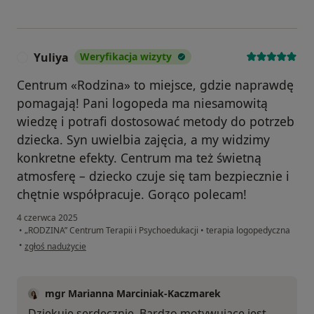
Yuliya
Weryfikacja wizyty
Y
Centrum «Rodzina» to miejsce, gdzie naprawdę
pomagają! Pani logopeda ma niesamowitą
wiedzę i potrafi dostosować metody do potrzeb
dziecka. Syn uwielbia zajęcia, a my widzimy
konkretne efekty. Centrum ma też świetną
atmosferę – dziecko czuje się tam bezpiecznie i
chętnie współpracuje. Gorąco polecam!
4 czerwca 2025
•
„RODZINA” Centrum Terapii i Psychoedukacji
•
terapia logopedyczna
w opinii użytkownika Yuliya
•
zgłoś nadużycie
mgr Marianna Marciniak-Kaczmarek
Dziękuję serdecznie. Bardzo motywujące jest