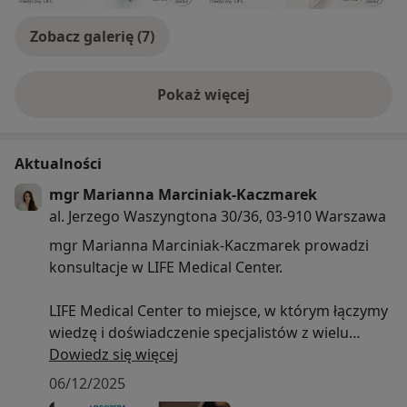
Zobacz galerię (7)
Pokaż więcej
o doświadczeniu
Aktualności
mgr Marianna Marciniak-Kaczmarek
al. Jerzego Waszyngtona 30/36, 03-910 Warszawa
mgr Marianna Marciniak-Kaczmarek prowadzi
konsultacje w LIFE Medical Center.
LIFE Medical Center to miejsce, w którym łączymy
wiedzę i doświadczenie specjalistów z wielu
dziedzin medycyny, tworząc kompleksowy,
Dowiedz się więcej
interdyscyplinarny model opieki zdrowotnej.
06/12/2025
Wierzymy, że zdrowie to harmonia ciała i umysłu –