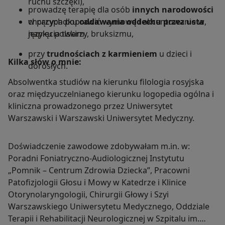
ruchu szczęki),
prowadzę terapię dla osób
innych narodowości
w przypadku
chcących poprawić wymowę i akcentowanie w
oddawania oddechu przez usta
,
napięcia twarzy, bruksizmu,
języku polskim.
przy
trudnościach z karmieniem
u dzieci i
Kilka słów o mnie:
dorosłych.
Absolwentka studiów na kierunku filologia rosyjska
oraz międzyuczelnianego kierunku logopedia ogólna i
kliniczna prowadzonego przez Uniwersytet
Warszawski i Warszawski Uniwersytet Medyczny.
Doświadczenie zawodowe zdobywałam m.in. w:
Poradni Foniatryczno-Audiologicznej Instytutu
„Pomnik – Centrum Zdrowia Dziecka”, Pracowni
Patofizjologii Głosu i Mowy w Katedrze i Klinice
Otorynolaryngologii, Chirurgii Głowy i Szyi
Warszawskiego Uniwersytetu Medycznego, Oddziale
Terapii i Rehabilitacji Neurologicznej w Szpitalu im.