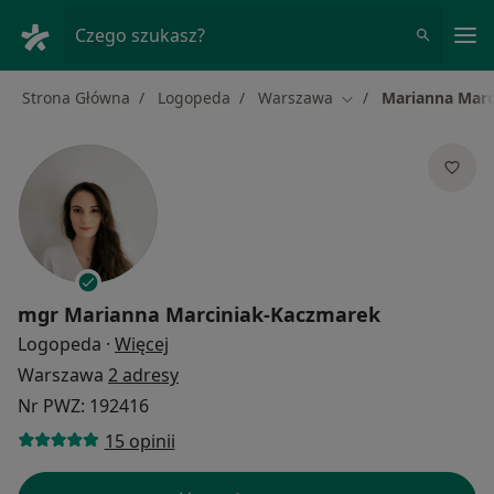
Me
Czego szukasz?
Strona Główna
Logopeda
Warszawa
Marianna Marc
Zmień miasto
mgr
Marianna Marciniak-Kaczmarek
O specjalizacjach
Logopeda
·
Więcej
Warszawa
2 adresy
Nr PWZ: 192416
15 opinii