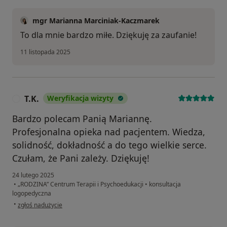
mgr Marianna Marciniak-Kaczmarek
To dla mnie bardzo miłe. Dziękuję za zaufanie!
11 listopada 2025
T.K.
Weryfikacja wizyty
T
Bardzo polecam Panią Mariannę.
Profesjonalna opieka nad pacjentem. Wiedza,
solidność, dokładność a do tego wielkie serce.
Czułam, że Pani zależy. Dziękuję!
24 lutego 2025
•
„RODZINA” Centrum Terapii i Psychoedukacji
•
konsultacja
logopedyczna
w opinii użytkownika T.K.
•
zgłoś nadużycie