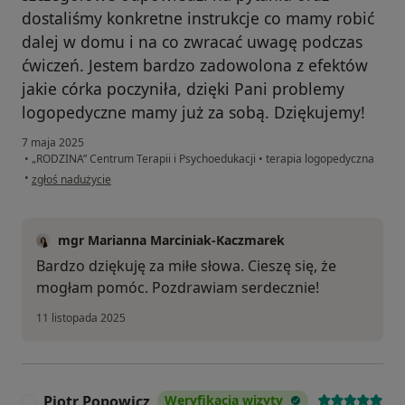
dostaliśmy konkretne instrukcje co mamy robić
dalej w domu i na co zwracać uwagę podczas
ćwiczeń. Jestem bardzo zadowolona z efektów
jakie córka poczyniła, dzięki Pani problemy
logopedyczne mamy już za sobą. Dziękujemy!
7 maja 2025
•
„RODZINA” Centrum Terapii i Psychoedukacji
•
terapia logopedyczna
w opinii użytkownika Lena
•
zgłoś nadużycie
mgr Marianna Marciniak-Kaczmarek
Bardzo dziękuję za miłe słowa. Cieszę się, że
mogłam pomóc. Pozdrawiam serdecznie!
11 listopada 2025
Piotr Popowicz
Weryfikacja wizyty
P