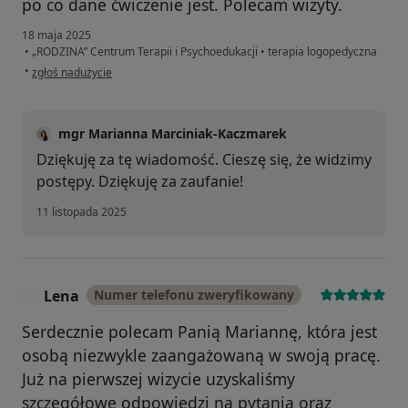
po co dane ćwiczenie jest. Polecam wizyty.
18 maja 2025
•
„RODZINA” Centrum Terapii i Psychoedukacji
•
terapia logopedyczna
w opinii użytkownika Magdalena
•
zgłoś nadużycie
mgr Marianna Marciniak-Kaczmarek
Dziękuję za tę wiadomość. Cieszę się, że widzimy
postępy. Dziękuję za zaufanie!
11 listopada 2025
Lena
Numer telefonu zweryfikowany
L
Serdecznie polecam Panią Mariannę, która jest
osobą niezwykle zaangażowaną w swoją pracę.
Już na pierwszej wizycie uzyskaliśmy
szczegółowe odpowiedzi na pytania oraz