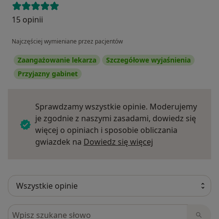
Indywidualnie dobranego planu terapii —
15 opinii
dostosowanego do rodzaju zaburzenia, wieku
pacjenta oraz celów terapeutycznych.
Najczęściej wymieniane przez pacjentów
Kompleksowego podejścia — uwzględniającego
Zaangażowanie lekarza
Szczegółowe wyjaśnienia
aspekty anatomiczne, neurologiczne,
Przyjazny gabinet
emocjonalne i środowiskowe wpływające na
rozwój mowy lub funkcje mięśniowe.
Sprawdzamy wszystkie opinie. Moderujemy
Przyjaznej, wspierającej atmosfery — bez
je zgodnie z naszymi zasadami, dowiedz się
pośpiechu, z cierpliwym tłumaczeniem każdego
więcej o opiniach i sposobie obliczania
etapu diagnozy i terapii.
Dowiedz się więce
gwiazdek na
Dowiedz się więcej
Współpracy interdyscyplinarnej, jeśli wymaga
tego sytuacja — m.in. z ortodontą, fizjoterapeutą,
laryngologiem czy terapeutą integracji
sensorycznej, aby leczenie było pełne i skuteczne.
Szukaj w opiniach