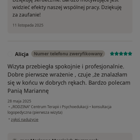
widzieć efekty naszej wspólnej pracy. Dziękuję
za zaufanie!
11 listopada 2025
Alicja
Numer telefonu zweryfikowany
A
Wizyta przebiegła spokojnie i profesjonalnie.
Dobre pierwsze wrażenie , czuje ,że znalazłam
się w końcu w dobrych rękach. Bardzo polecam
Panią Mariannę
28 maja 2025
•
„RODZINA” Centrum Terapii i Psychoedukacji
•
konsultacja
logopedyczna (pierwsza wizyta)
w opinii użytkownika Alicja
•
zgłoś nadużycie