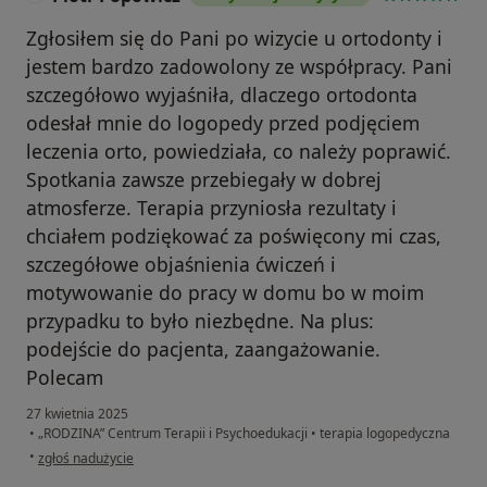
Zgłosiłem się do Pani po wizycie u ortodonty i
jestem bardzo zadowolony ze współpracy. Pani
szczegółowo wyjaśniła, dlaczego ortodonta
odesłał mnie do logopedy przed podjęciem
leczenia orto, powiedziała, co należy poprawić.
Spotkania zawsze przebiegały w dobrej
atmosferze. Terapia przyniosła rezultaty i
chciałem podziękować za poświęcony mi czas,
szczegółowe objaśnienia ćwiczeń i
motywowanie do pracy w domu bo w moim
przypadku to było niezbędne. Na plus:
podejście do pacjenta, zaangażowanie.
Polecam
27 kwietnia 2025
•
„RODZINA” Centrum Terapii i Psychoedukacji
•
terapia logopedyczna
w opinii użytkownika Piotr Popowicz
•
zgłoś nadużycie