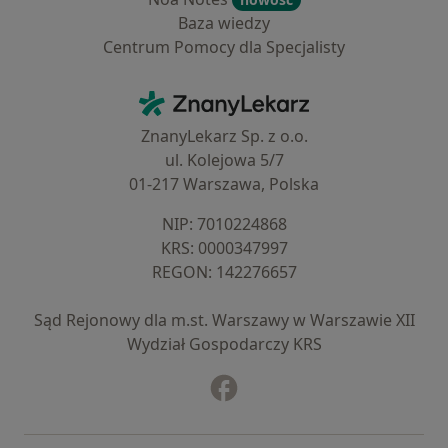
Baza wiedzy
Centrum Pomocy dla Specjalisty
Kontakt
ZnanyLekarz - Strona główna
ZnanyLekarz Sp. z o.o.
ul. Kolejowa 5/7
01-217 Warszawa, Polska
NIP: ⁠7010224868
KRS: ⁠0000347997
REGON: ⁠142276657
Sąd Rejonowy dla m.st. Warszawy w Warszawie XII
Wydział Gospodarczy KRS
Facebook
otwiera się w nowej karcie