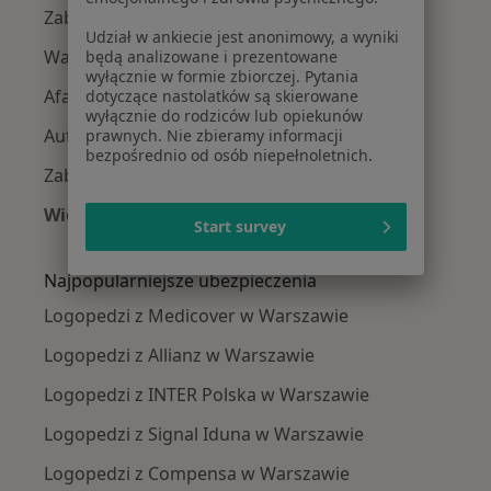
Zaburzenia mowy w Warszawie
Udział w ankiecie jest anonimowy, a wyniki
Wady wymowy w Warszawie
będą analizowane i prezentowane
wyłącznie w formie zbiorczej. Pytania
Afazja w Warszawie
dotyczące nastolatków są skierowane
wyłącznie do rodziców lub opiekunów
Autyzm w Warszawie
prawnych. Nie zbieramy informacji
bezpośrednio od osób niepełnoletnich.
Zaburzenia połykania w Warszawie
Więcej (15)
Start survey
Więcej w kategorii: Najczęście leczone chorob
Najpopularniejsze ubezpieczenia
Logopedzi z Medicover w Warszawie
Logopedzi z Allianz w Warszawie
Logopedzi z INTER Polska w Warszawie
Logopedzi z Signal Iduna w Warszawie
Logopedzi z Compensa w Warszawie