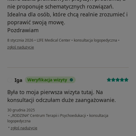
nie proponuje schematycznych rozwiązań.
Idealna dla osób, które chcą realnie zrozumieć i
poprawić swoją mowę.
Pozdrawiam
8 stycznia 2026
•
LIFE Medical Center
•
konsultacja logopedyczna
•
w opinii użytkownika M.W
zgłoś nadużycie
Iga
Weryfikacja wizyty
I
Była to moja pierwsza wizyta tutaj. Na
konsultacji odczułam duże zaangażowanie.
30 grudnia 2025
•
„RODZINA” Centrum Terapii i Psychoedukacji
•
konsultacja
logopedyczna
w opinii użytkownika Iga
•
zgłoś nadużycie