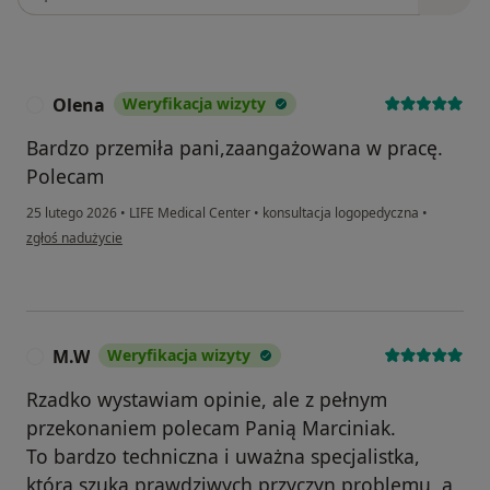
Olena
Weryfikacja wizyty
O
Bardzo przemiła pani,zaangażowana w pracę.
Polecam
25 lutego 2026
•
LIFE Medical Center
•
konsultacja logopedyczna
•
w opinii użytkownika Olena
zgłoś nadużycie
M.W
Weryfikacja wizyty
M
Rzadko wystawiam opinie, ale z pełnym
przekonaniem polecam Panią Marciniak.
To bardzo techniczna i uważna specjalistka,
która szuka prawdziwych przyczyn problemu, a