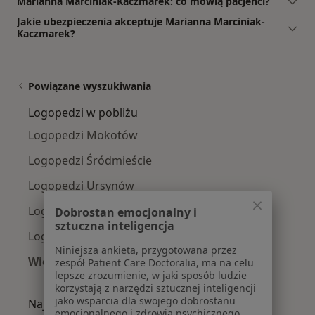
Marianna Marciniak-Kaczmarek: co mówią pacjenci?
Jakie ubezpieczenia akceptuje Marianna Marciniak-
Kaczmarek?
Powiązane wyszukiwania
Logopedzi w pobliżu
Logopedzi Mokotów
Logopedzi Śródmieście
Logopedzi Ursynów
Logopedzi Praga-Południe
Dobrostan emocjonalny i
sztuczna inteligencja
Logopedzi Wola
Niniejsza ankieta, przygotowana przez
Więcej (14)
zespół Patient Care Doctoralia, ma na celu
lepsze zrozumienie, w jaki sposób ludzie
Więcej w kategorii: Logopedzi w pobliżu
korzystają z narzędzi sztucznej inteligencji
jako wsparcia dla swojego dobrostanu
Najczęście leczone choroby
emocjonalnego i zdrowia psychicznego.