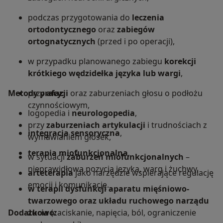
podczas przygotowania do
leczenia
ortodontycznego
oraz
zabiegów
ortognatycznych
(przed i po operacji),
w przypadku planowanego zabiegu
korekcji
krótkiego wędzidełka języka lub wargi
,
Metody pracy:
przy
afazji
oraz zaburzeniach głosu o podłożu
czynnościowym,
logopedia i
neurologopedia
,
przy
zaburzeniach artykulacji
i trudnościach z
integracja sensoryczna
,
wymawianiem głosek,
terapia miofunkcjonalna
,
w sytuacji
zaburzeń miofunkcjonalnych
–
nieprawidłowa pozycja języka, warg i żuchwy,
arteterapia
jako narzędzie wspierające regulację
emocji i komunikację.
w terapii dysfunkcji aparatu mięśniowo-
twarzowego oraz układu ruchowego narządu
Dodatkowo:
żucia
(zaciskanie, napięcia, ból, ograniczenie