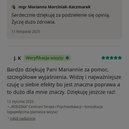
mgr Marianna Marciniak-Kaczmarek
Serdecznie dziękuję za podzielenie się opinią.
Życzę dużo zdrowia.
11 listopada 2025
J. K
Weryfikacja wizyty
J
Bardzo dziękuję Pani Mariannie za pomoc,
szczegółowe wyjaśnienia. Widzę i najważniejsze
czuję u siebie efekty bo jest znaczna poprawa a
to dużo dla mnie znaczy. Dziękuję jeszcze raz!
12 stycznia 2025
•
„RODZINA” Centrum Terapii i Psychoedukacji
•
konsultacja
logopedyczna (pierwsza wizyta)
w opinii użytkownika J. K
•
zgłoś nadużycie