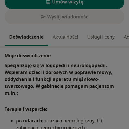
Umów wizytę
Wyślij wiadomość
Doświadczenie
Aktualności
Usługi i ceny
Ad
Moje doświadczenie
Specjalizuję się w logopedii i neurologopedii.
Wspieram dzieci i dorosłych w poprawie mowy,
oddychania i funkcji aparatu mięśniowo-
twarzowego. W gabinecie pomagam pacjentom
m.in.:
Terapia i wsparcie:
po
udarach
, urazach neurologicznych i
zabiegach neurochirurgicznych,