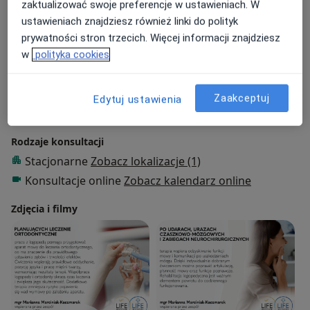
zaktualizować swoje preferencje w ustawieniach. W
Psychosomatyczne zaburzenia mowy
ustawieniach znajdziesz również linki do polityk
Nieprawidłowa pozycja języka, warg i żuchwy
prywatności stron trzecich. Więcej informacji znajdziesz
Główne obszary pomocy
w
polityka cookies
Wady wymowy
Afazja
Zaburzenia mowy
Dysfonia lub zaburzenia głosu
Zaakceptuj
Edytuj ustawienia
a11y_sr_more_diseases
Zaburzenia połykania
+1
Rodzaje konsultacji
Stacjonarne
Zobacz lokalizacje (1)
Konsultacje online
Zobacz kalendarz online
Zdjęcia i filmy