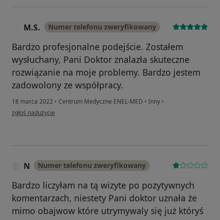
M.S.
Numer telefonu zweryfikowany
M
Bardzo profesjonalne podejście. Zostałem
wysłuchany, Pani Doktor znalazła skuteczne
rozwiązanie na moje problemy. Bardzo jestem
zadowolony ze współpracy.
18 marca 2022
•
Centrum Medyczne ENEL-MED
•
Inny
•
w opinii użytkownika M.S.
zgłoś nadużycie
N
Numer telefonu zweryfikowany
Bardzo liczyłam na tą wizyte po pozytywnych
komentarzach, niestety Pani doktor uznała że
mimo obajwow które utrymywaly się już któryś