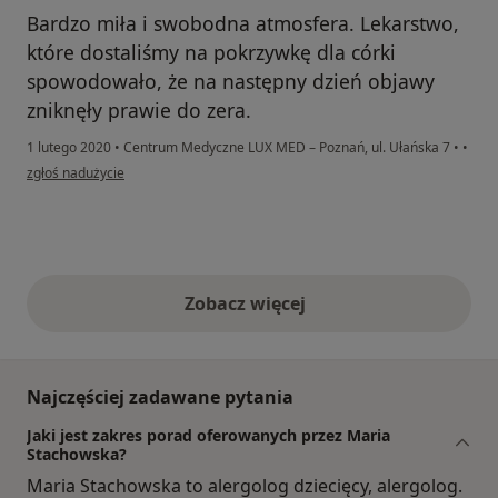
Bardzo miła i swobodna atmosfera. Lekarstwo,
które dostaliśmy na pokrzywkę dla córki
spowodowało, że na następny dzień objawy
zniknęły prawie do zera.
1 lutego 2020
•
Centrum Medyczne LUX MED – Poznań, ul. Ułańska 7
•
•
w opinii użytkownika Pacjent
zgłoś nadużycie
Zobacz więcej
opinie powyżej
Najczęściej zadawane pytania
Jaki jest zakres porad oferowanych przez Maria
Stachowska?
Maria Stachowska to alergolog dziecięcy, alergolog.