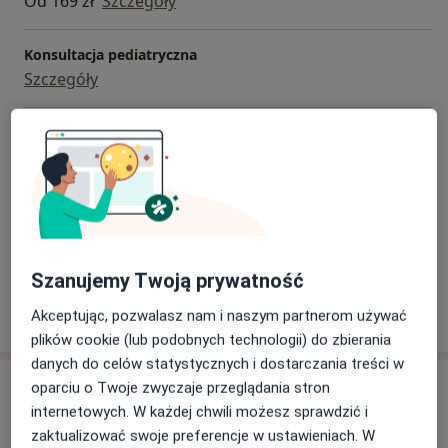
Od 169 zł
Szczegóły
Konsultacja pediatryczna
Szczegóły
Konsultacja telefoniczna - Alergolog
Od 149 zł
Szczegóły
Konsultacja telefoniczna - Alergolog Dzieci
Od 189 zł
Szczegóły
Szanujemy Twoją prywatność
W jaki sposób ustalane są ceny?
Akceptując, pozwalasz nam i naszym partnerom używać
plików cookie (lub podobnych technologii) do zbierania
danych do celów statystycznych i dostarczania treści w
Adresy (5)
oparciu o Twoje zwyczaje przeglądania stron
internetowych. W każdej chwili możesz sprawdzić i
Adres 1
Adres 2
Adres 3
Adres 4
Adres 5
zaktualizować swoje preferencje w ustawieniach. W