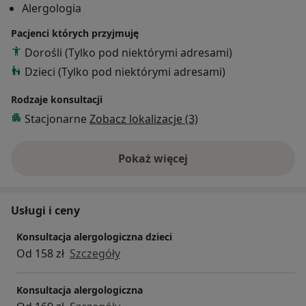
Alergologia
Naukowych: Polskie Towarzystwo Alergologiczne.
Zainteresowania: narciarstwo, turystyka górska.
Pacjenci których przyjmuję
Dorośli (Tylko pod niektórymi adresami)
Dzieci (Tylko pod niektórymi adresami)
Rodzaje konsultacji
Stacjonarne
Zobacz lokalizacje (3)
Pokaż więcej
o doświadczeniu
Usługi i ceny
Konsultacja alergologiczna dzieci
Od 158 zł
Szczegóły
Konsultacja alergologiczna