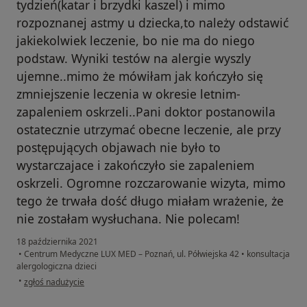
tydzień(katar i brzydki kaszel) i mimo
rozpoznanej astmy u dziecka,to należy odstawić
jakiekolwiek leczenie, bo nie ma do niego
podstaw. Wyniki testów na alergie wyszly
ujemne..mimo że mówiłam jak kończyło się
zmniejszenie leczenia w okresie letnim-
zapaleniem oskrzeli..Pani doktor postanowila
ostatecznie utrzymać obecne leczenie, ale przy
postępujących objawach nie było to
wystarczajace i zakończyło sie zapaleniem
oskrzeli. Ogromne rozczarowanie wizyta, mimo
tego że trwała dość długo miałam wrażenie, że
nie zostałam wysłuchana. Nie polecam!
18 października 2021
•
Centrum Medyczne LUX MED – Poznań, ul. Półwiejska 42
•
konsultacja
alergologiczna dzieci
w opinii użytkownika N
•
zgłoś nadużycie