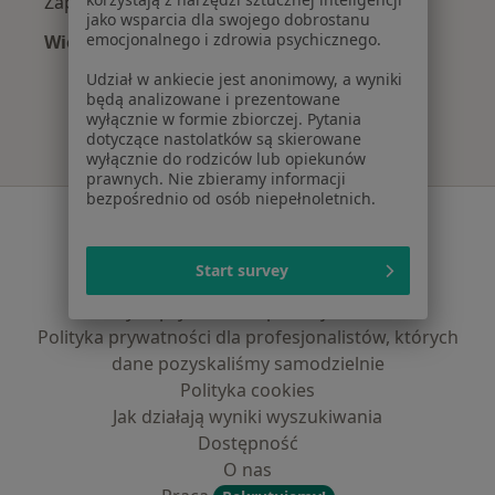
Zapalenie oskrzeli w Poznaniu
jako wsparcia dla swojego dobrostanu
emocjonalnego i zdrowia psychicznego.
Więcej (15)
Więcej w kategorii: Najczęście leczone chorob
Udział w ankiecie jest anonimowy, a wyniki
będą analizowane i prezentowane
wyłącznie w formie zbiorczej. Pytania
dotyczące nastolatków są skierowane
wyłącznie do rodziców lub opiekunów
prawnych. Nie zbieramy informacji
bezpośrednio od osób niepełnoletnich.
Serwis
Regulamin
Start survey
Polityka prywatności pacjentów
Polityka prywatności profesjonalistów
Polityka prywatności dla profesjonalistów, których
dane pozyskaliśmy samodzielnie
Polityka cookies
Jak działają wyniki wyszukiwania
Dostępność
O nas