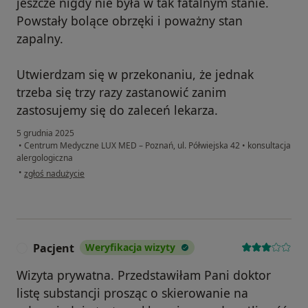
jeszcze nigdy nie była w tak fatalnym stanie.
Powstały bolące obrzęki i poważny stan
zapalny.
Utwierdzam się w przekonaniu, że jednak
trzeba się trzy razy zastanowić zanim
zastosujemy się do zaleceń lekarza.
5 grudnia 2025
•
Centrum Medyczne LUX MED – Poznań, ul. Półwiejska 42
•
konsultacja
alergologiczna
w opinii użytkownika Marta S
•
zgłoś nadużycie
Pacjent
Weryfikacja wizyty
P
Wizyta prywatna. Przedstawiłam Pani doktor
listę substancji prosząc o skierowanie na