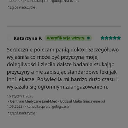
1.09.2023)
•
konsultacja alergologiczna dzieci
w opinii użytkownika Pacjent
•
zgłoś nadużycie
Katarzyna P.
Weryfikacja wizyty
K
Serdecznie polecam panią doktor. Szczegółowo
wyjaśniła co może być przyczyną mojej
dolegliwości i zleciła dalsze badania szukając
przyczyny a nie zapisując standardowe leki jak
inni lekarze. Poświęciła mi bardzo dużo czasu i
wykazała się ogromnym zaangażowaniem.
16 stycznia 2023
•
Centrum Medyczne Enel-Med - Oddział Malta (nieczynne od
1.09.2023)
•
konsultacja alergologiczna
w opinii użytkownika Katarzyna P.
•
zgłoś nadużycie