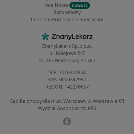
Noa Notes
nowość
Baza wiedzy
Centrum Pomocy dla Specjalisty
Kontakt
ZnanyLekarz - Strona główna
ZnanyLekarz Sp. z o.o.
ul. Kolejowa 5/7
01-217 Warszawa, Polska
NIP: ⁠7010224868
KRS: ⁠0000347997
REGON: ⁠142276657
Sąd Rejonowy dla m.st. Warszawy w Warszawie XII
Wydział Gospodarczy KRS
Facebook
otwiera się w nowej karcie