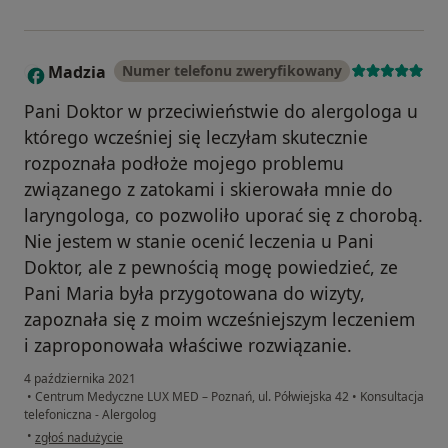
Madzia
Numer telefonu zweryfikowany
M
Pani Doktor w przeciwieństwie do alergologa u
którego wcześniej się leczyłam skutecznie
rozpoznała podłoże mojego problemu
związanego z zatokami i skierowała mnie do
laryngologa, co pozwoliło uporać się z chorobą.
Nie jestem w stanie ocenić leczenia u Pani
Doktor, ale z pewnością mogę powiedzieć, ze
Pani Maria była przygotowana do wizyty,
zapoznała się z moim wcześniejszym leczeniem
i zaproponowała właściwe rozwiązanie.
4 października 2021
•
Centrum Medyczne LUX MED – Poznań, ul. Półwiejska 42
•
Konsultacja
telefoniczna - Alergolog
w opinii użytkownika Madzia
•
zgłoś nadużycie