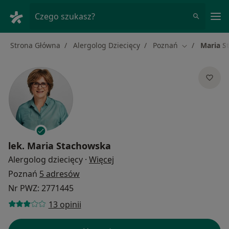
Me
Czego szukasz?
Strona Główna
Alergolog Dziecięcy
Poznań
Maria S
Zmień miasto
lek.
Maria Stachowska
O specjalizacjach
Alergolog dziecięcy
·
Więcej
Poznań
5 adresów
Nr PWZ: 2771445
13 opinii