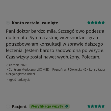
Konto zostało usunięte
Pani doktor bardzo miła. Szczegółowo podeszła
do tematu. Syn ma astmę wczesnodziecięca i
potrzebowałam konsultacji w sprawie dalszego
leczenia. Jestem bardzo zadowolona po wizycie.
Czas wizyty zostal nawet wydłużony. Polecam.
7 sierpnia 2020
•
Centrum Medyczne LUX MED – Poznań, ul. Półwiejska 42
•
konsultacja
alergologiczna dzieci
w opinii użytkownika Konto zostało usunięte
•
zgłoś nadużycie
Pacjent
Weryfikacja wizyty
P