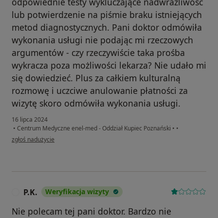
odpowiednie testy wykluczające nadwrażliwość
lub potwierdzenie na piśmie braku istniejących
metod diagnostycznych. Pani doktor odmówiła
wykonania usługi nie podając mi rzeczowych
argumentów - czy rzeczywiście taka prośba
wykracza poza możliwości lekarza? Nie udało mi
się dowiedzieć. Plus za całkiem kulturalną
rozmowę i uczciwe anulowanie płatności za
wizytę skoro odmówiła wykonania usługi.
16 lipca 2024
•
Centrum Medyczne enel-med - Oddział Kupiec Poznański
•
•
w opinii użytkownika Pacjent
zgłoś nadużycie
P.K.
Weryfikacja wizyty
P
Nie polecam tej pani doktor. Bardzo nie