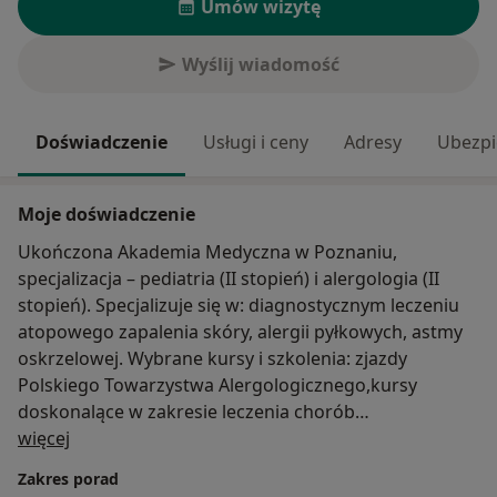
Umów wizytę
Wyślij wiadomość
Doświadczenie
Usługi i ceny
Adresy
Ubezpi
Moje doświadczenie
Ukończona Akademia Medyczna w Poznaniu,
specjalizacja – pediatria (II stopień) i alergologia (II
stopień). Specjalizuje się w: diagnostycznym leczeniu
atopowego zapalenia skóry, alergii pyłkowych, astmy
oskrzelowej. Wybrane kursy i szkolenia: zjazdy
Polskiego Towarzystwa Alergologicznego,kursy
doskonalące w zakresie leczenia chorób
O mnie
alergologicznych. Doświadczenie zawodowe zdobywa
więcej
nieprzerwanie jako pediatra do 1980 r., a od 1992 r.
Zakres porad
jako alergolog. Członkostwa w Towarzystwach