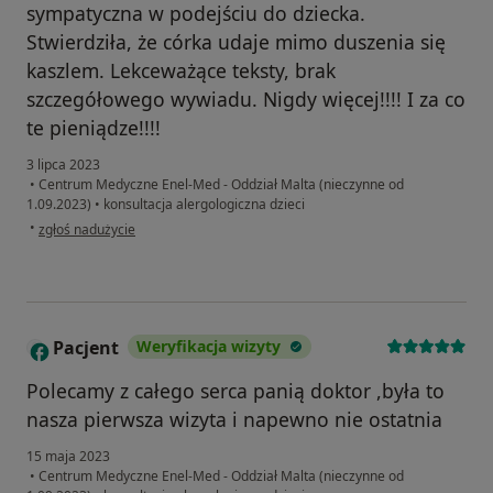
sympatyczna w podejściu do dziecka.
Stwierdziła, że córka udaje mimo duszenia się
kaszlem. Lekceważące teksty, brak
szczegółowego wywiadu. Nigdy więcej!!!! I za co
te pieniądze!!!!
3 lipca 2023
•
Centrum Medyczne Enel-Med - Oddział Malta (nieczynne od
1.09.2023)
•
konsultacja alergologiczna dzieci
w opinii użytkownika P.K.
•
zgłoś nadużycie
Pacjent
Weryfikacja wizyty
Polecamy z całego serca panią doktor ,była to
nasza pierwsza wizyta i napewno nie ostatnia
15 maja 2023
•
Centrum Medyczne Enel-Med - Oddział Malta (nieczynne od