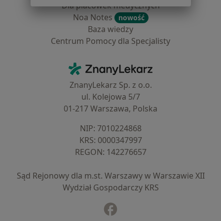
Dla placówek medycznych
Noa Notes
nowość
Baza wiedzy
Centrum Pomocy dla Specjalisty
Kontakt
ZnanyLekarz - Strona główna
ZnanyLekarz Sp. z o.o.
ul. Kolejowa 5/7
01-217 Warszawa, Polska
NIP: ⁠7010224868
KRS: ⁠0000347997
REGON: ⁠142276657
Sąd Rejonowy dla m.st. Warszawy w Warszawie XII
Wydział Gospodarczy KRS
Facebook
otwiera się w nowej karcie