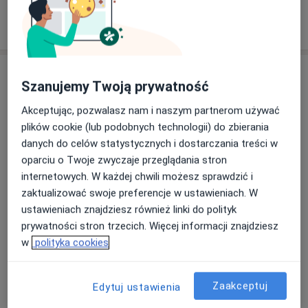
Pokaż więcej
o doświadczeniu
Usługi i ceny
Szanujemy Twoją prywatność
Konsultacja stomatologiczna
Akceptując, pozwalasz nam i naszym partnerom używać
Szczegóły
plików cookie (lub podobnych technologii) do zbierania
danych do celów statystycznych i dostarczania treści w
Konsultacja stomatologiczna (kolejna wizyta)
oparciu o Twoje zwyczaje przeglądania stron
Szczegóły
internetowych. W każdej chwili możesz sprawdzić i
zaktualizować swoje preferencje w ustawieniach. W
Konsultacja stomatologiczna (pierwsza wizyta)
ustawieniach znajdziesz również linki do polityk
Szczegóły
prywatności stron trzecich. Więcej informacji znajdziesz
w
polityka cookies
Konsultacja stomatologiczna dzieci
Szczegóły
Zaakceptuj
Edytuj ustawienia