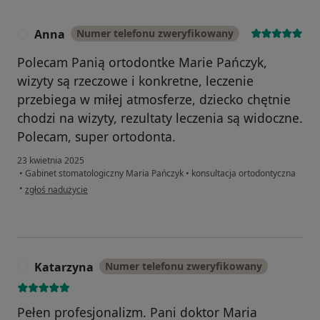
Anna
Numer telefonu zweryfikowany
A
Polecam Panią ortodontke Marie Pańczyk,
wizyty są rzeczowe i konkretne, leczenie
przebiega w miłej atmosferze, dziecko chętnie
chodzi na wizyty, rezultaty leczenia są widoczne.
Polecam, super ortodonta.
23 kwietnia 2025
•
Gabinet stomatologiczny Maria Pańczyk
•
konsultacja ortodontyczna
w opinii użytkownika Anna
•
zgłoś nadużycie
Katarzyna
Numer telefonu zweryfikowany
K
Pełen profesjonalizm. Pani doktor Maria