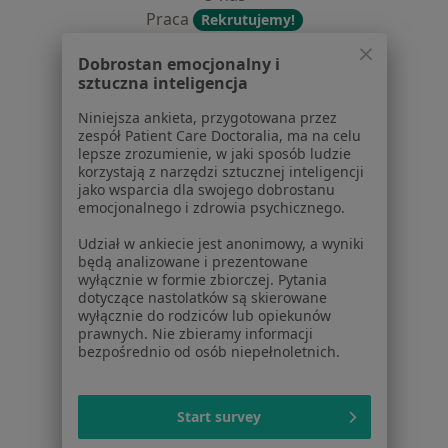
Praca
Rekrutujemy!
Partnerzy
Dobrostan emocjonalny i
Centrum prasowe
sztuczna inteligencja
Kontakt
Niniejsza ankieta, przygotowana przez
Dla pacjentów
zespół Patient Care Doctoralia, ma na celu
lepsze zrozumienie, w jaki sposób ludzie
Lekarze
korzystają z narzędzi sztucznej inteligencji
Placówki medyczne
jako wsparcia dla swojego dobrostanu
emocjonalnego i zdrowia psychicznego.
Pytania i odpowiedzi
Usługi i zabiegi
Udział w ankiecie jest anonimowy, a wyniki
Choroby
będą analizowane i prezentowane
wyłącznie w formie zbiorczej. Pytania
Pomoc
dotyczące nastolatków są skierowane
Aplikacje mobilne
wyłącznie do rodziców lub opiekunów
Blog dla pacjentów
prawnych. Nie zbieramy informacji
bezpośrednio od osób niepełnoletnich.
Dla profesjonalistów
Cennik
Start survey
Dla lekarzy