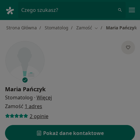
Me
Czego szukasz?
Strona Główna
Stomatolog
Zamość
Maria Pańczyk
Zmień miasto
Maria Pańczyk
O specjalizacjach
Stomatolog
·
Więcej
Zamość
1 adres
2 opinie
Pokaż dane kontaktowe