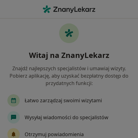
Me
Ubytki Zębów • Zamość, lubelskie
Filtry
• 1
Mapa
Ubytki zębów specjaliści w Zamościu
Witaj na ZnanyLekarz
Jak działają wyniki wyszukiwania
Znajdź najlepszych specjalistów i umawiaj wizyty.
Pobierz aplikację, aby uzyskać bezpłatny dostęp do
Jakiego specjalisty szukasz?
przydatnych funkcji:
Stomatolog
Łatwo zarządzaj swoimi wizytami
Wysyłaj wiadomości do specjalistów
Otrzymuj powiadomienia