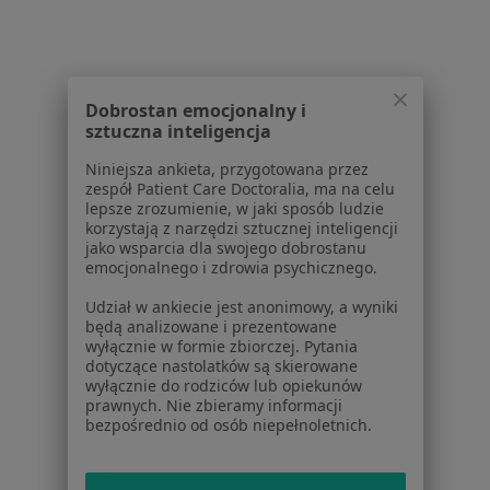
Pytania i odpowiedzi
Usługi i zabiegi
Choroby
Pomoc
Dobrostan emocjonalny i
Aplikacje mobilne
sztuczna inteligencja
Blog dla pacjentów
Niniejsza ankieta, przygotowana przez
zespół Patient Care Doctoralia, ma na celu
Dla profesjonalistów
lepsze zrozumienie, w jaki sposób ludzie
korzystają z narzędzi sztucznej inteligencji
Cennik
jako wsparcia dla swojego dobrostanu
Dla lekarzy
emocjonalnego i zdrowia psychicznego.
Dla placówek medycznych
Udział w ankiecie jest anonimowy, a wyniki
Noa Notes
nowość
będą analizowane i prezentowane
Baza wiedzy
wyłącznie w formie zbiorczej. Pytania
dotyczące nastolatków są skierowane
Centrum Pomocy dla Specjalisty
wyłącznie do rodziców lub opiekunów
prawnych. Nie zbieramy informacji
Kontakt
bezpośrednio od osób niepełnoletnich.
ZnanyLekarz - Strona główna
ZnanyLekarz Sp. z o.o.