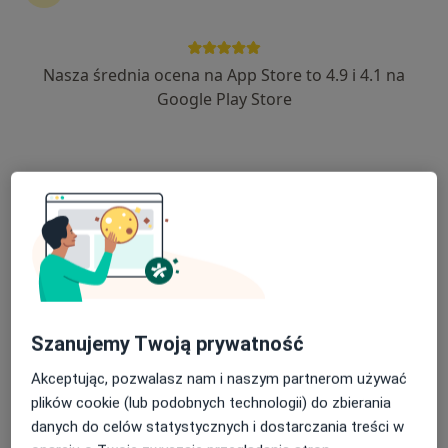
Nasza średnia ocena na App Store to 4.9 i 4.1 na
lek. dent. Dominika Adamczyk-Grabias
Google Play Store
·
Więcej
Stomatolog
11 opinii
Prymasa Stefana Wyszyńskiego 3/4p, Zamość
•
Mapa
Edentika
Konsultacja stomatologiczna
Brak ceny
Specjalista nie oferuje umawiania online pod tym adresem.
Poproś o wizytę
Szanujemy Twoją prywatność
Akceptując, pozwalasz nam i naszym partnerom używać
plików cookie (lub podobnych technologii) do zbierania
danych do celów statystycznych i dostarczania treści w