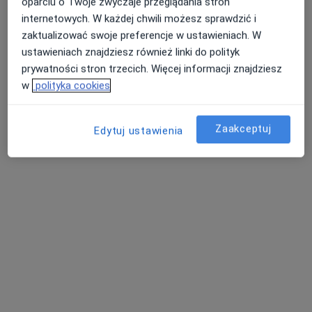
oparciu o Twoje zwyczaje przeglądania stron
internetowych. W każdej chwili możesz sprawdzić i
zaktualizować swoje preferencje w ustawieniach. W
Katarzyna Palikot-Michniak
ustawieniach znajdziesz również linki do polityk
·
Więcej
Stomatolog
prywatności stron trzecich. Więcej informacji znajdziesz
w
polityka cookies
Przemysłowa 21/2, Zamość
•
Mapa
Dentiq Stomatologia
Zaakceptuj
Konsultacja protetyczna
Brak ceny
Edytuj ustawienia
Specjalista nie oferuje umawiania online pod tym adresem.
Poproś o wizytę