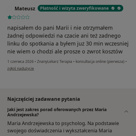
Mateusz
Płatność i wizyta zweryfikowane
M
napisałem do pani Marii i nie otrzymałem
żadnej odpowiedzi na czacie ani też zadnego
linku do spotkania a byłem juz 30 min wczesniej
nie wiem o chodzi ale prosze o zwrot kosztów
1 czerwca 2026
•
ZnanyLekarz Terapia
•
konsultacja online (pierwsza)
•
w opinii użytkownika Mateusz
zgłoś nadużycie
Najczęściej zadawane pytania
Jaki jest zakres porad oferowanych przez Maria
Andrzejewska?
Maria Andrzejewska to psycholog. Na podstawie
swojego doświadczenia i wykształcenia Maria