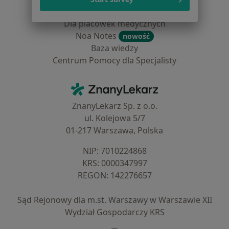
Dla lekarzy
Dla placówek medycznych
Noa Notes
nowość
Baza wiedzy
Centrum Pomocy dla Specjalisty
Kontakt
ZnanyLekarz - Strona główna
ZnanyLekarz Sp. z o.o.
ul. Kolejowa 5/7
01-217 Warszawa, Polska
NIP: ⁠7010224868
KRS: ⁠0000347997
REGON: ⁠142276657
Sąd Rejonowy dla m.st. Warszawy w Warszawie XII
Wydział Gospodarczy KRS