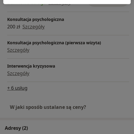
Darmowa usługa
Szczegóły
Konsultacja psychologiczna
200 zł
Szczegóły
Konsultacja psychologiczna (pierwsza wizyta)
Szczegóły
Interwencja kryzysowa
Szczegóły
+ 6 usług
W jaki sposób ustalane są ceny?
Adresy (2)