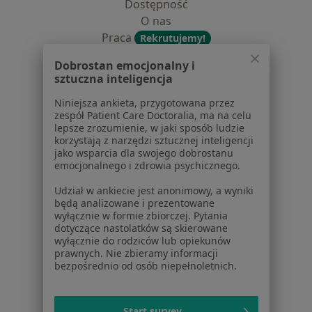
Dostępność
O nas
Praca
Rekrutujemy!
Partnerzy
Dobrostan emocjonalny i
Centrum prasowe
sztuczna inteligencja
Kontakt
Niniejsza ankieta, przygotowana przez
Dla pacjentów
zespół Patient Care Doctoralia, ma na celu
lepsze zrozumienie, w jaki sposób ludzie
Lekarze
korzystają z narzędzi sztucznej inteligencji
jako wsparcia dla swojego dobrostanu
Placówki medyczne
emocjonalnego i zdrowia psychicznego.
Pytania i odpowiedzi
Usługi i zabiegi
Udział w ankiecie jest anonimowy, a wyniki
będą analizowane i prezentowane
Choroby
wyłącznie w formie zbiorczej. Pytania
Pomoc
dotyczące nastolatków są skierowane
Aplikacje mobilne
wyłącznie do rodziców lub opiekunów
prawnych. Nie zbieramy informacji
Blog dla pacjentów
bezpośrednio od osób niepełnoletnich.
Dla profesjonalistów
Cennik
Start survey