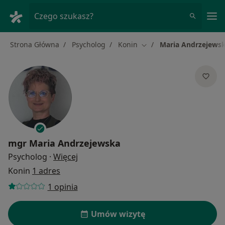
Me
Czego szukasz?
Strona Główna
Psycholog
Konin
Maria Andrzejews
Zmień miasto
mgr
Maria Andrzejewska
O specjalizacjach
Psycholog
·
Więcej
Konin
1 adres
1 opinia
Umów wizytę