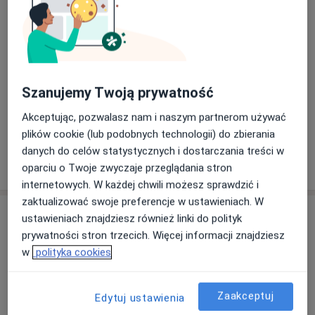
Pacjenci których przyjmuję
Dorośli (Tylko pod niektórymi adresami)
Dzieci (Tylko pod niektórymi adresami)
Szanujemy Twoją prywatność
Rodzaje konsultacji
Akceptując, pozwalasz nam i naszym partnerom używać
Konsultacje online
Zobacz kalendarz online
plików cookie (lub podobnych technologii) do zbierania
danych do celów statystycznych i dostarczania treści w
Pokaż więcej
o doświadczeniu
oparciu o Twoje zwyczaje przeglądania stron
internetowych. W każdej chwili możesz sprawdzić i
zaktualizować swoje preferencje w ustawieniach. W
Usługi i ceny
ustawieniach znajdziesz również linki do polityk
prywatności stron trzecich. Więcej informacji znajdziesz
Konsultacja online (kolejna)
w
polityka cookies
Umów wizytę
199 zł
Szczegóły
Zaakceptuj
Edytuj ustawienia
Konsultacja online (pierwsza)
Umów wizytę