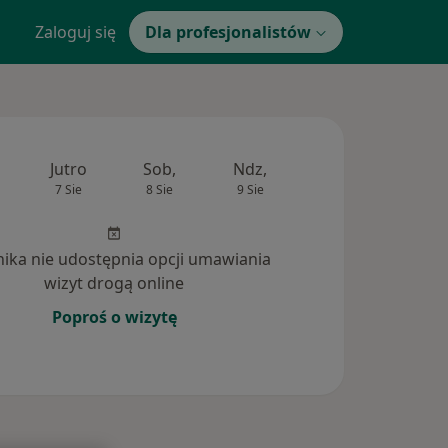
Zaloguj się
Dla profesjonalistów
Jutro
Sob,
Ndz,
Pon,
Wt,
7 Sie
8 Sie
9 Sie
10 Sie
11 Si
inika nie udostępnia opcji umawiania
wizyt drogą online
Poproś o wizytę