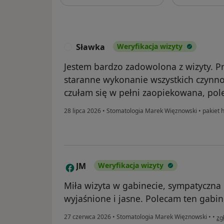
Sławka
Weryfikacja wizyty
S
Jestem bardzo zadowolona z wizyty. Pr
staranne wykonanie wszystkich czynnoś
czułam się w pełni zaopiekowana, pole
28 lipca 2026
•
Stomatologia Marek Więznowski
•
pakiet h
JM
Weryfikacja wizyty
J
Miła wizyta w gabinecie, sympatyczna 
wyjaśnione i jasne. Polecam ten gabin
w 
27 czerwca 2026
•
Stomatologia Marek Więznowski
•
•
zg