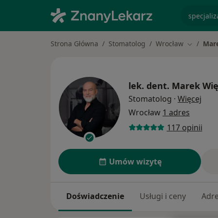
specjaliz
Strona Główna
Stomatolog
Wrocław
Mar
Zmień mi
lek. dent.
Marek Wię
O sp
Stomatolog
·
Więcej
Wrocław
1 adres
117 opinii
Umów wizytę
Doświadczenie
Usługi i ceny
Adr