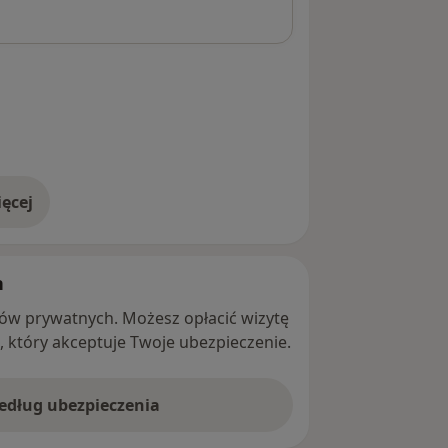
ęcej
adresie
h
ntów prywatnych. Możesz opłacić wizytę
ę, który akceptuje Twoje ubezpieczenie.
według ubezpieczenia