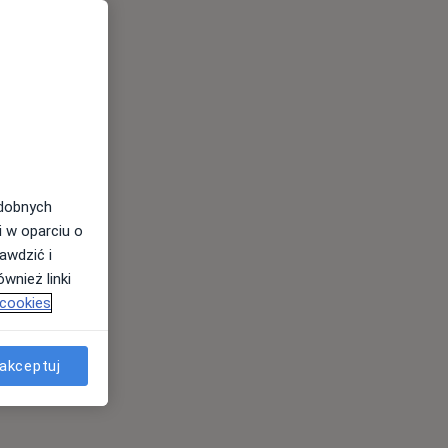
odobnych
i w oparciu o
awdzić i
wnież linki
 cookies
akceptuj