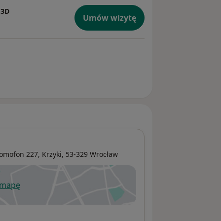
 3D
Umów wizytę
domofon 227,
Krzyki
, 53-329
Wrocław
 mapę
wiera się w nowej karcie