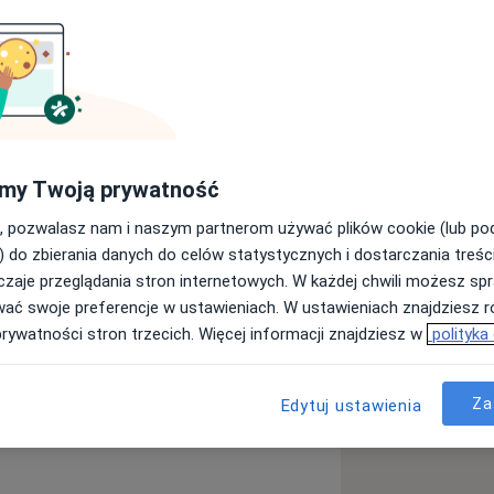
KOLEŃ
my Twoją prywatność
ndywidualnym podejściem do każdego
owy, piękny uśmiech i pełen komfort na
, pozwalasz nam i naszym partnerom używać plików cookie (lub p
i przekonaj się, że wizyta u dentysty
) do zbierania danych do celów statystycznych i dostarczania treśc
 zgraną grupę wykwalifikowanych
zaje przeglądania stron internetowych. W każdej chwili możesz spr
ski-stomatologia ogólna i protetyka,
wać swoje preferencje w ustawieniach. W ustawieniach znajdziesz ró
raz leczenie kanałowe pod
prywatności stron trzecich. Więcej informacji znajdziesz w
polityka
stomatologia ogólna, estetyczna,
 Joanna Niewiadomska-stomatologia
Za
 stomatologia ogólna, estetyczna,
Edytuj ustawienia
yński-chirurgia, oraz implantologia,
tka stomatologiczna, Natalia Torba-
, Klaudia Torba-dyplomowana