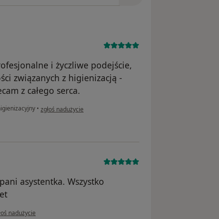
ofesjonalne i życzliwe podejście,
ci związanych z higienizacją -
cam z całego serca.
w opinii użytkownika Sławka
igienizacyjny
•
zgłoś nadużycie
pani asystentka. Wszystko
et
opinii użytkownika JM
łoś nadużycie