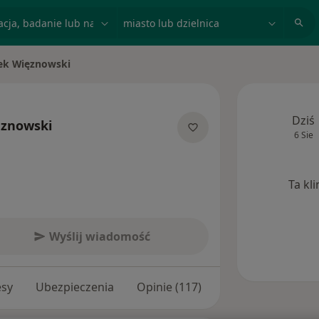
acja, badanie lub nazwisko
miasto lub dzielnica
ek Więznowski
asto
Dziś
znowski
6 Sie
ecjalizacjach
Ta kl
Wyślij wiadomość
esy
Ubezpieczenia
Opinie (117)