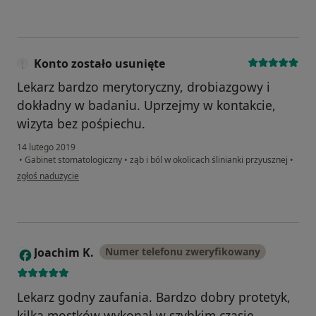
Konto zostało usunięte
Lekarz bardzo merytoryczny, drobiazgowy i
dokładny w badaniu. Uprzejmy w kontakcie,
wizyta bez pośpiechu.
14 lutego 2019
•
Gabinet stomatologiczny
•
ząb i ból w okolicach ślinianki przyusznej
•
w opinii użytkownika Konto zostało usunięte
zgłoś nadużycie
Joachim K.
Numer telefonu zweryfikowany
J
Lekarz godny zaufania. Bardzo dobry protetyk,
kilka mostków wykonał w szybkim czasie.