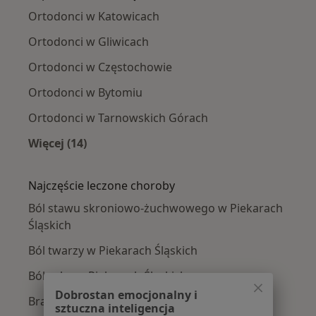
Ortodonci w Katowicach
Ortodonci w Gliwicach
Ortodonci w Częstochowie
Ortodonci w Bytomiu
Ortodonci w Tarnowskich Górach
Więcej (14)
Więcej w kategorii: W pobliżu Piekar Śląskich
Najczęście leczone choroby
Ból stawu skroniowo-żuchwowego w Piekarach
Śląskich
Ból twarzy w Piekarach Śląskich
Ból zęba w Piekarach Śląskich
Dobrostan emocjonalny i
Braki zębowe w Piekarach Śląskich
sztuczna inteligencja