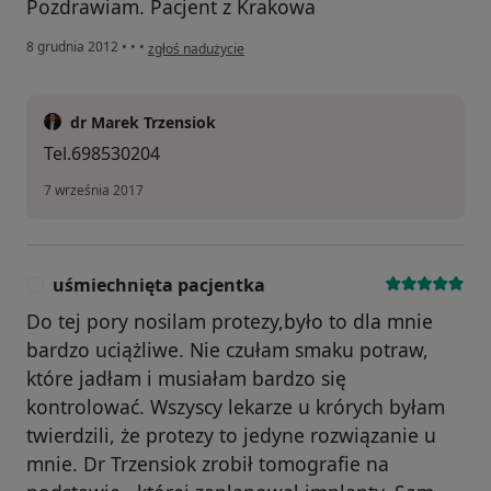
Pozdrawiam. Pacjent z Krakowa
w opinii użytkownika Konto zostało usunięte
8 grudnia 2012
•
•
•
zgłoś nadużycie
dr Marek Trzensiok
Tel.698530204
7 września 2017
uśmiechnięta pacjentka
U
Do tej pory nosilam protezy,było to dla mnie
bardzo uciążliwe. Nie czułam smaku potraw,
które jadłam i musiałam bardzo się
kontrolować. Wszyscy lekarze u krórych byłam
twierdzili, że protezy to jedyne rozwiązanie u
mnie. Dr Trzensiok zrobił tomografie na