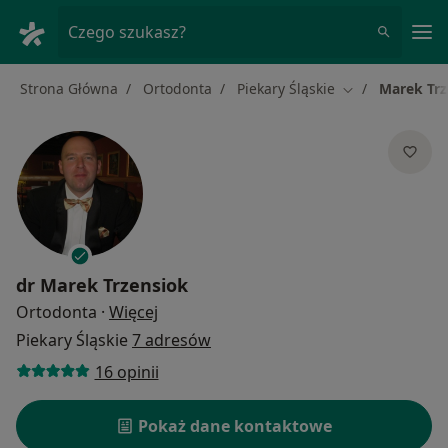
Me
Czego szukasz?
Strona Główna
Ortodonta
Piekary Śląskie
Marek Trz
Zmień miasto
dr
Marek Trzensiok
O specjalizacjach
Ortodonta
·
Więcej
Piekary Śląskie
7 adresów
16 opinii
Pokaż dane kontaktowe