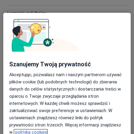
Leczenie próchnicy
Od 50 zł
Szczegóły
Stomatologia estetyczna
Od 50 zł
Szczegóły
Rentgen zębów
Szanujemy Twoją prywatność
50 zł
Szczegóły
Akceptując, pozwalasz nam i naszym partnerom używać
plików cookie (lub podobnych technologii) do zbierania
Protezy
danych do celów statystycznych i dostarczania treści w
Od 150 zł
Szczegóły
oparciu o Twoje zwyczaje przeglądania stron
internetowych. W każdej chwili możesz sprawdzić i
+ 19 usług
zaktualizować swoje preferencje w ustawieniach. W
ustawieniach znajdziesz również linki do polityk
W jaki sposób ustalane są ceny?
prywatności stron trzecich. Więcej informacji znajdziesz
w
polityka cookies