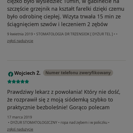
ciężko było wysiedzieć 10min, w gabinecie na
szczęście grzejnik na kształt farelki dzięki czemu
było odrobinę ciepłej. Wizyta trwała 15 min ze
ściągnięciem szwów i leczeniem 2 zębów
9 kwietnia 2019
•
STOMATOLOGIA DR TRZENSIOK [ DYŻUR TEL ]
•
•
w opinii użytkownika Konto zostało usunięte
zgłoś nadużycie
Wojciech Ż.
Numer telefonu zweryfikowany
W
Prawdziwy lekarz z powołania! Który nie dość,
że rozprawił się z moją siódemką szybko to
praktycznie bezboleśnie! Gorąco polecam
17 marca 2019
•
DYŻUR STOMATOLOGICZNY
•
ropa nad zębem i w policzku
•
w opinii użytkownika Wojciech Ż.
zgłoś nadużycie