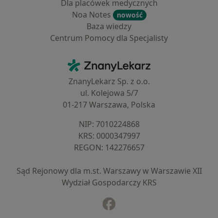
Dla placówek medycznych
Noa Notes
nowość
Baza wiedzy
Centrum Pomocy dla Specjalisty
Kontakt
ZnanyLekarz - Strona główna
ZnanyLekarz Sp. z o.o.
ul. Kolejowa 5/7
01-217 Warszawa, Polska
NIP: ⁠7010224868
KRS: ⁠0000347997
REGON: ⁠142276657
Sąd Rejonowy dla m.st. Warszawy w Warszawie XII
Wydział Gospodarczy KRS
Facebook
otwiera się w nowej karcie