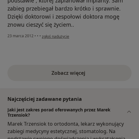
podstawie , której zaplanował implanty. Sam
zabieg przebiegał bardzo krótko i sprawnie.
Dzięki doktorowi i zespołowi doktora mogę
znowu cieszyć się życiem..
w opinii użytkownika uśmiechnięta pacjentka
23 marca 2012
•
•
•
zgłoś nadużycie
Zobacz więcej
opinie powyżej
Najczęściej zadawane pytania
Jaki jest zakres porad oferowanych przez Marek
Trzensiok?
Marek Trzensiok to ortodonta, lekarz wykonujący
zabiegi medycyny estetycznej, stomatolog. Na
podstawie swojego doświadczenia i wykształcenia