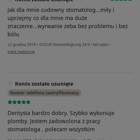
Jak dla mnie cudowny stomatolog...miły i
uprzejmy co dla mnie ma duże
znaczenie...wyrwanie zeba bez problemu i bez
bólu
22 grudnia 2019
•
DYŻUR Stomatologiczny 24 h
•
ból zęba
•
w opinii użytkownika Konto zostało usunięte
zgłoś nadużycie
Konto zostało usunięte
Numer telefonu zweryfikowany
Dentysta bardzo dobry. Szybko wykonuje
plomby. Jestem zadowolona z pracy
stomatologa , polecam wszystkim
w opinii użytkownika Kont