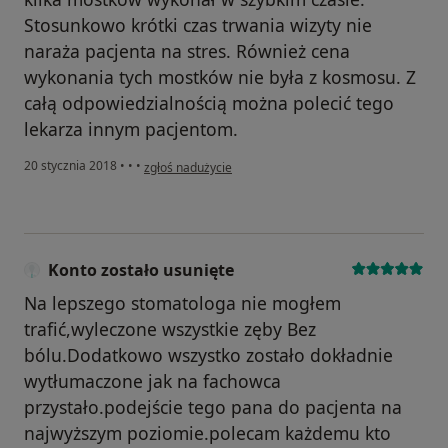
Stosunkowo krótki czas trwania wizyty nie
naraża pacjenta na stres. Również cena
wykonania tych mostków nie była z kosmosu. Z
całą odpowiedzialnością można polecić tego
lekarza innym pacjentom.
w opinii użytkownika Joachim K.
20 stycznia 2018
•
•
•
zgłoś nadużycie
Konto zostało usunięte
Na lepszego stomatologa nie mogłem
trafić,wyleczone wszystkie zęby Bez
bólu.Dodatkowo wszystko zostało dokładnie
wytłumaczone jak na fachowca
przystało.podejście tego pana do pacjenta na
najwyższym poziomie.polecam każdemu kto