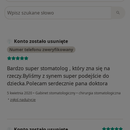
Szukaj w opiniach
Konto zostało usunięte
Numer telefonu zweryfikowany
Bardzo super stomatolog , który zna się na
rzeczy.Byliśmy z synem super podejście do
dziecka.Polecam serdecznie pana doktora
5 kwietnia 2020
•
Gabinet stomatologiczny
•
chirurgia stomatologiczna
w opinii użytkownika Konto zostało usunięte
•
zgłoś nadużycie
Konto zostało usunięte