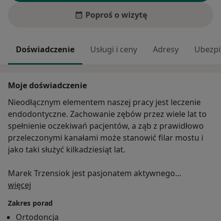
Poproś o wizytę
Doświadczenie
Usługi i ceny
Adresy
Ubezpi
Moje doświadczenie
Nieodłącznym elementem naszej pracy jest leczenie
endodontyczne. Zachowanie zębów przez wiele lat to
spełnienie oczekiwań pacjentów, a ząb z prawidłowo
przeleczonymi kanałami może stanowić filar mostu i
jako taki służyć kilkadziesiąt lat.
Marek Trzensiok jest pasjonatem aktywnego
O mnie
wypoczynku. W wolnych chwilach jest uczestnikiem
więcej
rajdów samochodowych, nurkuje, podróżuje - bierze
Zakres porad
udział w wielu ciekawych przedsięwzięciach.
Ortodoncja