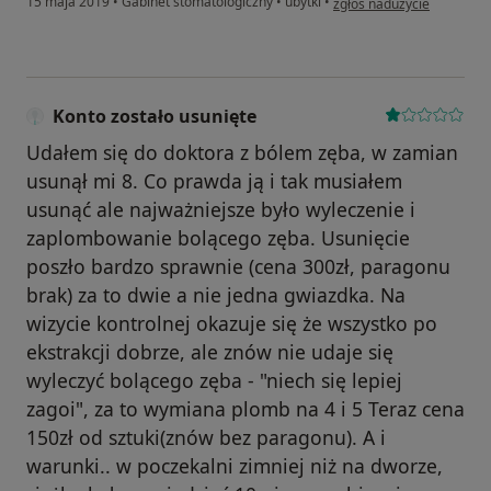
15 maja 2019
•
Gabinet stomatologiczny
•
ubytki
•
zgłoś nadużycie
Konto zostało usunięte
Udałem się do doktora z bólem zęba, w zamian
usunął mi 8. Co prawda ją i tak musiałem
usunąć ale najważniejsze było wyleczenie i
zaplombowanie bolącego zęba. Usunięcie
poszło bardzo sprawnie (cena 300zł, paragonu
brak) za to dwie a nie jedna gwiazdka. Na
wizycie kontrolnej okazuje się że wszystko po
ekstrakcji dobrze, ale znów nie udaje się
wyleczyć bolącego zęba - "niech się lepiej
zagoi", za to wymiana plomb na 4 i 5 Teraz cena
150zł od sztuki(znów bez paragonu). A i
warunki.. w poczekalni zimniej niż na dworze,