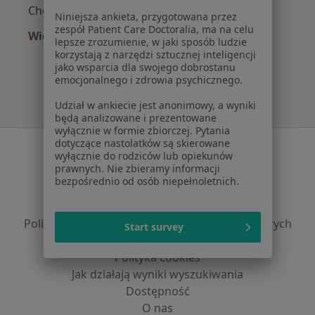
Choroby dziąseł w Piekarach Śląskich
Niniejsza ankieta, przygotowana przez
zespół Patient Care Doctoralia, ma na celu
Więcej (11)
lepsze zrozumienie, w jaki sposób ludzie
Więcej w kategorii: Najczęście leczone chorob
korzystają z narzędzi sztucznej inteligencji
jako wsparcia dla swojego dobrostanu
emocjonalnego i zdrowia psychicznego.
Udział w ankiecie jest anonimowy, a wyniki
będą analizowane i prezentowane
wyłącznie w formie zbiorczej. Pytania
dotyczące nastolatków są skierowane
Serwis
wyłącznie do rodziców lub opiekunów
prawnych. Nie zbieramy informacji
Regulamin
bezpośrednio od osób niepełnoletnich.
Polityka prywatności pacjentów
Polityka prywatności profesjonalistów
Polityka prywatności dla profesjonalistów, których
Start survey
dane pozyskaliśmy samodzielnie
Polityka cookies
Jak działają wyniki wyszukiwania
Dostępność
O nas