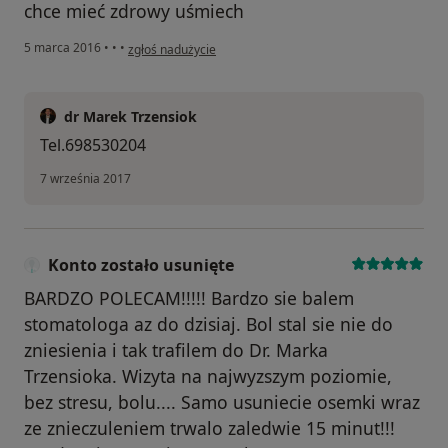
chce mieć zdrowy uśmiech
w opinii użytkownika Konto zostało usunięte
5 marca 2016
•
•
•
zgłoś nadużycie
dr Marek Trzensiok
Tel.698530204
7 września 2017
Konto zostało usunięte
BARDZO POLECAM!!!!! Bardzo sie balem
stomatologa az do dzisiaj. Bol stal sie nie do
zniesienia i tak trafilem do Dr. Marka
Trzensioka. Wizyta na najwyzszym poziomie,
bez stresu, bolu.... Samo usuniecie osemki wraz
ze znieczuleniem trwalo zaledwie 15 minut!!!