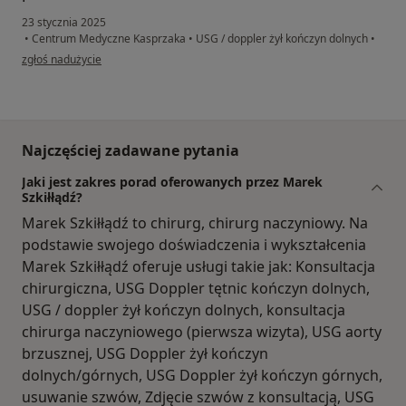
23 stycznia 2025
•
Centrum Medyczne Kasprzaka
•
USG / doppler żył kończyn dolnych
•
w opinii użytkownika Antoni
zgłoś nadużycie
Najczęściej zadawane pytania
Jaki jest zakres porad oferowanych przez Marek
Szkiłłądź?
Marek Szkiłłądź to chirurg, chirurg naczyniowy. Na
podstawie swojego doświadczenia i wykształcenia
Marek Szkiłłądź oferuje usługi takie jak: Konsultacja
chirurgiczna, USG Doppler tętnic kończyn dolnych,
USG / doppler żył kończyn dolnych, konsultacja
chirurga naczyniowego (pierwsza wizyta), USG aorty
brzusznej, USG Doppler żył kończyn
dolnych/górnych, USG Doppler żył kończyn górnych,
usuwanie szwów, Zdjęcie szwów z konsultacją, USG