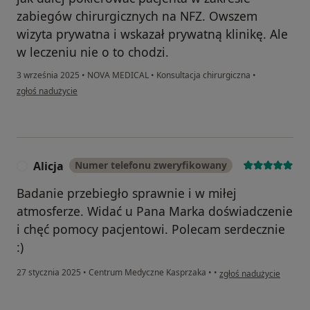
zabiegów chirurgicznych na NFZ. Owszem
wizyta prywatna i wskazał prywatną klinikę. Ale
w leczeniu nie o to chodzi.
3 września 2025
•
NOVA MEDICAL
•
Konsultacja chirurgiczna
•
w opinii użytkownika Małgorzata
zgłoś nadużycie
Alicja
Numer telefonu zweryfikowany
A
Badanie przebiegło sprawnie i w miłej
atmosferze. Widać u Pana Marka doświadczenie
i chęć pomocy pacjentowi. Polecam serdecznie
:)
w opinii użytkownika Ali
27 stycznia 2025
•
Centrum Medyczne Kasprzaka
•
•
zgłoś nadużycie