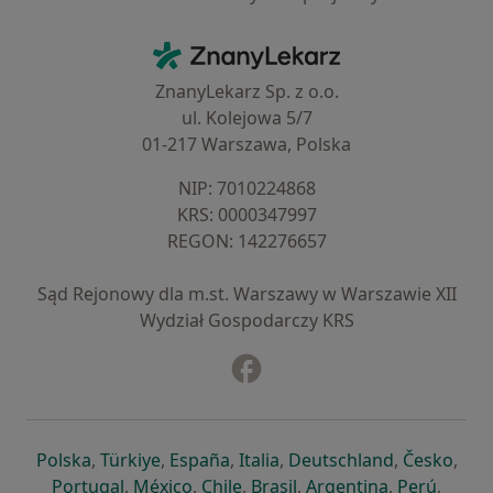
Kontakt
ZnanyLekarz - Strona główna
ZnanyLekarz Sp. z o.o.
ul. Kolejowa 5/7
01-217 Warszawa, Polska
NIP: ⁠7010224868
KRS: ⁠0000347997
REGON: ⁠142276657
Sąd Rejonowy dla m.st. Warszawy w Warszawie XII
Wydział Gospodarczy KRS
Facebook
otwiera się w nowej karcie
otwiera się w nowej karcie
otwiera się w nowej karcie
otwiera się w nowej karcie
otwiera się w nowej karci
otwiera się
otwi
Polska
,
Türkiye
,
España
,
Italia
,
Deutschland
,
Česko
,
otwiera się w nowej karcie
otwiera się w nowej karcie
otwiera się w nowej karcie
otwiera się w nowej kar
otwiera się 
otwier
Portugal
,
México
,
Chile
,
Brasil
,
Argentina
,
Perú
,