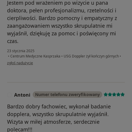
Jestem pod wrażeniem po wizycie u pana
doktora, pełen profesjonalizmu, rzetelności i
cierpliwości. Bardzo pomocny i empatyczny z
zaangażowaniem wszystko skrupulatnie mi
wyjaśnił, dziękuję za pomoc i poświęcony mi
czas.
23 stycznia 2025
•
Centrum Medyczne Kasprzaka
•
USG Doppler żył kończyn górnych
•
w opinii użytkownika Pacjent
zgłoś nadużycie
Antoni
Numer telefonu zweryfikowany
A
Bardzo dobry fachowiec, wykonał badanie
dopplera, wszystko skrupulatnie wyjaśnił.
Wizyta w miłej atmosferze, serdecznie
polecam!!!