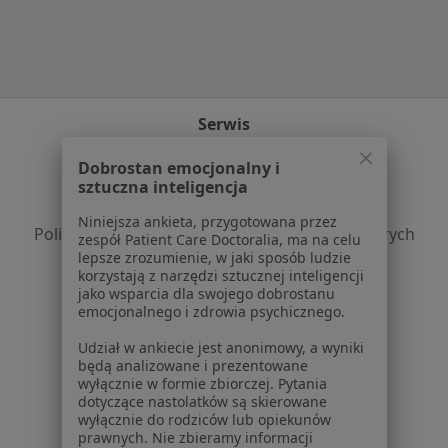
Serwis
Regulamin
Dobrostan emocjonalny i
Polityka prywatności pacjentów
sztuczna inteligencja
Polityka prywatności profesjonalistów
Niniejsza ankieta, przygotowana przez
Polityka prywatności dla profesjonalistów, których
zespół Patient Care Doctoralia, ma na celu
dane pozyskaliśmy samodzielnie
lepsze zrozumienie, w jaki sposób ludzie
korzystają z narzędzi sztucznej inteligencji
Polityka cookies
jako wsparcia dla swojego dobrostanu
Jak działają wyniki wyszukiwania
emocjonalnego i zdrowia psychicznego.
Dostępność
Udział w ankiecie jest anonimowy, a wyniki
O nas
będą analizowane i prezentowane
Praca
Rekrutujemy!
wyłącznie w formie zbiorczej. Pytania
Partnerzy
dotyczące nastolatków są skierowane
wyłącznie do rodziców lub opiekunów
Centrum prasowe
prawnych. Nie zbieramy informacji