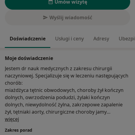
Umów wizytę
Wyślij wiadomość
Doświadczenie
Usługi i ceny
Adresy
Ubezpi
Moje doświadczenie
Jestem dr nauk medycznych z zakresu chirurgii
naczyniowej. Specjalizuje się w leczeniu następujących
chorób:
miażdżyca tętnic obwodowych, choroby żył kończyn
dolnych, owrzodzenia podudzi, żylaki kończyn
dolnych, niewydolność żylna, zakrzepowe zapalenie
żył, tętniaki aorty, chirurgiczne choroby jamy
O mnie
brzusznej, przepukliny.
więcej
Wykonuje badania USG:
Zakres porad
Doppler żył i tętnic kończyn górnych i dolnych.