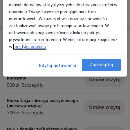
danych do celów statystycznych i dostarczania treści w
oparciu o Twoje zwyczaje przeglądania stron
Pokaż więcej
o doświadczeniu
internetowych. W każdej chwili możesz sprawdzić i
zaktualizować swoje preferencje w ustawieniach. W
ustawieniach znajdziesz również linki do polityk
Usługi i ceny
prywatności stron trzecich. Więcej informacji znajdziesz
w
polityka cookies
Chirurgia naczyniowa
Umów wizytę
600 zł
Szczegóły
Zaakceptuj
Edytuj ustawienia
Konsultacja + USG Doppler jednej
kończyny
Umów wizytę
500 zł
Szczegóły
Konsultacja chirurga naczyniowego
(pierwsza wizyta)
Umów wizytę
300 zł
Szczegóły
USG / doppler żył kończyn dolnych