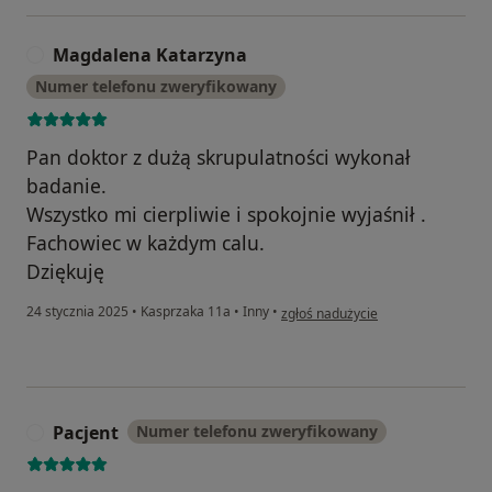
Magdalena Katarzyna
M
Numer telefonu zweryfikowany
Pan doktor z dużą skrupulatności wykonał
badanie.
Wszystko mi cierpliwie i spokojnie wyjaśnił .
Fachowiec w każdym calu.
Dziękuję
w opinii użytkownika Magdalena K
24 stycznia 2025
•
Kasprzaka 11a
•
Inny
•
zgłoś nadużycie
Pacjent
Numer telefonu zweryfikowany
P