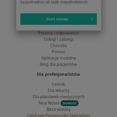
Kontakt
bezpośrednio od osób niepełnoletnich.
Dla pacjentów
Start survey
Lekarze
Placówki medyczne
Pytania i odpowiedzi
Usługi i zabiegi
Choroby
Pomoc
Aplikacje mobilne
Blog dla pacjentów
Dla profesjonalistów
Cennik
Dla lekarzy
Dla placówek medycznych
Noa Notes
nowość
Baza wiedzy
Centrum Pomocy dla Specjalisty