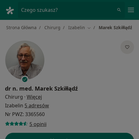
Me
Czego szukasz?
Strona Główna
Chirurg
Izabelin
Marek Szkiłłądź
Zmień miasto
dr n. med.
Marek Szkiłłądź
O specjalizacjach
Chirurg
·
Więcej
Izabelin
5 adresów
Nr PWZ: 3365560
5 opinii