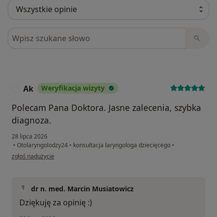
Szukaj w opiniach
Ak
Weryfikacja wizyty
A
Polecam Pana Doktora. Jasne zalecenia, szybka
diagnoza.
28 lipca 2026
•
Otolaryngolodzy24
•
konsultacja laryngologa dziecięcego
•
w opinii użytkownika Ak
zgłoś nadużycie
dr n. med. Marcin Musiatowicz
Dziękuję za opinię :)