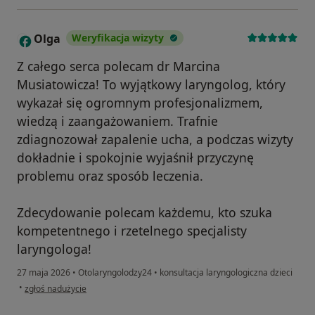
Olga
Weryfikacja wizyty
O
Z całego serca polecam dr Marcina
Musiatowicza! To wyjątkowy laryngolog, który
wykazał się ogromnym profesjonalizmem,
wiedzą i zaangażowaniem. Trafnie
zdiagnozował zapalenie ucha, a podczas wizyty
dokładnie i spokojnie wyjaśnił przyczynę
problemu oraz sposób leczenia.
Zdecydowanie polecam każdemu, kto szuka
kompetentnego i rzetelnego specjalisty
laryngologa!
27 maja 2026
•
Otolaryngolodzy24
•
konsultacja laryngologiczna dzieci
w opinii użytkownika Olga
•
zgłoś nadużycie