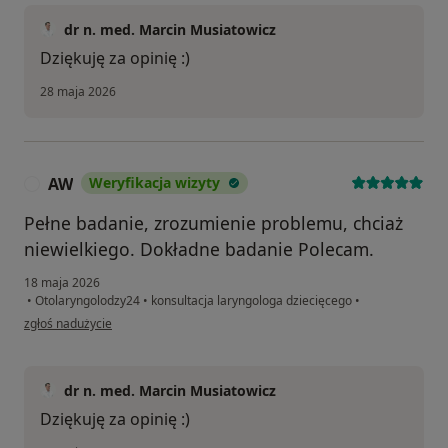
dr n. med. Marcin Musiatowicz
Dziękuję za opinię :)
28 maja 2026
AW
Weryfikacja wizyty
A
Pełne badanie, zrozumienie problemu, chciaż
niewielkiego. Dokładne badanie Polecam.
18 maja 2026
•
Otolaryngolodzy24
•
konsultacja laryngologa dziecięcego
•
w opinii użytkownika AW
zgłoś nadużycie
dr n. med. Marcin Musiatowicz
Dziękuję za opinię :)