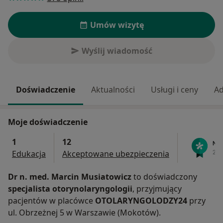
Umów wizytę
Wyślij wiadomość
Doświadczenie
Aktualności
Usługi i ceny
Ad
Moje doświadczenie
1
12
Edukacja
Akceptowane ubezpieczenia
Dr n. med. Marcin Musiatowicz
to doświadczony
specjalista otorynolaryngologii
, przyjmujący
pacjentów w placówce
OTOLARYNGOLODZY24
przy
ul. Obrzeżnej 5 w Warszawie (Mokotów).