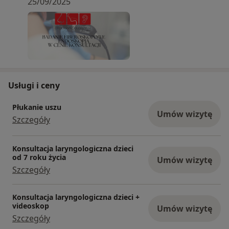
25/09/2025
migdałków podniebiennych, które możemy
zobaczyć po szerokim otwarciu ust, trzeciego
migdałka nie da się zobaczyć. BADANIE
ENDOSKOPOWE W CENIE KONSULTACJI
WARSZAWA OTOLARYNGOLODZY24
Usługi i ceny
Płukanie uszu
Umów wizytę
Szczegóły
Konsultacja laryngologiczna dzieci
od 7 roku życia
Umów wizytę
Szczegóły
Konsultacja laryngologiczna dzieci +
videoskop
Umów wizytę
Szczegóły