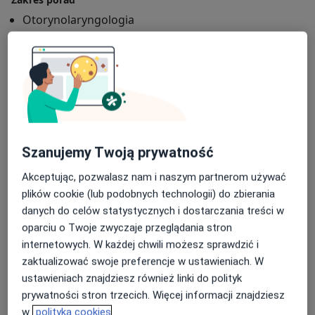
Otorynolaryngologia
Otorynolaryngologia dziecięca
Główne obszary pomocy
Choroby ucha
Zapalenie ucha
Ból gardła
a11y_sr_m
Zapalenie gardła
Choroby migdałków
+32
Pacjenci których przyjmuję
Szanujemy Twoją prywatność
Dzieci
Akceptując, pozwalasz nam i naszym partnerom używać
Rodzaje konsultacji
plików cookie (lub podobnych technologii) do zbierania
Stacjonarne
Zobacz lokalizacje (1)
danych do celów statystycznych i dostarczania treści w
oparciu o Twoje zwyczaje przeglądania stron
Zdjęcia i filmy
internetowych. W każdej chwili możesz sprawdzić i
zaktualizować swoje preferencje w ustawieniach. W
ustawieniach znajdziesz również linki do polityk
prywatności stron trzecich. Więcej informacji znajdziesz
w
polityka cookies