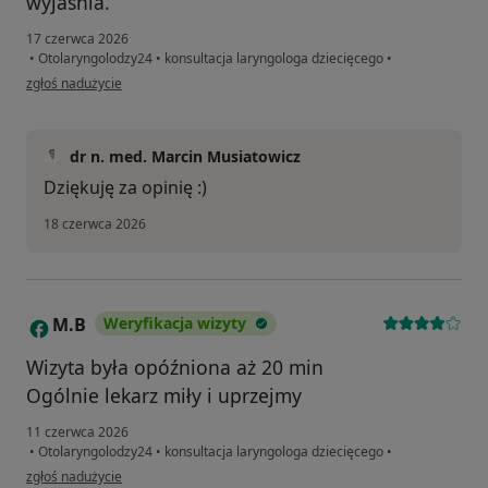
wyjaśnia.
17 czerwca 2026
•
Otolaryngolodzy24
•
konsultacja laryngologa dziecięcego
•
w opinii użytkownika MC
zgłoś nadużycie
dr n. med. Marcin Musiatowicz
Dziękuję za opinię :)
18 czerwca 2026
M.B
Weryfikacja wizyty
M
Wizyta była opóźniona aż 20 min
Ogólnie lekarz miły i uprzejmy
11 czerwca 2026
•
Otolaryngolodzy24
•
konsultacja laryngologa dziecięcego
•
w opinii użytkownika M.B
zgłoś nadużycie