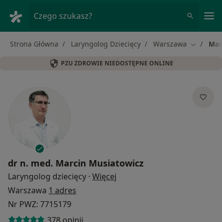
Me
Czego szukasz?
Strona Główna
Laryngolog Dziecięcy
Warszawa
Mar
Zmień mi
PZU ZDROWIE NIEDOSTĘPNE ONLINE
dr n. med.
Marcin Musiatowicz
O specjalizacjach
Laryngolog dziecięcy
·
Więcej
Warszawa
1 adres
Nr PWZ: 7715179
378 opinii