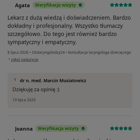
Agata
Weryfikacja wizyty
A
Lekarz z dużą wiedzą i doświadczeniem. Bardzo
dokładny i profesjonalny. Wszystko tłumaczy
szczegółowo. Do tego jest również bardzo
sympatyczny i empatyczny.
8 lipca 2026
•
Otolaryngolodzy24
•
konsultacja laryngologa dziecięcego
w opinii użytkownika Agata
•
zgłoś nadużycie
dr n. med. Marcin Musiatowicz
Dziękuję za opinię :)
10 lipca 2026
Joanna
Weryfikacja wizyty
J