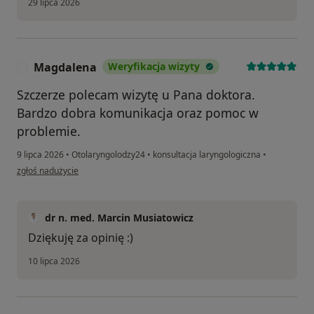
29 lipca 2026
Magdalena
Weryfikacja wizyty
M
Szczerze polecam wizytę u Pana doktora.
Bardzo dobra komunikacja oraz pomoc w
problemie.
9 lipca 2026
•
Otolaryngolodzy24
•
konsultacja laryngologiczna
•
w opinii użytkownika Magdalena
zgłoś nadużycie
dr n. med. Marcin Musiatowicz
Dziękuję za opinię :)
10 lipca 2026