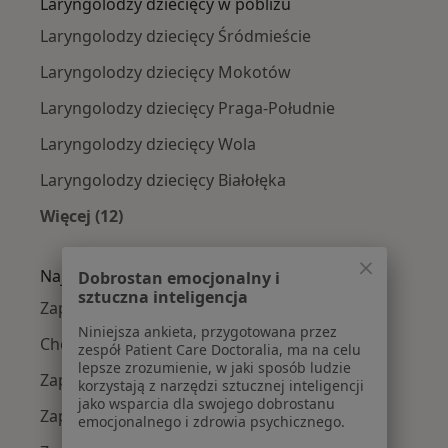
Laryngolodzy dziecięcy w pobliżu
Laryngolodzy dziecięcy Śródmieście
Laryngolodzy dziecięcy Mokotów
Laryngolodzy dziecięcy Praga-Południe
Laryngolodzy dziecięcy Wola
Laryngolodzy dziecięcy Białołęka
Więcej (12)
Więcej w kategorii: Laryngolodzy dziecięcy w 
Najczęście leczone choroby
Dobrostan emocjonalny i
sztuczna inteligencja
Zapalenie gardła w Warszawie
Niniejsza ankieta, przygotowana przez
Choroby laryngologiczne w Warszawie
zespół Patient Care Doctoralia, ma na celu
lepsze zrozumienie, w jaki sposób ludzie
Zapalenie migdałków w Warszawie
korzystają z narzędzi sztucznej inteligencji
jako wsparcia dla swojego dobrostanu
Zapalenie ucha w Warszawie
emocjonalnego i zdrowia psychicznego.