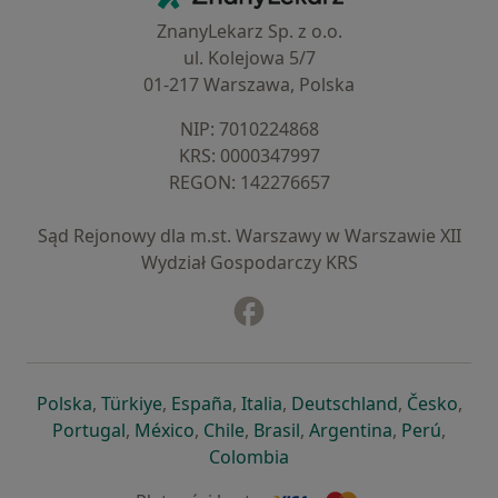
ZnanyLekarz Sp. z o.o.
ul. Kolejowa 5/7
01-217 Warszawa, Polska
NIP: ⁠7010224868
KRS: ⁠0000347997
REGON: ⁠142276657
Sąd Rejonowy dla m.st. Warszawy w Warszawie XII
Wydział Gospodarczy KRS
Facebook
otwiera się w nowej karcie
otwiera się w nowej karcie
otwiera się w nowej karcie
otwiera się w nowej karcie
otwiera się w nowej karci
otwiera się
otwi
Polska
,
Türkiye
,
España
,
Italia
,
Deutschland
,
Česko
,
otwiera się w nowej karcie
otwiera się w nowej karcie
otwiera się w nowej karcie
otwiera się w nowej kar
otwiera się 
otwier
Portugal
,
México
,
Chile
,
Brasil
,
Argentina
,
Perú
,
otwiera się w nowej karc
Colombia