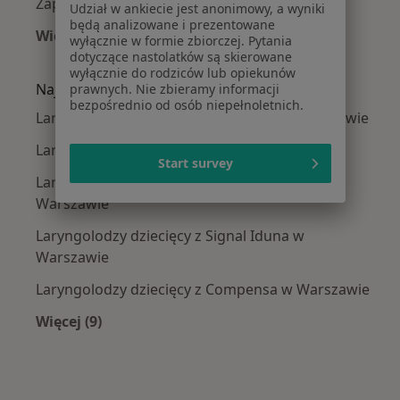
Zapalenie zatok w Warszawie
Udział w ankiecie jest anonimowy, a wyniki
będą analizowane i prezentowane
Więcej (15)
wyłącznie w formie zbiorczej. Pytania
Więcej w kategorii: Najczęście leczone chorob
dotyczące nastolatków są skierowane
wyłącznie do rodziców lub opiekunów
Najpopularniejsze ubezpieczenia
prawnych. Nie zbieramy informacji
bezpośrednio od osób niepełnoletnich.
Laryngolodzy dziecięcy z Medicover w Warszawie
Laryngolodzy dziecięcy z Allianz w Warszawie
Start survey
Laryngolodzy dziecięcy z INTER Polska w
Warszawie
Laryngolodzy dziecięcy z Signal Iduna w
Warszawie
Laryngolodzy dziecięcy z Compensa w Warszawie
Więcej (9)
Więcej w kategorii: Najpopularniejsze ubezpie