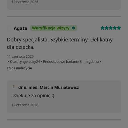
12 czerwca 2026
Agata
Weryfikacja wizyty
A
Dobry specjalista. Szybkie terminy. Delikatny
dla dziecka.
11 czerwca 2026
•
Otolaryngolodzy24
•
Endoskopowe badanie 3 - migdałka
•
w opinii użytkownika Agata
zgłoś nadużycie
dr n. med. Marcin Musiatowicz
Dziękuję za opinię :)
12 czerwca 2026