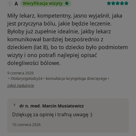
A
Weryfikacja wizyty
Miły lekarz, kompetentny, jasno wyjaśnił, jaka
jest przyczyna bólu, jakie będzie leczenie.
Byłoby już zupełnie idealnie, jakby lekarz
komunikował bardziej bezpośrednio z
dzieckiem (lat 8), bo to dziecko było podmiotem
wizyty i ono potrafi najlepiej opisać
dolegliwości bólowe.
9 czerwca 2026
•
Otolaryngolodzy24
•
konsultacja laryngologa dziecięcego
•
w opinii użytkownika A
zgłoś nadużycie
dr n. med. Marcin Musiatowicz
Dziękuję za opinię i trafną uwagę :)
10 czerwca 2026