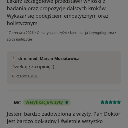
Lekarz szczegółowo przedstawił wnioski z
badania oraz propozycje dalszych kroków.
Wykazał się podejściem empatycznym oraz
holistycznym.
17 czerwca 2026
•
Otolaryngolodzy24
•
konsultacja laryngologiczna
•
w opinii użytkownika Joanna
zgłoś nadużycie
dr n. med. Marcin Musiatowicz
Dziękuję za opinię :)
18 czerwca 2026
MC
Weryfikacja wizyty
M
Jestem bardzo zadowolona z wizyty. Pan Doktor
jest bardzo dokładny i świetnie wszystko