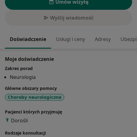
Umów wizytę
Wyślij wiadomość
Doświadczenie
Usługi i ceny
Adresy
Ubezpi
Moje doświadczenie
Zakres porad
Neurologia
Główne obszary pomocy
Choroby neurologiczne
Pacjenci których przyjmuję
Dorośli
Rodzaje konsultacji