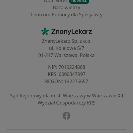
Noa Notes
nowość
Baza wiedzy
Centrum Pomocy dla Specjalisty
Kontakt
ZnanyLekarz - Strona główna
ZnanyLekarz Sp. z o.o.
ul. Kolejowa 5/7
01-217 Warszawa, Polska
NIP: ⁠7010224868
KRS: ⁠0000347997
REGON: ⁠142276657
Sąd Rejonowy dla m.st. Warszawy w Warszawie XII
Wydział Gospodarczy KRS
Facebook
otwiera się w nowej karcie