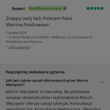
Robert
Weryfikacja wizyty
R
Znający swój fach.Polecam Pana
Marcina.Pozdrawiam .
5 grudnia 2024
•
Centrum Medyczne LUX MED – Wałbrzych, ul. Uczniowska 16
•
Konsultacja neurologiczna
w opinii użytkownika Robert
•
zgłoś nadużycie
Najczęściej zadawane pytania
Jaki jest zakres porad oferowanych przez Marcin
Męczywór?
Marcin Męczywór to neurolog. Na podstawie
swojego doświadczenia i wykształcenia Marcin
Męczywór oferuje usługi takie jak: Konsultacja
neurologiczna, Konsultacja telefoniczna - Neurolog,