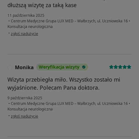
dłuższą wizytę za taką kase
11 października 2025
•
Centrum Medyczne Grupa LUX MED – Wałbrzych, ul. Uczniowska 16
•
Konsultacja neurologiczna
w opinii użytkownika Sk
•
zgłoś nadużycie
Monika
Weryfikacja wizyty
M
Wizyta przebiegła miło. Wszystko zostało mi
wyjaśnione. Polecam Pana doktora.
9 października 2025
•
Centrum Medyczne Grupa LUX MED – Wałbrzych, ul. Uczniowska 16
•
Konsultacja neurologiczna
w opinii użytkownika Monika
•
zgłoś nadużycie