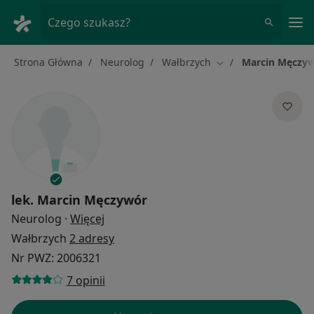
Me
Czego szukasz?
Strona Główna
Neurolog
Wałbrzych
Marcin Męczy
Zmień miasto
lek.
Marcin Męczywór
O specjalizacjach
Neurolog
·
Więcej
Wałbrzych
2 adresy
Nr PWZ: 2006321
7 opinii