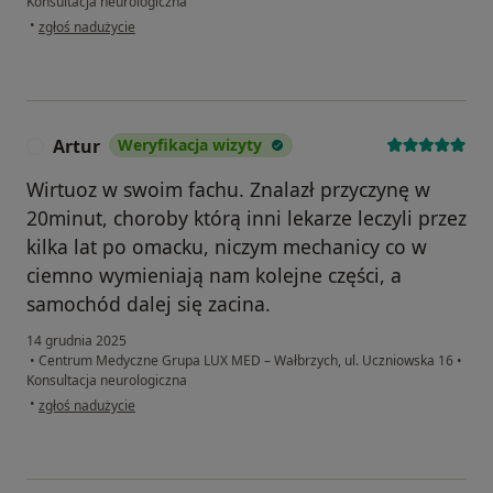
Konsultacja neurologiczna
w opinii użytkownika M
•
zgłoś nadużycie
Artur
Weryfikacja wizyty
A
Wirtuoz w swoim fachu. Znalazł przyczynę w
20minut, choroby którą inni lekarze leczyli przez
kilka lat po omacku, niczym mechanicy co w
ciemno wymieniają nam kolejne części, a
samochód dalej się zacina.
14 grudnia 2025
•
Centrum Medyczne Grupa LUX MED – Wałbrzych, ul. Uczniowska 16
•
Konsultacja neurologiczna
w opinii użytkownika Artur
•
zgłoś nadużycie