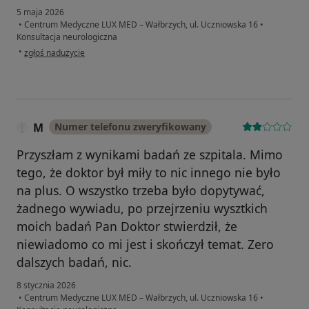
5 maja 2026
•
Centrum Medyczne LUX MED – Wałbrzych, ul. Uczniowska 16
•
Konsultacja neurologiczna
w opinii użytkownika Oskar
•
zgłoś nadużycie
M
Numer telefonu zweryfikowany
Przyszłam z wynikami badań ze szpitala. Mimo
tego, że doktor był miły to nic innego nie było
na plus. O wszystko trzeba było dopytywać,
żadnego wywiadu, po przejrzeniu wysztkich
moich badań Pan Doktor stwierdził, że
niewiadomo co mi jest i skończył temat. Zero
dalszych badań, nic.
8 stycznia 2026
•
Centrum Medyczne LUX MED – Wałbrzych, ul. Uczniowska 16
•