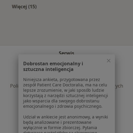
Więcej (15)
Więcej w kategorii: Najczęście leczone chorob
Serwis
Dobrostan emocjonalny i
Regulamin
sztuczna inteligencja
Polityka prywatności pacjentów
Polityka prywatności profesjonalistów
Niniejsza ankieta, przygotowana przez
zespół Patient Care Doctoralia, ma na celu
Polityka prywatności dla profesjonalistów, których
lepsze zrozumienie, w jaki sposób ludzie
dane pozyskaliśmy samodzielnie
korzystają z narzędzi sztucznej inteligencji
Polityka cookies
jako wsparcia dla swojego dobrostanu
emocjonalnego i zdrowia psychicznego.
Jak działają wyniki wyszukiwania
Dostępność
Udział w ankiecie jest anonimowy, a wyniki
O nas
będą analizowane i prezentowane
wyłącznie w formie zbiorczej. Pytania
Praca
Rekrutujemy!
dotyczące nastolatków są skierowane