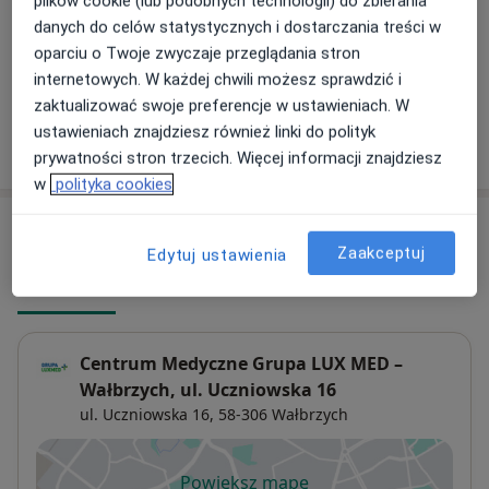
plików cookie (lub podobnych technologii) do zbierania
danych do celów statystycznych i dostarczania treści w
Konsultacja telefoniczna - Neurolog
oparciu o Twoje zwyczaje przeglądania stron
Od 189 zł
Szczegóły
internetowych. W każdej chwili możesz sprawdzić i
zaktualizować swoje preferencje w ustawieniach. W
ustawieniach znajdziesz również linki do polityk
W jaki sposób ustalane są ceny?
prywatności stron trzecich. Więcej informacji znajdziesz
w
polityka cookies
Adresy (2)
Zaakceptuj
Edytuj ustawienia
Adres 1
Adres 2
Centrum Medyczne Grupa LUX MED –
Wałbrzych, ul. Uczniowska 16
ul. Uczniowska 16,
58-306
Wałbrzych
Powiększ mapę