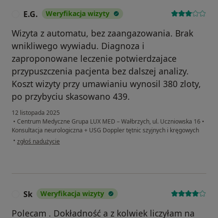
E.G.
Weryfikacja wizyty
E
Wizyta z automatu, bez zaangazowania. Brak
wnikliwego wywiadu. Diagnoza i
zaproponowane leczenie potwierdzajace
przypuszczenia pacjenta bez dalszej analizy.
Koszt wizyty przy umawianiu wynosil 380 zloty,
po przybyciu skasowano 439.
12 listopada 2025
•
Centrum Medyczne Grupa LUX MED – Wałbrzych, ul. Uczniowska 16
•
Konsultacja neurologiczna + USG Doppler tętnic szyjnych i kręgowych
w opinii użytkownika E.G.
•
zgłoś nadużycie
Sk
Weryfikacja wizyty
S
Polecam . Dokładność a z kolwiek liczyłam na