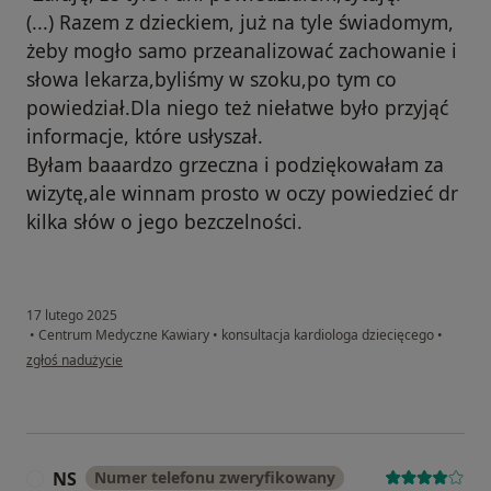
(...) Razem z dzieckiem, już na tyle świadomym,
żeby mogło samo przeanalizować zachowanie i
słowa lekarza,byliśmy w szoku,po tym co
powiedział.Dla niego też niełatwe było przyjąć
informacje, które usłyszał.
Byłam baaardzo grzeczna i podziękowałam za
wizytę,ale winnam prosto w oczy powiedzieć dr
kilka słów o jego bezczelności.
17 lutego 2025
•
Centrum Medyczne Kawiary
•
konsultacja kardiologa dziecięcego
•
w opinii użytkownika Pacjent
zgłoś nadużycie
NS
Numer telefonu zweryfikowany
N