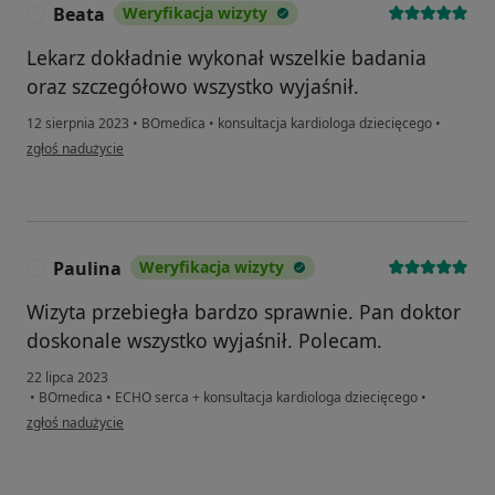
Beata
Weryfikacja wizyty
B
Lekarz dokładnie wykonał wszelkie badania
oraz szczegółowo wszystko wyjaśnił.
12 sierpnia 2023
•
BOmedica
•
konsultacja kardiologa dziecięcego
•
w opinii użytkownika Beata
zgłoś nadużycie
Paulina
Weryfikacja wizyty
P
Wizyta przebiegła bardzo sprawnie. Pan doktor
doskonale wszystko wyjaśnił. Polecam.
22 lipca 2023
•
BOmedica
•
ECHO serca + konsultacja kardiologa dziecięcego
•
w opinii użytkownika Paulina
zgłoś nadużycie