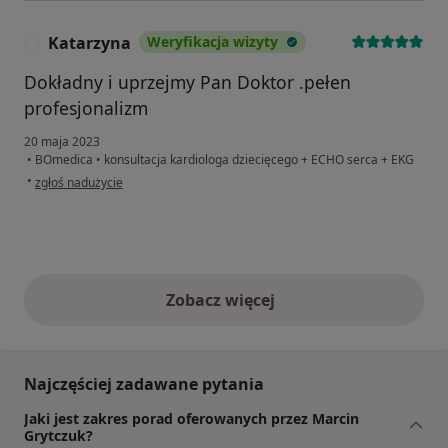
Katarzyna
Weryfikacja wizyty
K
Dokładny i uprzejmy Pan Doktor .pełen
profesjonalizm
20 maja 2023
•
BOmedica
•
konsultacja kardiologa dziecięcego + ECHO serca + EKG
w opinii użytkownika Katarzyna
•
zgłoś nadużycie
Zobacz więcej
opinie powyżej
Najczęściej zadawane pytania
Jaki jest zakres porad oferowanych przez Marcin
Grytczuk?