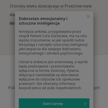
Choroby wieku dziecięcego w Przeźmierowie
Alergia w Przeźmierowie
Dobrostan emocjonalny i
sztuczna inteligencja
Więcej (15)
Więcej w kategorii: Najczęście leczone chorob
Niniejsza ankieta, przygotowana przez
zespół Patient Care Doctoralia, ma na celu
lepsze zrozumienie, w jaki sposób ludzie
korzystają z narzędzi sztucznej inteligencji
jako wsparcia dla swojego dobrostanu
emocjonalnego i zdrowia psychicznego.
Serwis
Udział w ankiecie jest anonimowy, a wyniki
będą analizowane i prezentowane
Regulamin
wyłącznie w formie zbiorczej. Pytania
dotyczące nastolatków są skierowane
Polityka prywatności pacjentów
wyłącznie do rodziców lub opiekunów
Polityka prywatności profesjonalistów
prawnych. Nie zbieramy informacji
Polityka prywatności dla profesjonalistów, których
bezpośrednio od osób niepełnoletnich.
dane pozyskaliśmy samodzielnie
Polityka cookies
Start survey
Jak działają wyniki wyszukiwania