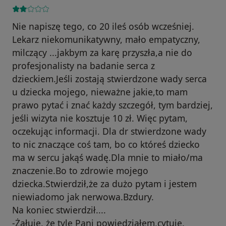
Nie napiszę tego, co 20 ileś osób wcześniej.
Lekarz niekomunikatywny, mało empatyczny,
milczący ...jakbym za karę przyszła,a nie do
profesjonalisty na badanie serca z
dzieckiem.Jeśli zostają stwierdzone wady serca
u dziecka mojego, nieważne jakie,to mam
prawo pytać i znać każdy szczegół, tym bardziej,
jeśli wizyta nie kosztuje 10 zł. Więc pytam,
oczekując informacji. Dla dr stwierdzone wady
to nic znaczące coś tam, bo co któreś dziecko
ma w sercu jakąś wadę.Dla mnie to miało/ma
znaczenie.Bo to zdrowie mojego
dziecka.Stwierdził,że za dużo pytam i jestem
niewiadomo jak nerwowa.Bzdury.
Na koniec stwierdził....
-Żałuję, że tyle Pani powiedziałem,cytuję.