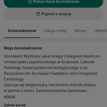
Pokaż dane kontaktowe
Poproś o wizytę
Doświadczenie
Usługi i ceny
Adresy
Ubezpi
Moje doświadczenie
Absolwent Wydziału Lekarskiego Collegium Medicum
Uniwersytetu Jagiellońskiego w Krakowie. Członek
Polskiego Towarzystwa Kardiologicznego oraz
Association for European Paediatric and Congenital
Cardiology.
Zajmuje się diagnostyką i leczeniem chorób układu
krążenia u dzieci. Zainteresowania zawodowe
O mnie
obejmują w szczególności diagnostykę
więcej
echokardiograficzną oraz przezskórne leczenie
Zakres porad