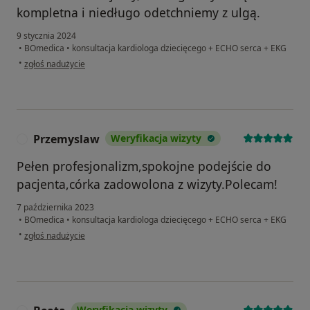
kompletna i niedługo odetchniemy z ulgą.
9 stycznia 2024
•
BOmedica
•
konsultacja kardiologa dziecięcego + ECHO serca + EKG
w opinii użytkownika Pacjent
•
zgłoś nadużycie
Przemyslaw
Weryfikacja wizyty
P
Pełen profesjonalizm,spokojne podejście do
pacjenta,córka zadowolona z wizyty.Polecam!
7 października 2023
•
BOmedica
•
konsultacja kardiologa dziecięcego + ECHO serca + EKG
w opinii użytkownika Przemyslaw
•
zgłoś nadużycie
Weryfikacja wizyty