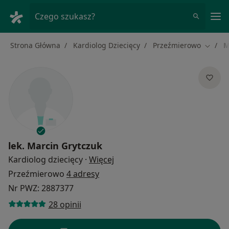
Me
Czego szukasz?
Strona Główna
Kardiolog Dziecięcy
Przeźmierowo
M
Zmień 
lek.
Marcin Grytczuk
O specjalizacjach
Kardiolog dziecięcy
·
Więcej
Przeźmierowo
4 adresy
Nr PWZ: 2887377
28 opinii