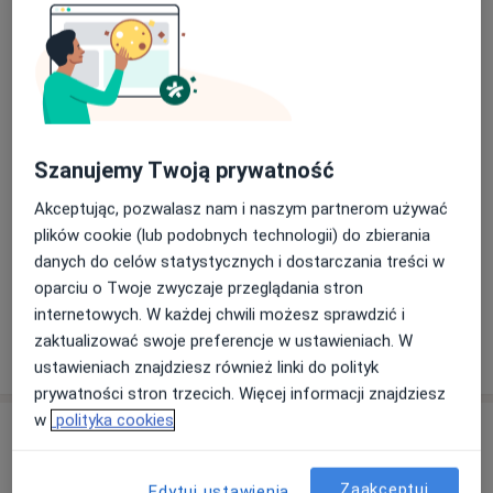
ECHO serca
Od 200 zł
Szczegóły
ECHO serca + konsultacja kardiologa dziecięcego
Od 350 zł
Szczegóły
Szanujemy Twoją prywatność
EKG - elektrokardiografia
Akceptując, pozwalasz nam i naszym partnerom używać
Od 60 zł
Szczegóły
plików cookie (lub podobnych technologii) do zbierania
danych do celów statystycznych i dostarczania treści w
+ 2 usługi
oparciu o Twoje zwyczaje przeglądania stron
internetowych. W każdej chwili możesz sprawdzić i
zaktualizować swoje preferencje w ustawieniach. W
W jaki sposób ustalane są ceny?
ustawieniach znajdziesz również linki do polityk
prywatności stron trzecich. Więcej informacji znajdziesz
w
polityka cookies
Adresy (4)
Adres 1
Adres 2
Adres 3
Adres 4
Zaakceptuj
Edytuj ustawienia