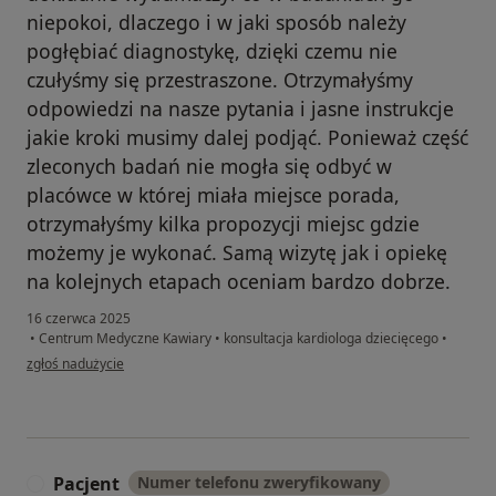
niepokoi, dlaczego i w jaki sposób należy
pogłębiać diagnostykę, dzięki czemu nie
czułyśmy się przestraszone. Otrzymałyśmy
odpowiedzi na nasze pytania i jasne instrukcje
jakie kroki musimy dalej podjąć. Ponieważ część
zleconych badań nie mogła się odbyć w
placówce w której miała miejsce porada,
otrzymałyśmy kilka propozycji miejsc gdzie
możemy je wykonać. Samą wizytę jak i opiekę
na kolejnych etapach oceniam bardzo dobrze.
16 czerwca 2025
•
Centrum Medyczne Kawiary
•
konsultacja kardiologa dziecięcego
•
w opinii użytkownika JM
zgłoś nadużycie
Pacjent
Numer telefonu zweryfikowany
P