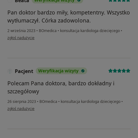
Beata
B
Pan doktor bardzo miły, kompetentny. Wszystko
wytłumaczył. Córka zadowolona.
2 września 2023
•
BOmedica
•
konsultacja kardiologa dziecięcego
•
w opinii użytkownika Beata
zgłoś nadużycie
Pacjent
Weryfikacja wizyty
Polecam Pana doktora, bardzo dokładny i
szczegółowy
26 sierpnia 2023
•
BOmedica
•
konsultacja kardiologa dziecięcego
•
w opinii użytkownika Pacjent
zgłoś nadużycie