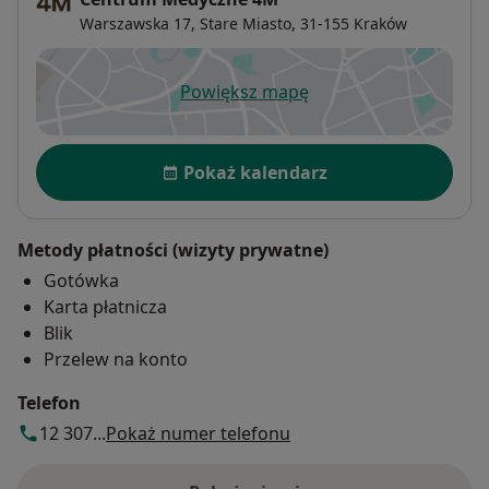
Warszawska 17,
Stare Miasto
, 31-155
Kraków
Powiększ mapę
otwiera się w nowej karcie
Dostępność
Pokaż kalendarz
Metody płatności (wizyty prywatne)
Gotówka
Karta płatnicza
Blik
Przelew na konto
Telefon
12 307...
Pokaż numer telefonu