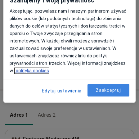
Szanujemy Twoją prywatność
Medyczny trening rehabilitacyjny
Akceptując, pozwalasz nam i naszym partnerom używać
Umów wizytę
200 zł
Szczegóły
plików cookie (lub podobnych technologii) do zbierania
danych do celów statystycznych i dostarczania treści w
oparciu o Twoje zwyczaje przeglądania stron
Medyczny trening terapeutyczny
Umów wizytę
internetowych. W każdej chwili możesz sprawdzić i
200 zł
Szczegóły
zaktualizować swoje preferencje w ustawieniach. W
ustawieniach znajdziesz również linki do polityk
+ 5 usług
prywatności stron trzecich. Więcej informacji znajdziesz
w
polityka cookies
W jaki sposób ustalane są ceny?
Zaakceptuj
Edytuj ustawienia
Adresy (2)
Adres 1
Adres 2
Centrum Medyczne 4M