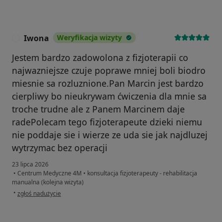
Iwona
Weryfikacja wizyty
I
Jestem bardzo zadowolona z fizjoterapii co
najwazniejsze czuje poprawe mniej boli biodro
miesnie sa rozluznione.Pan Marcin jest bardzo
cierpliwy bo nieukrywam ćwiczenia dla mnie sa
troche trudne ale z Panem Marcinem daje
radePolecam tego fizjoterapeute dzieki niemu
nie poddaje sie i wierze ze uda sie jak najdluzej
wytrzymac bez operacji
23 lipca 2026
•
Centrum Medyczne 4M
•
konsultacja fizjoterapeuty - rehabilitacja
manualna (kolejna wizyta)
w opinii użytkownika Iwona
•
zgłoś nadużycie