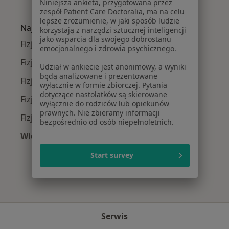
Niniejsza ankieta, przygotowana przez
Więcej w kategorii: Najczęście leczone chorob
zespół Patient Care Doctoralia, ma na celu
lepsze zrozumienie, w jaki sposób ludzie
Najpopularniejsze ubezpieczenia
korzystają z narzędzi sztucznej inteligencji
jako wsparcia dla swojego dobrostanu
Fizjoterapeuci z Allianz w Krakowie
emocjonalnego i zdrowia psychicznego.
Fizjoterapeuci z Signal Iduna w Krakowie
Udział w ankiecie jest anonimowy, a wyniki
będą analizowane i prezentowane
Fizjoterapeuci z JP MEDICA w Krakowie
wyłącznie w formie zbiorczej. Pytania
dotyczące nastolatków są skierowane
Fizjoterapeuci z TU Zdrowie w Krakowie
wyłącznie do rodziców lub opiekunów
prawnych. Nie zbieramy informacji
Fizjoterapeuci z Świat Zdrowia w Krakowie
bezpośrednio od osób niepełnoletnich.
Więcej (11)
Więcej w kategorii: Najpopularniejsze ubezpi
Start survey
Serwis