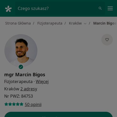
Me
Czego szukasz?
Strona Główna
Fizjoterapeuta
Kraków
Marcin Bigos
Zmień miasto
mgr
Marcin Bigos
O specjalizacjach
Fizjoterapeuta
·
Więcej
Kraków
2 adresy
Nr PWZ: 84753
50 opinii