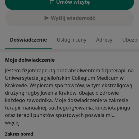
Umów wizytę
Wyślij wiadomość
Doświadczenie
Usługi i ceny
Adresy
Ubezpi
Moje doświadczenie
Jestem fizjoterapeutą oraz absolwentem fizjoterapii na
Uniwersytecie Jagiellońskim Collegium Medicum w
Krakowie. Wspieram sportowców, w tym ekstraligową
drużynę rugby Juvenia Kraków, dbając o zdrowie
każdego zawodnika. Moje doświadczenie w zakresie
terapii manualnej, suchego igłowania, kinesiotapingu
oraz terapii punktów spustowych pozwala mi
O mnie
skutecznie pomagać w rehabilitacji i powrocie do
więcej
aktywności fizycznej. Uczestniczę w licznych kursach,
Zakres porad
by nieustannie podnosić swoje umiejętności i