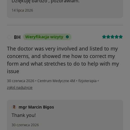
Dziękuję bardzo , pozdrawiam.
14 lipca 2026
BH
Weryfikacja wizyty
B
The doctor was very involved and listed to my
concerns, and showed me how to correct my
form and what stretches to do to help with my
issue
30 czerwca 2026
•
Centrum Medyczne 4M
•
fizjoterapia
•
w opinii użytkownika BH
zgłoś nadużycie
mgr Marcin Bigos
Thank you!
30 czerwca 2026