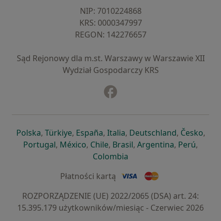
NIP: ⁠7010224868
KRS: ⁠0000347997
REGON: ⁠142276657
Sąd Rejonowy dla m.st. Warszawy w Warszawie XII
Wydział Gospodarczy KRS
Facebook
otwiera się w nowej karcie
otwiera się w nowej karcie
otwiera się w nowej karcie
otwiera się w nowej karcie
otwiera się w nowej karci
otwiera się
otwi
Polska
,
Türkiye
,
España
,
Italia
,
Deutschland
,
Česko
,
otwiera się w nowej karcie
otwiera się w nowej karcie
otwiera się w nowej karcie
otwiera się w nowej kar
otwiera się 
otwier
Portugal
,
México
,
Chile
,
Brasil
,
Argentina
,
Perú
,
otwiera się w nowej karc
Colombia
Płatności kartą
ROZPORZĄDZENIE (UE) 2022/2065 (DSA) art. 24:
15.395.179 użytkowników/miesiąc - Czerwiec 2026