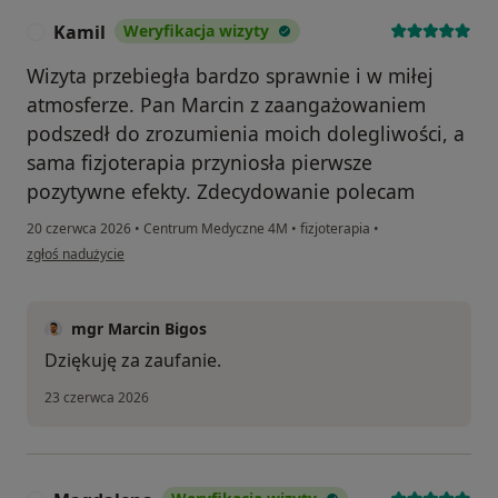
Kamil
Weryfikacja wizyty
K
Wizyta przebiegła bardzo sprawnie i w miłej
atmosferze. Pan Marcin z zaangażowaniem
podszedł do zrozumienia moich dolegliwości, a
sama fizjoterapia przyniosła pierwsze
pozytywne efekty. Zdecydowanie polecam
20 czerwca 2026
•
Centrum Medyczne 4M
•
fizjoterapia
•
w opinii użytkownika Kamil
zgłoś nadużycie
mgr Marcin Bigos
Dziękuję za zaufanie.
23 czerwca 2026