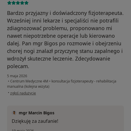
Bardzo przyjazny i doświadczony fizjoterapeuta.
Wcześniej inni lekarze i specjaliści nie potrafili
zdiagnozować problemu, proponowano mi
nawet niepotrzebne operacje lub kierowano
dalej. Pan mgr Bigos po rozmowie i obejrzeniu
chorej nogi znalazł przyczynę stanu zapalnego i
wdrożył skuteczne leczenie. Zdecydowanie
polecam.
5 maja 2026
•
Centrum Medyczne 4M
•
konsultacja fizjoterapeuty - rehabilitacja
manualna (kolejna wizyta)
w opinii użytkownika Piotr Kobendzowski
•
zgłoś nadużycie
mgr Marcin Bigos
Dziękuję za zaufanie!
19 maja 2026