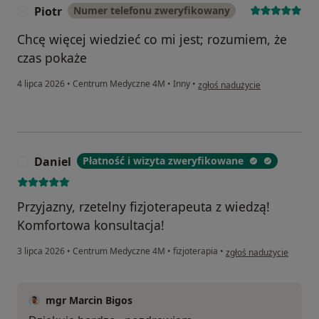
Piotr
Numer telefonu zweryfikowany
P
Chcę więcej wiedzieć co mi jest; rozumiem, że
czas pokaże
w opinii użytkownika Piotr
4 lipca 2026
•
Centrum Medyczne 4M
•
Inny
•
zgłoś nadużycie
Daniel
Płatność i wizyta zweryfikowane
D
Przyjazny, rzetelny fizjoterapeuta z wiedzą!
Komfortowa konsultacja!
w opinii użytkownika Da
3 lipca 2026
•
Centrum Medyczne 4M
•
fizjoterapia
•
zgłoś nadużycie
mgr Marcin Bigos