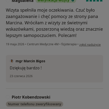
Magdalena
Weryfikacja wizyty
M
Wizyta spełniła moje oczekiwania. Czuć było
zaangażowanie i chęć pomocy ze strony pana
Marcina. Wróciłam z wizyty ze świetnymi
wskazówkami, poszerzoną wiedzą oraz znacznie
lepszym samopoczuciem. Polecam!
w opinii użytkownika
19 maja 2026
•
Centrum Medyczne 4M
•
fizjoterapia
•
zgłoś nadużycie
mgr Marcin Bigos
Dziękuję bardzo !
23 czerwca 2026
Piotr Kobendzowski
P
Numer telefonu zweryfikowany