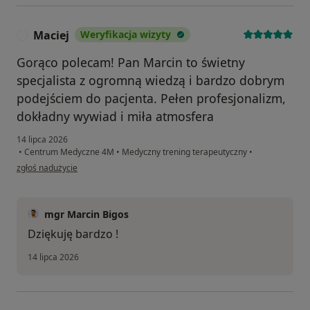
Maciej
Weryfikacja wizyty
M
Gorąco polecam! Pan Marcin to świetny
specjalista z ogromną wiedzą i bardzo dobrym
podejściem do pacjenta. Pełen profesjonalizm,
dokładny wywiad i miła atmosfera
14 lipca 2026
•
Centrum Medyczne 4M
•
Medyczny trening terapeutyczny
•
w opinii użytkownika Maciej
zgłoś nadużycie
mgr Marcin Bigos
Dziękuję bardzo !
14 lipca 2026