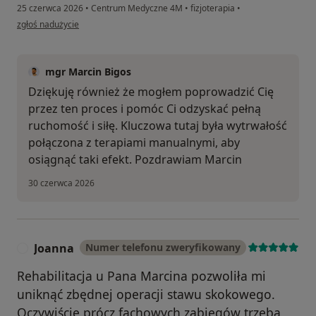
25 czerwca 2026
•
Centrum Medyczne 4M
•
fizjoterapia
•
w opinii użytkownika Kazik
zgłoś nadużycie
mgr Marcin Bigos
Dziękuję również że mogłem poprowadzić Cię
przez ten proces i pomóc Ci odzyskać pełną
ruchomość i siłę. Kluczowa tutaj była wytrwałość
połączona z terapiami manualnymi, aby
osiągnąć taki efekt. Pozdrawiam Marcin
30 czerwca 2026
Joanna
Numer telefonu zweryfikowany
J
Rehabilitacja u Pana Marcina pozwoliła mi
uniknąć zbędnej operacji stawu skokowego.
Oczywiście prócz fachowych zabiegów trzeba