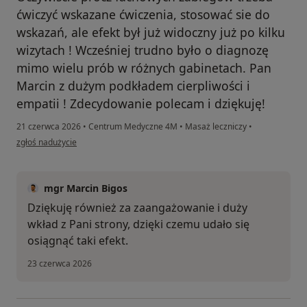
ćwiczyć wskazane ćwiczenia, stosować sie do
wskazań, ale efekt był już widoczny już po kilku
wizytach ! Wcześniej trudno było o diagnozę
mimo wielu prób w różnych gabinetach. Pan
Marcin z dużym podkładem cierpliwości i
empatii ! Zdecydowanie polecam i dziękuję!
21 czerwca 2026
•
Centrum Medyczne 4M
•
Masaż leczniczy
•
w opinii użytkownika Joanna
zgłoś nadużycie
mgr Marcin Bigos
Dziękuję również za zaangażowanie i duży
wkład z Pani strony, dzięki czemu udało się
osiągnąć taki efekt.
23 czerwca 2026