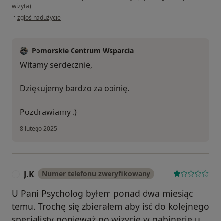
wizyta)
w opinii użytkownika Krzysztof
•
zgłoś nadużycie
Pomorskie Centrum Wsparcia
Witamy serdecznie,
Dziękujemy bardzo za opinię.
Pozdrawiamy :)
8 lutego 2025
J.K
Numer telefonu zweryfikowany
J
U Pani Psycholog byłem ponad dwa miesiąc
temu. Trochę się zbierałem aby iść do kolejnego
specjalisty ponieważ po wizycie w gabinecie u