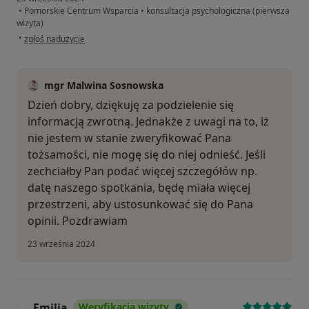
•
Pomorskie Centrum Wsparcia
•
konsultacja psychologiczna (pierwsza
wizyta)
w opinii użytkownika J.K
•
zgłoś nadużycie
mgr Malwina Sosnowska
Dzień dobry, dziękuję za podzielenie się
informacją zwrotną. Jednakże z uwagi na to, iż
nie jestem w stanie zweryfikować Pana
tożsamości, nie mogę się do niej odnieść. Jeśli
zechciałby Pan podać więcej szczegółów np.
datę naszego spotkania, będę miała więcej
przestrzeni, aby ustosunkować się do Pana
opinii. Pozdrawiam
23 września 2024
Emilia
Weryfikacja wizyty
E