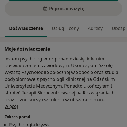
Poproś o wizytę
Doświadczenie
Usługi i ceny
Adresy
Ubezpi
Moje doświadczenie
Jestem psychologiem z ponad dziesięcioletnim
doświadczeniem zawodowym. Ukończyłam Szkołę
Wyższą Psychologii Społecznej w Sopocie oraz studia
podyplomowe z psychologii klinicznej na Gdańskim
Uniwersytecie Medycznym. Ponadto ukończyłam I
stopień Terapii Skoncentrowanej na Rozwiązaniach
oraz liczne kursy i szkolenia w obszarach m.in.
O mnie
interwencji kryzysowej oraz szeroko pojętej pracy z
więcej
rodziną i dziećmi. Swoje doświadczenie w
Zakres porad
indywidualnej pracy z klientem zdobyłam przede
Psychologia kryzysu
wszystkim w Wydziale Interwencji Kryzysowej