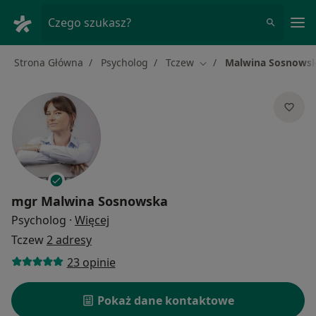
Me
Czego szukasz?
Strona Główna
Psycholog
Tczew
Malwina Sosnows
Zmień miasto
mgr
Malwina Sosnowska
O specjalizacjach
Psycholog
·
Więcej
Tczew
2 adresy
23 opinie
Pokaż dane kontaktowe