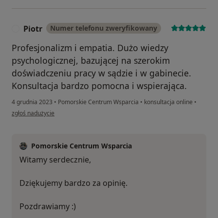
Piotr
Numer telefonu zweryfikowany
P
Profesjonalizm i empatia. Dużo wiedzy
psychologicznej, bazującej na szerokim
doświadczeniu pracy w sądzie i w gabinecie.
Konsultacja bardzo pomocna i wspierająca.
4 grudnia 2023
•
Pomorskie Centrum Wsparcia
•
konsultacja online
•
w opinii użytkownika Piotr
zgłoś nadużycie
Pomorskie Centrum Wsparcia
Witamy serdecznie,
Dziękujemy bardzo za opinię.
Pozdrawiamy :)