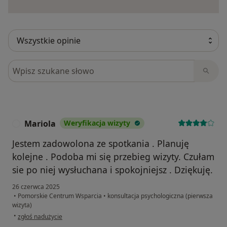
Szukaj w opiniach
Mariola
Weryfikacja wizyty
M
Jestem zadowolona ze spotkania . Planuję
kolejne . Podoba mi się przebieg wizyty. Czułam
sie po niej wysłuchana i spokojniejsz . Dziękuję.
26 czerwca 2025
•
Pomorskie Centrum Wsparcia
•
konsultacja psychologiczna (pierwsza
wizyta)
w opinii użytkownika Mariola
•
zgłoś nadużycie