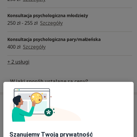
Konsultacja psychologiczna młodzieży
250 zł - 255 zł
Szczegóły
Konsultacja psychologiczna pary/małżeńska
400 zł
Szczegóły
+ 2 usługi
W jaki sposób ustalane są ceny?
Adresy (3)
Adres 1
Online
Adres 2
Szanujemy Twoją prywatność