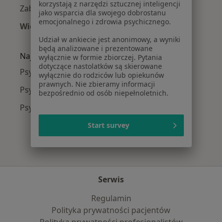
korzystają z narzędzi sztucznej inteligencji
Zaburzenia emocjonalne w Tczewie
jako wsparcia dla swojego dobrostanu
emocjonalnego i zdrowia psychicznego.
Więcej (15)
Więcej w kategorii: Najczęście leczone chorob
Udział w ankiecie jest anonimowy, a wyniki
będą analizowane i prezentowane
Najpopularniejsze ubezpieczenia
wyłącznie w formie zbiorczej. Pytania
dotyczące nastolatków są skierowane
Psycholodzy z JP MEDICA w Tczewie
wyłącznie do rodziców lub opiekunów
prawnych. Nie zbieramy informacji
Psycholodzy z Enel-med w Tczewie
bezpośrednio od osób niepełnoletnich.
Psycholodzy z POLMED w Tczewie
Start survey
Serwis
Regulamin
Polityka prywatności pacjentów