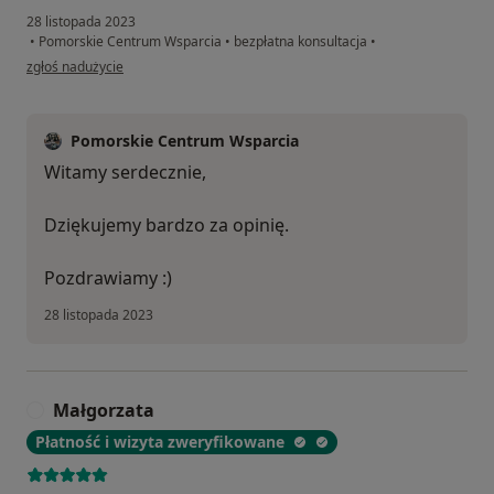
28 listopada 2023
•
Pomorskie Centrum Wsparcia
•
bezpłatna konsultacja
•
w opinii użytkownika Z.W.
zgłoś nadużycie
Pomorskie Centrum Wsparcia
Witamy serdecznie,
Dziękujemy bardzo za opinię.
Pozdrawiamy :)
28 listopada 2023
Małgorzata
M
Płatność i wizyta zweryfikowane