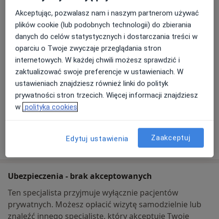
Pomorskie Centrum Wsparcia
Akceptując, pozwalasz nam i naszym partnerom używać
Jarosława Dąbrowskiego 12/7,
83-110
Tczew
plików cookie (lub podobnych technologii) do zbierania
danych do celów statystycznych i dostarczania treści w
Powiększ mapę
oparciu o Twoje zwyczaje przeglądania stron
otwiera się w nowej karcie
internetowych. W każdej chwili możesz sprawdzić i
zaktualizować swoje preferencje w ustawieniach. W
Dostępność
W tym gabinecie nie można umawiać wizyt przez
ustawieniach znajdziesz również linki do polityk
internet
prywatności stron trzecich. Więcej informacji znajdziesz
Co mam zrobić w tej sytuacji?
w
polityka cookies
Zaakceptuj
Pokaż więcej
Edytuj ustawienia
o adresie
Ubezpieczenia - brak akceptowanych
Ten specjalista przyjmuje wyłącznie pacjentów
prywatnych. Możesz opłacić wizytę samodzielnie lub
znaleźć innego specjalistę, który akceptuje Twoje