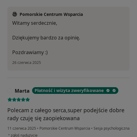
Pomorskie Centrum Wsparcia
Witamy serdecznie,
Dziękujemy bardzo za opinię.
Pozdrawiamy :)
26 czerwca 2025
Marta
Płatność i wizyta zweryfikowane
M
Polecam z całego serca,super podejście dobre
rady czuję się zaopiekowana
11 czerwca 2025
•
Pomorskie Centrum Wsparcia
•
Sesja psychologiczna
w opinii użytkownika Marta
•
zgłoś nadużycie