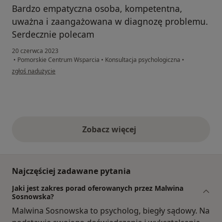
Bardzo empatyczna osoba, kompetentna,
uważna i zaangażowana w diagnozę problemu.
Serdecznie polecam
20 czerwca 2023
•
Pomorskie Centrum Wsparcia
•
Konsultacja psychologiczna
•
w opinii użytkownika Małgorzata
zgłoś nadużycie
Zobacz więcej
opinie powyżej
Najczęściej zadawane pytania
Jaki jest zakres porad oferowanych przez Malwina
Sosnowska?
Malwina Sosnowska to psycholog, biegły sądowy. Na