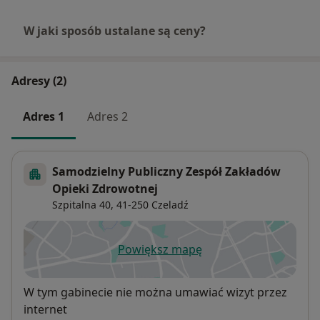
W jaki sposób ustalane są ceny?
Adresy (2)
Adres 1
Adres 2
Samodzielny Publiczny Zespół Zakładów
Opieki Zdrowotnej
Szpitalna 40,
41-250
Czeladź
Powiększ mapę
otwiera się w nowej karcie
Dostępność
W tym gabinecie nie można umawiać wizyt przez
internet