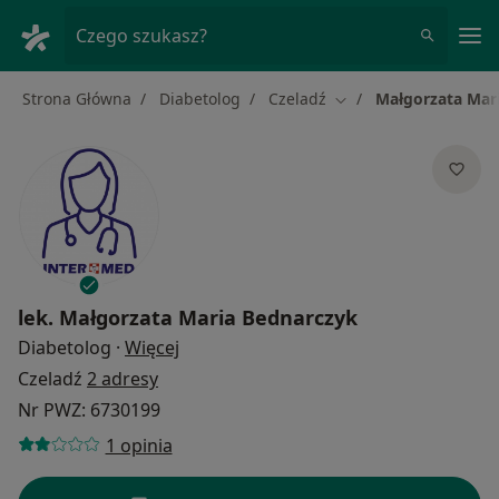
Me
Czego szukasz?
Strona Główna
Diabetolog
Czeladź
Małgorzata Mar
Zmień miasto
lek.
Małgorzata Maria Bednarczyk
O specjalizacjach
Diabetolog
·
Więcej
Czeladź
2 adresy
Nr PWZ: 6730199
1 opinia