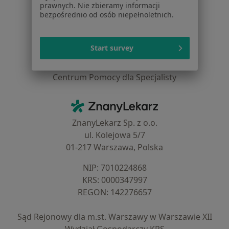
prawnych. Nie zbieramy informacji
bezpośrednio od osób niepełnoletnich.
Cennik
Dla lekarzy
Dla placówek medycznych
Start survey
Noa Notes
nowość
Baza wiedzy
Centrum Pomocy dla Specjalisty
Kontakt
ZnanyLekarz - Strona główna
ZnanyLekarz Sp. z o.o.
ul. Kolejowa 5/7
01-217 Warszawa, Polska
NIP: ⁠7010224868
KRS: ⁠0000347997
REGON: ⁠142276657
Sąd Rejonowy dla m.st. Warszawy w Warszawie XII