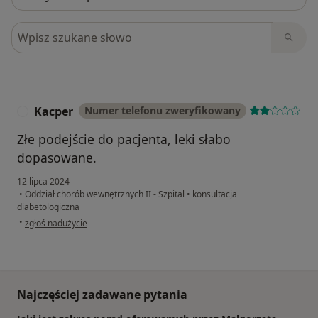
Szukaj w opiniach
Kacper
Numer telefonu zweryfikowany
K
Złe podejście do pacjenta, leki słabo
dopasowane.
12 lipca 2024
•
Oddział chorób wewnętrznych II - Szpital
•
konsultacja
diabetologiczna
w opinii użytkownika Kacper
•
zgłoś nadużycie
Najczęściej zadawane pytania