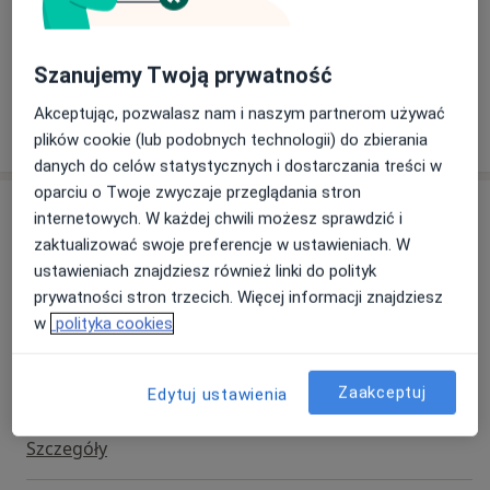
Pacjenci których przyjmuję
Dorośli (Tylko pod niektórymi adresami)
Szanujemy Twoją prywatność
Akceptując, pozwalasz nam i naszym partnerom używać
Pokaż więcej
o doświadczeniu
plików cookie (lub podobnych technologii) do zbierania
danych do celów statystycznych i dostarczania treści w
oparciu o Twoje zwyczaje przeglądania stron
Usługi i ceny
internetowych. W każdej chwili możesz sprawdzić i
zaktualizować swoje preferencje w ustawieniach. W
Konsultacja diabetologiczna
ustawieniach znajdziesz również linki do polityk
Od 250 zł
Szczegóły
prywatności stron trzecich. Więcej informacji znajdziesz
w
polityka cookies
Badania krwi
Szczegóły
Zaakceptuj
Edytuj ustawienia
Badanie moczu
Szczegóły