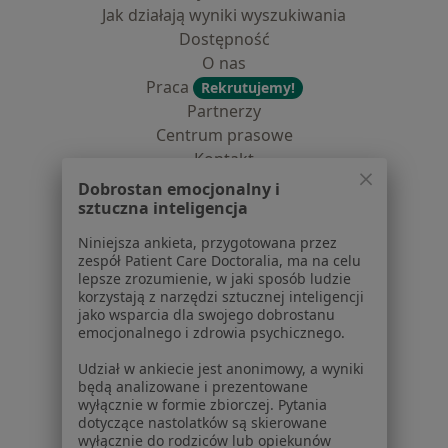
Jak działają wyniki wyszukiwania
Dostępność
O nas
Praca
Rekrutujemy!
Partnerzy
Centrum prasowe
Kontakt
Dobrostan emocjonalny i
Dla pacjentów
sztuczna inteligencja
Lekarze
Niniejsza ankieta, przygotowana przez
Placówki medyczne
zespół Patient Care Doctoralia, ma na celu
lepsze zrozumienie, w jaki sposób ludzie
Pytania i odpowiedzi
korzystają z narzędzi sztucznej inteligencji
Usługi i zabiegi
jako wsparcia dla swojego dobrostanu
Choroby
emocjonalnego i zdrowia psychicznego.
Pomoc
Udział w ankiecie jest anonimowy, a wyniki
Aplikacje mobilne
będą analizowane i prezentowane
Blog dla pacjentów
wyłącznie w formie zbiorczej. Pytania
dotyczące nastolatków są skierowane
Dla profesjonalistów
wyłącznie do rodziców lub opiekunów